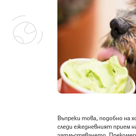
Въпреки това, подобно на х
следи ежедневният прием на 
затлъстяването. Прекомерн