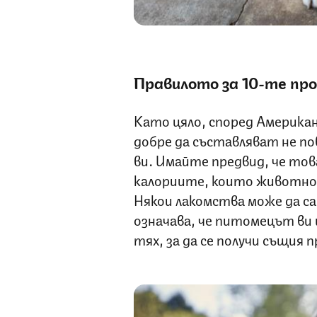
Правилото за 10-те пр
Като цяло, според Американ
добре да съставляват не п
ви. Имайте предвид, че това
калориите, които животното
Някои лакомства може да са
означава, че питомецът ви 
тях, за да се получи същия 