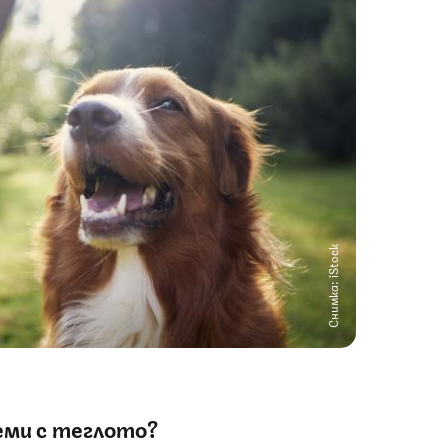
Снимка: iStock
еми с теглото?