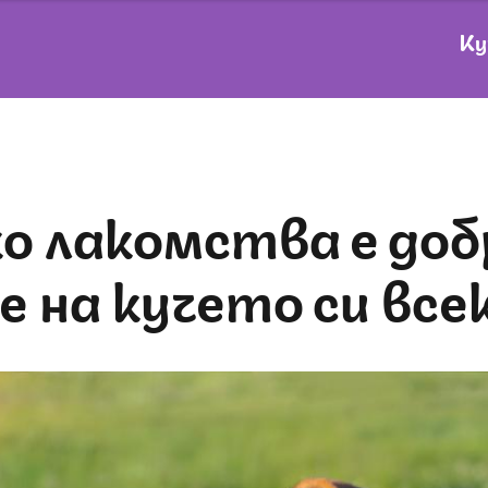
Ку
 на кучето си все