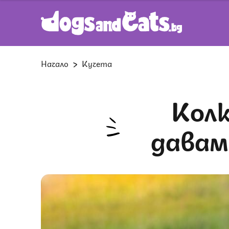
Начало
Кучета
Колко лакомства е добре да
даваме