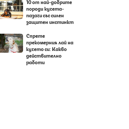
10 от най-добрите
породи кучета-
пазачи със силен
защитен инстинкт
Спрете
прекомерния лай на
кучето си: Какво
действително
работи