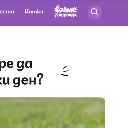
чета
Котки
ки ден?