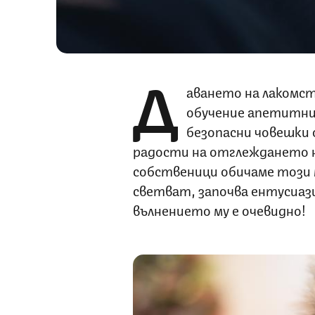
Д
аването на лакомст
обучение апетитни
безопасни човешки 
радости на отглеждането н
собственици обичаме този 
светват, започва ентусиаз
вълнението му е очевидно!