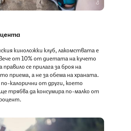
оцента
ския киноложки клуб, лакомствата е
овече от 10% от диетата на кучето
 правило се прилага за броя на
 приема, а не за обема на храната.
 по-калорични от други, което
ще трябва да консумира по-малко от
процент.