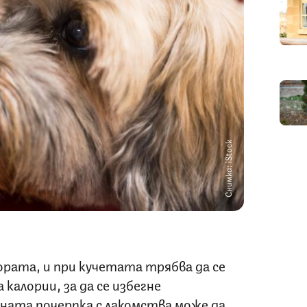
Снимка: iStock
ората, и при кучетата трябва да се
калории, за да се избегне
ата почерпка с лакомства може да