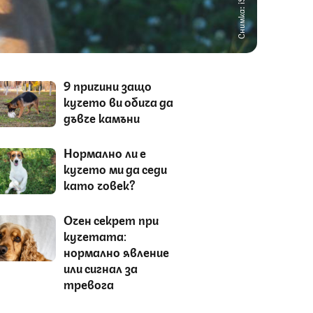
Снимка: iStock
9 причини защо
кучето ви обича да
дъвче камъни
Нормално ли е
кучето ми да седи
като човек?
Очен секрет при
кучетата:
нормално явление
или сигнал за
тревога