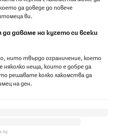
което да доведе до повече
итомеца ви.
да даваме на кучето си всеки
о, нито твърдо ограничение, което
е няколко неща, които е добре да
ато решавате колко лакомства да
мец на ден.
s.bg