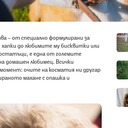
ва – от специално формулирани за
 хапки до любимите му бисквитки или
остатъци, е една от големите
а домашен любимец. Всички
момент: очите на косматия ни другар
ираното махане с опашка и