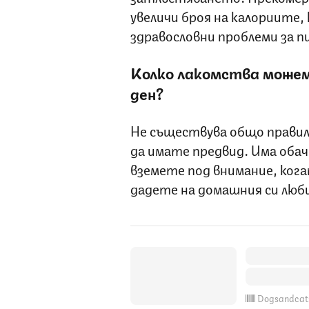
увеличи броя на калориите, 
здравословни проблеми за п
Колко лакомства можем 
ден?
Не съществува общо правил
да имате предвид. Има обач
вземете под внимание, ког
дадете на домашния си люби
Dogsandcat