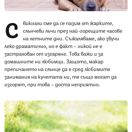
С
викнали сме да се пазим от жарките,
слънчеви лъчи през най-горещите часове
на летните дни. Съжаляваме, ако звучи
леко драматично, но е факт – никой не е
застрахован от изгаряне. Това важи и за
домашните ни любимци. Защото, макар
препичането на слънце да е сред любимите
занимания на кучетата ни, те също могат да
изгорят, при това – доста неприятно.