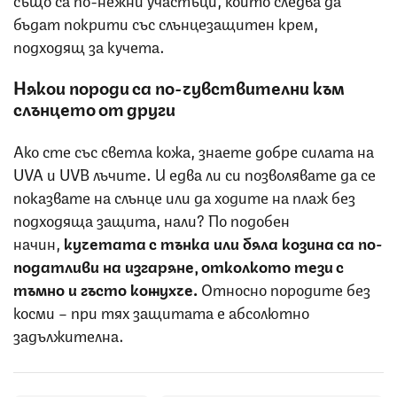
бъдат покрити със слънцезащитен крем,
подходящ за кучета.
Някои породи са по-чувствителни към
слънцето от други
Ако сте със светла кожа, знаете добре силата на
UVA и UVB лъчите. И едва ли си позволявате да се
показвате на слънце или да ходите на плаж без
подходяща защита, нали? По подобен
начин,
кучетата с тънка или бяла козина са по-
податливи на изгаряне, отколкото тези с
тъмно и гъсто кожухче.
Относно породите без
косми – при тях защитата е абсолютно
задължителна.