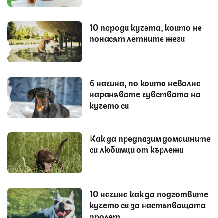
10 породи кучета, които не
понасят летните жеги
6 начина, по които неволно
наранявате чувствата на
кучето си
Как да предпазим домашните
си любимци от кърлежи
10 начина как да подготвите
кучето си за настъпващата
пролет