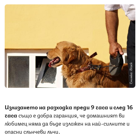
Снимка: iStock
Излизането на разходка преди 9 часа и след 16
часа
също е добра гаранция, че домашният ви
любимец няма да бъде изложен на най-силните и
опасни слънчеви лъчи.