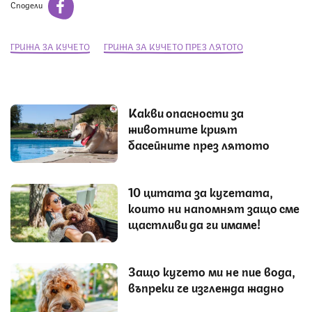
Сподели
ГРИЖА ЗА КУЧЕТО
ГРИЖА ЗА КУЧЕТО ПРЕЗ ЛЯТОТО
Какви опасности за
животните крият
басейните през лятото
10 цитата за кучетата,
които ни напомнят защо сме
щастливи да ги имаме!
Защо кучето ми не пие вода,
въпреки че изглежда жадно