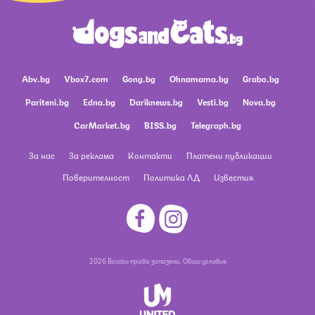
Abv.bg
Vbox7.com
Gong.bg
Ohnamama.bg
Grabo.bg
Pariteni.bg
Edna.bg
Dariknews.bg
Vesti.bg
Nova.bg
CarMarket.bg
BISS.bg
Telegraph.bg
За нас
За реклама
Контакти
Платени публикации
Поверителност
Политика ЛД
Известия
2026 Всички права запазени.
Общи условия