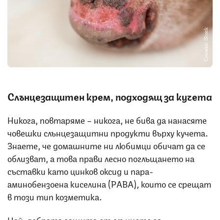
Снимка: iStock
Слънцезащитен крем, подходящ за кучета
Никога, повтаряме – никога, не бива да нанасяте
човешки слънцезащитни продукти върху кучета.
Знаете, че домашните ни любимци обичат да се
облизват, а това прави лесно поглъщането на
съставки като цинков оксид и пара-
аминобензоена киселина (PABA), които се срещат
в този тип козметика.
Най-добрата защита от слънцето за