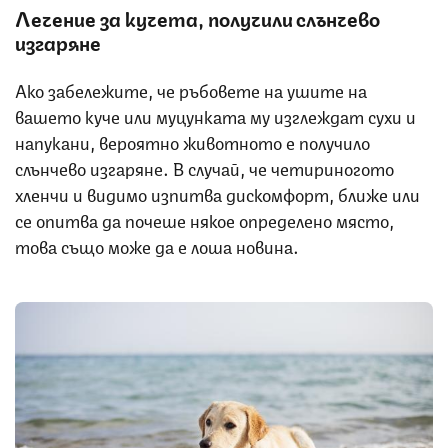
Лечение за кучета, получили слънчево
изгаряне
Ако забележите, че ръбовете на ушите на
вашето куче или муцунката му изглеждат сухи и
напукани, вероятно животното е получило
слънчево изгаряне. В случай, че четириногото
хленчи и видимо изпитва дискомфорт, ближе или
се опитва да почеше някое определено място,
това също може да е лоша новина.