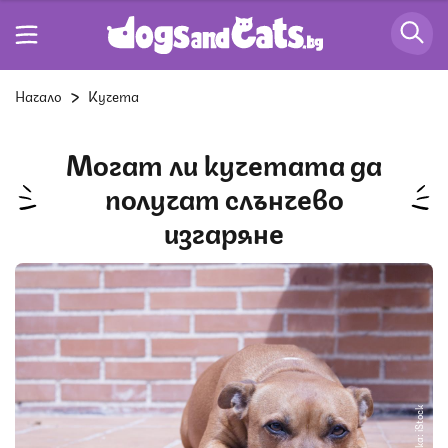
Начало
Кучета
Могат ли кучетата да
получат слънчево
изгаряне
Снимка: iStock