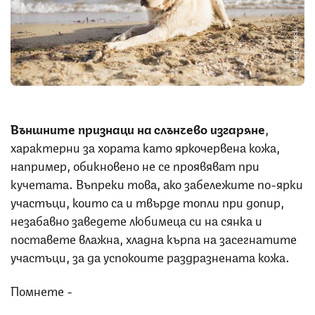
Снимка: iStock
Външните признаци на слънчево изгаряне
,
характерни за хората като яркочервена кожа,
например, обикновено не се проявяват при
кучетата. Въпреки това, ако забележите по-ярки
участъци, които са и твърде топли при допир,
незабавно заведете любимеца си на сянка и
поставете влажна, хладна кърпа на засегнатите
участъци, за да успокоите раздразнената кожа.
Помнете -