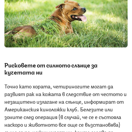
Снимка: iStock
Рисковете от силното слънце за
кучетата ни
Точно като хората, четириногите могат да
развият рак на кожата в следствие от честото и
незащитено излагане на слънце, информират от
Американския киноложки клуб. Белезите или
зоните след операция (в случай, че се е състояла
наскоро и животното все още се възстановява)
също са по-нежни участъци, които следва да