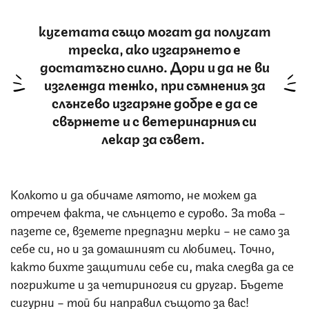
кучетата също могат да получат
треска, ако изгарянето е
достатъчно силно. Дори и да не ви
изглежда тежко, при съмнения за
слънчево изгаряне добре е да се
свържете и с ветеринарния си
лекар за съвет.
Колкото и да обичаме лятото, не можем да
отречем факта, че слънцето е сурово. За това –
пазете се, вземете предпазни мерки – не само за
себе си, но и за домашният си любимец. Точно,
както бихте защитили себе си, така следва да се
погрижите и за четириногия си другар. Бъдете
сигурни – той би направил същото за вас!