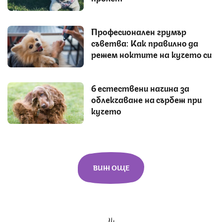
Професионален грумър
съветва: Как правилно да
режем ноктите на кучето си
6 естествени начина за
облекчаване на сърбеж при
кучето
ВИЖ ОЩЕ