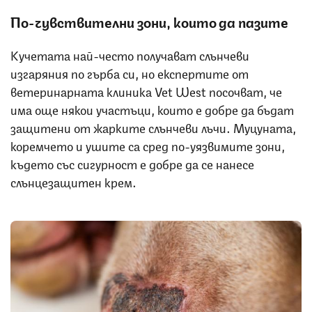
По-чувствителни зони, които да пазите
Кучетата най-често получават слънчеви
изгаряния по гърба си, но експертите от
ветеринарната клиника Vet West посочват, че
има още някои участъци, които е добре да бъдат
защитени от жарките слънчеви лъчи. Муцуната,
коремчето и ушите са сред по-уязвимите зони,
където със сигурност е добре да се нанесе
слънцезащитен крем.