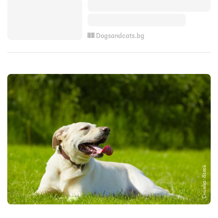
Dogsandcats.bg
Снимка: iStock