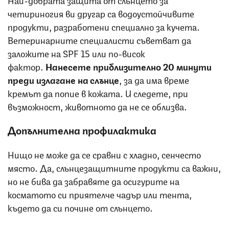
четириногия ви другар са водоустойчивите
продукти, разработени специално за кучета.
Ветеринарните специалисти съветват да
заложите на SPF 15 или по-висок
фактор.
Нанесете приблизително 20 минути
преди излагане на слънце
, за да има време
кремът да попие в кожата. И следете, при
възможност, животното да не се облизва.
Допълнителна профилактика
Нищо не може да се сравни с хладно, сенчесто
място. Да, слънцезащитните продукти са важни,
но не бива да забравяте да осигурите на
косматото си приятелче чадър или тента,
където да си почине от слънцето.