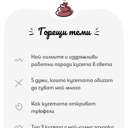
Горещи теми
Най-силните и издръжливи
работни породи кучета в света
5 думи, които кучетата обичат
да чуват най-много
Как кучетата откриват
трюфели
Топ 3 кучета с най-силна захапка