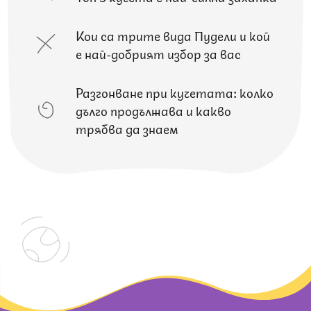
Кои са трите вида Пудели и кой
е най-добрият избор за вас
Разгонване при кучетата: колко
дълго продължава и какво
трябва да знаем