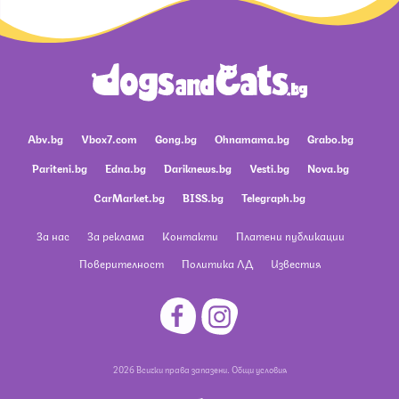
Abv.bg
Vbox7.com
Gong.bg
Ohnamama.bg
Grabo.bg
Pariteni.bg
Edna.bg
Dariknews.bg
Vesti.bg
Nova.bg
CarMarket.bg
BISS.bg
Telegraph.bg
За нас
За реклама
Контакти
Платени публикации
Поверителност
Политика ЛД
Известия
2026 Всички права запазени.
Общи условия