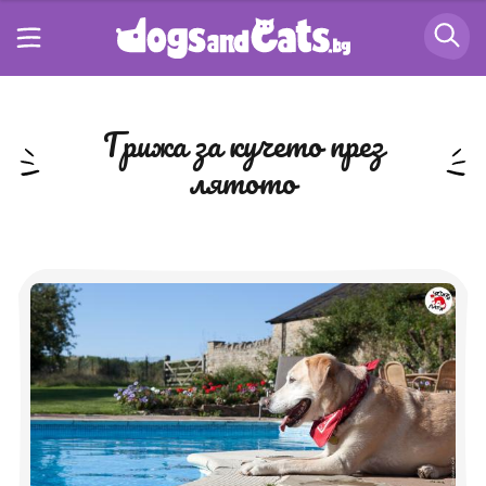
грижа за кучето през
лятото