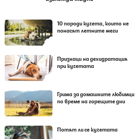
10 породи кучета, които не
понасят летните жеги
Признаци на дехидратация
при кучетата
Грижа за домашните любимци
по време на горещите дни
Потят ли се кучетата