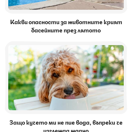
Какви опасности за животните крият
басейните през лятото
Защо кучето ми не пие вода, въпреки че
изглежда жадно