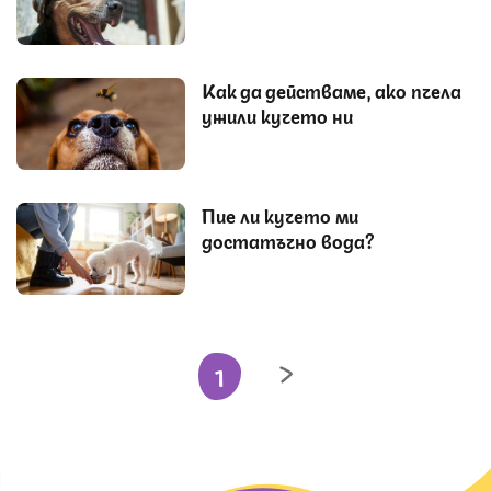
Как да действаме, ако пчела
ужили кучето ни
Пие ли кучето ми
достатъчно вода?
1