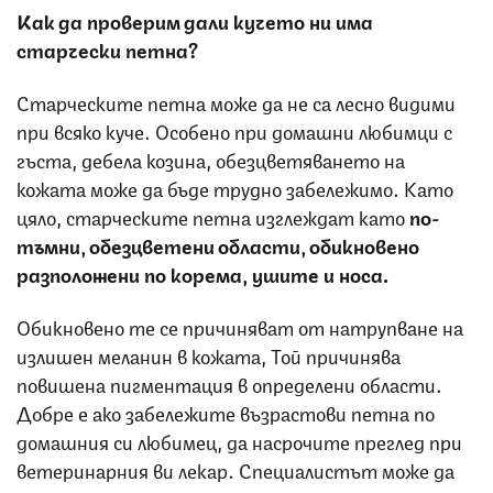
Как да проверим дали кучето ни има
старчески петна?
Старческите петна може да не са лесно видими
при всяко куче. Особено при домашни любимци с
гъста, дебела козина, обезцветяването на
кожата може да бъде трудно забележимо. Като
цяло, старческите петна изглеждат като
по-
тъмни, обезцветени области, обикновено
разположени по корема, ушите и носа.
Обикновено те се причиняват от натрупване на
излишен меланин в кожата, Той причинява
повишена пигментация в определени области.
Добре е ако забележите възрастови петна по
домашния си любимец, да насрочите преглед при
ветеринарния ви лекар. Специалистът може да