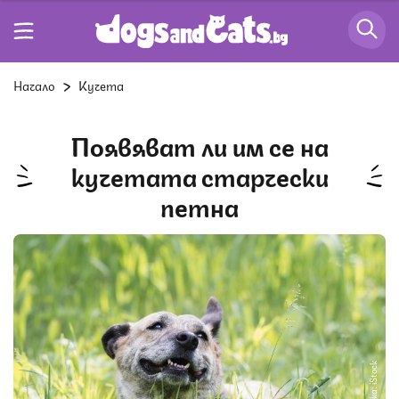
Начало
Кучета
Появяват ли им се на
кучетата старчески
петна
Снимка: iStock