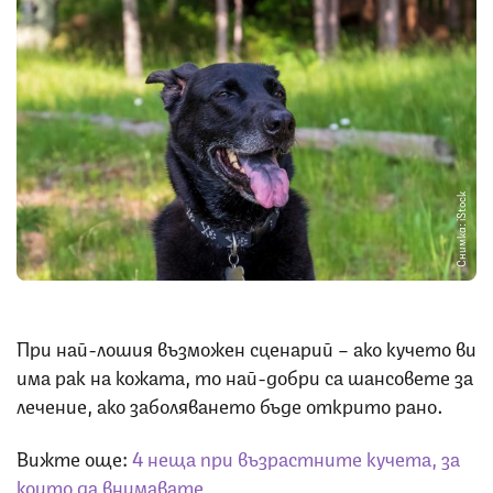
Снимка: iStock
При най-лошия възможен сценарий – ако кучето ви
има рак на кожата, то най-добри са шансовете за
лечение, ако заболяването бъде открито рано.
Вижте още:
4 неща при възрастните кучета, за
които да внимавате