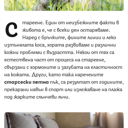
С
тареене. Един от неизбежните факти в
живота е, че с всеки ден остаряваме.
Наред с бръчките, фините линии и леко
изтънялата коса, хората развиваме и различни
кожни проблеми с възрастта. Някои от тях са
естествена част от процеса на стареене,
свързани с хормоните и загубата на еластичност
на кожата. Други, като така наречените
старчески петна
пък, са резултат от годините,
прекарани навън в спорт или излежаване на плажа
под жарките слънчеви лъчи.