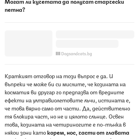
Могат ли кучетата да получат старчески
петна?
Dogsandcats.bg
Краткият отговор на този въпрос е да. И
въпреки че може би си мислите, че козината на
косматия ви другар го предпазва от вредните
ефекти на ултравиолетовите лъчи, истината е,
че това вярно само от части. Да, действително
тя блокира част, но не и цялото слънце. Освен
това, козината на четириногите е по-тънка в
някои зони като
корем, нос, части от главата