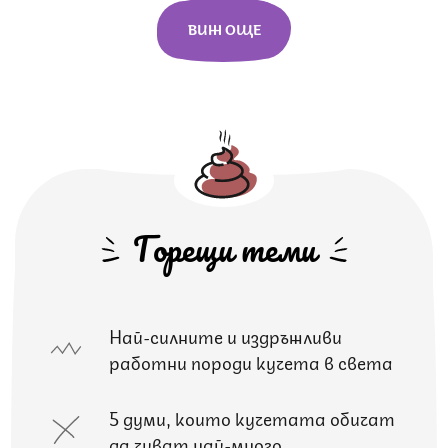
ВИЖ ОЩЕ
Горещи теми
Най-силните и издръжливи
работни породи кучета в света
5 думи, които кучетата обичат
да чуват най-много