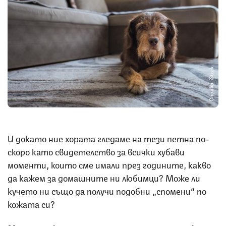
Снимка: iStock
И докато ние хората гледаме на тези петна по-
скоро като свидетелство за всички хубави
моменти, които сме имали през годините, какво
да кажем за домашните ни любимци? Може ли
кучето ни също да получи подобни „спомени“ по
кожата си?