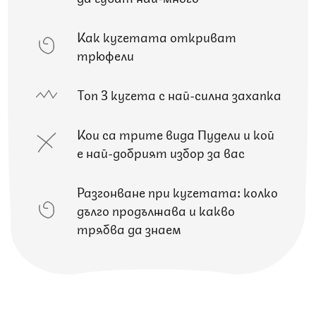
Как кучетата откриват
трюфели
Топ 3 кучета с най-силна захапка
Кои са трите вида Пудели и кой
е най-добрият избор за вас
Разгонване при кучетата: колко
дълго продължава и какво
трябва да знаем