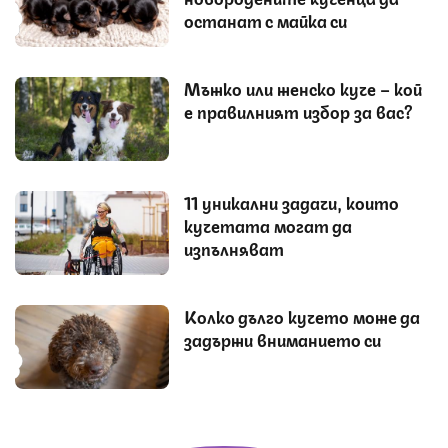
останат с майка си
Мъжко или женско куче – кой
е правилният избор за вас?
11 уникални задачи, които
кучетата могат да
изпълняват
Колко дълго кучето може да
задържи вниманието си