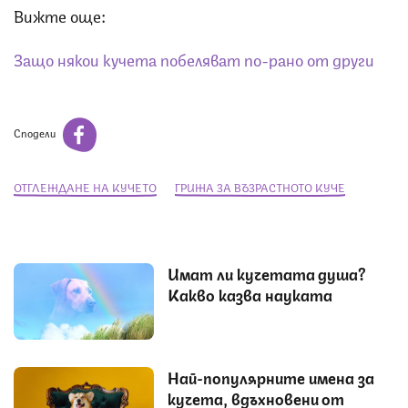
Вижте още:
Защо някои кучета побеляват по-рано от други
Сподели
ОТГЛЕЖДАНЕ НА КУЧЕТО
ГРИЖА ЗА ВЪЗРАСТНОТО КУЧЕ
Имат ли кучетата душа?
Какво казва науката
Най-популярните имена за
кучета, вдъхновени от