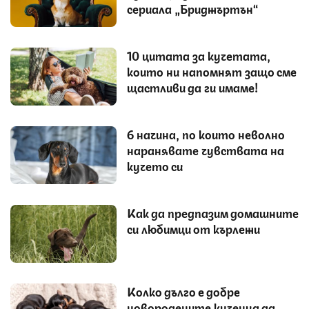
сериала „Бриджъртън“
10 цитата за кучетата,
които ни напомнят защо сме
щастливи да ги имаме!
6 начина, по които неволно
наранявате чувствата на
кучето си
Как да предпазим домашните
си любимци от кърлежи
Колко дълго е добре
новородените кученца да