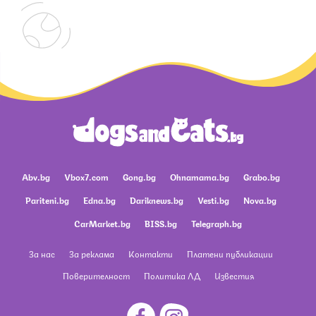
Abv.bg
Vbox7.com
Gong.bg
Ohnamama.bg
Grabo.bg
Pariteni.bg
Edna.bg
Dariknews.bg
Vesti.bg
Nova.bg
CarMarket.bg
BISS.bg
Telegraph.bg
За нас
За реклама
Контакти
Платени публикации
Поверителност
Политика ЛД
Известия