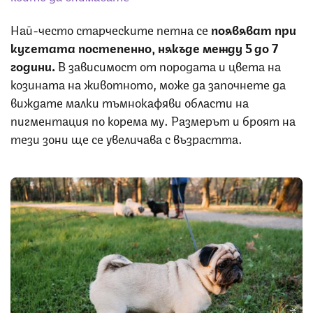
Най-често старческите петна се
появяват при
кучетата постепенно, някъде между 5 до 7
години.
В зависимост от породата и цвета на
козината на животното, може да започнете да
виждате малки тъмнокафяви области на
пигментация по корема му. Размерът и броят на
тези зони ще се увеличава с възрастта.