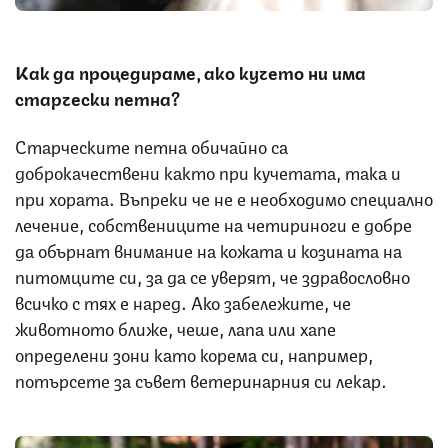
Как да процедираме, ако кучето ни има
старчески петна?
Старческите петна обичайно са
доброкачествени както при кучетата, така и
при хората. Въпреки че не е необходимо специално
лечение, собствениците на четириноги е добре
да обърнат внимание на кожата и козината на
питомците си, за да се уверят, че здравословно
всичко с тях е наред. Ако забележите, че
животното ближе, чеше, лапа или хапе
определени зони като корема си, например,
потърсете за съвет ветеринарния си лекар.