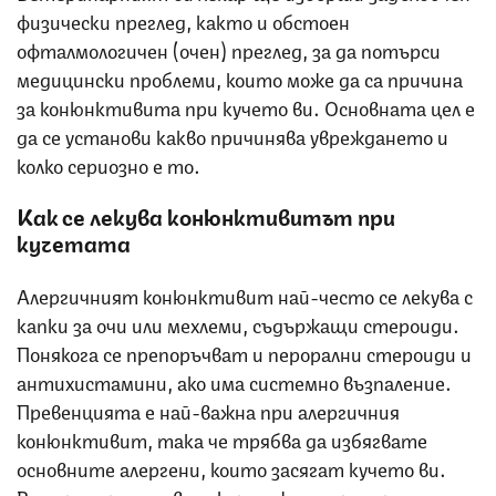
физически преглед, както и обстоен
офталмологичен (очен) преглед, за да потърси
медицински проблеми, които може да са причина
за конюнктивита при кучето ви. Основната цел е
да се установи какво причинява увреждането и
колко сериозно е то.
Как се лекува конюнктивитът при
кучетата
Алергичният конюнктивит най-често се лекува с
капки за очи или мехлеми, съдържащи стероиди.
Понякога се препоръчват и перорални стероиди и
антихистамини, ако има системно възпаление.
Превенцията е най-важна при алергичния
конюнктивит, така че трябва да избягвате
основните алергени, които засягат кучето ви.