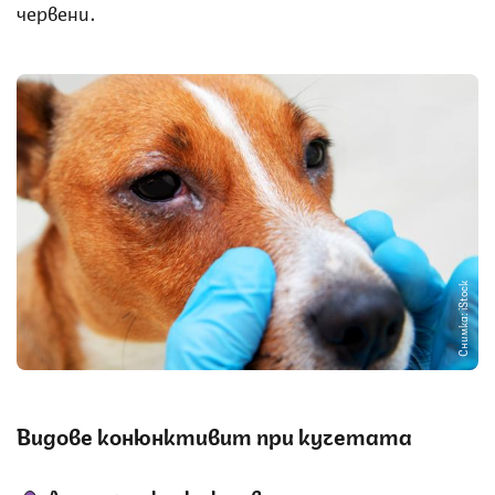
червени.
Снимка: iStock
Видове конюнктивит при кучетата
Алергичен конюнктивит