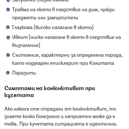
Травма на окото в следствие на дим, чужди
предмети или замърсители
Глаукома (високо налягане в окото)
Увеит (ниско налягане в окото в следствие на
възпаление)
Състояния, характерни за определена порода,
като нодуларен еписклерит при Колитата
Паразити
Симптоми на конюнктивит при
кучетата
Ако някога сте страдали от конюнктивит, то
знаете колко болезнено и неприятно може да е
това. При кучетата ситуацията е идентична.