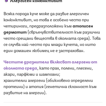
Всяка порода куче може да развие алергичен
конюнктивит, но това е особено често при
четириноги, предразположени към
атопичен
дерматит
(свръхчувствителност към различни
често срещани вещества в околната среда). Това
се случва най-често при млади кучета, но нито
един домашен любимец не е застрахован.
Честите дразнители включват алергени от
околната среда
, като прах, полени, плесени,
акари, парфюми и шампоани;
хранителни алергени (обикновено определени
протеини) и атопия (генетична склонност към
развитие на алергии).