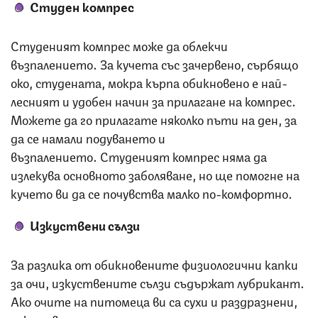
Студен компрес
Студеният компрес може да облекчи
възпалението. За кучета със зачервено, сърбящо
око, студената, мокра кърпа обикновено е най-
лесният и удобен начин за прилагане на компрес.
Можете да го прилагате няколко пъти на ден, за
да се намали подуването и
възпалението. Студеният компрес няма да
излекува основното заболяване, но ще помогне на
кучето ви да се почувства малко по-комфортно.
Изкуствени сълзи
За разлика от обикновените физиологични капки
за очи, изкуствените сълзи съдържат лубрикант.
Ако очите на питомеца ви са сухи и раздразнени,