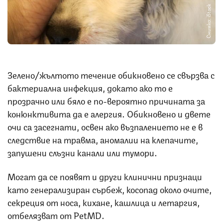
Снимка: iStock
Зелено/жълтото течение обикновено се свързва с
бактериална инфекция, докато ако то е
прозрачно или бяло е по-вероятно причината за
конюнктивита да е алергия. Обикновено и двете
очи са засегнати, освен ако възпалението не е в
следствие на травма, аномалии на клепачите,
запушени слъзни канали или тумори.
Могат да се появят и други клинични признаци
като генерализиран сърбеж, косопад около очите,
секреция от носа, кихане, кашлица и летаргия,
отбелязват от PetMD.