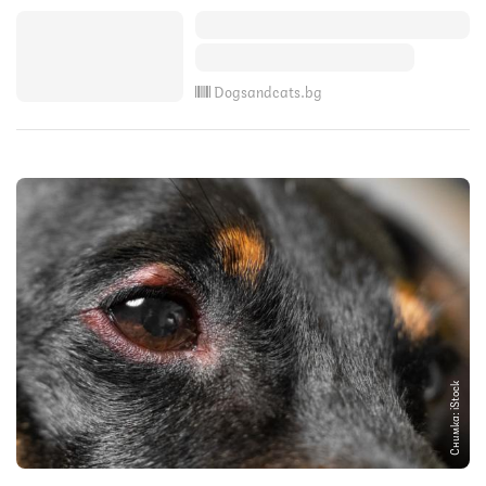
Dogsandcats.bg
Снимка: iStock