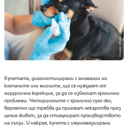
Снимка: iStock
Кучетата, диагностицирани с аномалии на
клепачите или миглите, ще се нуждаят от
хирургична корекция, за да се избегнат хронични
проблеми. Четириногите с хронично сухо око,
вероятно ще трябва да приемат лекарства през
целия живот, за да стимулират производството
на сълзи. И накрая, кучета с имуномедиирани