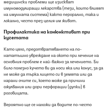
медицински проблеми ще изискват
имуномодулиращи лекарства (тези, които влияят
на имунната система) както перорално, така и
локално, често през целия им живот.
Профилактика на конюнктивит при
кучетата
Като цяло, предотвратяването на по-
нататъшно увреждане на окото при лечение на
основния проблем е най-важно за лечението. Би
било полезно кучето ви да носи яка или конус, за да
не може да търка лицето си в земята или да
нарани очите си, което може да причини
ожулвания или дори перфорации (дупки) в
роговицата.
Вероятно ще се наложи да водите по-често