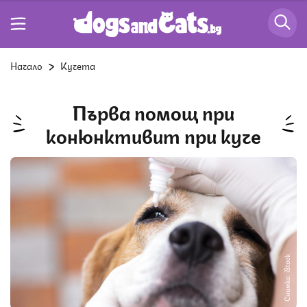
Начало
Кучета
Първа помощ при
конюнктивит при куче
Снимка: iStock