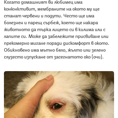
Когато домашният ви любимец има
конюнктивит, мембраните на окото му ще
станат червени и подути. Често ще има
болезнен и парещ сърбеж, което ще накара
животното да търка лицето си в килима или с
лапите си. Може да забележите присвиване или
прекомерно мигане поради дискомфорт в окото.
Обикновено има мътно бяло, жълто или зелено
слузесто изпускане от засегнатото око (очи).