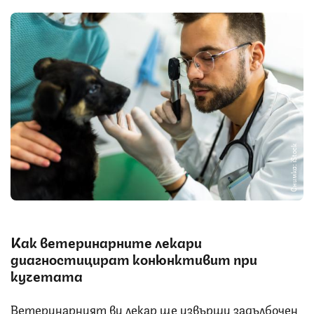
Снимка: iStock
Как ветеринарните лекари
диагностицират конюнктивит при
кучетата
Ветеринарният ви лекар ще извърши задълбочен