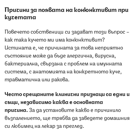
Причини за появата на конюнктивит при
кучетата
Повечето собственици си задават този въпрос –
как така кучето ми има конюнктивит?
Истината е, че причината за това неприятно
състояние може да бъде алергична, вирусна,
бактериална, свързана с проблем на имунната
система, с анатомията на конкретното куче,
травматична или ракова.
Често срещаните клинични признаци са едни и
същи, независимо каква е основната
причина.
За да установите какво е причинило
възпалението, ще трябва да заведете домашния
си любимец на лекар за преглед.