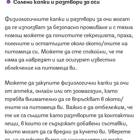
Солени капки и разтвори за очи
Физиологичните капки и разтвори за очи могат
да се използват за безопасно промиване и с тяхна
помощ можете да почистите секрецията, праха,
полените и остатъците около окото/очите на
питомеца си. Можете да сте спокойни, че те
няма да навредят и ще осигурят известно
облекчение на питомеца ви.
Можете да закупите физиологични капки за очи
от аптека, онлайн или от зоомагазин, като
трябва внимателно да се впръскват в окото/
очите на питомеца ви. Важно е да отбележим, че
те не са същите като разтворите за контактни
лещи, в които се съдържат добавени съставки,
които могат да са вредни за кучето ви. Уверете
се, че държите върха на шишенцето на малко