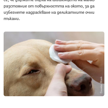
разстояние от повърхността на окото, за да
избегнете надраскване на деликатните очни
тъкани.
Снимка: iStock