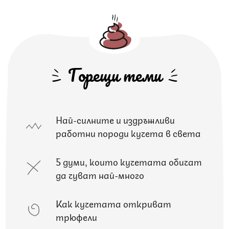
Горещи теми
Най-силните и издръжливи
работни породи кучета в света
5 думи, които кучетата обичат
да чуват най-много
Как кучетата откриват
трюфели