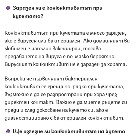
Заразен ли е конюнктивитът при
кучетата?
Конюнктивитът при кучетата е много заразен,
ако е вирусен или бактериален. Ако домашният ви
любимец е напълно ваксиниран, тогава
предаването на вируса е по-малко вероятно.
Вирусният конюнктивит не е заразен за хората.
Въпреки че първичният бактериален
конюнктивит се среща по-рядко при кучетата,
възможно е да се разпространи при хора чрез
директен контакт. Важно е да миете ръцете си
преди и след докосване на кучето си, ако е
диагностицирано с бактериален конюнктивит.
Ще изчезне ли конюнктивитът на кучето