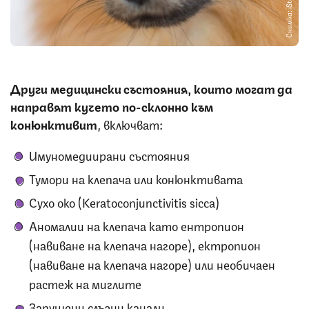
Снимка: iStock
Други медицински състояния, които могат да
направят кучето по-склонно към
конюнктивит
, включват:
Имуномедиирани състояния
Тумори на клепача или конюнктивата
Сухо око (Keratoconjunctivitis sicca)
Аномалии на клепача като ентропион
(навиване на клепача нагоре), ектропион
(навиване на клепача нагоре) или необичаен
растеж на миглите
Запушени слъзни канали