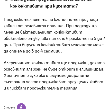
конюнктивита при кучетата?
Продължителността на клиничните признаци
зависи от основната причина. При подходящо
лечение бактериалният конюнктивит
обикновено отзвучава напълно в рамките на 5 до 7
дни. При вирусния конюнктивит лечението може
да отнеме до 3 до 4 седмици.
Алергичният конюнктивит ще продължи, докато
основният алерген не бъде открит и елиминиран.
Хроничното сухо око и имуномедиираните
състояния често продължават през целия живот
и изискват продължителна терапия.
Сподели