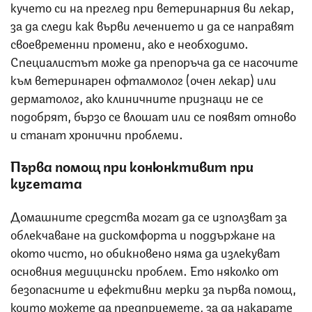
кучето си на преглед при ветеринарния ви лекар,
за да следи как върви лечението и да се направят
своевременни промени, ако е необходимо.
Специалистът може да препоръча да се насочите
към ветеринарен офталмолог (очен лекар) или
дерматолог, ако клиничните признаци не се
подобрят, бързо се влошат или се появят отново
и станат хронични проблеми.
Първа помощ при конюнктивит при
кучетата
Домашните средства могат да се използват за
облекчаване на дискомфорта и поддържане на
окото чисто, но обикновено няма да излекуват
основния медицински проблем. Ето няколко от
безопасните и ефективни мерки за първа помощ,
които можете да предприемете, за да накарате