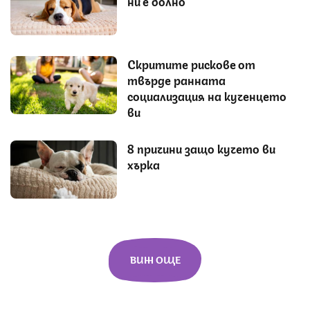
ни е болно
Скритите рискове от
твърде ранната
социализация на кученцето
ви
8 причини защо кучето ви
хърка
ВИЖ ОЩЕ