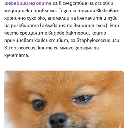
инфекции на очите
са в следствие на основни
медицински проблеми. Тези състояния включват
хронично сухо око, аномалии на клепачите и язви
на роговицата (ожулвания по външния слой). Най-
често срещаните видове бактерии, които
причиняват конюнктивит, са Staphylococcus или
Streptococcus, които са много заразни за
кучетата.