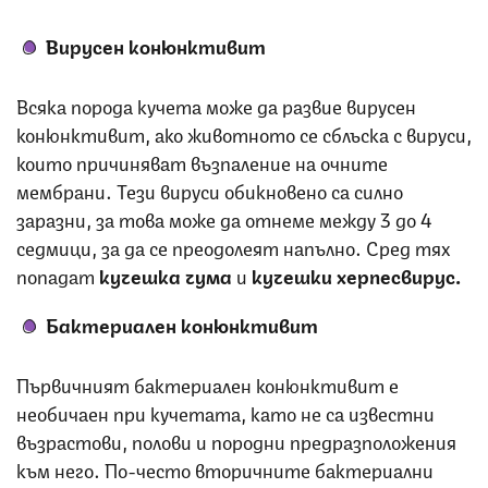
Вирусен конюнктивит
Всяка порода кучета може да развие вирусен
конюнктивит, ако животното се сблъска с вируси,
които причиняват възпаление на очните
мембрани. Тези вируси обикновено са силно
заразни, за това може да отнеме между 3 до 4
седмици, за да се преодолеят напълно. Сред тях
попадат
кучешка чума
и
кучешки херпесвирус.
Бактериален конюнктивит
Първичният бактериален конюнктивит е
необичаен при кучетата, като не са известни
възрастови, полови и породни предразположения
към него. По-често вторичните бактериални