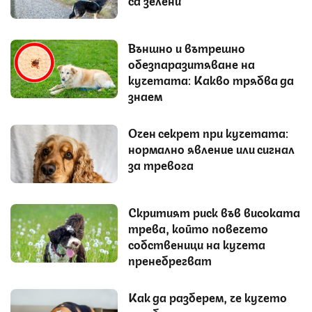
са зелени
Външно и вътрешно
обезпаразитяване на
кучетата: Какво трябва да
знаем
Очен секрет при кучетата:
нормално явление или сигнал
за тревога
Скритият риск във високата
трева, който повечето
собственици на кучета
пренебрегват
Как да разберем, че кучето