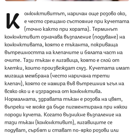
К
онюнктивитът, наричан още розово око,
е често срещано състояние при кучетата
(точно както при хората). Терминът
конюнктивит означава възпаление (подуване) на
конюнктивата, която е тъканта, покриваща
вътрешността на клепачите и бялата част на
очите. Тази тъкан е лигавица, която е слой от
клетки, които произвеждат слуз. Кучетата имат
мигаща мембрана (често наричана трети
клепач), която се намира във вътрешния ъгъл на
всяко око и е изградена от конюнктива.
Нормалната, здравата тъкан е розова на цвят,
въпреки че може да бъде пигментирана при някои
породи кучета. Когато възникне възпаление на
тази тъкан (конюнктивит), лигавиците се
подуват, сърбят и стават по-ярко розови или