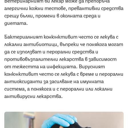
Ветеринарният ви лекар може да препоръча
алергични кожни тестове, превантивни средства
срещу бълхи, промени в околната среда и
диетата.
Бактериалният конюнктивит често се лекува с
локални антибиотици, въпреки че понякога могат
да се използват и перорални средства и
противовъзпалителни лекарства в зависимост
от тежестта на инфекцията. Вирусният
конюнктивит често се лекува с време и перорални
антиоксиданти за засилване на имунната
система, а понякога и с перорални или локални
антивирусни лекарства.