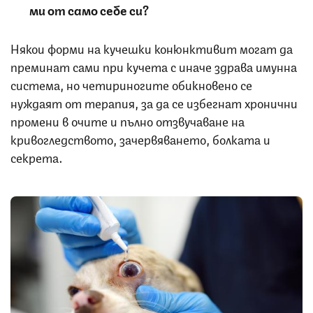
ми от само себе си?
Някои форми на кучешки конюнктивит могат да
преминат сами при кучета с иначе здрава имунна
система, но четириногите обикновено се
нуждаят от терапия, за да се избегнат хронични
промени в очите и пълно отзвучаване на
кривогледството, зачервяването, болката и
секрета.