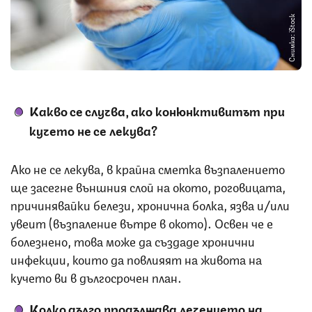
Снимка: iStock
Какво се случва, ако конюнктивитът при
кучето не се лекува?
Ако не се лекува, в крайна сметка възпалението
ще засегне външния слой на окото, роговицата,
причинявайки белези, хронична болка, язва и/или
увеит (възпаление вътре в окото). Освен че е
болезнено, това може да създаде хронични
инфекции, които да повлияят на живота на
кучето ви в дългосрочен план.
Колко дълго продължава лечението на