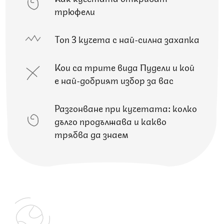
трюфели
Топ 3 кучета с най-силна захапка
Кои са трите вида Пудели и кой
е най-добрият избор за вас
Разгонване при кучетата: колко
дълго продължава и какво
трябва да знаем