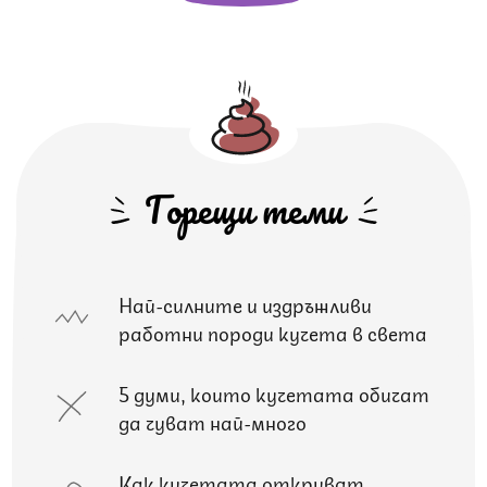
Горещи теми
Най-силните и издръжливи
работни породи кучета в света
5 думи, които кучетата обичат
да чуват най-много
Как кучетата откриват