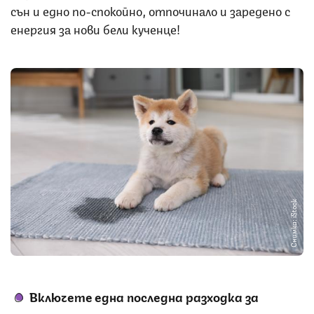
сън и едно по-спокойно, отпочинало и заредено с
енергия за нови бели кученце!
Снимка: iStock
Включете една последна разходка за