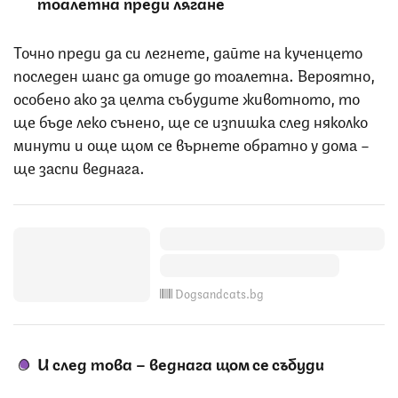
тоалетна преди лягане
Точно преди да си легнете, дайте на кученцето
последен шанс да отиде до тоалетна. Вероятно,
особено ако за целта събудите животното, то
ще бъде леко сънено, ще се изпишка след няколко
минути и още щом се върнете обратно у дома –
ще заспи веднага.
Dogsandcats.bg
И след това – веднага щом се събуди