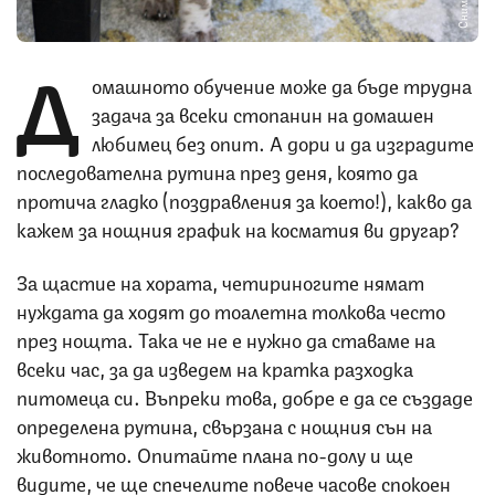
Д
омашното обучение може да бъде трудна
задача за всеки стопанин на домашен
любимец без опит. А дори и да изградите
последователна рутина през деня, която да
протича гладко (поздравления за което!), какво да
кажем за нощния график на косматия ви другар?
За щастие на хората, четириногите нямат
нуждата да ходят до тоалетна толкова често
през нощта. Така че не е нужно да ставаме на
всеки час, за да изведем на кратка разходка
питомеца си. Въпреки това, добре е да се създаде
определена рутина, свързана с нощния сън на
животното. Опитайте плана по-долу и ще
видите, че ще спечелите повече часове спокоен