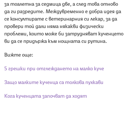
за тоалетна за седмица две, а след това отново
да ги разредите. Междувременно е добра идея да
се консултирате с ветеринарния си лекар, за да
провери той дали няма някакви физически
проблеми, които може би затрудняват кученцето
ви да се придържа към нощната си рутина.
Вижте още:
5 грешки при отглеждането на малко куче
Защо малките кученца са толкова пухкави
Кога кученцата започват да ходят