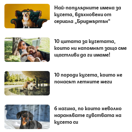
Най-популярните имена за
кучета, вдъхновени от
сериала „Бриджъртън“
10 цитата за кучетата,
които ни напомнят защо сме
щастливи да ги имаме!
10 породи кучета, които не
понасят летните жеги
6 начина, по които неволно
наранявате чувствата на
кучето си