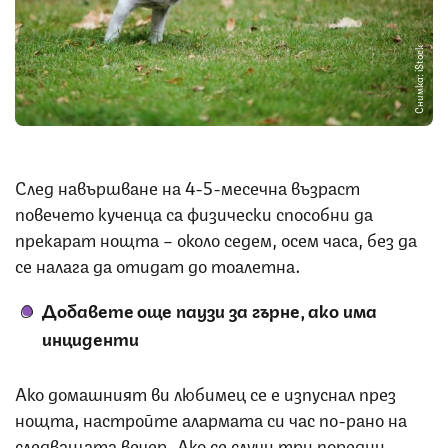
Снимка: iStock
След навършване на 4-5-месечна възраст
повечето кученца са физически способни да
прекарат нощта – около седем, осем часа, без да
се налага да отидат до тоалетна.
Добавете още паузи за гърне, ако има
инциденти
Ако домашният ви любимец се е изпуснал през
нощта, настройте алармата си час по-рано на
следващата вечер. Ако се случи три поредни