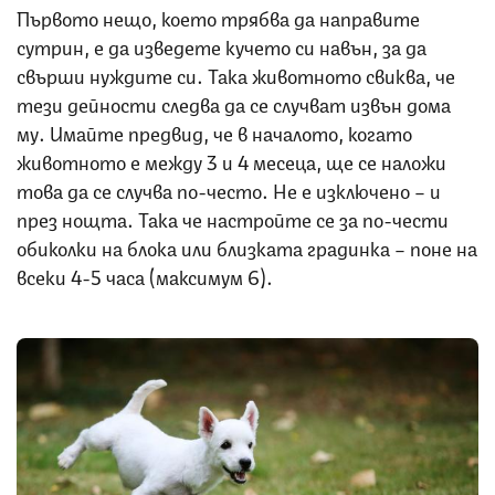
Първото нещо, което трябва да направите
сутрин, е да изведете кучето си навън, за да
свърши нуждите си. Така животното свиква, че
тези дейности следва да се случват извън дома
му. Имайте предвид, че в началото, когато
животното е между 3 и 4 месеца, ще се наложи
това да се случва по-често. Не е изключено – и
през нощта. Така че настройте се за по-чести
обиколки на блока или близката градинка – поне на
всеки 4-5 часа (максимум 6).