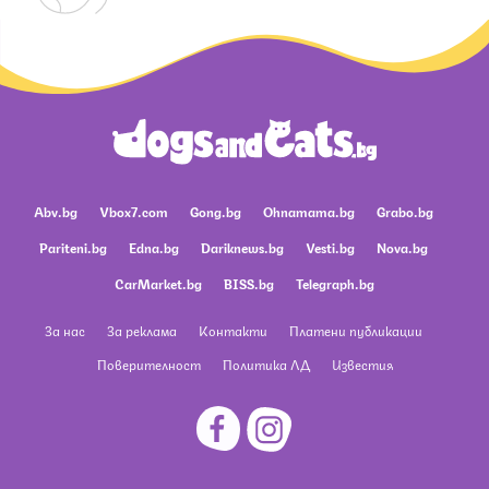
Abv.bg
Vbox7.com
Gong.bg
Ohnamama.bg
Grabo.bg
Pariteni.bg
Edna.bg
Dariknews.bg
Vesti.bg
Nova.bg
CarMarket.bg
BISS.bg
Telegraph.bg
За нас
За реклама
Контакти
Платени публикации
Поверителност
Политика ЛД
Известия