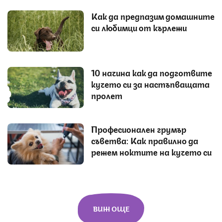
Как да предпазим домашните
си любимци от кърлежи
10 начина как да подготвите
кучето си за настъпващата
пролет
Професионален грумър
съветва: Как правилно да
режем ноктите на кучето си
ВИЖ ОЩЕ