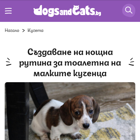
Начало
Кучета
Създаване на нощна
рутина за тоалетна на
малките кученца
Снимка: iStock