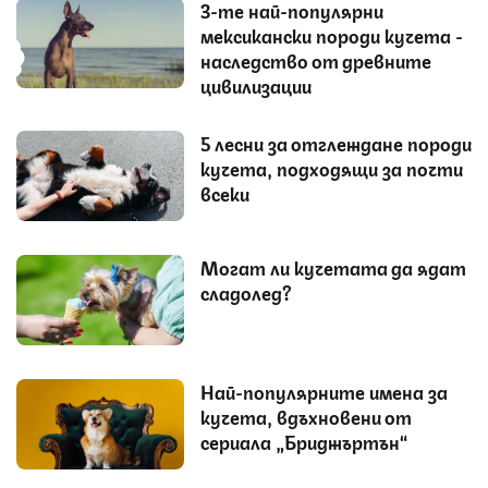
3-те най-популярни
мексикански породи кучета -
наследство от древните
цивилизации
5 лесни за отглеждане породи
кучета, подходящи за почти
всеки
Могат ли кучетата да ядат
сладолед?
Най-популярните имена за
кучета, вдъхновени от
сериала „Бриджъртън“