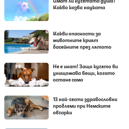
Имат ли кучетата душа?
Какво казва науката
Какви опасности за
животните крият
басейните през лятото
Не е инат! Защо кучето ви
унищожава вещи, когато
остане само
13 най-чести здравословни
проблеми при Немските
овчарки