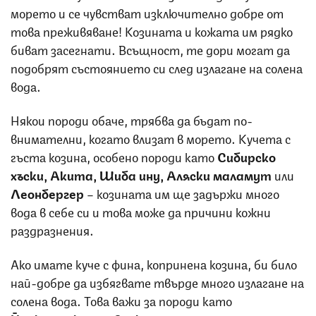
морето и се чувстват изключително добре от
това преживяване! Козината и кожата им рядко
биват засегнати. Всъщност, те дори могат да
подобрят състоянието си след излагане на солена
вода.
Някои породи обаче, трябва да бъдат по-
внимателни, когато влизат в морето. Кучета с
гъста козина, особено породи като
Сибирско
хъски, Акита, Шиба ину, Аляски маламут
или
Леонбергер
– козината им ще задържи много
вода в себе си и това може да причини кожни
раздразнения.
Ако имате куче с фина, копринена козина, би било
най-добре да избягвате твърде много излагане на
солена вода. Това важи за породи като