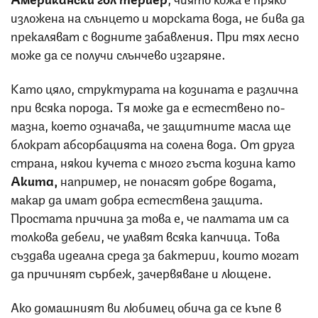
изложена на слънцето и морската вода, не бива да
прекаляват с водните забавления. При тях лесно
може да се получи слънчево изгаряне.
Като цяло, структурата на козината е различна
при всяка порода. Тя може да е естествено по-
мазна, което означава, че защитните масла ще
блократ абсорбацията на солена вода. От друга
страна, някои кучета с много гъста козина като
Акита,
например, не понасят добре водата,
макар да имат добра естествена защита.
Простата причина за това е, че палтата им са
толкова дебели, че улавят всяка капчица. Това
създава идеална среда за бактерии, които могат
да причинят сърбеж, зачервяване и лющене.
Ако домашният ви любимец обича да се къпе в