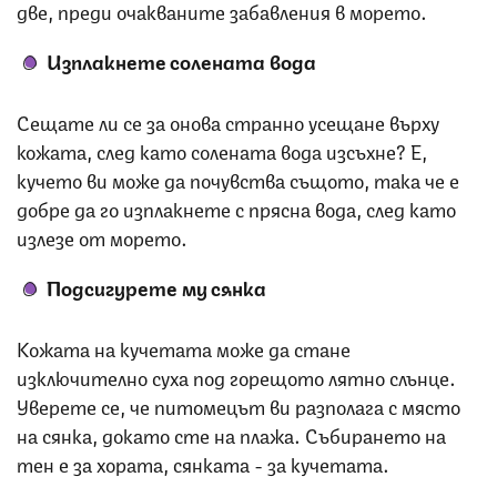
две, преди очакваните забавления в морето.
Изплакнете солената вода
Сещате ли се за онова странно усещане върху
кожата, след като солената вода изсъхне? Е,
кучето ви може да почувства същото, така че е
добре да го изплакнете с прясна вода, след като
излезе от морето.
Подсигурете му сянка
Кожата на кучетата може да стане
изключително суха под горещото лятно слънце.
Уверете се, че питомецът ви разполага с място
на сянка, докато сте на плажа. Събирането на
тен е за хората, сянката - за кучетата.