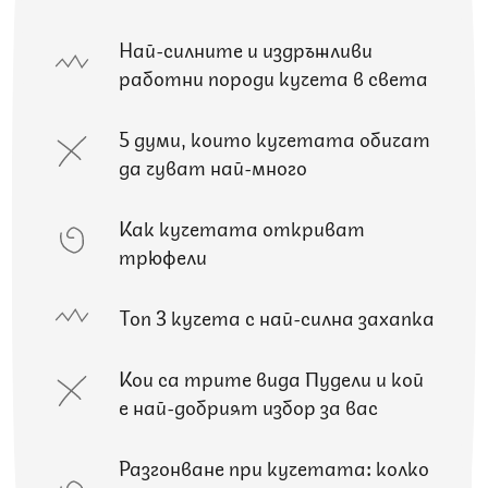
Най-силните и издръжливи
работни породи кучета в света
5 думи, които кучетата обичат
да чуват най-много
Как кучетата откриват
трюфели
Топ 3 кучета с най-силна захапка
Кои са трите вида Пудели и кой
е най-добрият избор за вас
Разгонване при кучетата: колко