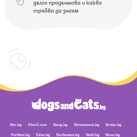
дълго продължава и какво
трябва да знаем
Abv.bg
Vbox7.com
Gong.bg
Ohnamama.bg
Grabo.bg
Pariteni.bg
Edna.bg
Dariknews.bg
Vesti.bg
Nova.bg