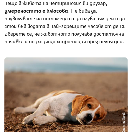
нещо в живота на четириногия ви другар,
умереността е ключова
. Не бива да
позволявате на питомеца си да плува цял ден и да
стои във водата в най-горещите часове от деня.
Уверете се, че животното получава достатъчна
почивка и подходяща хидратация през целия ден.
Снимка: iStock