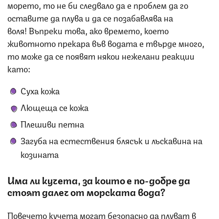
морето, то не би следвало да е проблем да го
оставите да плува и да се позабавлява на
воля! Въпреки това, ако времето, което
животното прекара във водата е твърде много,
то може да се появят някои нежелани реакции
като:
Суха кожа
Лющеща се кожа
Плешиви петна
Загуба на естествения блясък и лъскавина на
козината
Има ли кучета, за които е по-добре да
стоят далеч от морската вода?
Повечето кучета могат безопасно да плуват в