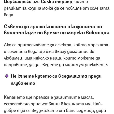
Йоркширски
или
Силки териер
, чиято
деликатна козина може да се повлияе от солената
вода.
Съвети за грижа кожата и козината на
вашето куче по време на морска ваканция
Ако се притеснявате за ефекта, който морската
и солената вода ще има върху домашния ви
любимец, има няколко неща, които можете да
направите, за да сведете до минимум рисковете.
Не къпете кучето си в седмицата преди
плуването
Къпането ще премахне защитните масла,
естествено присъстващи в козината му. Най-
добре е да се въздържате от баня седмица, дори