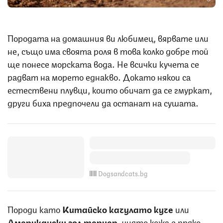
Породата на домашния ви любимец, вярвате или
не, също има своята роля в това колко добре той
ще понесе морската вода. Не всички кучета се
радват на морето еднакво. Докато някои са
естествени плувци, които обичат да се гмуркат,
други биха предпочели да останат на сушата.
Dogsandcats.bg
Породи като
Китайско качулато куче
или
Американски гол териер
, чиято кожа е пряко