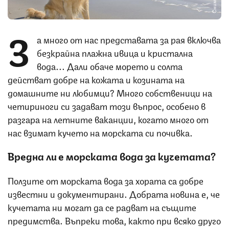
З
а много от нас представата за рая включва
безкрайна плажна ивица и кристална
вода... Дали обаче морето и солта
действат добре на кожата и козината на
домашните ни любимци? Много собственици на
четириноги си задават този въпрос, особено в
разгара на летните ваканции, когато много от
нас взимат кучето на морската си почивка.
Вредна ли е морската вода за кучетата?
Ползите от морската вода за хората са добре
известни и документирани. Добрата новина е, че
кучетата ни могат да се радват на същите
предимства. Въпреки това, както при всяко друго