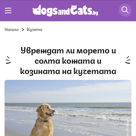
Начало
Кучета
Увреждат ли морето и
солта кожата и
козината на кучетата
Снимка: iStock