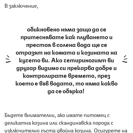
В заключение,
обикновено няма защо да се
притеснявате как плуването и
престоя в солена вода ще се
отразят на кожата и козината на
кучето ви. Ако четириногият ви
другар видимо си прекарва добре и
контролирате времето, през
което е във водата, то няма какво
да се обърка!
Бъдете внимателни, ако имате питомец с
деликатна козина или скандинавска порода с
изключително гъста двойна козина. Осигурете на