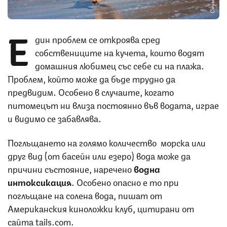
Е
дин проблем се откроява сред
собствениците на кучета, които водят
домашния любимец със себе си на плажа.
Проблем, който може да бъде трудно да
предвидим. Особено в случаите, когато
питомецът ни влиза постоянно във водата, играе
и видимо се забавлява.
Поглъщането на голямо количество морска или
друг вид (от басейн или езеро) вода може да
причини състояние, наречено
водна
интоксикация
. Особено опасно е то при
поглъщане на солена вода, пишат от
Американския киноложки клуб, цитирани от
сайта tails.com.