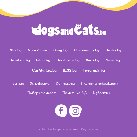
Abv.bg
Vbox7.com
Gong.bg
Ohnamama.bg
Grabo.bg
Pariteni.bg
Edna.bg
Dariknews.bg
Vesti.bg
Nova.bg
CarMarket.bg
BISS.bg
Telegraph.bg
За нас
За реклама
Контакти
Платени публикации
Поверителност
Политика ЛД
Известия
2026 Всички права запазени.
Общи условия