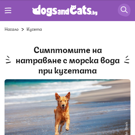
Начало
Кучета
Симптомите на
натравяне с морска вода
при кучетата
Снимка: iStock