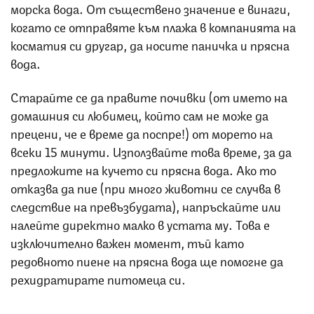
морска вода. От съществено значение е винаги,
когато се отправяте към плажа в компанията на
косматия си другар, да носите паничка и прясна
вода.
Старайте се да правите почивки (от името на
домашния си любимец, който сам не може да
прецени, че е време да поспре!) от морето на
всеки 15 минути. Използвайте това време, за да
предложите на кучето си прясна вода. Ако то
отказва да пие (при много животни се случва в
следствие на превъзбудата), напръскайте или
налейте директно малко в устата му. Това е
изключително важен момент, тъй като
редовното пиене на прясна вода ще помогне да
рехидратирате питомеца си.