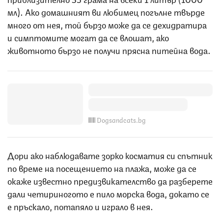
мл). Ако домашният ви любимец погълне твърде
много от нея, той бързо може да се дехидратира
и симптомите могат да се влошат, ако
животното бързо не получи прясна питейна вода.
Dogsandcats.bg
Дори ако наблюдавате зорко косматия си спътник
по време на посещението на плажа, може да се
окаже известно предизвикателство да разберете
дали четириногото е пило морска вода, докато се
е пръскало, потапяло и играло в нея.