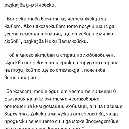
разказва д-р Яновски.
„Въпреки това в очите му четем жажда за
живот. Ако някога животното получи шанс да
усети семейна топлина, ще отговори с много
любов”, разказва Ники Василковски.
„Той е много активен и страшно любвеобилен.
Изисква непрекъснати грижи и труд от страна
на този, който ще го отглежда“, пояснява
ветеринарят.
„За жалост, той е един от честите примери в
България на изключително неотговорно
отношение към домашни любимци, а и на насилие
върху тях. Джеки има нужда от средства, за да
продължи лечението си и да може впоследствие
да си намери поне временен дом.“