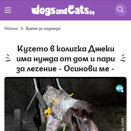
Начало
Време за надежда
Кучето в количка Джеки
има нужда от дом и пари
за лечение - Осинови ме -
Снимка: NOVA