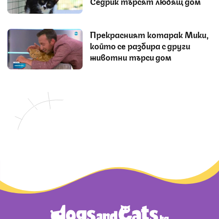
Седрик търсят любящ дом
Прекрасният котарак Мики,
който се разбира с други
животни търси дом