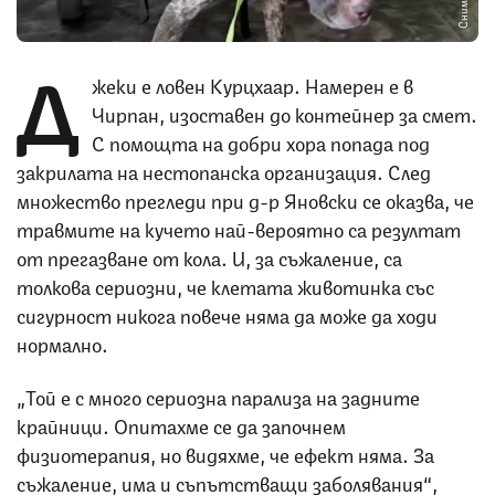
Д
жеки е ловен Курцхаар. Намерен е в
Чирпан, изоставен до контейнер за смет.
С помощта на добри хора попада под
закрилата на нестопанска организация. След
множество прегледи при д-р Яновски се оказва, че
травмите на кучето най-вероятно са резултат
от прегазване от кола. И, за съжаление, са
толкова сериозни, че клетата животинка със
сигурност никога повече няма да може да ходи
нормално.
„Той е с много сериозна парализа на задните
крайници. Опитахме се да започнем
физиотерапия, но видяхме, че ефект няма. За
съжаление, има и съпътстващи заболявания“,