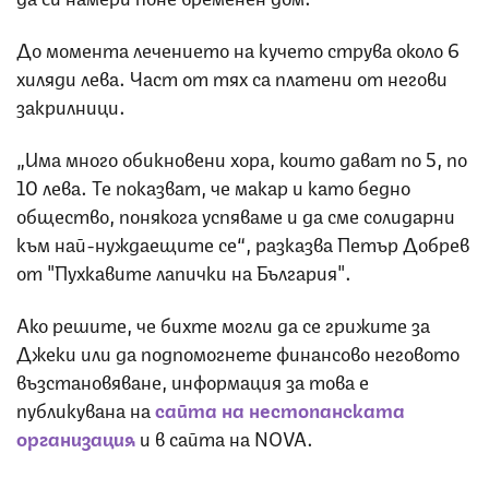
До момента лечението на кучето струва около 6
хиляди лева. Част от тях са платени от негови
закрилници.
„Има много обикновени хора, които дават по 5, по
10 лева. Те показват, че макар и като бедно
общество, понякога успяваме и да сме солидарни
към най-нуждаещите се“, разказва Петър Добрев
от "Пухкавите лапички на България".
Ако решите, че бихте могли да се грижите за
Джеки или да подпомогнете финансово неговото
възстановяване, информация за това е
публикувана на
сайта на нестопанската
организация
и в сайта на NOVA.