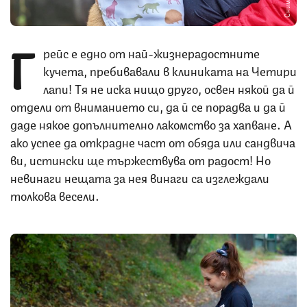
Г
рейс е едно от най-жизнерадостните
кучета, пребивавали в клиниката на Четири
лапи! Тя не иска нищо друго, освен някой да й
отдели от вниманието си, да й се порадва и да й
даде някое допълнително лакомство за хапване. А
ако успее да открадне част от обяда или сандвича
ви, истински ще тържествува от радост! Но
невинаги нещата за нея винаги са изглеждали
толкова весели.