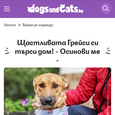
Начало
Време за надежда
Щастливата Грейси си
търси дом! - Осинови ме
-
Снимка: Четири лапи