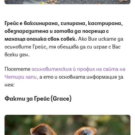
Грейс е ваксинирана, чипирана, кастрирана,
обезпаразитена и готова да посреща с
махаща опашка своя човек.
Ако Вие искате да
осиновите Грейс, тя обещава да си играе с Вас
всеки ден.
Посетете
осиновителския ѝ профил на сайта на
Четири лапи,
а ето и основната информация за
нея:
Факти за Грейс (Grace)