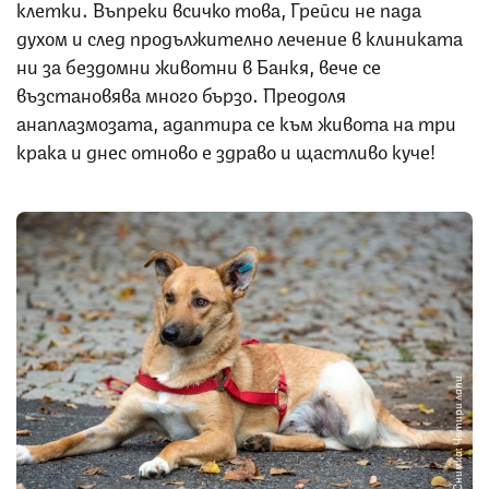
клетки. Въпреки всичко това, Грейси не пада
духом и след продължително лечение в клиниката
ни за бездомни животни в Банкя, вече се
възстановява много бързо. Преодоля
анаплазмозата, адаптира се към животa на три
крака и днес отново е здраво и щастливо куче!
Снимка: Четири лапи