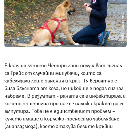
Снимка: Четири лапи
В края на лятото Четири лапи получават сигнал
са Грейс от случайни минувачи, които са
забелязали лошо ранения ѝ крак. Тя вероятно е
била блъсната от кола, но никой не е подал сигнал
навреме. В резултат - раната се е инфектирала и
когато пристигна при нас се наложи кракът да се
ампутира. Това не е единственият проблем –
кучето имаше и кърлежо-преносимо заболяване
(aнаплазмоза), което атакува белите кръвни