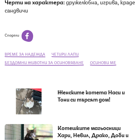
Черти на характера:
дружелюбна, игрива, краде
сандвичи
Сподели
ВРЕМЕ ЗА НАДЕЖДА
ЧЕТИРИ ЛАПИ
БЕЗДОМНИ ЖИВОТНИ ЗА ОСИНОВЯВАНЕ
ОСИНОВИ МЕ
Женските котета Наси и
Тони си търсят дом!
Котешките магьосници
Хари, Невил, Драко, Доби и