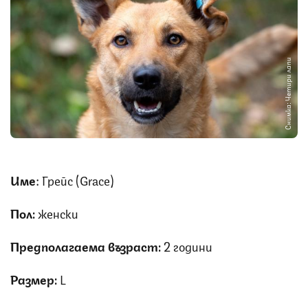
Снимка: Четири лапи
Име
: Грейс (Grace)
Пол:
женски
Предполагаема възраст:
2 години
Размер:
L