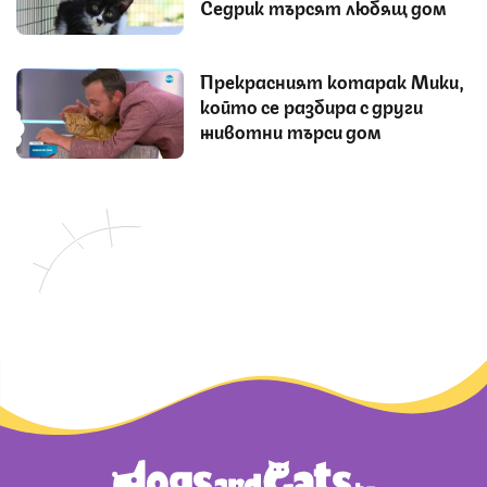
Седрик търсят любящ дом
Прекрасният котарак Мики,
който се разбира с други
животни търси дом