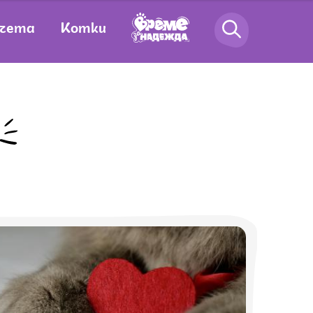
чета
Котки