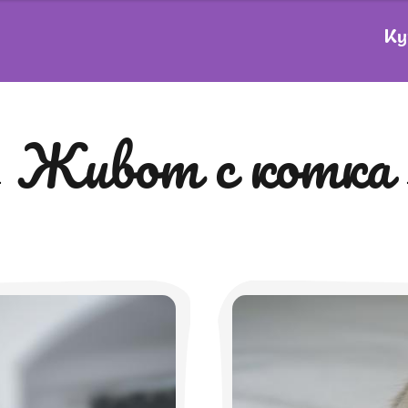
Ку
живот с котка