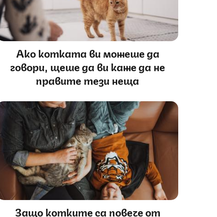
Ако котката ви можеше да
говори, щеше да ви каже да не
правите тези неща
Защо котките са повече от