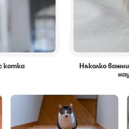
 с котка
Няколко важни
на