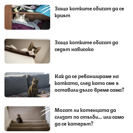
Защо котките обичат да се
крият
Защо котките обичат да
седят нависоко
Как да се реваншираме на
котката, след като сме я
оставили дълго време сама?
Могат ли котенцата да
слизат по стълби… или само
да се катерят?