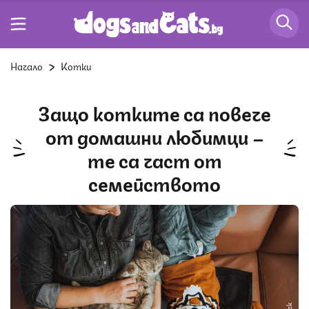
Начало
Котки
Защо котките са повече
от домашни любимци –
те са част от
семейството