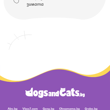
зимата
Abv.bg
Vbox7.com
Gong.bg
Ohnamama.bg
Grabo.bg