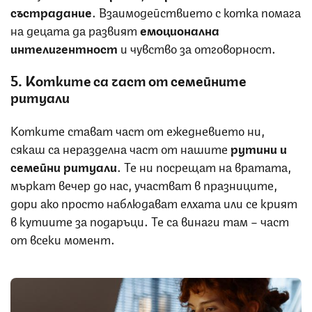
състрадание
. Взаимодействието с котка помага
на децата да развият
емоционална
интелигентност
и чувство за отговорност.
5. Котките са част от семейните
ритуали
Котките стават част от ежедневието ни,
сякаш са неразделна част от нашите
рутини и
семейни ритуали
. Те ни посрещат на вратата,
мъркат вечер до нас, участват в празниците,
дори ако просто наблюдават елхата или се крият
в кутиите за подаръци. Те са винаги там – част
от всеки момент.