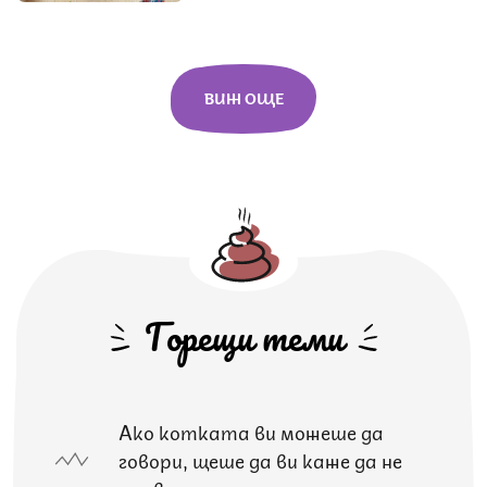
ВИЖ ОЩЕ
Горещи теми
Ако котката ви можеше да
говори, щеше да ви каже да не