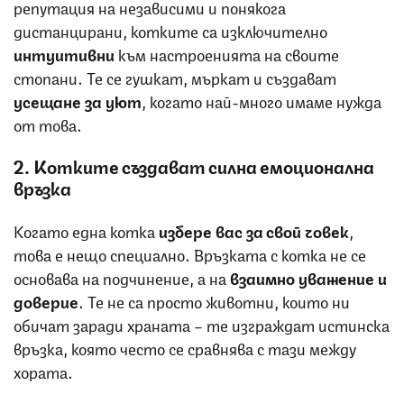
репутация на независими и понякога
дистанцирани, котките са изключително
интуитивни
към настроенията на своите
стопани. Те се гушкат, мъркат и създават
усещане за уют
, когато най-много имаме нужда
от това.
2. Котките създават силна емоционална
връзка
Когато една котка
избере вас за свой човек
,
това е нещо специално. Връзката с котка не се
основава на подчинение, а на
взаимно уважение и
доверие
. Те не са просто животни, които ни
обичат заради храната – те изграждат истинска
връзка, която често се сравнява с тази между
хората.