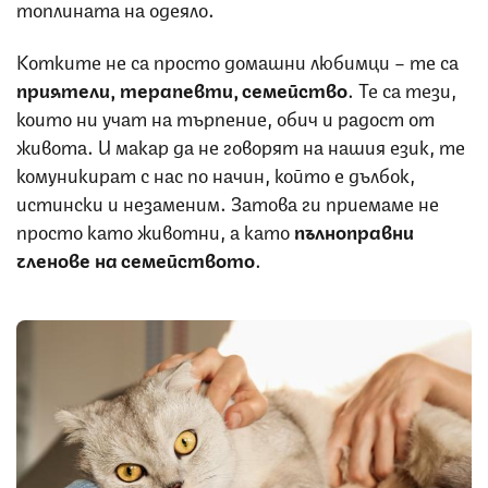
топлината на одеяло.
Котките не са просто домашни любимци – те са
приятели, терапевти, семейство
. Те са тези,
които ни учат на търпение, обич и радост от
живота. И макар да не говорят на нашия език, те
комуникират с нас по начин, който е дълбок,
истински и незаменим. Затова ги приемаме не
просто като животни, а като
пълноправни
членове на семейството
.