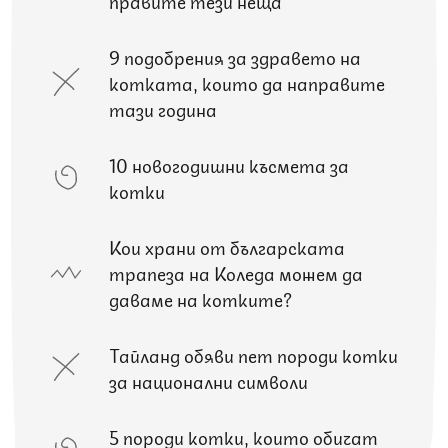
правите тези неща
9 подобрения за здравето на
котката, които да направите
тази година
10 новогодишни късмета за
котки
Кои храни от българската
трапеза на Коледа можем да
даваме на котките?
Тайланд обяви пет породи котки
за национални символи
5 породи котки, които обичат