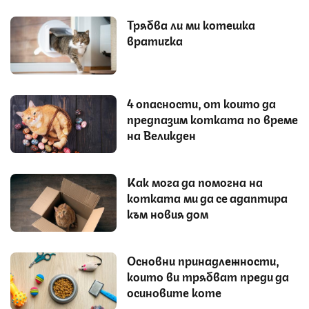
Трябва ли ми котешка
вратичка
4 опасности, от които да
предпазим котката по време
на Великден
Как мога да помогна на
котката ми да се адаптира
към новия дом
Основни принадлежности,
които ви трябват преди да
осиновите коте