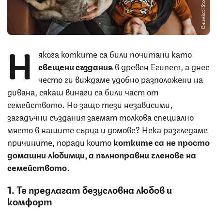
Снимка: iStock
Н
якога котките са били почитани като
свещени създания
в древен Египет, а днес
често ги виждаме удобно разположени на
дивана, сякаш винаги са били част от
семейството. Но защо тези независими,
загадъчни създания заемат толкова специално
място в нашите сърца и домове? Нека разгледаме
причините, поради които
котките са не просто
домашни любимци, а пълноправни членове на
семейството
.
1. Те предлагат безусловна любов и
комфорт