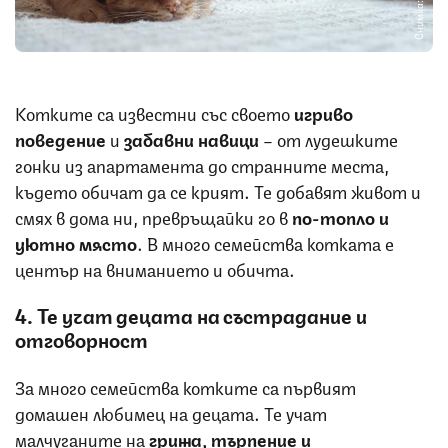
Снимка: iStock
Котките са известни със своето
игриво
поведение
и
забавни навици
– от лудешките
гонки из апартамента до странните места,
където обичат да се крият. Те добавят живот и
смях в дома ни, превръщайки го в
по-топло и
уютно място
. В много семейства котката е
център на вниманието и обичта.
4. Те учат децата на състрадание и
отговорност
За много семейства котките са първият
домашен любимец на децата. Те учат
малчуганите на
грижа, търпение и