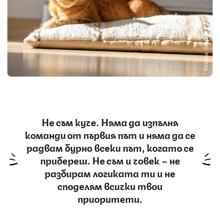
Снимка: iStock
Не съм куче. Няма да изпълня
команди от първия път и няма да се
радвам бурно всеки път, когато се
прибереш. Не съм и човек – не
разбирам логиката ти и не
споделям всички твои
приоритети.