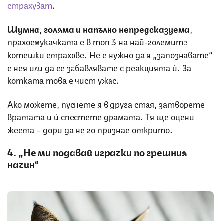
страхуват
.
Шумна, голяма и напълно непредсказуема
,
прахосмукачката е в топ 3 на най-големите
котешки страхове. Не е нужно да я „запознавате“
с нея или да се забавлявате с реакцията ѝ. За
котката това е чист ужас.
Ако можете, пуснете я в друга стая, затворете
вратата и ѝ спестете драмата. Тя ще оцени
жеста – дори да не го признае открито.
4. „Не ми подавай играчки по грешния
начин“