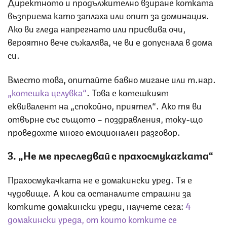
Директното и продължително взиране котката
възприема като заплаха или опит за доминация.
Ако ви гледа напрегнато или присвива очи,
вероятно вече съжалява, че ви е допуснала в дома
си.
Вместо това, опитайте бавно мигане или т.нар.
„котешка целувка“
. Това е котешкият
еквивалент на „спокойно, приятел“. Ако тя ви
отвърне със същото – поздравления, току-що
проведохте много емоционален разговор.
3. „Не ме преследвай с прахосмукачката“
Прахосмукачката не е домакински уред. Тя е
чудовище. А кои са останалите страшни за
котките домакински уреди, научете сега:
4
домакински уреда, от които котките се