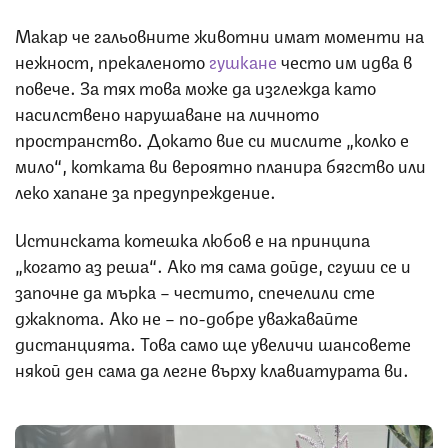
Макар че гальовните животни имат моменти на
нежност, прекаленото
гушкане
често им идва в
повече. За тях това може да изглежда като
насилствено нарушаване на личното
пространство. Докато вие си мислите „колко е
мило“, котката ви вероятно планира бягство или
леко хапане за предупреждение.
Истинската котешка любов е на принципа
„когато аз реша“. Ако тя сама дойде, сгуши се и
започне да мърка – честито, спечелили сте
джакпота. Ако не – по-добре уважавайте
дистанцията. Това само ще увеличи шансовете
някой ден сама да легне върху клавиатурата ви.