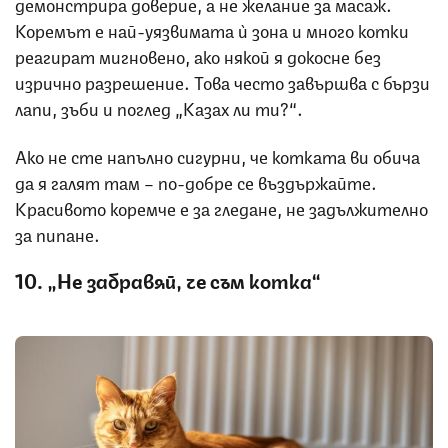
демонстрира доверие, а не желание за масаж.
Коремът е най-уязвимата ѝ зона и много котки
реагират мигновено, ако някой я докосне без
изрично разрешение. Това често завършва с бързи
лапи, зъби и поглед „Казах ли ти?“.
Ако не сте напълно сигурни, че котката ви обича
да я галят там – по-добре се въздържайте.
Красивото коремче е за гледане, не задължително
за пипане.
10. „Не забравяй, че съм котка“