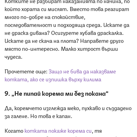
Котките не разбират наказанията по начина, по
който хората си мислят. Вместо това реагират
много по-добре на спокойствие,
последователност и подходяща среда. Искате да
не драска дивана? Осигурете хубава драскалка.
Искате да не скача на плота? Направете друго
място по-интересно. Малко хитрост върши
чудеса.
Прочетете още:
Защо не бива да наказваме
котката, ако се изпишка върху килима
9. „Не пипай корема ми без покана“
Да, коремчето изглежда меко, пухкаво и създадено
за галене. Но това е капан.
Когато
котката покаже корема си
, тя