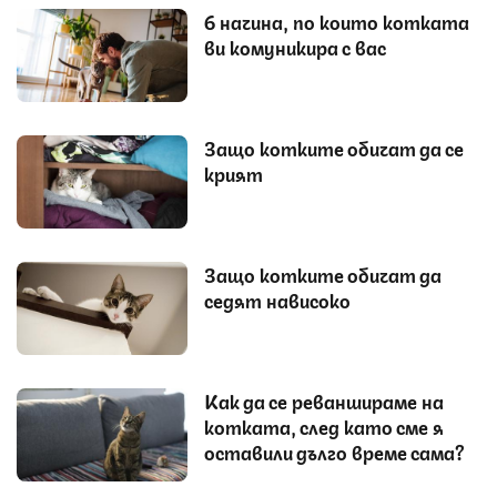
6 начина, по които котката
ви комуникира с вас
Защо котките обичат да се
крият
Защо котките обичат да
седят нависоко
Как да се реваншираме на
котката, след като сме я
оставили дълго време сама?