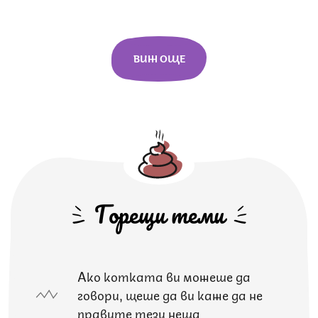
ВИЖ ОЩЕ
Горещи теми
Ако котката ви можеше да
говори, щеше да ви каже да не
правите тези неща