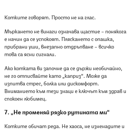
Котките говорят. Просто не на глас.
Мъркането не винаги означава щастие – понякога
е начин да се успокоят. Пляскането с опашка,
прибрани уши, внезапно отдръпване – всичко
това са ясни сигнали.
Ако котката ви започне да се държи необичайно,
не го отписвайте като „каприз“. Може да
изпитва стрес, болка или дискомфорт.
Вниманието към тези знаци е ключът към здрав и
спокоен любимец.
7. „Не променяй рязко рутината ми“
Котките обичат реда. Не хаоса, не изненадите и