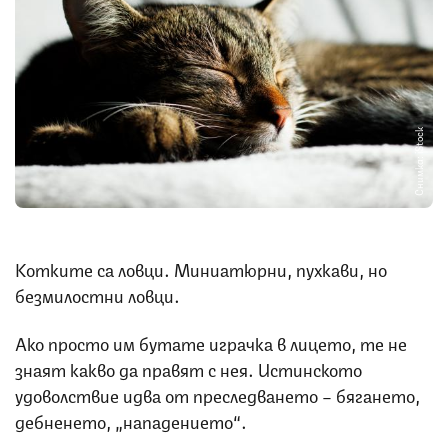
Снимка: iStock
Котките са ловци. Миниатюрни, пухкави, но
безмилостни ловци.
Ако просто им бутате играчка в лицето, те не
знаят какво да правят с нея. Истинското
удоволствие идва от преследването – бягането,
дебненето, „нападението“.