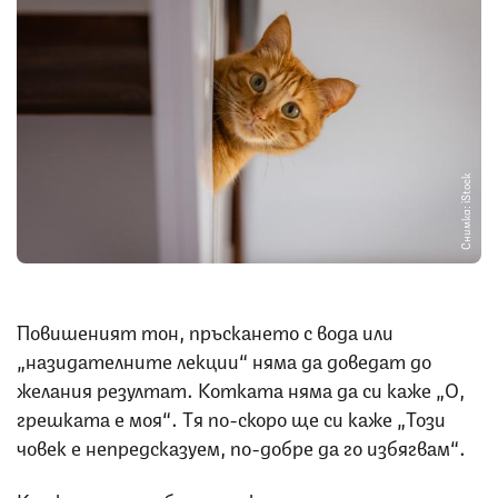
Снимка: iStock
Повишеният тон, пръскането с вода или
„назидателните лекции“ няма да доведат до
желания резултат. Котката няма да си каже „О,
грешката е моя“. Тя по-скоро ще си каже „Този
човек е непредсказуем, по-добре да го избягвам“.