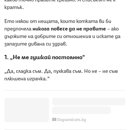
кратък.
Ето някои от нещата, които котката ви би
предпочела
никога повече да не правите
– ако
държите на добрите си отношения и искате да
запазите дивана си здрав.
1. „Не ме гушкай постоянно“
„Да, сладка съм. Да, пухкава съм. Но не – не съм
плюшена играчка.“
Dogsandcats.bg