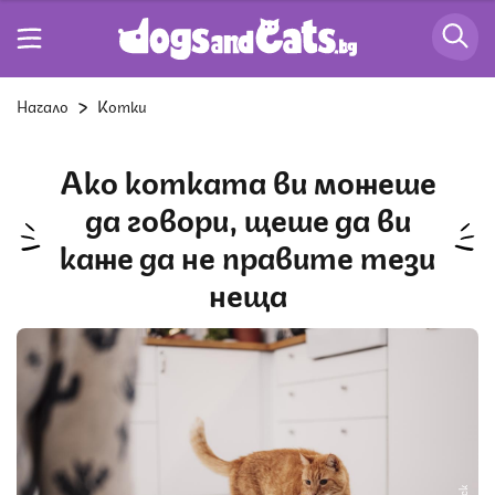
Начало
Котки
Ако котката ви можеше
да говори, щеше да ви
каже да не правите тези
неща