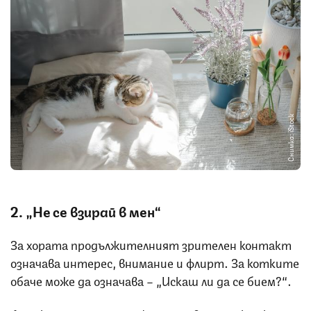
Снимка: iStock
2. „Не се взирай в мен“
За хората продължителният зрителен контакт
означава интерес, внимание и флирт. За котките
обаче може да означава – „Искаш ли да се бием?“.