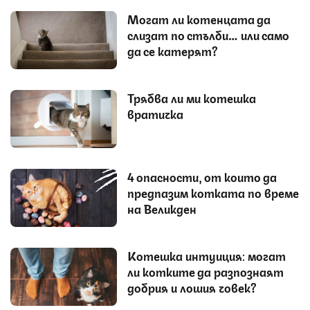
Могат ли котенцата да
слизат по стълби… или само
да се катерят?
Трябва ли ми котешка
вратичка
4 опасности, от които да
предпазим котката по време
на Великден
Котешка интуиция: могат
ли котките да разпознаят
добрия и лошия човек?