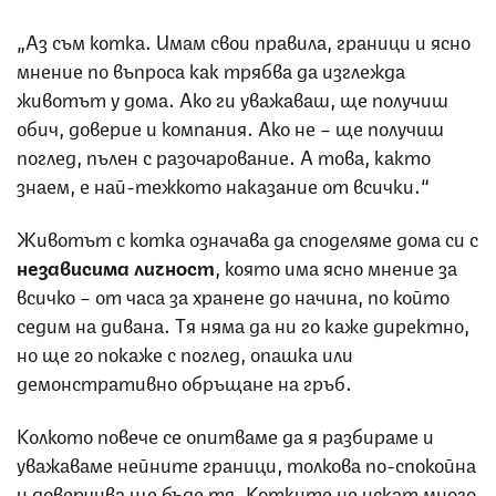
„Аз съм котка. Имам свои правила, граници и ясно
мнение по въпроса как трябва да изглежда
животът у дома. Ако ги уважаваш, ще получиш
обич, доверие и компания. Ако не – ще получиш
поглед, пълен с разочарование. А това, както
знаем, е най-тежкото наказание от всички.“
Животът с котка означава да споделяме дома си с
независима личност
, която има ясно мнение за
всичко – от часа за хранене до начина, по който
седим на дивана. Тя няма да ни го каже директно,
но ще го покаже с поглед, опашка или
демонстративно обръщане на гръб.
Колкото повече се опитваме да я разбираме и
уважаваме нейните граници, толкова по-спокойна
и доверчива ще бъде тя. Котките не искат много