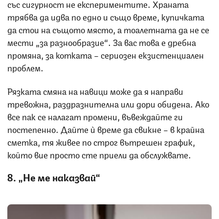
със сигурност не експериментите. Храната
трябва да идва по едно и също време, купичката
да стои на същото място, а тоалетната да не се
мести „за разнообразие“. За вас това е дребна
промяна, за котката – сериозен екзистенциален
проблем.
Рязката смяна на навици може да я направи
тревожна, раздразнителна или дори обидена. Ако
все пак се налагат промени, въвеждайте ги
постепенно. Дайте ѝ време да свикне – в крайна
сметка, тя живее по строг вътрешен график,
който вие просто сте приели да обслужвате.
8. „Не ме наказвай“