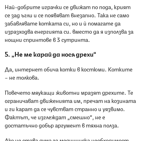
Най-добрите играчки се движат по пода, крият
се зад ъгли и се появяват внезапно. Така не само
забавлявате котката си, но и ѝ помагате да
изразходва енергията си… вместо да я използва за
нощни спринтове в 3 сутринта.
5. „Не ме карай да нося дрехи“
Да, интернет обича котки в костюми. Котките
– не толкова.
Повечето мяукащи животни мразят дрехите. Те
ограничават движенията им, пречат на козината
и ги карат да се чувстват странно и уязвимо.
Фактът, че изглеждат „смешно“, не е
достатъчно добър аргумент в тяхна полза.
Ако не става дума за медицинска необходимост