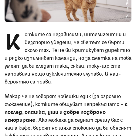
Снимка: iStock
К
отките са независими, интелигентни и
безспорно убедени, че светът се върти
около тях. Те не ви критикуват директно
и рядко изпълняват команди, но за сметка на това
умеят да ви гледат така, сякаш току-що сте
направили нещо изключително глупаво. И най-
вероятно са прави.
Макар че не говорят човешки език (за огромно
съжаление), котките общуват непрекъснато –
с
поглед, опашка, уши и добре подбрано
игнориране
. Ако можеха да седнат срещу вас с
чаша кафе, вероятно щяха спокойно да ви обяснят
какво точно правите грешно. А списъкът не е