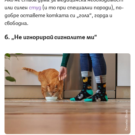
или силен
студ
(и то при специални породи), по-
добре оставете котката си „гола“, горда и
свободна.
6. „Не игнорирай сигналите ми“
Снимка: iStock