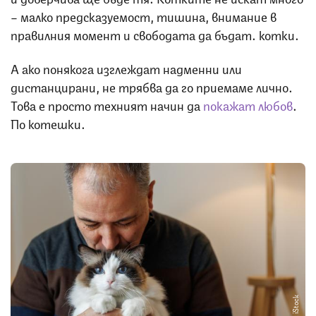
– малко предсказуемост, тишина, внимание в
правилния момент и свободата да бъдат… котки.
А ако понякога изглеждат надменни или
дистанцирани, не трябва да го приемаме лично.
Това е просто техният начин да
покажат любов
.
По котешки.