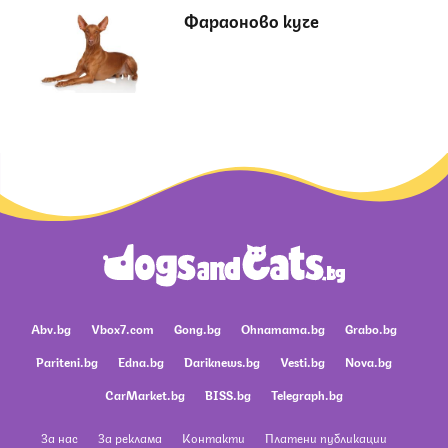
Фараоново куче
Abv.bg
Vbox7.com
Gong.bg
Ohnamama.bg
Grabo.bg
Pariteni.bg
Edna.bg
Dariknews.bg
Vesti.bg
Nova.bg
CarMarket.bg
BISS.bg
Telegraph.bg
За нас
За реклама
Контакти
Платени публикации