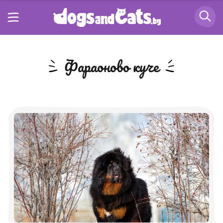
Фараоново куче