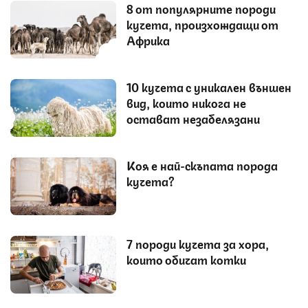
8 от популярните породи
кучета, произхождащи от
Африка
10 кучета с уникален външен
вид, които никога не
остават незабелязани
Коя е най-скъпата порода
кучета?
7 породи кучета за хора,
които обичат котки