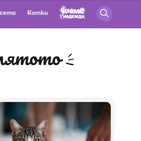
чета
Котки
 лятото