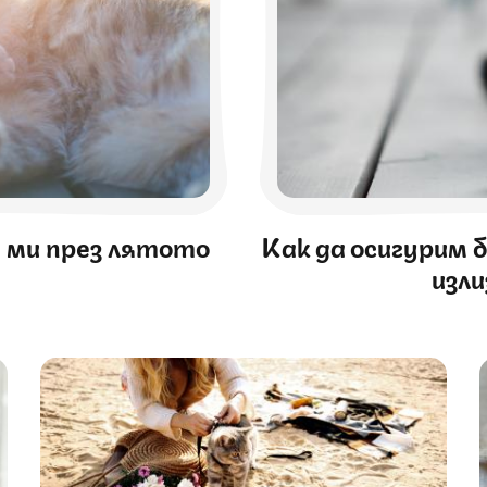
а ми през лятото
Как да осигурим
изл