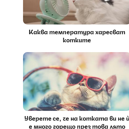
Каква температура харесват
котките
Уверете се, че на котката ви не 
е много горещо през това лято