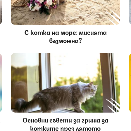
С котка на море: мисията
възможна?
ѝ
Основни съвети за грижа за
котките през лятото