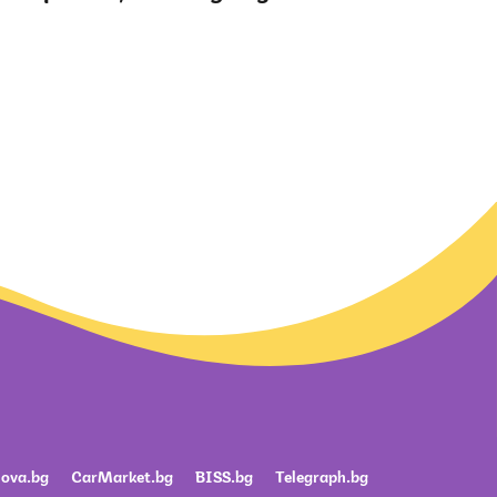
ova.bg
CarMarket.bg
BISS.bg
Telegraph.bg