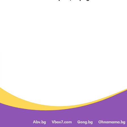
Abv.bg
Vbox7.com
Gong.bg
Ohnamama.bg