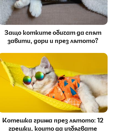
Защо котките обичат да спят
завити, дори и през лятото?
Котешка грижа през лятото: 12
грешки, които да избягвате