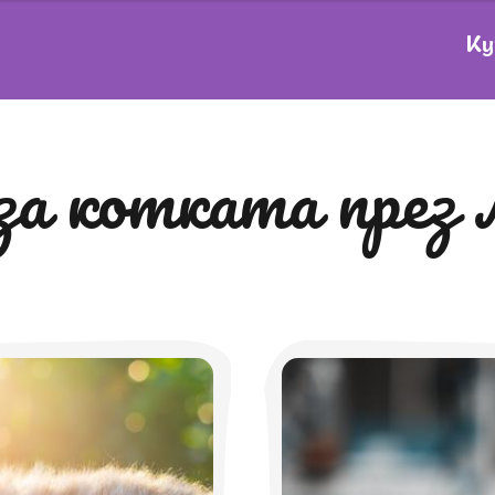
Ку
 за котката през