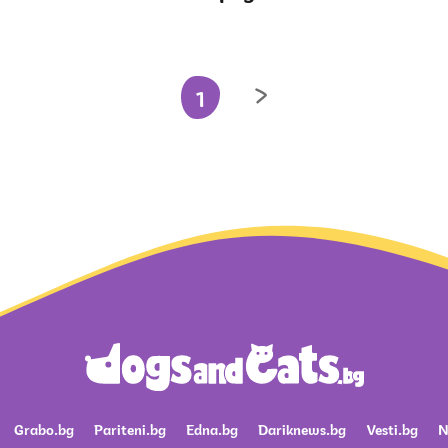
1
Grabo.bg
Pariteni.bg
Edna.bg
Dariknews.bg
Vesti.bg
N