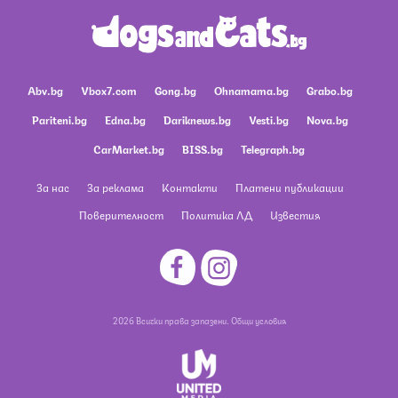
Abv.bg
Vbox7.com
Gong.bg
Ohnamama.bg
Grabo.bg
Pariteni.bg
Edna.bg
Dariknews.bg
Vesti.bg
Nova.bg
CarMarket.bg
BISS.bg
Telegraph.bg
За нас
За реклама
Контакти
Платени публикации
Поверителност
Политика ЛД
Известия
2026 Всички права запазени.
Общи условия