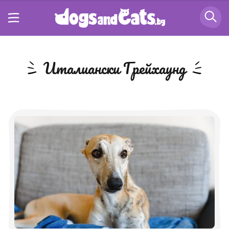
Италиански Грейхаунд