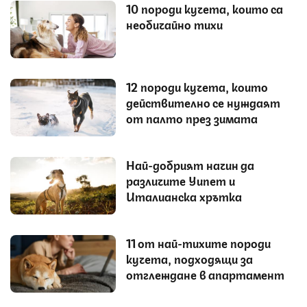
10 породи кучета, които са
необичайно тихи
12 породи кучета, които
действително се нуждаят
от палто през зимата
Най-добрият начин да
различите Уипет и
Италианска хрътка
11 от най-тихите породи
кучета, подходящи за
отглеждане в апартамент