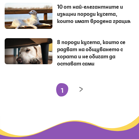
10 от най-елегантните и
изящни породи кучета,
които имат вродена грация
8 породи кучета, които се
радват на общуването с
хората и не обичат да
остават сами
1