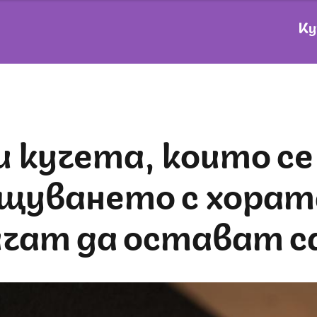
Ку
бщуването с хората
ичат да остават с