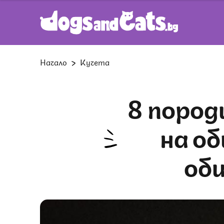
Начало
Кучета
8 породи кучета, които се радват
на о
об