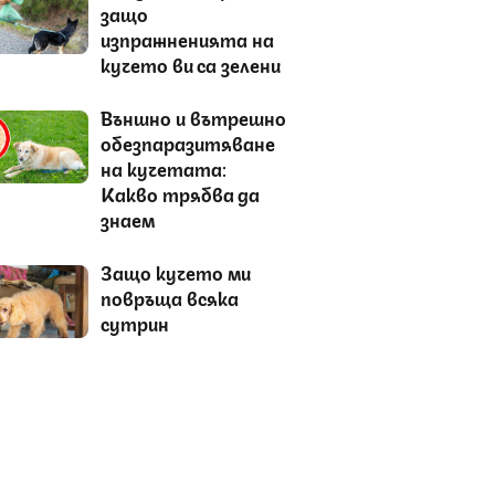
защо
изпражненията на
кучето ви са зелени
Външно и вътрешно
обезпаразитяване
на кучетата:
Какво трябва да
знаем
Защо кучето ми
повръща всяка
сутрин