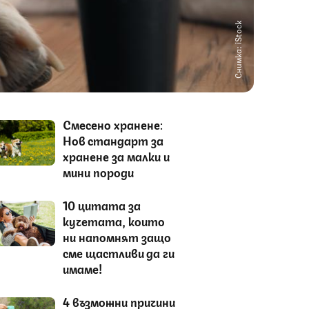
Снимка: iStock
Смесено хранене:
Нов стандарт за
хранене за малки и
мини породи
10 цитата за
кучетата, които
ни напомнят защо
сме щастливи да ги
имаме!
4 възможни причини