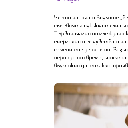
Често наричат Визлите „ве
със своята изключителна ло
Първоначално отглеждани к
енергични и се чувстват на
семейните дейности. Визли
периоди от време, липсата 
възможно да отключи прояв