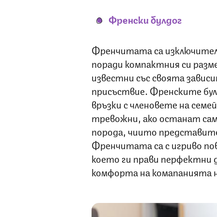
Френски булдог
Френчитата са изключител
поради компактния си разме
известни със своята завис
присъствие. Френските булд
връзки с членовете на сем
тревожни, ако останат сами
порода, чиито представит
Френчитата са с игриво по
което ги прави перфектни 
комфорта на комапанията 