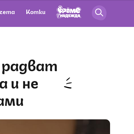
чета
Котки
 и не
ами