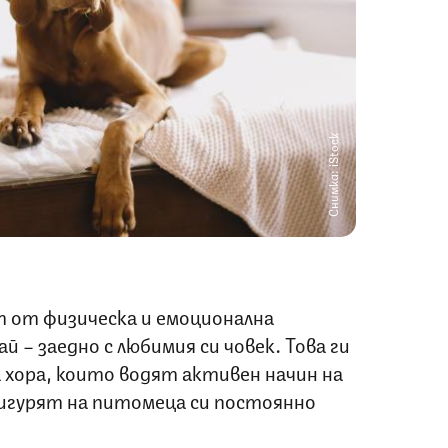
Снимка: iStock
т от физическа и емоционална
й – заедно с любимия си човек. Това ги
 хора, които водят активен начин на
игурят на питомеца си постоянно