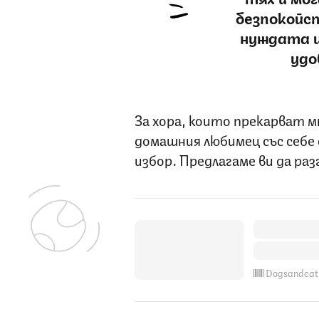
безпокойст
нуждата и
удо
За хора, които прекарват м
домашния любимец със себе 
избор. Предлагаме ви да раз
Dogsandcat