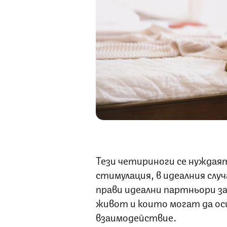
Тези четириноги се нуждая
стимулация, в идеалния случа
прави идеални партньори за
живот и които могат да ос
взаимодействие.