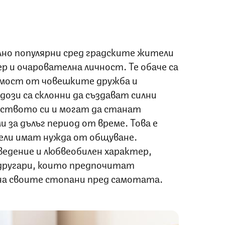
но популярни сред градските жители
р и очарователна личност. Те обаче са
имост от човешките дружба и
ози са склонни да създават силни
ейството си и могат да станат
 за дълъг период от време. Това е
ели имат нужда от общуване.
ведение и любвеобилен характер,
другари, които предпочитат
на своите стопани пред самотата.