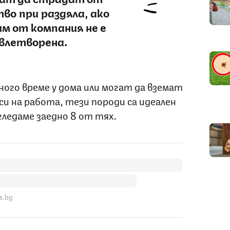
во при раздяла, ако
м от компания не е
влетворена.
ного време у дома или могат да вземат
си на работа, тези породи са идеален
гледаме заедно 8 от тях.
s.bg