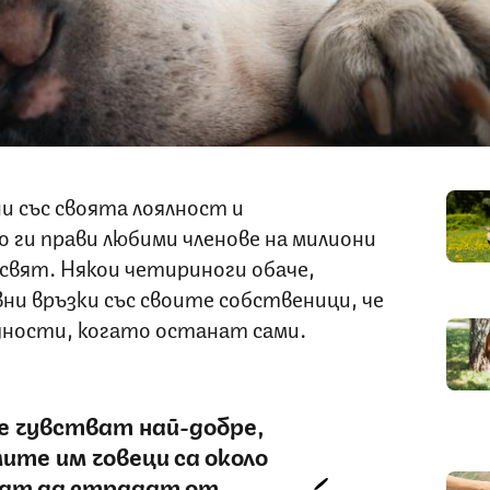
и със своята лоялност и
 ги прави любими членове на милиони
 свят. Някои четириноги обаче,
ни връзки със своите собственици, че
ности, когато останат сами.
се чувстват най-добре,
ите им човеци са около
гат да страдат от