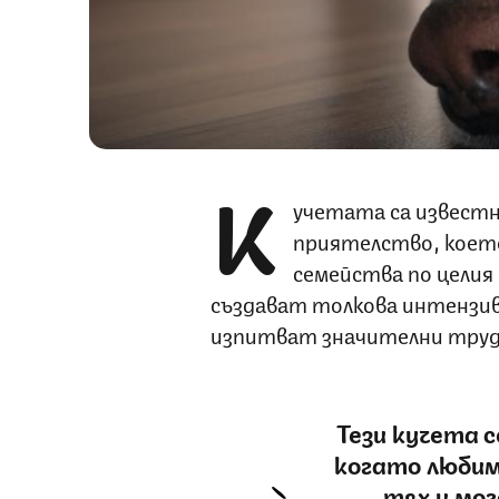
К
учетата са известн
приятелство, което
семейства по целия
създават толкова интензив
изпитват значителни труд
Тези кучета 
когато любим
тях и мо