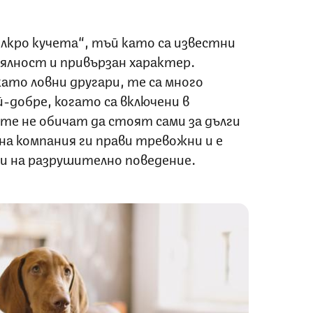
лкро кучета“, тъй като са известни
ялност и привързан характер.
ато ловни другари, те са много
й-добре, когато са включени в
те не обичат да стоят сами за дълги
на компания ги прави тревожни и е
и на разрушително поведение.