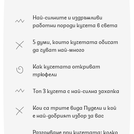
Най-силните и издръжливи
работни породи кучета в света
5 думи, които кучетата обичат
да чуват най-много
Как кучетата откриват
трюфели
Топ 3 кучета с най-силна захапка
Кои са трите вида Пудели и кой
е най-добрият избор за вас
Разгонване при кучетата: колко