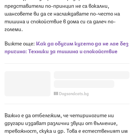
представители по-принцип не са вокални,
шансовете ви да се наслаждавате по-често на
тишина и спокойствие в дома си са далеч по-
големи.
Вижте още:
Как да обучим кучето да не лае без
причина: Техники за тишина и спокойствие
Dogsandcats.bg
Важно е да отбележим, че четириногите ни
другари издават различни звуци от вълнение,
тревожност, скука и др. Това е естественият им