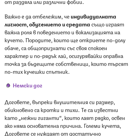
от раздяла или различни фобии.
Важно е да отбележим, че
индивидуалната
личност, обучението и средата
също играят
важна роля в поведението и вокализацията на
кучето. Породите, които ще откриете по-долу
обаче, са общопризнати със своя спокоен
характер и по-рядък лай, осигурявайки оправна
точка за бъдещите собственици, които търсят
по-тих кучешки спътник.
Немски дог
Договете, въпреки внушителния си размер,
обикновено са кротки и тихи. Те са известни
като „нежни гиганти“, които лаят рядко, освен
ако няма основателна причина. Големи кучета,
Договете се нуждаят от достатъчно