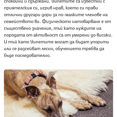
спокойни и сдържани. Уипетите са известни с
приятелския си, игрив нрав, което ги прави
отлични другари дори за по-малките членове на
семейството ви. Физическото натоварване е от
съществено значение, тъй като нуждите на
породата от активност са от умерени до високи.
И тъй като Уипетите могат да бъдат упорити
или се разсейват лесно, обучението трябва да
бъде последователно.