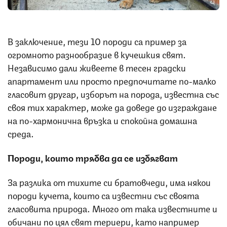
В заключение, тези 10 породи са пример за
огромното разнообразие в кучешкия свят.
Независимо дали живеете в тесен градски
апартамент или просто предпочитате по-малко
гласовит другар, изборът на порода, известна със
своя тих характер, може да доведе до изграждане
на по-хармонична връзка и спокойна домашна
среда.
Породи, които трябва да се избягват
За разлика от тихите си братовчеди, има някои
породи кучета, които са известни със своята
гласовита природа. Много от така известните и
обичани по цял свят териери, като например