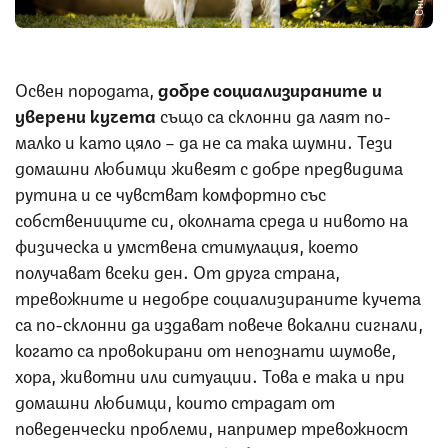
Освен породата,
добре социализираните и
уверени кучета
също са склонни да лаят по-
малко и като цяло – да не са така шумни. Тези
домашни любимци живеят с добре предвидима
рутина и се чувстват комфортно със
собствениците си, околната среда и нивото на
физическа и умствена стимулация, което
получават всеки ден. От друга страна,
тревожните и недобре социализираните кучета
са по-склонни да издават повече вокални сигнали,
когато са провокирани от непознати шумове,
хора, животни или ситуации. Това е така и при
домашни любимци, които страдат от
поведенчески проблеми, например тревожност