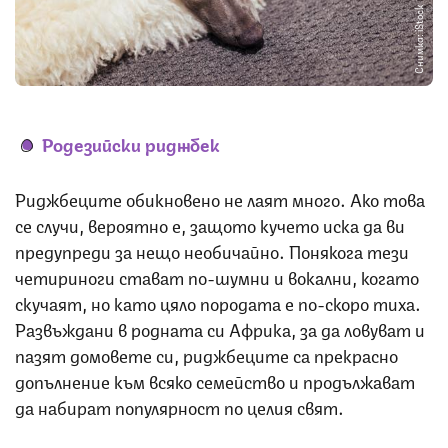
Снимка: iStock
Родезийски риджбек
Риджбеците обикновено не лаят много. Ако това
се случи, вероятно е, защото кучето иска да ви
предупреди за нещо необичайно. Понякога тези
четириноги стават по-шумни и вокални, когато
скучаят, но като цяло породата е по-скоро тиха.
Развъждани в родната си Африка, за да ловуват и
пазят домовете си, риджбеците са прекрасно
допълнение към всяко семейство и продължават
да набират популярност по целия свят.