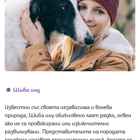
Снимка: iStock
Шиба ину
Известни със своята независима и волева
природа, Шиба ину обикновено лаят рядко, освен
ако не са провокирани или изключително
развълнувани. Представителите на породата
понякога издават пронизителен писък, когато са