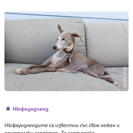
Снимка: iStock
Нюфаундленд
Нюфаундлендите са известни със своя нежен и
приятелски характер. Те лаят рядко,