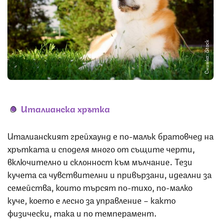
Снимка: iStock
Италианска хрътка
Италианският грейхаунд е по-малък братовчед на
хрътката и споделя много от същите черти,
включително и склонност към мълчание. Тези
кучета са чувствителни и привързани, идеални за
семейства, които търсят по-тихо, по-малко
куче, което е лесно за управление – както
физически, така и по темперамент.