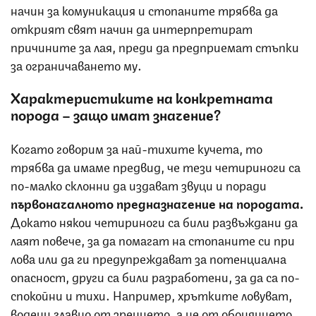
начин за комуникация и стопаните трябва да
открият свят начин да интерпретират
причините за лая, преди да предприемат стъпки
за ограничаването му.
Характеристиките на конкретната
порода – защо имат значение?
Когато говорим за най-тихите кучета, то
трябва да имаме предвид, че тези четириноги са
по-малко склонни да издават звуци и поради
първоначалното предназначение на породата.
Докато някои четириноги са били развъждани да
лаят повече, за да помагат на стопаните си при
лова или да ги предупреждават за потенциална
опасност, други са били разработени, за да са по-
спокойни и тихи. Например, хрътките ловуват,
водени главно от зрението, а не от обонянието