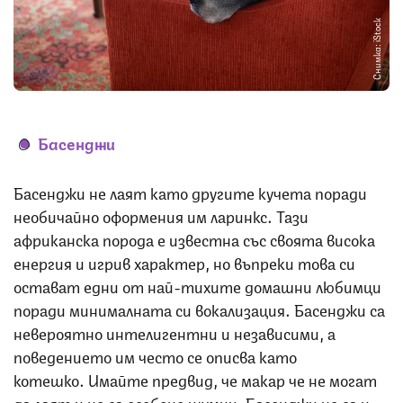
Снимка: iStock
Басенджи
Басенджи не лаят като другите кучета поради
необичайно оформения им ларинкс. Тази
африканска порода е известна със своята висока
енергия и игрив характер, но въпреки това си
остават едни от най-тихите домашни любимци
поради минималната си вокализация. Басенджи са
невероятно интелигентни и независими, а
поведението им често се описва като
котешко. Имайте предвид, че макар че не могат
да лаят и не са особено шумни, Басенджи не са и