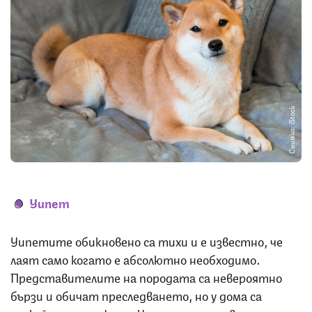
Снимка: iStock
Уипет
Уипетите обикновено са тихи и е известно, че
лаят само когато е абсолютно необходимо.
Представителите на породата са невероятно
бързи и обичат преследването, но у дома са