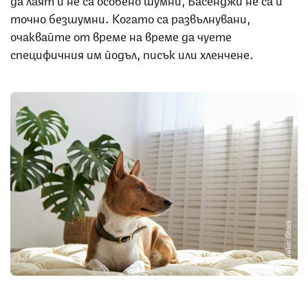
точно безшумни. Когато са развълнувани,
очаквайте от време на време да чуете
специфичния им йодъл, писък или хленчене.
Снимка: iStock