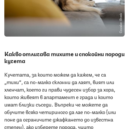
Снимка: iStock
Какво отличава тихите и спокойни породи
кучета
Кучетата, за които можем да кажем, че са
„тихи“, са по-малко склонни да лаят, вият или
хленчат, което ги прави чудесен избор за хора,
които живеят в апартамент е града и които
имат близки съседи. Въпреки че можете да
обучите всяко четириного да лае по-малко (или
поне да ограничите джафкането до известна
степен), ако изберете порода, чиито