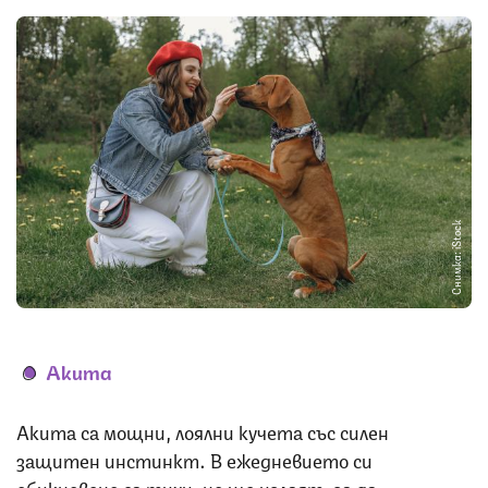
Снимка: iStock
Акита
Акита са мощни, лоялни кучета със силен
защитен инстинкт. В ежедневието си
обикновено са тихи, но ще излаят, за да