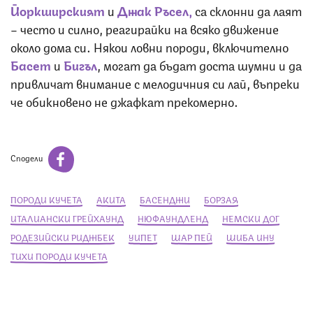
Йоркширският
и
Джак Ръсел,
са склонни да лаят
– често и силно, реагирайки на всяко движение
около дома си. Някои ловни породи, включително
Басет
и
Бигъл
, могат да бъдат доста шумни и да
привличат внимание с мелодичния си лай, въпреки
че обикновено не джафкат прекомерно.
Сподели
ПОРОДИ КУЧЕТА
АКИТА
БАСЕНДЖИ
БОРЗАЯ
ИТАЛИАНСКИ ГРЕЙХАУНД
НЮФАУНДЛЕНД
НЕМСКИ ДОГ
РОДЕЗИЙСКИ РИДЖБЕК
УИПЕТ
ШАР ПЕЙ
ШИБА ИНУ
ТИХИ ПОРОДИ КУЧЕТА