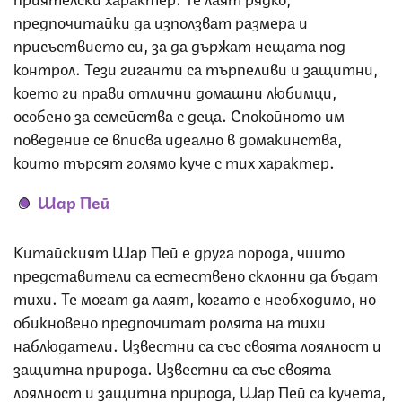
предпочитайки да използват размера и
присъствието си, за да държат нещата под
контрол. Тези гиганти са търпеливи и защитни,
което ги прави отлични домашни любимци,
особено за семейства с деца. Спокойното им
поведение се вписва идеално в домакинства,
които търсят голямо куче с тих характер.
Шар Пей
Китайският Шар Пей е друга порода, чиито
представители са естествено склонни да бъдат
тихи. Те могат да лаят, когато е необходимо, но
обикновено предпочитат ролята на тихи
наблюдатели. Известни са със своята лоялност и
защитна природа. Известни са със своята
лоялност и защитна природа, Шар Пей са кучета,