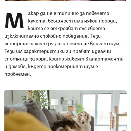
М
акар да не е типично за повечето
кучета, всъщност има някои породи,
които се открояват със своето
изключително спокойно поведение. Тези
четириноги лаят рядко и почти не вдигат шум.
Тези им характеристики ги правят идеални
спътници за хора, които живеят в апартаменти
и домове, където прекомерният шум е
проблемен.