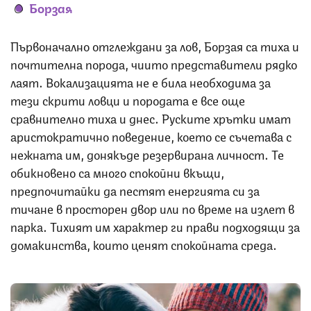
Борзая
Първоначално отглеждани за лов, Борзая са тиха и
почтителна порода, чиито представители рядко
лаят. Вокализацията не е била необходима за
тези скрити ловци и породата е все още
сравнително тиха и днес. Руските хрътки имат
аристократично поведение, което се съчетава с
нежната им, донякъде резервирана личност. Те
обикновено са много спокойни вкъщи,
предпочитайки да пестят енергията си за
тичане в просторен двор или по време на излет в
парка. Тихият им характер ги прави подходящи за
домакинства, които ценят спокойната среда.