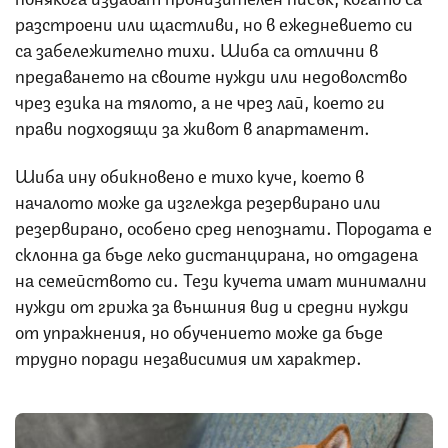
разстроени или щастливи, но в ежедневието си
са забележително тихи. Шиба са отлични в
предаването на своите нужди или недоволство
чрез езика на тялото, а не чрез лай, което ги
прави подходящи за живот в апартамент.
Шиба ину обикновено е тихо куче, което в
началото може да изглежда резервирано или
резервирано, особено сред непознати. Породата е
склонна да бъде леко дистанцирана, но отдадена
на семейството си. Тези кучета имат минимални
нужди от грижа за външния вид и средни нужди
от упражнения, но обучението може да бъде
трудно поради независимия им характер.