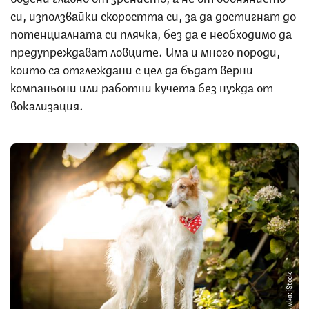
си, използвайки скоростта си, за да достигнат до
потенциалната си плячка, без да е необходимо да
предупреждават ловците. Има и много породи,
които са отглеждани с цел да бъдат верни
компаньони или работни кучета без нужда от
вокализация.
Снимка: iStock