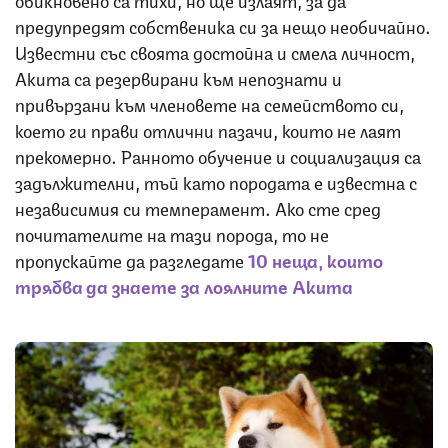
предупредят собственика си за нещо необичайно.
Известни със своята достойна и смела личност,
Акита са резервирани към непознати и
привързани към членовете на семейството си,
което ги прави отлични пазачи, които не лаят
прекомерно. Ранното обучение и социализация са
задължителни, тъй като породата е известна с
независимия си темперамент. Ако сте сред
почитателите на тази порода, то не
пропускайте да разгледате
10 неща, които
трябва да знаете за лоялните Акита