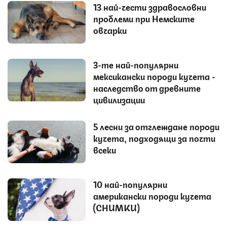
13 най-чести здравословни
проблеми при Немските
овчарки
3-те най-популярни
мексикански породи кучета -
наследство от древните
цивилизации
5 лесни за отглеждане породи
кучета, подходящи за почти
всеки
10 най-популярни
американски породи кучета
(СНИМКИ)