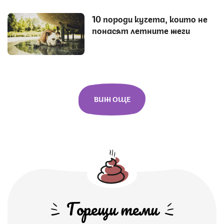
10 породи кучета, които не
понасят летните жеги
ВИЖ ОЩЕ
Горещи теми