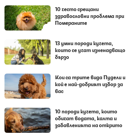
10 често срещани
здравословни проблема при
Помераните
13 умни породи кучета,
които се учат изненадващо
бързо
Кои са трите вида Пудели и
кой е най-добрият избор за
вас
10 породи кучета, които
обичат водата, калта и
забавленията на открито