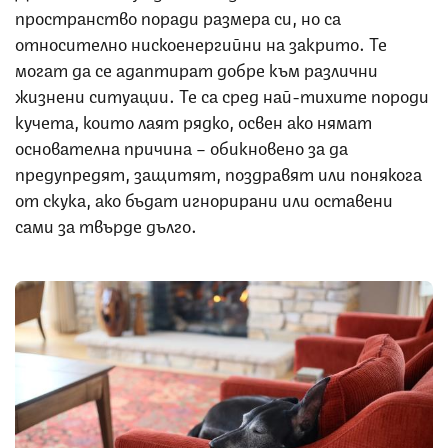
пространство поради размера си, но са
относително нискоенергийни на закрито. Те
могат да се адаптират добре към различни
жизнени ситуации. Те са сред най-тихите породи
кучета, които лаят рядко, освен ако нямат
основателна причина – обикновено за да
предупредят, защитят, поздравят или понякога
от скука, ако бъдат игнорирани или оставени
сами за твърде дълго.