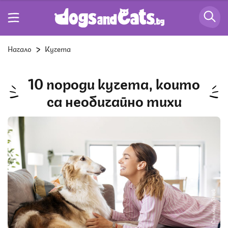
Начало
Кучета
10 породи кучета, които
са необичайно тихи
Снимка: iStock