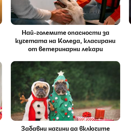
Най-големите опасности за
кучетата на Коледа, класирани
от ветеринарни лекари
Забавни начини да включите