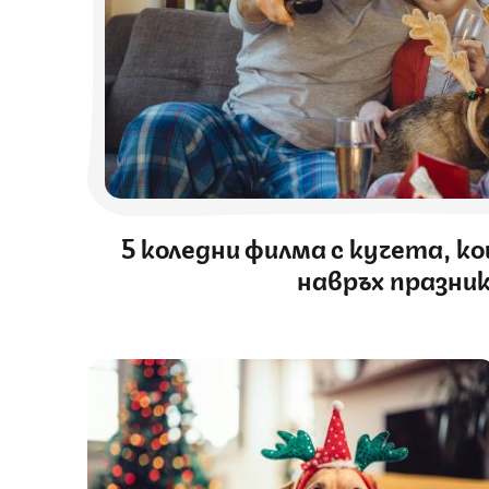
5 коледни филма с кучета, к
навръх празни