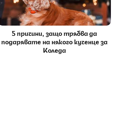
5 причини, защо трябва да
подарявате на някого кученце за
Коледа