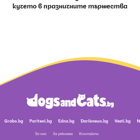
кучето в празничните тържества
Grabo.bg
Pariteni.bg
Edna.bg
Dariknews.bg
Vesti.bg
N
За нас
За реклама
Контакти