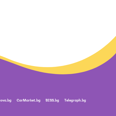
ova.bg
CarMarket.bg
BISS.bg
Telegraph.bg