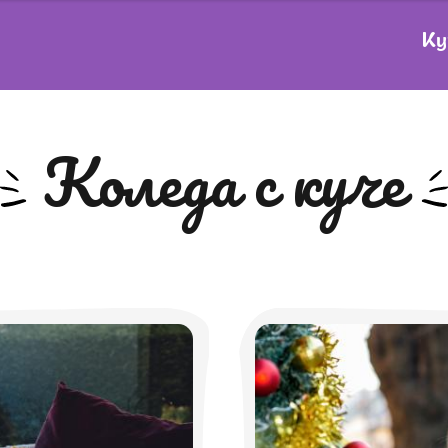
Ку
Коледа с куче