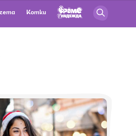
чета
Котки