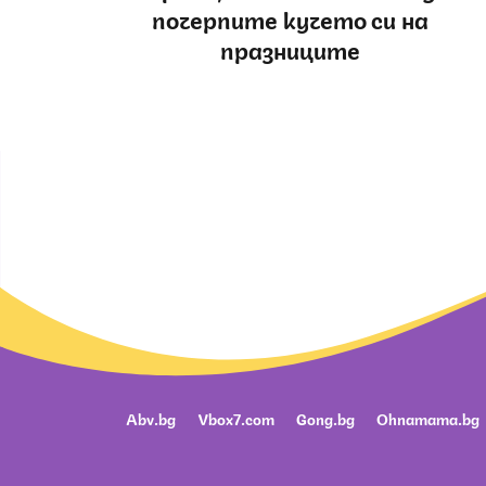
почерпите кучето си на
празниците
Abv.bg
Vbox7.com
Gong.bg
Ohnamama.bg