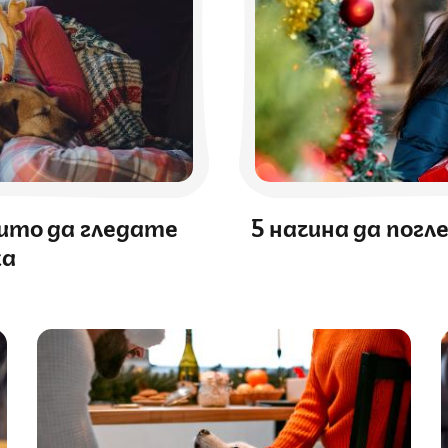
оито да гледате
5 начина да погл
ка