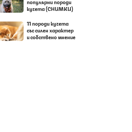
популярни породи
кучета (СНИМКИ)
11 породи кучета
със силен характер
и собствено мнение