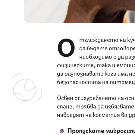
О
тглеждането на куч
да бъдете отговоре
необходимо е да ра
физическите, така и емоци
да разпознавате кога има н
безопасността на питомец
Освен осигуряването на осн
спане, трябва да избягвате
навредят на косматия ви др
Пропускате микрочип