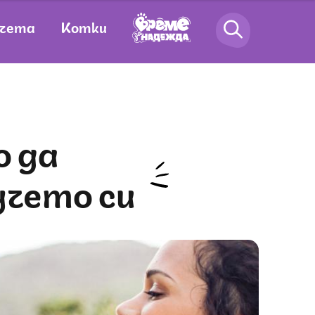
чета
Котки
учето си