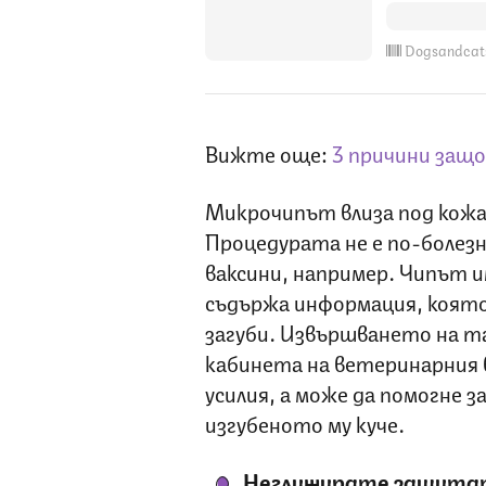
Dogsandcat
Вижте още:
3 причини защо
Микрочипът влиза под кожа
Процедурата не е по-болез
ваксини, например. Чипът 
съдържа информация, която 
загуби. Извършването на т
кабинета на ветеринарния в
усилия, а може да помогне 
изгубеното му куче.
Неглижирате защитата