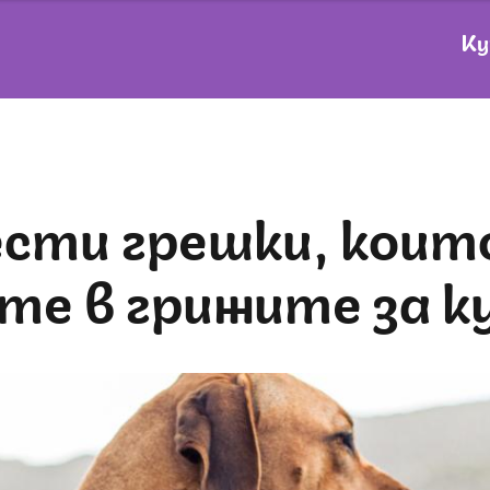
Ку
те в грижите за к