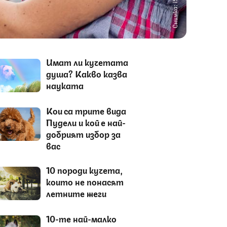
Снимка: iStock
Имат ли кучетата
душа? Какво казва
науката
Кои са трите вида
Пудели и кой е най-
добрият избор за
вас
10 породи кучета,
които не понасят
летните жеги
10-те най-малко