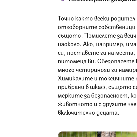
Точно както всеки родител 
отговорните собственици н
същото. Помислете за всич
наоколо. Ако, например, и
си, поставете ги на места,
питомеца ви. Обезопасете
много четириноги ги намира
Химикалите и токсичните п
прибрани в шкаф, същото с
мерките за безопасност, 
животното и с другите чле
включително децата.