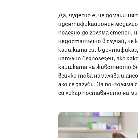
Да, чудесно е, че домашния
идентификационен медальон
полезно до голяма степен, н
недостатъчно в случай, че к
каишката си. Идентификац
напълно безполезен, ако зако
каишката на животното бъде
всичко това намалява шансо
ако се загуби. За по-голяма
си лекар поставянето на ми