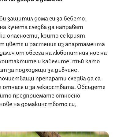
би защитил дома си за бебето,
а кучета следва да направят
ки опасности, които се крият
мат цветя и растения из апартамента
 далеч от обсега на любопитния нос на
 контактите и кабелите, тъй като
т за подходящи за дъвчене.
очистващи препарати следва да са
е отнася и за лекарствата. Обсъдете
които предприемате относно
нове на домакинството си,