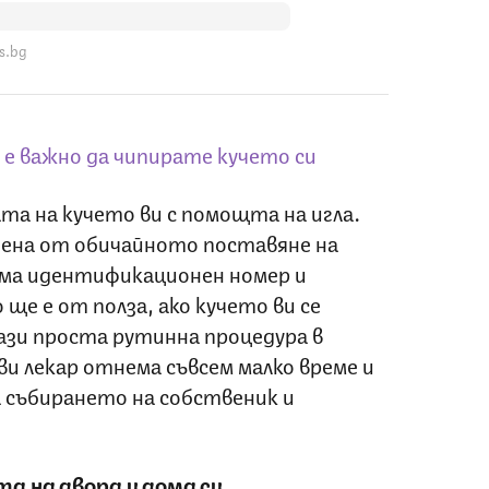
s.bg
 е важно да чипирате кучето си
та на кучето ви с помощта на игла.
нена от обичайното поставяне на
има идентификационен номер и
ще е от полза, ако кучето ви се
ази проста рутинна процедура в
и лекар отнема съвсем малко време и
за събирането на собственик и
 на двора и дома си