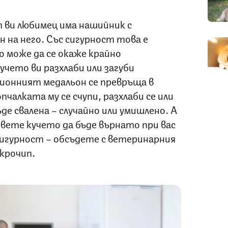
т ви любимец има нашийник с
 на него. Със сигурност това е
о може да се окаже крайно
учето ви разхлаби или загуби
ионният медальон се превръща в
пчалката му се счупи, разхлаби се или
 свалена – случайно или умишлено. А
вете кучето да бъде върнато при вас
 сигурност – обсъдете с ветеринарния
крочип.