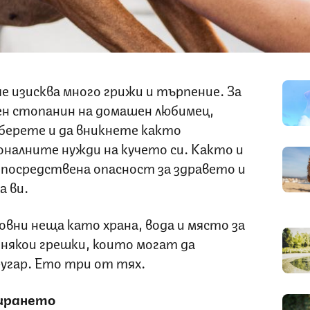
е изисква много грижи и търпение. За
н стопанин на домашен любимец,
зберете и да вникнете както
оналните нужди на кучето си. Както и
епосредствена опасност за здравето и
а ви.
овни неща като храна, вода и място за
 някои грешки, които могат да
угар. Ето три от тях.
ирането