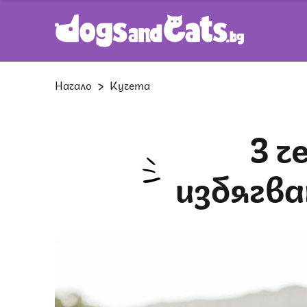
Начало
Кучета
3 чести грешки, които да
избягва