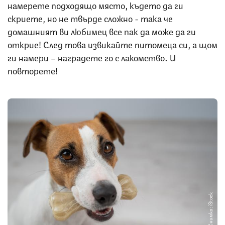
намерете подходящо място, където да ги
скриете, но не твърде сложно - така че
домашният ви любимец все пак да може да ги
открие! След това извикайте питомеца си, а щом
ги намери – наградете го с лакомство. И
повторете!
Снимка: iStock