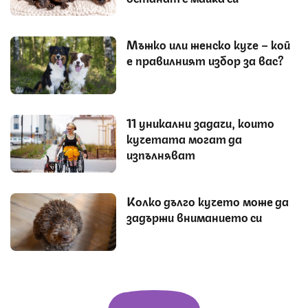
Мъжко или женско куче – кой
е правилният избор за вас?
11 уникални задачи, които
кучетата могат да
изпълняват
Колко дълго кучето може да
задържи вниманието си