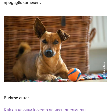
предизвикателен.
Снимка: iStock
Вижте още:
Как да научим кучето да носи предмети