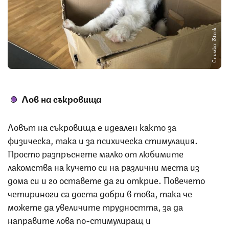
Снимка: iStock
Лов на съкровища
Ловът на съкровища е идеален както за
физическа, така и за психическа стимулация.
Просто разпръснете малко от любимите
лакомства на кучето си на различни места из
дома си и го оставете да ги открие. Повечето
четириноги са доста добри в това, така че
можете да увеличите трудността, за да
направите лова по-стимулиращ и