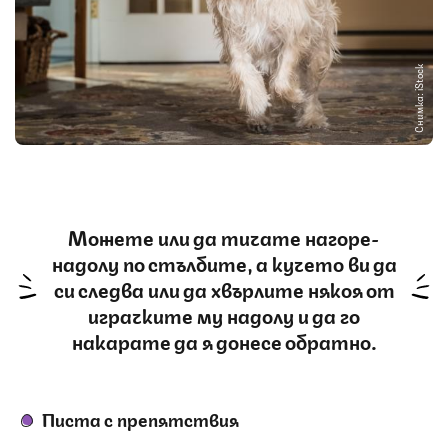
Снимка: iStock
Можете или да тичате нагоре-
надолу по стълбите, а кучето ви да
си следва или да хвърлите някоя от
играчките му надолу и да го
накарате да я донесе обратно.
Писта с препятствия