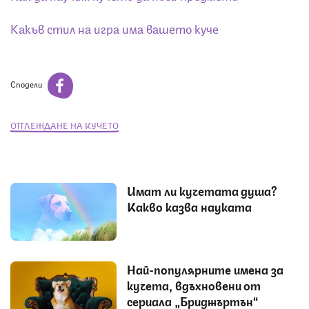
Какъв стил на игра има вашето куче
Сподели
ОТГЛЕЖДАНЕ НА КУЧЕТО
Имат ли кучетата душа?
Какво казва науката
Най-популярните имена за
кучета, вдъхновени от
сериала „Бриджъртън“