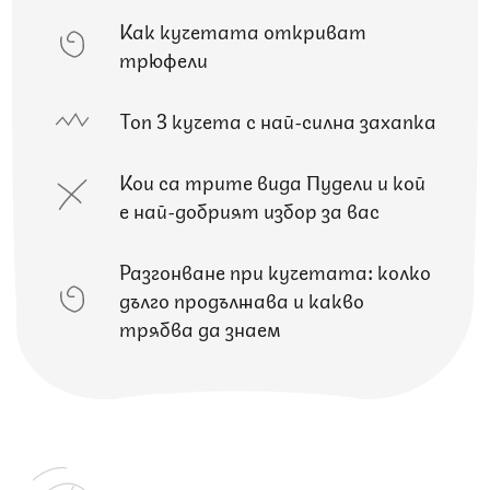
Как кучетата откриват
трюфели
Топ 3 кучета с най-силна захапка
Кои са трите вида Пудели и кой
е най-добрият избор за вас
Разгонване при кучетата: колко
дълго продължава и какво
трябва да знаем