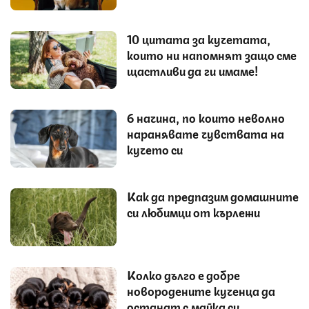
10 цитата за кучетата,
които ни напомнят защо сме
щастливи да ги имаме!
6 начина, по които неволно
наранявате чувствата на
кучето си
Как да предпазим домашните
си любимци от кърлежи
Колко дълго е добре
новородените кученца да
останат с майка си