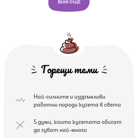
ВИЖ ОЩЕ
Горещи теми
Най-силните и издръжливи
работни породи кучета в света
5 думи, които кучетата обичат
да чуват най-много