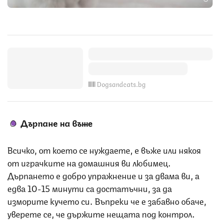
Dogsandcats.bg
Дърпане на въже
Всичко, от което се нуждаете, е въже или някоя
от играчките на домашния ви любимец.
Дърпането е добро упражнение и за двама ви, а
едва 10-15 минути са достатъчни, за да
изморите кучето си. Въпреки че е забавно обаче,
уверете се, че държите нещата под контрол.