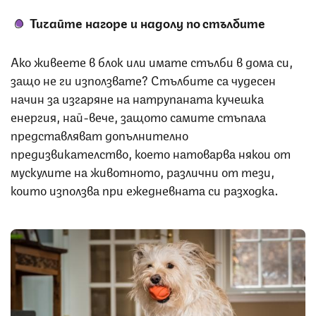
Тичайте нагоре и надолу по стълбите
Ако живеете в блок или имате стълби в дома си,
защо не ги използвате? Стълбите са чудесен
начин за изгаряне на натрупаната кучешка
енергия, най-вече, защото самите стъпала
представляват допълнително
предизвикателство, което натоварва някои от
мускулите на животното, различни от тези,
които използва при ежедневната си разходка.