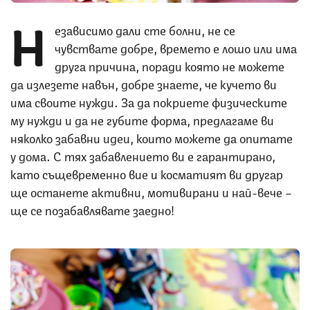
Н
езависимо дали сте болни, не се
чувствате добре, времето е лошо или има
друга причина, поради която не можете
да излезете навън, добре знаете, че кучето ви
има своите нужди. За да покриете физическите
му нужди и да не губите форма, предлагаме ви
няколко забавни идеи, които можете да опитате
у дома. С тях забавлението ви е гарантирано,
като същевременно вие и косматият ви другар
ще останете активни, мотивирани и най-вече –
ще се позабавлявате заедно!