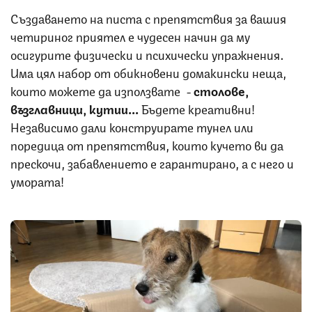
Създаването на писта с препятствия за вашия
четириног приятел е чудесен начин да му
осигурите физически и психически упражнения.
Има цял набор от обикновени домакински неща,
които можете да използвате -
столове,
възглавници, кутии...
Бъдете креативни!
Независимо дали конструирате тунел или
поредица от препятствия, които кучето ви да
прескочи, забавлението е гарантирано, а с него и
умората!