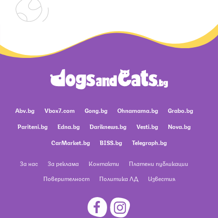
Abv.bg
Vbox7.com
Gong.bg
Ohnamama.bg
Grabo.bg
Pariteni.bg
Edna.bg
Dariknews.bg
Vesti.bg
Nova.bg
CarMarket.bg
BISS.bg
Telegraph.bg
За нас
За реклама
Контакти
Платени публикации
Поверителност
Политика ЛД
Известия