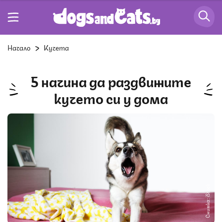
Начало
Кучета
5 начина да раздвижите
кучето си у дома
Снимка: iStock