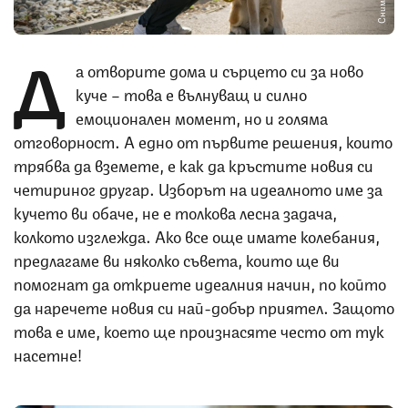
Д
а отворите дома и сърцето си за ново
куче – това е вълнуващ и силно
емоционален момент, но и голяма
отговорност. А едно от първите решения, които
трябва да вземете, е как да кръстите новия си
четириног другар. Изборът на идеалното име за
кучето ви обаче, не е толкова лесна задача,
колкото изглежда. Ако все още имате колебания,
предлагаме ви няколко съвета, които ще ви
помогнат да откриете идеалния начин, по който
да наречете новия си най-добър приятел. Защото
това е име, което ще произнасяте често от тук
насетне!