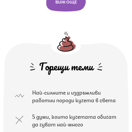
ВИЖ ОЩЕ
Горещи теми
Най-силните и издръжливи
работни породи кучета в света
5 думи, които кучетата обичат
да чуват най-много