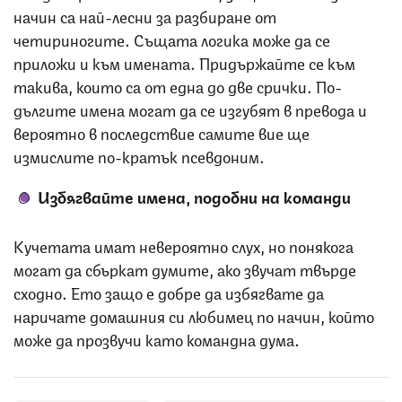
начин са най-лесни за разбиране от
четириногите. Същата логика може да се
приложи и към имената. Придържайте се към
такива, които са от една до две срички. По-
дългите имена могат да се изгубят в превода и
вероятно в последствие самите вие ще
измислите по-кратък псевдоним.
Избягвайте имена, подобни на команди
Кучетата имат невероятно слух, но понякога
могат да сбъркат думите, ако звучат твърде
сходно. Ето защо е добре да избягвате да
наричате домашния си любимец по начин, който
може да прозвучи като командна дума.