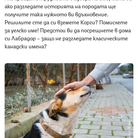
ако разгледате историята на породата ще
получите така нужното ви вдъхновение.
Решилите сте да си вземете Корги? Помислете
за уелско име! Предстои ви да посрещнете в дома
си Лабрадор – защо не разгледате класическите
канадски имена?
Снимка: iStock