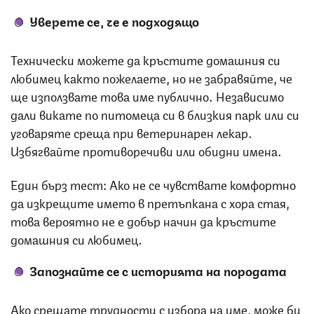
Уверете се, че е подходящо
Технически можете да кръстите домашния си
любимец както пожелаете, но не забравяйте, че
ще използвате това име публично. Независимо
дали викате по питомеца си в близкия парк или си
уговаряте среща при ветеринарен лекар.
Избягвайте противоречиви или обидни имена.
Един бърз тест: Ако не се чувствате комфортно
да изкрещите името в претъпкана с хора стая,
това вероятно не е добър начин да кръстите
домашния си любимец.
Запознайте се с историята на породата
Ако срещате трудности с избора на име, може би