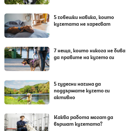
5 човешки навика, които
кучетата не харесват
7 неща, които никога не бива
да правите на кучето си
5 чудесни начина да
поддържате кучето си
активно
Каква работа могат да
вършат кучетата?