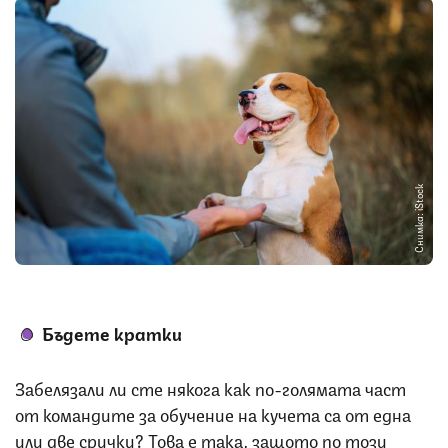
Снимка: iStock
Бъдете кратки
Забелязали ли сте някога как по-голямата част
от командите за обучение на кучета са от една
или две срички? Това е така, защото по този