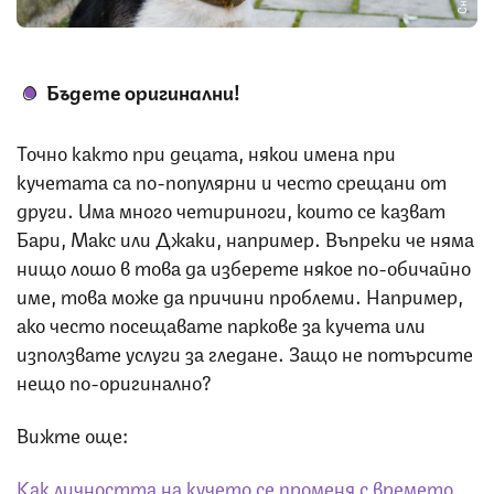
Бъдете оригинални!
Точно както при децата, някои имена при
кучетата са по-популярни и често срещани от
други. Има много четириноги, които се казват
Бари, Макс или Джаки, например. Въпреки че няма
нищо лошо в това да изберете някое по-обичайно
име, това може да причини проблеми. Например,
ако често посещавате паркове за кучета или
използвате услуги за гледане. Защо не потърсите
нещо по-оригинално?
Вижте още:
Как личността на кучето се променя с времето