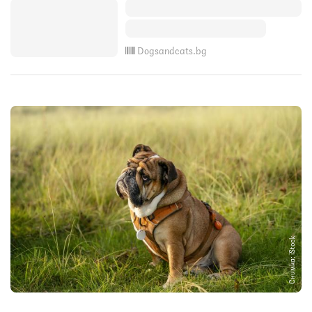
Dogsandcats.bg
Снимка: iStock