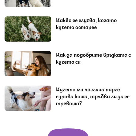
Какво се случва, когато
кучето остарее
Как да подобрите връзката с
кучето си
Кучето ми погълна парче
сурова кожа, трябва ли да се
тревожа?