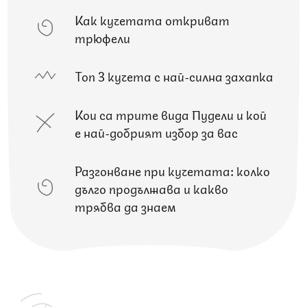
Как кучетата откриват
трюфели
Топ 3 кучета с най-силна захапка
Кои са трите вида Пудели и кой
е най-добрият избор за вас
Разгонване при кучетата: колко
дълго продължава и какво
трябва да знаем