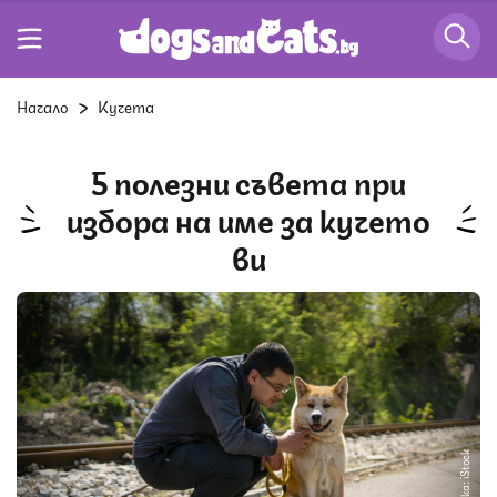
Начало
Кучета
5 полезни съвета при
избора на име за кучето
ви
Снимка: iStock