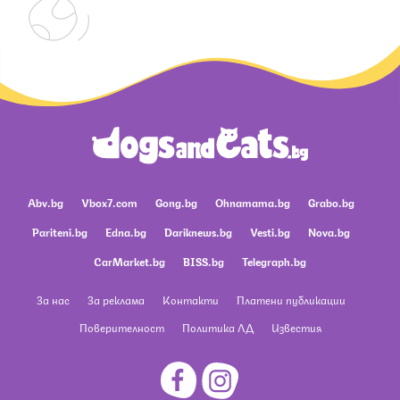
Abv.bg
Vbox7.com
Gong.bg
Ohnamama.bg
Grabo.bg
Pariteni.bg
Edna.bg
Dariknews.bg
Vesti.bg
Nova.bg
CarMarket.bg
BISS.bg
Telegraph.bg
За нас
За реклама
Контакти
Платени публикации
Поверителност
Политика ЛД
Известия