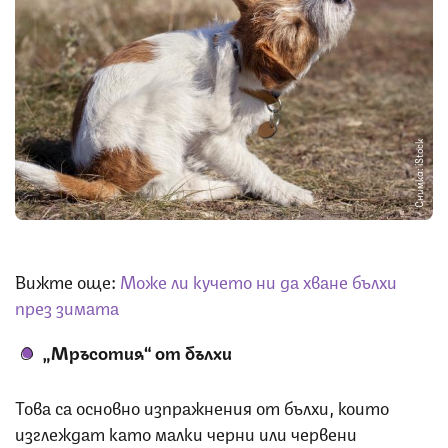
Снимка: iStock
Вижте още:
Може ли кучето ни да хване бълхи
през зимата
„Мръсотия“ от бълхи
Това са основно изпражнения от бълхи, които
изглеждат като малки черни или червени