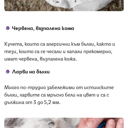
Червена, възпалена кожа
Кучета, които са алергични към бълхи, както и
тези, които са се чесали и хапали прекомерно,
имат червена, възпалена кожа.
Ларви на бълхи
Много по-трудно забележими от истинските
бълхи, ларвите са мръсно бели на цвят и са с
дължина от 3 до 5,2 мм.