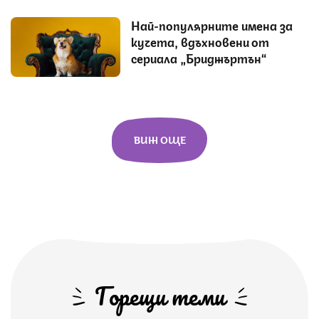
Най-популярните имена за
кучета, вдъхновени от
сериала „Бриджъртън“
ВИЖ ОЩЕ
Горещи теми