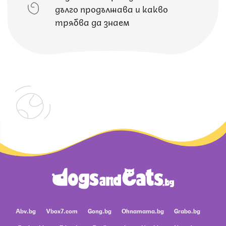
дълго продължава и какво
трябва да знаем
Abv.bg
Vbox7.com
Gong.bg
Ohnamama.bg
Grabo.bg