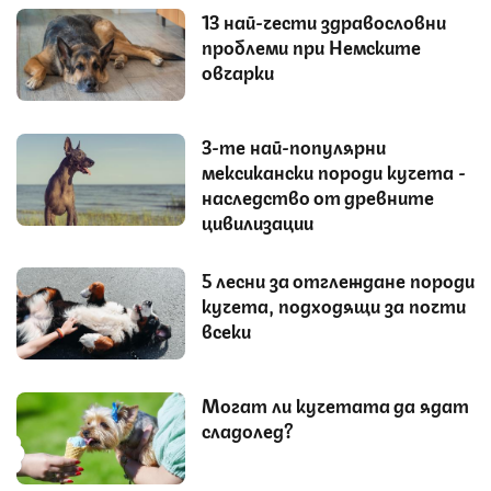
13 най-чести здравословни
проблеми при Немските
овчарки
3-те най-популярни
мексикански породи кучета -
наследство от древните
цивилизации
5 лесни за отглеждане породи
кучета, подходящи за почти
всеки
Могат ли кучетата да ядат
сладолед?