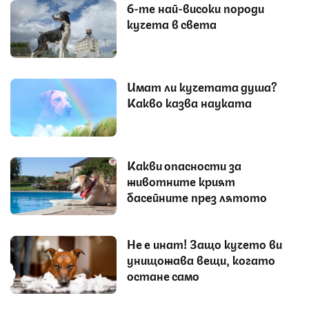
6-те най-високи породи
кучета в света
Имат ли кучетата душа?
Какво казва науката
Какви опасности за
животните крият
басейните през лятото
Не е инат! Защо кучето ви
унищожава вещи, когато
остане само