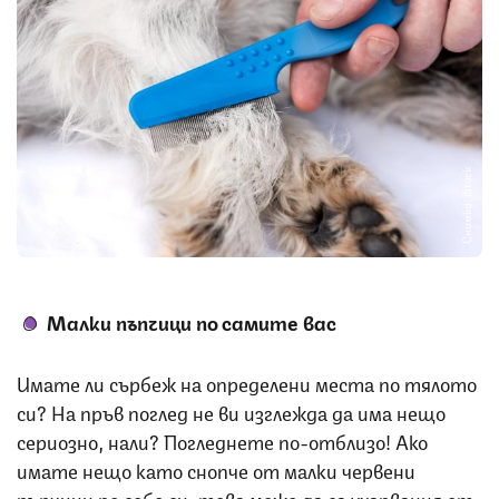
Снимка: iStock
Малки
пъпчици по самите вас
Имате ли сърбеж на определени места по тялото
си? На пръв поглед не ви изглежда да има нещо
сериозно, нали? Погледнете по-отблизо! Ако
имате нещо като снопче от малки червени
пъпчици по себе си, това може да са ухапвания от