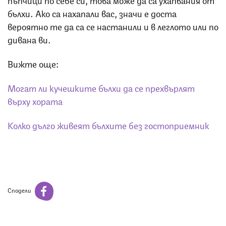
бълхи. Ако са нахапали вас, значи е доста
вероятно те да са се настанили и в леглото или по
дивана ви.
Вижте още:
Могат ли кучешките бълхи да се прехвърлят
върху хората
Колко дълго живеят бълхите без гостоприемник
Сподели