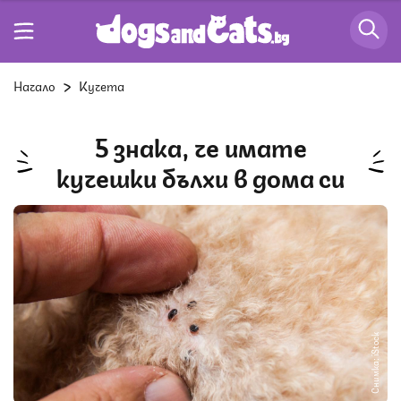
Начало
Кучета
5 знака, че имате
кучешки бълхи в дома си
Снимка: iStock