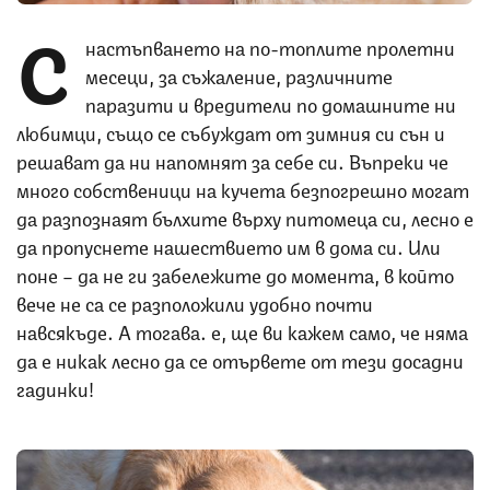
С
настъпването на по-топлите пролетни
месеци, за съжаление, различните
паразити и вредители по домашните ни
любимци, също се събуждат от зимния си сън и
решават да ни напомнят за себе си. Въпреки че
много собственици на кучета безпогрешно могат
да разпознаят бълхите върху питомеца си, лесно е
да пропуснете нашествието им в дома си. Или
поне – да не ги забележите до момента, в който
вече не са се разположили удобно почти
навсякъде. А тогава… е, ще ви кажем само, че няма
да е никак лесно да се отървете от тези досадни
гадинки!