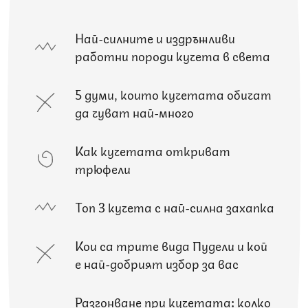
Най-силните и издръжливи
работни породи кучета в света
5 думи, които кучетата обичат
да чуват най-много
Как кучетата откриват
трюфели
Топ 3 кучета с най-силна захапка
Кои са трите вида Пудели и кой
е най-добрият избор за вас
Разгонване при кучетата: колко