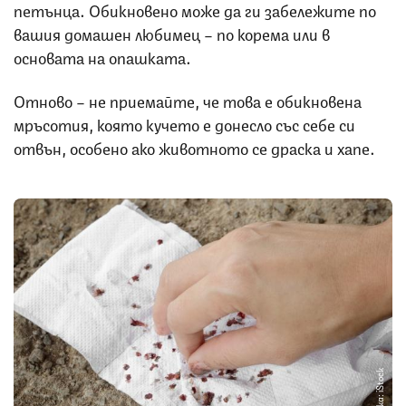
петънца. Обикновено може да ги забележите по
вашия домашен любимец – по корема или в
основата на опашката.
Отново – не приемайте, че това е обикновена
мръсотия, която кучето е донесло със себе си
отвън, особено ако животното се драска и хапе.
Снимка: iStock