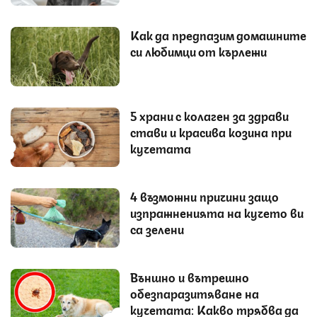
Как да предпазим домашните
си любимци от кърлежи
5 храни с колаген за здрави
стави и красива козина при
кучетата
4 възможни причини защо
изпражненията на кучето ви
са зелени
Външно и вътрешно
обезпаразитяване на
кучетата: Какво трябва да