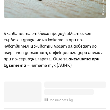
Снимка: iStock
Ухапванията от бълхи предизвикват силен
сърбеж и дразнене на кожата, а при по-
чувствителни животни могат да доведат до
алергичен дерматит, инфекции или дори анемия
при по-сериозна зараза. Още за
анемията при
кучетета
– четете тук (ЛИНК)
Dogsandcats.bg