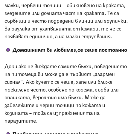
малки, червени точици – обикновено на краката,
глезените или долната част на краката. Те са
сърбящи и често подредени в линии или групички.
За разлика от ухапванията от комари, те не се
появяват единично, а на малки струпвания.
Домашният ви любимец се чеше постоянно
Дори ако не виждате самите бълхи, поведението
на питомеца ви може да е първият „алармен
сигнал“. Ако кучето се чеше, хапе или ближе
прекалено често, особено по корема, гърба или
опашката, вероятно има бълхи. Може да
забележите и черни точици по кожата и
козината – това са изпражненията на
паразитите.
Проверете леглото и текстила