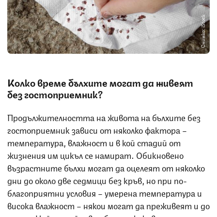
Снимка: iStock
Колко време бълхите могат да живеят
без гостоприемник?
Продължителността на живота на бълхите без
гостоприемник зависи от няколко фактора –
температура, влажност и в кой стадий от
жизнения им цикъл се намират. Обикновено
възрастните бълхи могат да оцелеят от няколко
дни до около две седмици без кръв, но при по-
благоприятни условия – умерена температура и
висока влажност – някои могат да преживеят и до