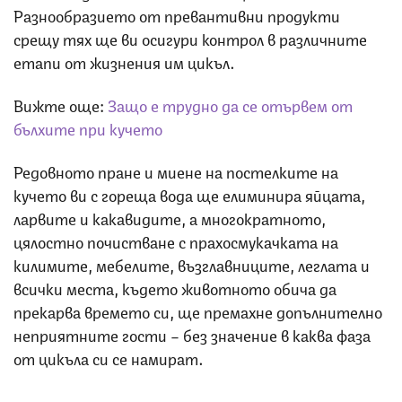
Разнообразието от превантивни продукти
срещу тях ще ви осигури контрол в различните
етапи от жизнения им цикъл.
Вижте още:
Защо е трудно да се отървем от
бълхите при кучето
Редовното пране и миене на постелките на
кучето ви с гореща вода ще елиминира яйцата,
ларвите и какавидите, а многократното,
цялостно почистване с прахосмукачката на
килимите, мебелите, възглавниците, леглата и
всички места, където животното обича да
прекарва времето си, ще премахне допълнително
неприятните гости – без значение в каква фаза
от цикъла си се намират.