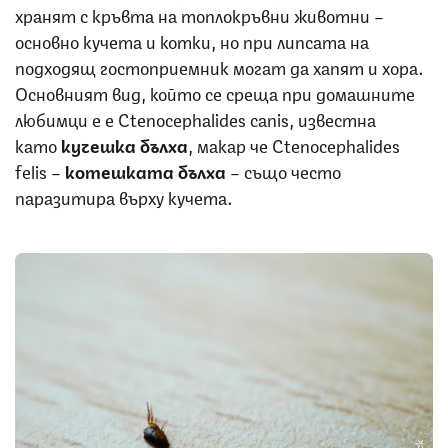
хранят с кръвта на топлокръвни животни –
основно кучета и котки, но при липсата на
подходящ гостоприемник могат да хапят и хора.
Основният вид, който се среща при домашните
любимци е е Ctenocephalides canis, известна
като
кучешка бълха
, макар че Ctenocephalides
felis –
котешката бълха
– също често
паразитира върху кучета.