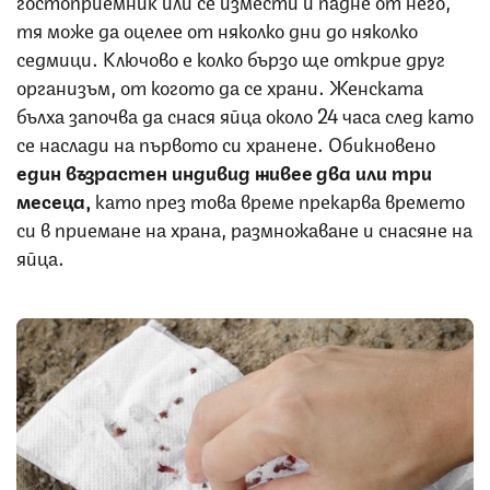
гостоприемник или се измести и падне от него,
тя може да оцелее от няколко дни до няколко
седмици. Ключово е колко бързо ще открие друг
организъм, от когото да се храни. Женската
бълха започва да снася яйца около 24 часа след като
се наслади на първото си хранене. Обикновено
един възрастен индивид живее два или три
месеца,
като през това време прекарва времето
си в приемане на храна, размножаване и снасяне на
яйца.