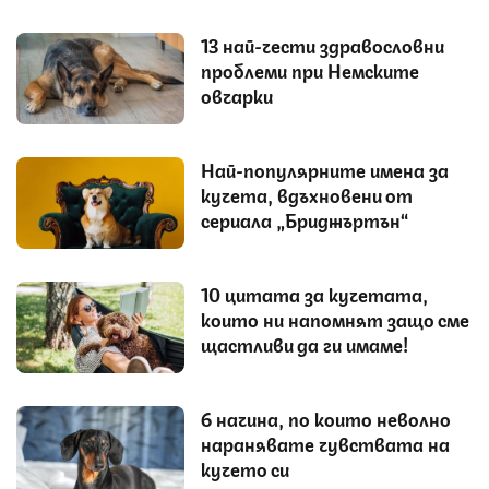
13 най-чести здравословни
проблеми при Немските
овчарки
Най-популярните имена за
кучета, вдъхновени от
сериала „Бриджъртън“
10 цитата за кучетата,
които ни напомнят защо сме
щастливи да ги имаме!
6 начина, по които неволно
наранявате чувствата на
кучето си