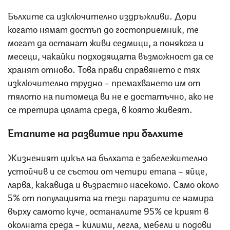
Бълхите са изключително издръжливи. Дори
когато нямат достъп до гостоприемник, те
могат да останат живи седмици, а понякога и
месеци, чакайки подходящата възможност да се
хранят отново. Това прави справянето с тях
изключително трудно – премахването им от
тялото на питомеца ви не е достатъчно, ако не
се третира цялата среда, в която живеят.
Етапите на развитие при бълхите
Жизненият цикъл на бълхата е забележително
устойчив и се състои от четири етапа – яйце,
ларва, какавида и възрастно насекомо. Само около
5% от популацията на тези паразити се намира
върху самото куче, останалите 95% се крият в
околната среда – килими, легла, мебели и подови