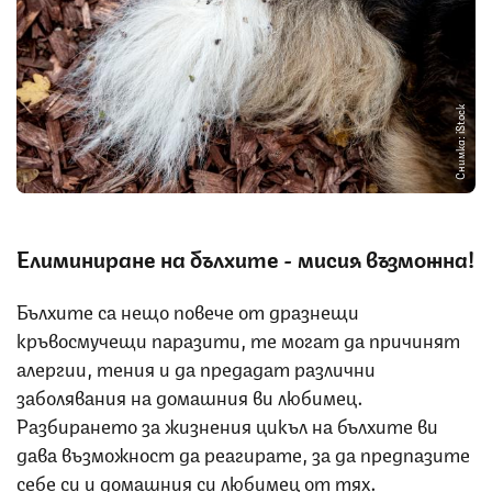
Снимка: iStock
Елиминиране на бълхите
-
мисия възможна!
Бълхите са нещо повече от дразнещи
кръвосмучещи паразити, те могат да причинят
алергии, тения и да предадат различни
заболявания на домашния ви любимец.
Разбирането за жизнения цикъл на бълхите ви
дава възможност да реагирате, за да предпазите
себе си и домашния си любимец от тях.