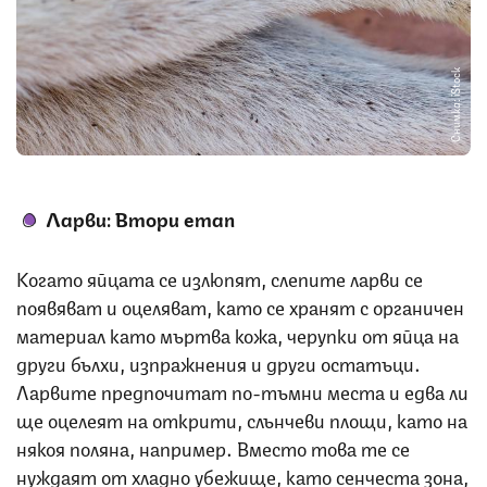
Снимка: iStock
Ларви: Втори
етап
Когато яйцата се излюпят, слепите ларви се
появяват и оцеляват, като се хранят с органичен
материал като мъртва кожа, черупки от яйца на
други бълхи, изпражнения и други остатъци.
Ларвите предпочитат по-тъмни места и едва ли
ще оцелеят на открити, слънчеви площи, като на
някоя поляна, например. Вместо това те се
нуждаят от хладно убежище, като сенчеста зона,