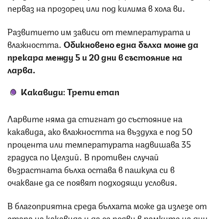
перваз на прозорец или под килима в хола ви.
Развитието им зависи от температурата и
влажността.
Обикновено една бълха може да
прекара между 5 и 20 дни в състояние на
ларва.
Какавиди: Трети етап
Ларвите няма да стигнат до състояние на
какавида, ако влажността на въздуха е под 50
процента или температурата надвишава 35
градуса по Целзий. В противен случай
възрастната бълха остава в пашкула си в
очакване да се появят подходящи условия.
В благоприятна среда бълхата може да излезе от
етапа на какавида и да се появи в рамките на дни