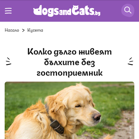
Начало
Кучета
Колко дълго живеят
бълхите без
гостоприемник
Снимка: iStock