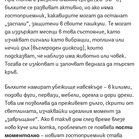
бълхите се развиват активно, но ако няма
гостоприемник, какавидите могат да останат
„заспали“, защитени в своите пашкули. Те могат
да издържат месеци в това състояние, като
изчакват сигнали като вибрации, топлина или
нечий дъх (въглероден диоксид), които
подсказват, че наблизо има животно или човек.
Тогава се излюпват и започват веднага да търсят
кръв.
Бълхите намират убежище навсякъде – в килими,
подови фуги, первази, мебели, одеяла и дори дрехи.
Това им позволява да преживеят дълго, скрити от
светлината, изчаквайки идеалния момент за
„завръщане“. Ако в такъв дом след време влезе
ново куче или котка, проблемът се появява
почти
моментално
– новият гостоприемник става