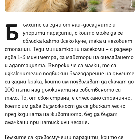
Б
ълхите са едни от най-досадните и
упорити паразити, с които може да се
сблъска както всяко куче, така и неговият
стопанин. Тези миниатюрни насекоми – с размер
едва 1-3 милиметра, са майстори на оцеляването
и адаптацията. Въпреки че са малки, те са
изключително подвижни благодарение на дългите
си задни крака, които им позволяват да скачат до
100 пъти над дължината на собственото си
тяло. То, от своя страна, е сплескано странично,
което им дава възможност да се движат лесно
през козината на животното, без да бъдат
смачкани при натиск или чесане.
Бълхите са кръвосмучещи паразити, които се