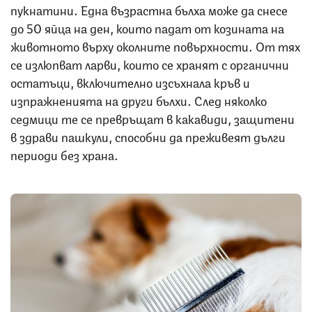
пукнатини. Една възрастна бълха може да снесе
до 50 яйца на ден, които падат от козината на
животното върху околните повърхности. От тях
се излюпват ларви, които се хранят с органични
остатъци, включително изсъхнала кръв и
изпражненията на други бълхи. След няколко
седмици те се превръщат в какавиди, защитени
в здрави пашкули, способни да преживеят дълги
периоди без храна.