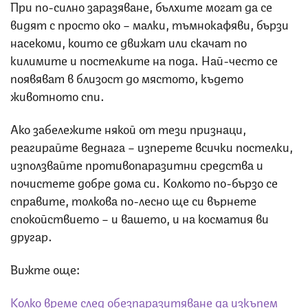
При по-силно заразяване, бълхите могат да се
видят с просто око – малки, тъмнокафяви, бързи
насекоми, които се движат или скачат по
килимите и постелките на пода. Най-често се
появяват в близост до мястото, където
животното спи.
Ако забележите някой от тези признаци,
реагирайте веднага – изперете всички постелки,
използвайте противопаразитни средства и
почистете добре дома си. Колкото по-бързо се
справите, толкова по-лесно ще си върнете
спокойствието – и вашето, и на косматия ви
другар.
Вижте още:
Колко време след обезпаразитяване да изкъпем