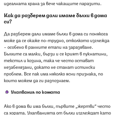
идеалната храна за вече чакащите паразити.
Как да разберем дали имаме бълхи в дома
си?
Да разберем дали имаме бълхи в дома си понякога
може да се окаже по-трудно, отколкото изглежда
– особено в ранните етапи на заразяване.
Бълхите са малки, бързи и се крият в пукнатини,
текстил и козина, така че често остават
незабелязани, докато не станат истински
проблем. Все пак има няколко ясни признака, по
които можем да ги разпознаем.
Ухапвания по кожата
Ако в дома ви има бълхи, първите „жертви“ често
са хората. Ухапванията от бълхи изглеждат като