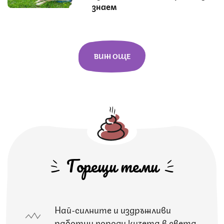
знаем
ВИЖ ОЩЕ
Горещи теми
Най-силните и издръжливи
работни породи кучета в света