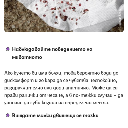
Снимка: iStock
Наблюдавайте поведението на
животното
Ако кучето ви има бълхи, това вероятно води до
дискомфорт и го кара да се чувства неспокойно,
раздразнително или дори апатично. Може да си
прави ранички от чесане, а в по-тежки случаи – да
започне да губи козина на определени места.
Виждате малки движещи се точки