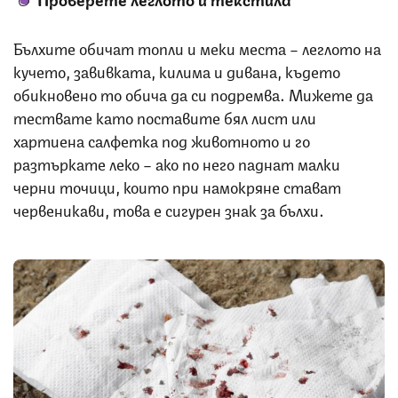
Бълхите обичат топли и меки места – леглото на
кучето, завивката, килима и дивана, където
обикновено то обича да си подремва. Мижете да
тествате като поставите бял лист или
хартиена салфетка под животното и го
разтъркате леко – ако по него паднат малки
черни точици, които при намокряне стават
червеникави, това е сигурен знак за бълхи.