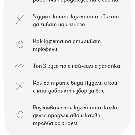
5 думи, които кучетата обичат
да чуват най-много
Как кучетата откриват
трюфели
Топ 3 кучета с най-силна захапка
Кои са трите вида Пудели и кой
е най-добрият избор за вас
Разгонване при кучетата: колко
дълго продължава и какво
трябва да знаем