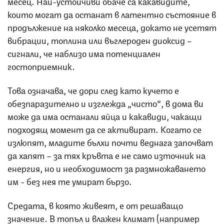
месец. Най-устойчиви обаче са какавидите,
които могат да останат в латентно състояние в
продължение на няколко месеца, докато не усетят
вибрации, топлина или въглероден диоксид –
сигнали, че наблизо има потенциален
гостоприемник.
Това означава, че дори след като кучето е
обезпаразително и изглежда „чисто“, в дома ви
може да има останали яйца и какавиди, чакащи
подходящ момент да се активират. Когато се
излюпят, младите бълхи почти веднага започват
да хапят – за тях кръвта е не само източник на
енергия, но и необходимост за размножаването
им - без нея те умират бързо.
Средата, в която живеят, е от решаващо
значение. В топъл и влажен климат (например