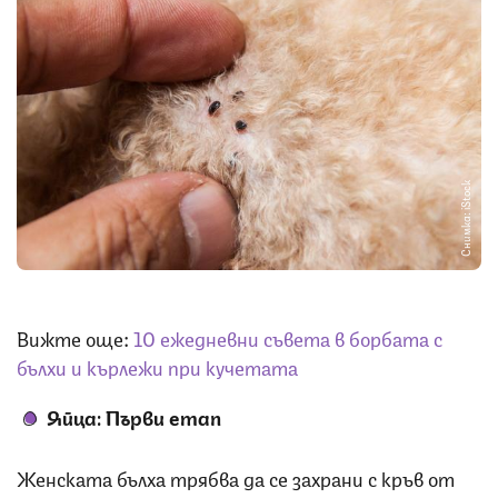
Снимка: iStock
Вижте още:
10 ежедневни съвета в борбата с
бълхи и кърлежи при кучетата
Яйца: Първи
етап
Женската бълха трябва да се захрани с кръв от