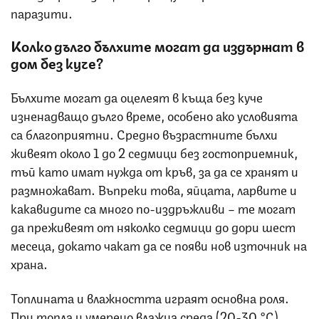
паразити.
Колко дълго бълхите могат да издържат в
дом без куче?
Бълхите могат да оцелеят в къща без куче
изненадващо дълго време, особено ако условията
са благоприятни. Средно възрастните бълхи
живеят около 1 до 2 седмици без гостоприемник,
тъй като имат нужда от кръв, за да се хранят и
размножават. Въпреки това, яйцата, ларвите и
какавидите са много по-издръжливи – те могат
да преживеят от няколко седмици до дори шест
месеца, докато чакат да се появи нов източник на
храна.
Топлината и влажността играят основна роля.
При топла и умерено влажна среда (20-30 °C)