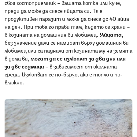
своя гостоприемник – вашата котка или куче,
преди да може да снесе яйцата си. Тя е
продуктивен паразит и може да снесе до 40 яйца
на ден. При това го прави там, където се храни –
в козината на домашния ви любимец.
Яйцата
,
без значение дали се намират върху домашния ви
любимец или са паднали от козината му на земята
в дома ви,
могат да се излюпят за два дни или
за две седмици
– в зависимост от околната
среда. Излюпват се по-бързо, ако е топло и по-
влажно.