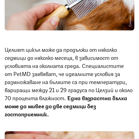
Снимка: iStock
Целият цикъл може да продължи от няколко
седмици до няколко месеца, в зависимост от
условията на околната среда. Специалистите
от PetMD заявяват, че идеалните условия за
размножаване на бълхите са при температури,
вариращи между 21 и 29 градуса по Целзий и около
70 процента влажност.
Една възрастна бълха
може да живее до две седмици без
гостоприемник.