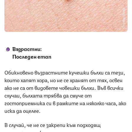
Снимка: iStock
Възрастни:
Послед
ен
етап
Обикновено възрастните кучешки бълхи са тези,
които хапят хора, но не се хранят от тях, освен
ако не са от видовете човешки бълхи. Във всички
случаи, бълхата трябва да смуче от
гостоприемника си в рамките на няколко часа, ако
иска да оцелее.
В случай, че не се закрепи към подходящ