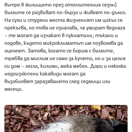
вътре в жилището през отоплителния сезон)
бълхите се развиват по-бързо и живеят по-дълго.
На сухи и студени места жизненият им цикъл се
прекъсва, но това не означава, че умират веднага
– те могат да изчакат в пукнатини, тъкани и
подове, където микроклиматът им позволява да
оцелеят. Затова, когато се борим с бълхите,
трябва да мислим не само за кучето, но и за целия
си дом – легла, килими, мека мебел. Дори и няколко
недоизлюпени какавиди могат да
възобновят заразяването след седмици или
месеци.