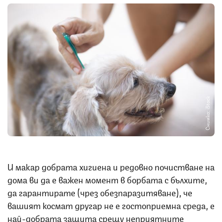
Снимка: iStock
И макар добрата хигиена и редовно почистване на
дома ви да е важен момент в борбата с бълхите,
да гарантирате (чрез обезпаразитяване), че
вашият космат другар не е гостоприемна среда, е
най-добрата защита срещу неприятните