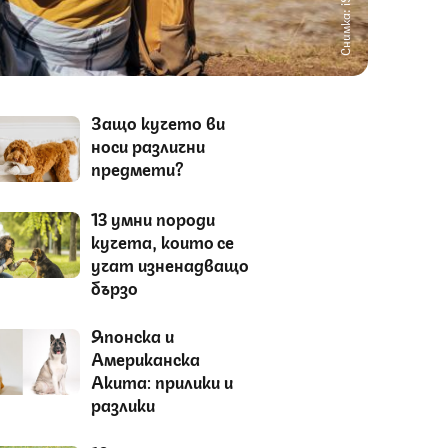
Снимка: iStock
Защо кучето ви
носи различни
предмети?
13 умни породи
кучета, които се
учат изненадващо
бързо
Японска и
Американска
Акита: прилики и
разлики