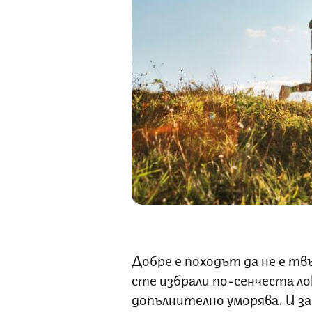
Добре е походът да не е тв
сте избрали по-сенчеста л
допълнително уморява. И з