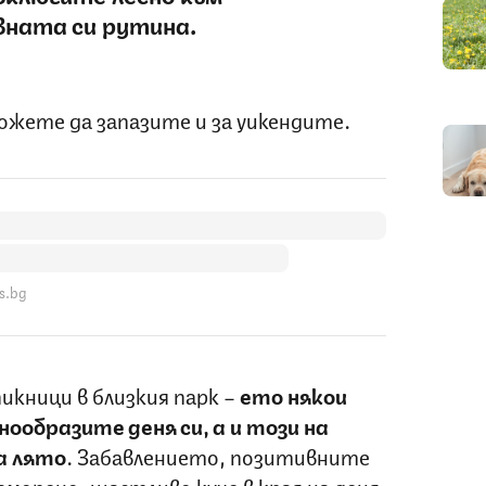
ната си рутина.
можете да запазите и за уикендите.
s.bg
икници в близкия парк –
ето някои
нообразите деня си, а и този на
а лято
. Забавлението, позитивните
зморено, щастливо куче в края на деня