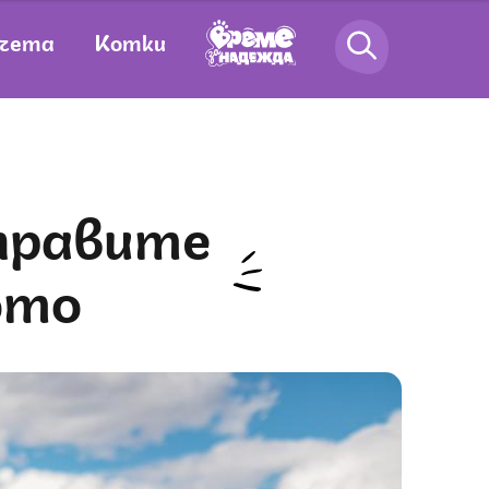
чета
Котки
ото