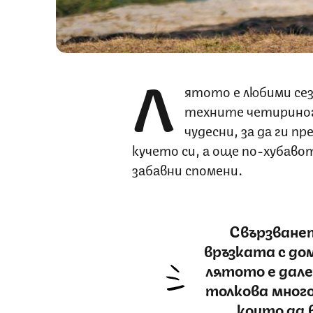
Л
ятото е любими сез
техните четириноги
чудесни, за да ги п
кучето си, а още по-хубавот
забавни спомени.
Свързванет
връзката с до
лятото е дале
толкова мног
които да 