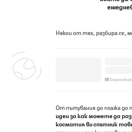
ежеднев
Някои от тях, разбира се, 
Dogsandcat
От пътувания до плажа до п
идеи за как можете да раз
косматия ви спътник тов
емоции и едно качествено и