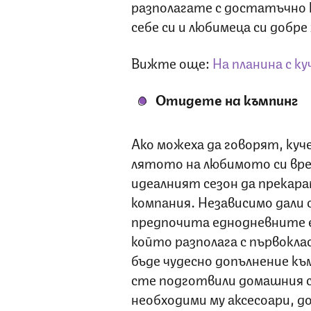
разполагате с достатъчно 
себе си и любимеца си добр
Вижте още:
На планина с ку
Отидете на къмпинг
Ако можеха да говорят, куч
лятото на любимото си врем
идеалният сезон да прекарат
компания. Независимо дали 
предпочита еднодневните е
който разполага с първокла
бъде чудесно допълнение къ
сте подготвили домашния си
необходими му аксесоари, 