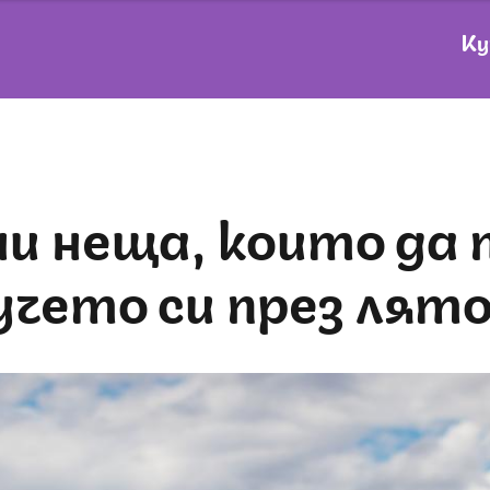
Ку
кучето си през лят