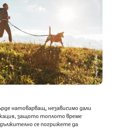
Снимка: iStock
ърде натоварващ, независимо дали
окация, защото топлото време
адължително се погрижете да