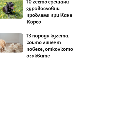
10 често срещани
здравословни
проблеми при Кане
Корсо
13 породи кучета,
които линеят
повече, отколкото
очаквате