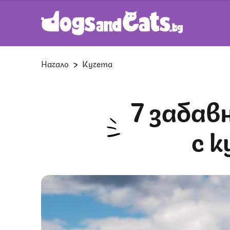
Начало
Кучета
7 забавни неща, които да правите
с 