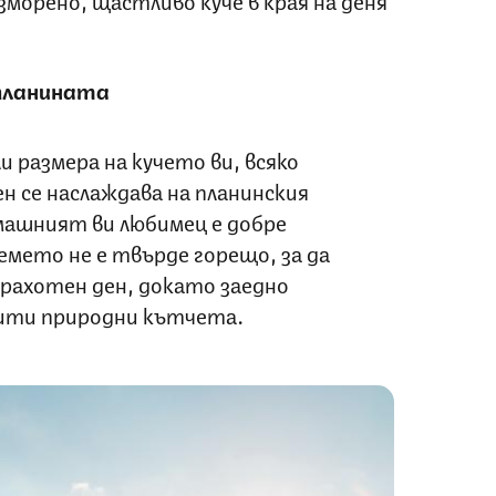
 планината
 размера на кучето ви, всяко
н се наслаждава на планинския
машният ви любимец е добре
емето не е твърде горещо, за да
рахотен ден, докато заедно
рити природни кътчета.