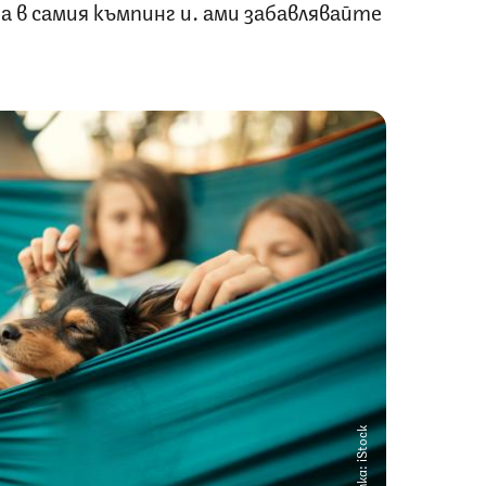
а в самия къмпинг и… ами забавлявайте
Снимка: iStock