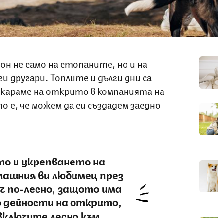
он не само на стопаните, но и на
 другари. Топлите и дълги дни са
рекараме на открито в компанията на
о е, че можем да си създадем заедно
о и укрепването на
машния ви любимец през
ч по-лесно, защото има
о дейности на открито,
включите лесно към