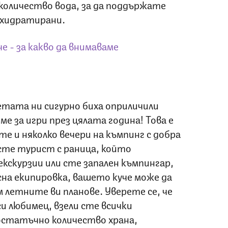
количество вода, за да поддържате
е хидратирани.
че - за какво да внимаваме
етата ни сигурно биха оприличили
е за игри през цялата година! Това е
е и няколко вечери на къмпинг с добра
сте турист с раница, който
кскурзии или сте запален къмпингар,
сна екипировка, вашето куче може да
м летните ви планове. Уверете се, че
 любимец, взели сте всички
достатъчно количество храна,