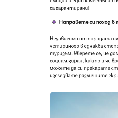
са гарантирани!
Направете си поход в
Независимо от породата или
четириного в еднаква степе
туризъм. Уверете се, че до
социализиран, както и че вр
можете да си прекарате ст
изследвате различните ск