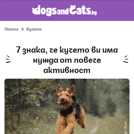
Начало
Кучета
7 знака, че кучето ви има
нужда от повече
активност
Снимка: iStock