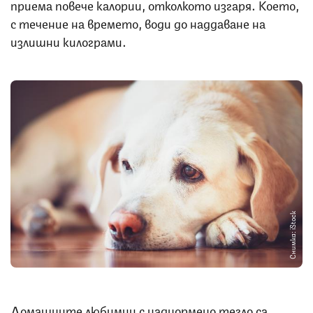
приема повече калории, отколкото изгаря. Което,
с течение на времето, води до наддаване на
излишни килограми.
Снимка: iStock
Домашните любимци с наднормено тегло са