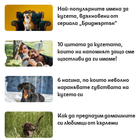
Най-популярните имена за
кучета, вдъхновени от
сериала „Бриджъртън“
10 цитата за кучетата,
които ни напомнят защо сме
щастливи да ги имаме!
6 начина, по които неволно
наранявате чувствата на
кучето си
Как да предпазим домашните
си любимци от кърлежи