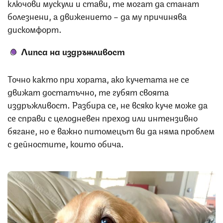
ключови мускули и стави, те могат да станат
болезнени, а движението – да му причинява
дискомфорт.
Липса на издръжливост
Точно както при хората, ако кучетата не се
движат достатъчно, те губят своята
издръжливост. Разбира се, не всяко куче може да
се справи с целодневен преход или интензивно
бягане, но е важно питомецът ви да няма проблем
с дейностите, които обича.