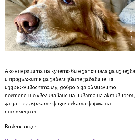
Снимка: iStock
Ако енергията на кучето ви е започнала да изчезва
и продължите да забелязвате забавяне на
издръжливостта му, добре е да обмислите
постепенно увеличаване на нивата на активност,
за да поддържате физическата форма на
питомеца си.
Вижте още: