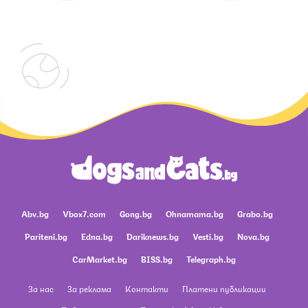
Abv.bg
Vbox7.com
Gong.bg
Ohnamama.bg
Grabo.bg
Pariteni.bg
Edna.bg
Dariknews.bg
Vesti.bg
Nova.bg
CarMarket.bg
BISS.bg
Telegraph.bg
За нас
За реклама
Контакти
Платени публикации