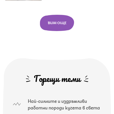
ВИЖ ОЩЕ
Горещи теми
Най-силните и издръжливи
работни породи кучета в света