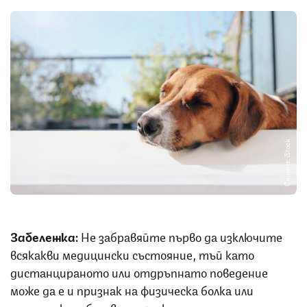
Снимка: iStock
Забележка:
Не забравяйте първо да изключите
всякакви медицински състояние, тъй като
дистанцираното или отдръпнато поведение
може да е и признак на физическа болка или
психическо заболяване при кучетата.