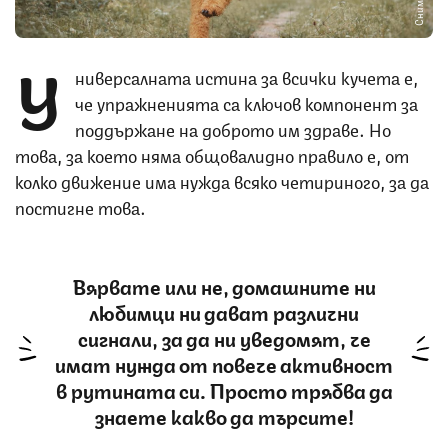
У
ниверсалната истина за всички кучета е,
че упражненията са ключов компонент за
поддържане на доброто им здраве. Но
това, за което няма общовалидно правило е, от
колко движение има нужда всяко четириного, за да
постигне това.
Вярвате или не, домашните ни
любимци ни дават различни
сигнали, за да ни уведомят, че
имат нужда от повече активност
в рутината си. Просто трябва да
знаете какво да търсите!