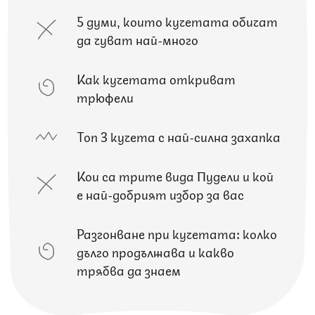
5 думи, които кучетата обичат
да чуват най-много
Как кучетата откриват
трюфели
Топ 3 кучета с най-силна захапка
Кои са трите вида Пудели и кой
е най-добрият избор за вас
Разгонване при кучетата: колко
дълго продължава и какво
трябва да знаем