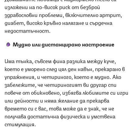
изложени на по-висок риск от безброй
здравословни проблеми, включително артрит,
диабет, високо кръвно налягане и сърдечна
недостатъчност.
Мудно или дистанцирано настроение
Има тънка, съвсем фина разлика между куче,
което е уморено след цял ден навън, прекарано в
упражнения, и четириного, което е мудно. Ако
забележите, че четириногият ви другар спи
повече от обикновено, избягва любимите си игри
или дейности и няма желание да прекарва
времето си с вас, това може да е знак, че не
получава достатъчна физическа и умствена
стимулация.