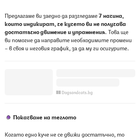
Предлагаме ви заедно да разгледаме
7 начина,
които индикират, че кучето ви не получава
достатъчно движение и упражнения
. Това ще
ви помогне да направите необходимите промени
– в своя и неговия график, за да му ги осигурите.
Dogsandcats.bg
Покачване на теглото
Когато едно куче не се движи достатъчно, то