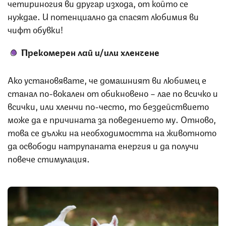
четириногия ви другар изхода, от който се
нуждае. И потенциално да спасят любимия ви
чифт обувки!
Прекомерен лай и/или хленчене
Ако установявате, че домашният ви любимец е
станал по-вокален от обикновено – лае по всичко и
всички, или хленчи по-често, то бездействието
може да е причината за поведението му. Отново,
това се дължи на необходимостта на животното
да освободи натрупаната енергия и да получи
повече стимулация.