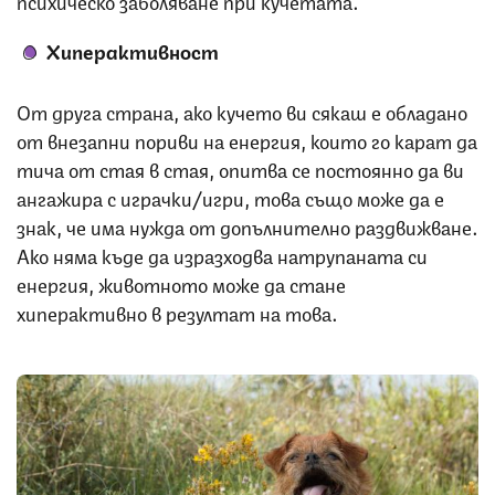
Хиперактивност
От друга страна, ако кучето ви сякаш е обладано
от внезапни пориви на енергия, които го карат да
тича от стая в стая, опитва се постоянно да ви
ангажира с играчки/игри, това също може да е
знак, че има нужда от допълнително раздвижване.
Ако няма къде да изразходва натрупаната си
енергия, животното може да стане
хиперактивно в резултат на това.