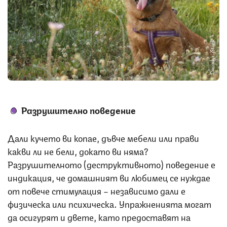
Снимка: iStock
Разрушително поведение
Дали кучето ви копае, дъвче мебели или прави
какви ли не бели, докато ви няма?
Разрушителното (деструктивното) поведение е
индикация, че домашният ви любимец се нуждае
от повече стимулация – независимо дали е
физическа или психическа. Упражненията могат
да осигурят и двете, като предоставят на