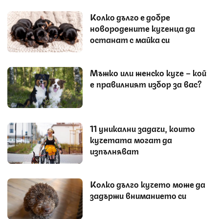
Колко дълго е добре
новородените кученца да
останат с майка си
Мъжко или женско куче – кой
е правилният избор за вас?
11 уникални задачи, които
кучетата могат да
изпълняват
Колко дълго кучето може да
задържи вниманието си