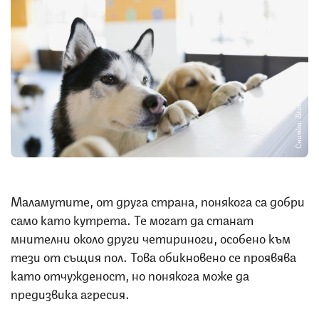
Снимка: iStock
Маламутите, от друга страна, понякога са добри
само като кутрета. Те могат да станат
мнителни около други четириноги, особено към
тези от същия пол. Това обикновено се проявява
като отчужденост, но понякога може да
предизвика агресия.