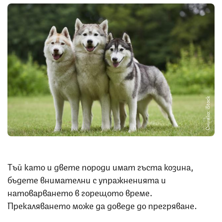
Снимка: iStock
Тъй като и двете породи имат гъста козина,
бъдете внимателни с упражненията и
натоварването в горещото време.
Прекаляването може да доведе до прегряване.