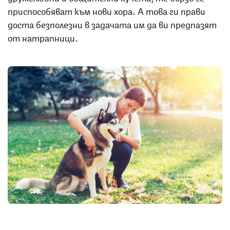
приспособяват към нови хора. А това ги прави
доста безполезни в задачата им да ви предпазят
от натрапници.
Снимка: iStock