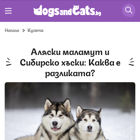
Начало
Кучета
Аляски маламут и
Сибирско хъски: Каква е
разликата?
Снимка: iStock