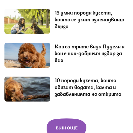
13 умни породи кучета,
които се учат изненадващо
бързо
Кои са трите вида Пудели и
кой е най-добрият избор за
вас
10 породи кучета, които
обичат водата, калта и
забавленията на открито
ВИЖ ОЩЕ