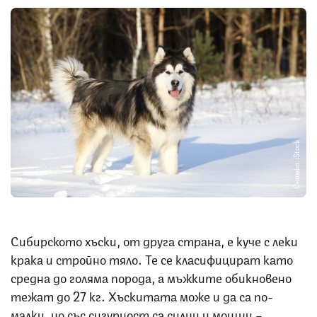
Снимка: iStock
Сибирското хъски, от друга страна, е куче с леки
крака и стройно тяло. Те се класифицират като
средна до голяма порода, а мъжките обикновено
тежат до 27 кг. Хъскитата може и да са по-
малки, но със сигурност са силни и мощни –