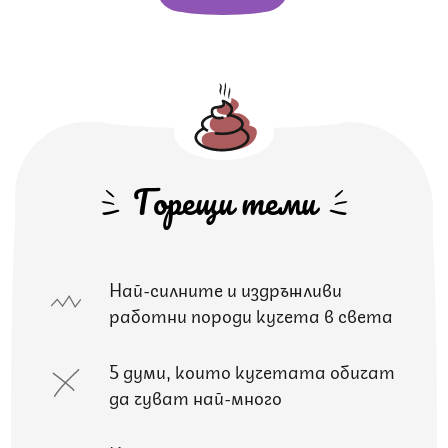
Горещи теми
Най-силните и издръжливи
работни породи кучета в света
5 думи, които кучетата обичат
да чуват най-много