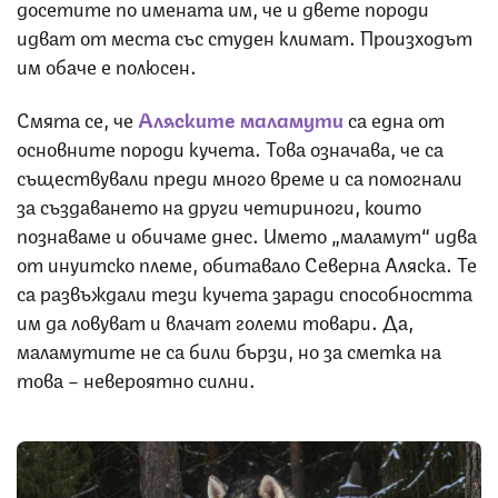
досетите по имената им, че и двете породи
идват от места със студен климат. Произходът
им обаче е полюсен.
Смята се, че
Аляските маламути
са една от
основните породи кучета. Това означава, че са
съществували преди много време и са помогнали
за създаването на други четириноги, които
познаваме и обичаме днес. Името „маламут“ идва
от инуитско племе, обитавало Северна Аляска. Те
са развъждали тези кучета заради способността
им да ловуват и влачат големи товари. Да,
маламутите не са били бързи, но за сметка на
това – невероятно силни.