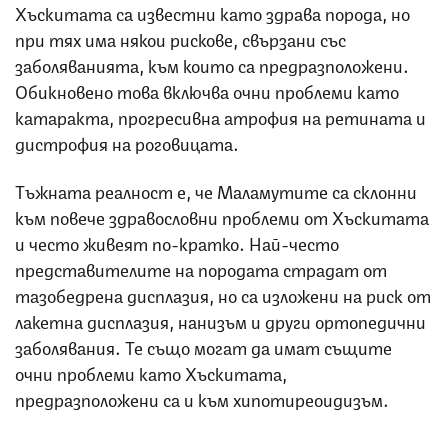
Хъскитата са известни като здрава порода, но
при тях има някои рискове, свързани със
заболяванията, към които са предразположени.
Обикновено това включва очни проблеми като
катаракта, прогресивна атрофия на ретината и
дистрофия на роговицата.
Тъжната реалност е, че Маламутите са склонни
към повече здравословни проблеми от Хъскитата
и често живеят по-кратко. Най-често
представителите на породата страдат от
тазобедрена дисплазия, но са изложени на риск от
лакетна дисплазия, нанизъм и други ортопедични
заболявания. Те също могат да имат същите
очни проблеми като Хъскитата,
предразположени са и към хипотиреоидизъм.