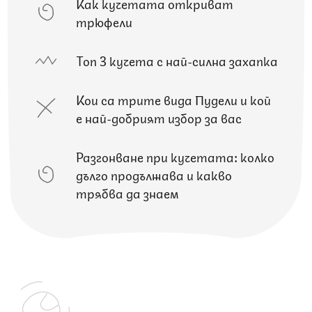
Как кучетата откриват
трюфели
Топ 3 кучета с най-силна захапка
Кои са трите вида Пудели и кой
е най-добрият избор за вас
Разгонване при кучетата: колко
дълго продължава и какво
трябва да знаем