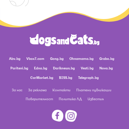
Abv.bg
Vbox7.com
Gong.bg
Ohnamama.bg
Grabo.bg
Pariteni.bg
Edna.bg
Dariknews.bg
Vesti.bg
Nova.bg
CarMarket.bg
BISS.bg
Telegraph.bg
За нас
За реклама
Контакти
Платени публикации
Поверителност
Политика ЛД
Известия