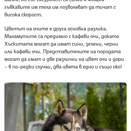
гъвкавите им тела им позволяват да тичат с
висока скорост.
Цветът на очите е друга основна разлика.
Маламутите са предимно с кафяви очи, докато
Хъскитата могат да имат сини, зелени, черни
или кафяви очи. Представителите на породата
могат да имат и две различни на цвят очи и дори
– в по-редки случаи, два цвята в едно и също око!