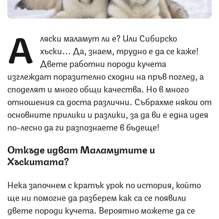
А
ляски маламут ли е? Или Сибирско
хъски... Да, знаем, трудно е да се каже!
Двете работни породи кучета
изглеждат поразително сходни на пръв поглед, а
споделят и много общи качества. Но в много
отношения са доста различни. Събрахме някои от
основните прилики и разлики, за да ви е една идея
по-лесно да ги разпознаете в бъдеще!
Откъде идват Маламутите и
Хъскитата?
Нека започнем с кратък урок по история, който
ще ни помогне да разберем как са се появили
двете породи кучета. Вероятно можете да се