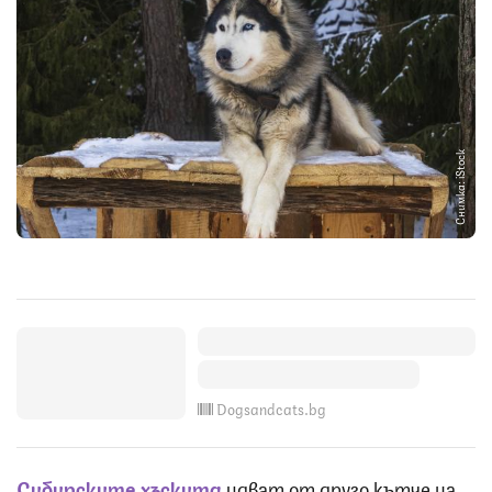
Снимка: iStock
Dogsandcats.bg
Сибирските хъскита
идват от друго кътче на