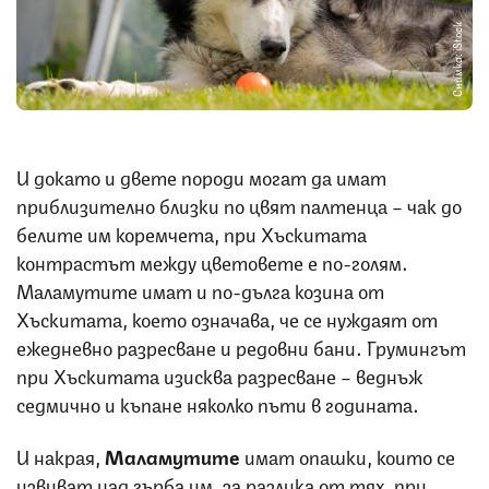
Снимка: iStock
И докато и двете породи могат да имат
приблизително близки по цвят палтенца – чак до
белите им коремчета, при Хъскитата
контрастът между цветовете е по-голям.
Маламутите имат и по-дълга козина от
Хъскитата, което означава, че се нуждаят от
ежедневно разресване и редовни бани. Грумингът
при Хъскитата изисква разресване – веднъж
седмично и къпане няколко пъти в годината.
И накрая,
Маламутите
имат опашки, които се
извиват над гърба им, за разлика от тях, при