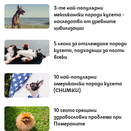
3-те най-популярни
мексикански породи кучета -
наследство от древните
цивилизации
5 лесни за отглеждане породи
кучета, подходящи за почти
всеки
10 най-популярни
американски породи кучета
(СНИМКИ)
10 често срещани
здравословни проблема при
Помераните