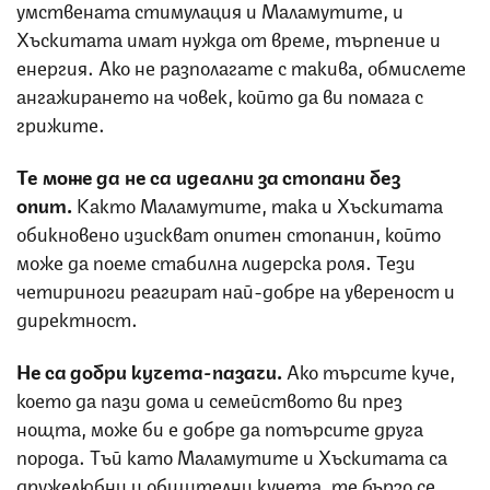
умствената стимулация и Маламутите, и
Хъскитата имат нужда от време, търпение и
енергия. Ако не разполагате с такива, обмислете
ангажирането на човек, който да ви помага с
грижите.
Те може да не са идеални за стопани без
опит.
Както Маламутите, така и Хъскитата
обикновено изискват опитен стопанин, който
може да поеме стабилна лидерска роля. Тези
четириноги реагират най-добре на увереност и
директност.
Не са добри кучета-пазачи.
Ако търсите куче,
което да пази дома и семейството ви през
нощта, може би е добре да потърсите друга
порода. Тъй като Маламутите и Хъскитата са
дружелюбни и общителни кучета, те бързо се