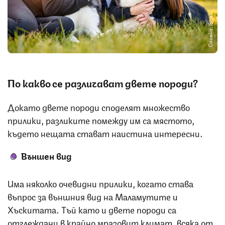
Снимка: iStock
По какво се различават двете породи?
Докато двете породи споделят множество
прилики, разликите помежду им са мястото,
където нещата стават наистина интересни.
Външен вид
Има няколко очевидни прилики, когато става
въпрос за външния вид на Маламутите и
Хъскитата. Тъй като и двете породи са
отглеждани в крайно мразовит климат, всяка от