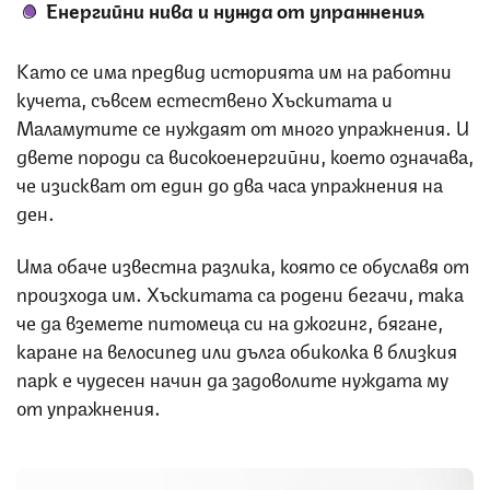
Енергийни нива и нужда от упражнения
Като се има предвид историята им на работни
кучета, съвсем естествено Хъскитата и
Маламутите се нуждаят от много упражнения. И
двете породи са високоенергийни, което означава,
че изискват от един до два часа упражнения на
ден.
Има обаче известна разлика, която се обуславя от
произхода им. Хъскитата са родени бегачи, така
че да вземете питомеца си на джогинг, бягане,
каране на велосипед или дълга обиколка в близкия
парк е чудесен начин да задоволите нуждата му
от упражнения.