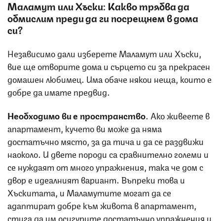
Маламут или Хъски: Какво трябва да
обмислим преди да ги посрещнем в дома
си?
Независимо дали изберете Маламут или Хъски,
вие ще отворите дома и сърцето си за прекрасен
домашен любимец. Има обаче някои неща, които е
добре да имате предвид.
Необходимо ви е пространство
. Ако живеете в
апартамент, кучето ви може да няма
достатъчно място, за да тича и да се раздвижи
наоколо. И двете породи са сравнително големи и
се нуждаят от много упражнения, така че дом с
двор е идеалният вариант. Въпреки това и
Хъскитата, и Маламутите могат да се
адаптират добре към живота в апартамент,
стига да им осигурите достатъчно упражнения и