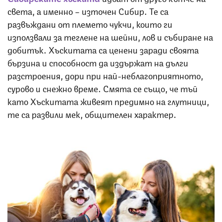
света, а именно – източен Сибир. Те са
развъждани от племето чукчи, които ги
използвали за теглене на шейни, лов и събиране на
добитък. Хъскитата са ценени заради своята
бързина и способност да издържат на дълги
разстроения, дори при най-неблагоприятното,
сурово и снежно време. Смята се също, че тъй
като Хъскитата живеят предимно на глутници,
те са развили мек, общителен характер.