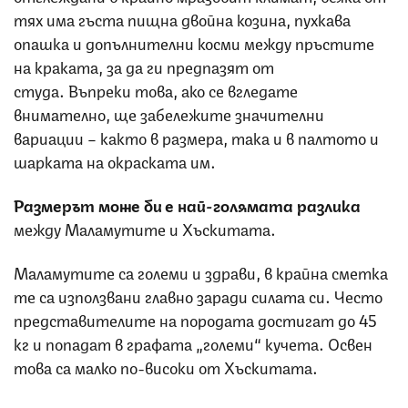
тях има гъста пищна двойна козина, пухкава
опашка и допълнителни косми между пръстите
на краката, за да ги предпазят от
студа. Въпреки това, ако се вгледате
внимателно, ще забележите значителни
вариации – както в размера, така и в палтото и
шарката на окраската им.
Размерът може би е най-голямата разлика
между Маламутите и Хъскитата.
Маламутите са големи и здрави, в крайна сметка
те са използвани главно заради силата си. Често
представителите на породата достигат до 45
кг и попадат в графата „големи“ кучета. Освен
това са малко по-високи от Хъскитата.