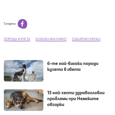
Сподели
ПОРОДИ КУЧЕТА
АЛЯСКИ МАЛАМУТ
СИБИРСКО ХЪСКИ
6-те най-високи породи
кучета в света
13 най-чести здравословни
проблеми при Немските
овчарки