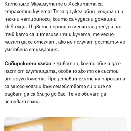
Като цяло Маламутите и Хъскитата са
страхотни кучета! Те са дружелюбни, социални и
нежни четириноги, които са чудесни домашни
любимци. И двете породи са лесни за дресура, но
тъй като са интелигентни кучета, те лесно
могат да се отегчат, ако не получат достатъчно
умствена стимулация.
Сибирското хъски
е животно, което обича да е
част от глутницата, особено ако тя се състои
от други кучета. Представителите на породата
са много лоялни към семейството си и ще се
радват да са близо до вас. Те не обичат да
остават сами.