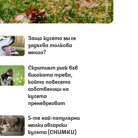
Снимка: iStock
Защо кучето ми се
задъхва толкова
много?
Скритият риск във
високата трева,
който повечето
собственици на
кучета
пренебрегват
5-те най-популярни
малки овчарски
кучета (СНИМКИ)