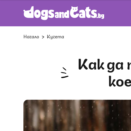
Начало
Кучета
Как да почистим устата на куче,
ко