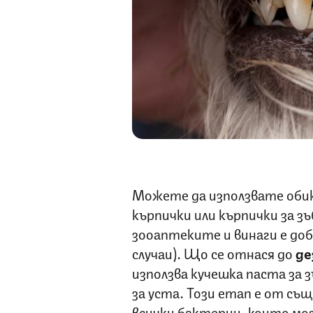
Можете да използвате обик
кърпички или кърпички за зъ
зооаптеките и винаги е доб
случаи). Що се отнася до
де
използва кучешка паста за 
за уста. Този етап е от съ
всички бактерии, които мо