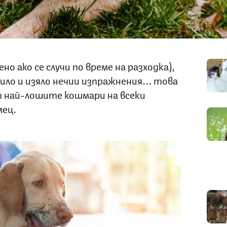
но ако се случи по време на разходка),
ило и изяло нечии изпражнения... това
т най-лошите кошмари на всеки
мец.