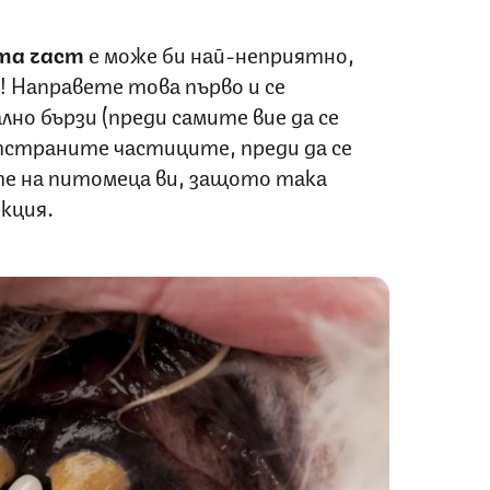
та част
е може би най-неприятно,
! Направете това първо и се
но бързи (преди самите вие да се
отстраните частиците, преди да се
те на питомеца ви, защото така
екция.