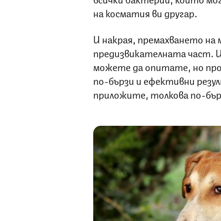
на косматия ви другар.
И накрая, премахването на 
предизвикателната част. И
можете да опитате, но пр
по-бързи и ефективни резу
приложите, толкова по-бър