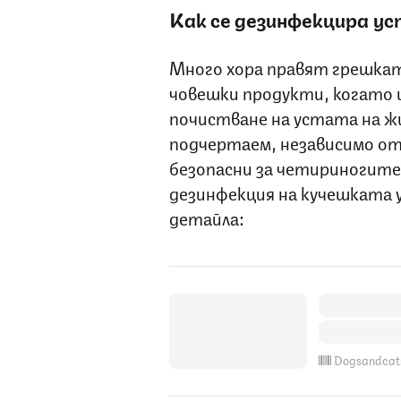
Как се дезинфекцира ус
Много хора правят грешка
човешки продукти, когато 
почистване на устата на ж
подчертаем, независимо от
безопасни за четириногит
дезинфекция на кучешката у
детайла:
Dogsandcat