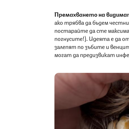
Премахването на видима
ако трябва да бъдем честни
постарайте да сте максимал
погнусите!). Идеята е да 
залепят по зъбите и венци
могат да предизвикат инф