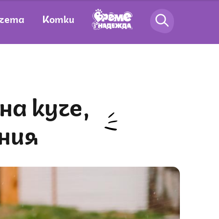
чета
Котки
ния