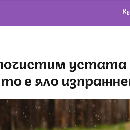
Ку
ето е яло изпражне