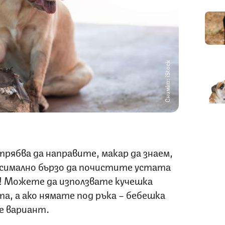
Снимка: iStock
рябва да направите, макар да знаем,
аксимално бързо да почистите устата
те! Можете да използвате кучешка
ста, а ако нямате под ръка – бебешка
де вариант.