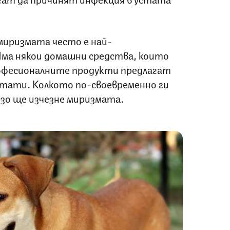
миризмата често е най-
ма някои домашни средства, които
офесионалните продукти предлагат
лтати. Колкото по-своевременно ги
зо ще изчезне миризмата.