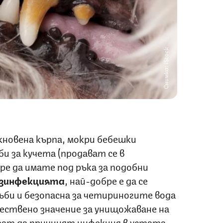
Снимка: iStock
новена кърпа, мокри бебешки
би за кучета (продават се в
ре да имате под ръка за подобни
зинфекцията
, най-добре е да се
зъби и безопасна за четириногите вода
ществено значение за унищожаване на
гат да причинят инфекция в устата