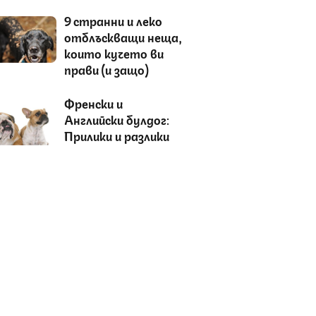
9 странни и леко
отблъскващи неща,
които кучето ви
прави (и защо)
Френски и
Английски булдог:
Прилики и разлики