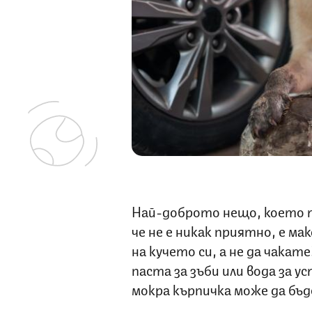
Най-доброто нещо, което т
че не е никак приятно, е м
на кучето си, а не да чака
паста за зъби или вода за у
мокра кърпичка може да бъ