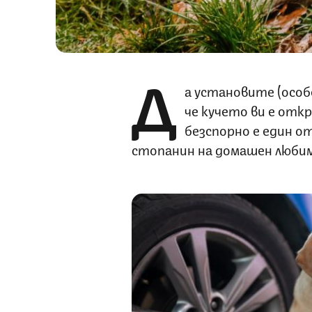
Д
а установите (особе
че кучето ви е откр
безспорно е един о
стопанин на домашен люби