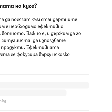
тата на куче?
та да посягат към стандартните
им е необходимо ефективно
ивотното. Важно е, и държим да го
 ситуацията, да използвате
е продукти. Ефективната
ста се фокусира върху няколко
s.bg