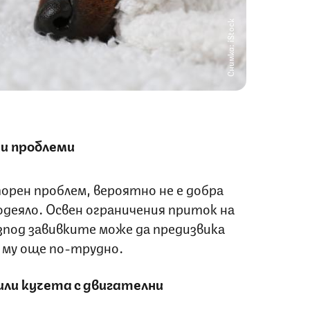
Снимка: iStock
и проблеми
орен проблем, вероятно не е добра
 одеяло. Освен ограничения приток на
зпод завивките може да предизвика
 му още по-трудно.
или кучета с двигателни