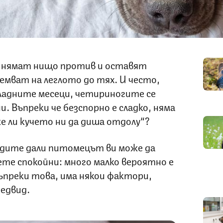
 нямат нищо против и оставят
емват на леглото до тях. И често,
хладните месеци, четириногите се
. Въпреки че безспорно е сладко, няма
же ли кучето ни да диша отдолу“?
чудите дали питомецът ви може да
ете спокойни: много малко вероятно е
ъпреки това, има някои фактори,
редвид.