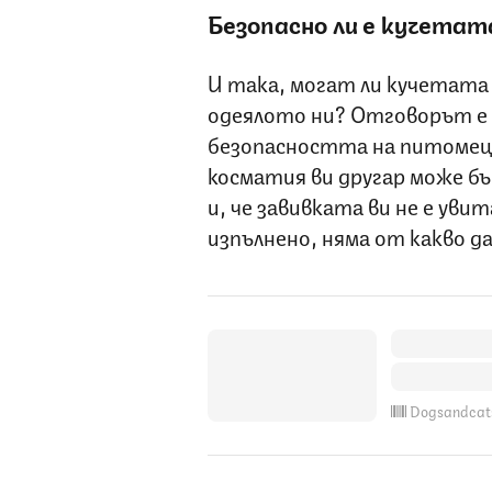
Безопасно ли е кучетат
И така, могат ли кучетата 
одеялото ни? Отговорът е 
безопасността на питомеца 
косматия ви другар може бъ
и, че завивката ви не е увит
изпълнено, няма от какво 
Dogsandcat