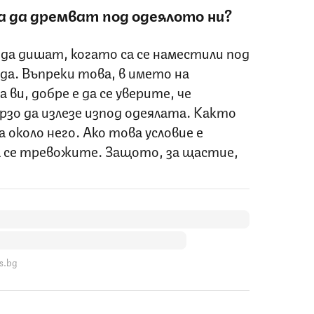
а да дремват под одеялото ни?
да дишат, когато са се наместили под
да. Въпреки това, в името на
ви, добре е да се уверите, че
рзо да излезе изпод одеялата. Както
а около него. Ако това условие е
да се тревожите. Защото, за щастие,
s.bg