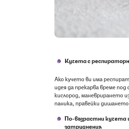
Кучета с респираторн
Ако кучето ви има респират
идея да прекарва време под
кислород, маневрирането и
паника, правейки дишането
По-възрастни кучета 
затруднения