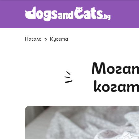
Начало
Кучета
Могат ли кучетата да дишат,
когат