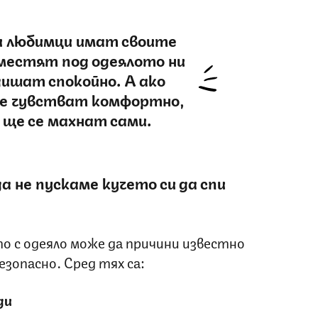
 любимци имат своите
аместят под одеялото ни
дишат спокойно. А ако
 се чувстват комфортно,
 ще се махнат сами.
да не пускаме кучето си да спи
о с одеяло може да причини известно
езопасно. Сред тях са:
ди