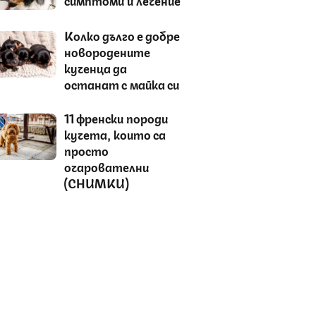
Колко дълго е добре
новородените
кученца да
останат с майка си
11 френски породи
кучета, които са
просто
очарователни
(СНИМКИ)