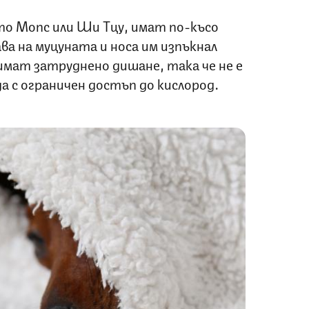
о Мопс или Ши Тцу, имат по-късо
ва на муцуната и носа им изпъкнал
 имат затруднено дишане, така че не е
а с ограничен достъп до кислород.