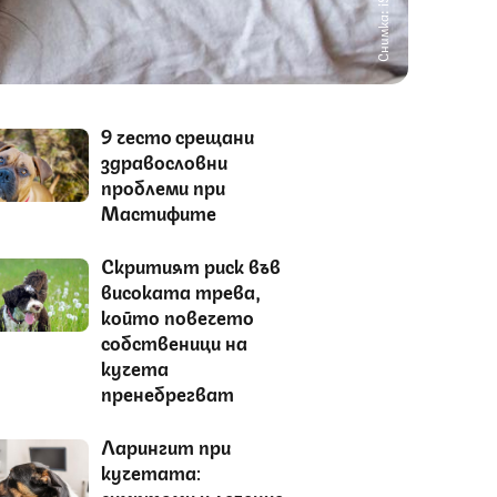
Снимка: iStock
9 често срещани
здравословни
проблеми при
Мастифите
Скритият риск във
високата трева,
който повечето
собственици на
кучета
пренебрегват
Ларингит при
кучетата:
симптоми и лечение