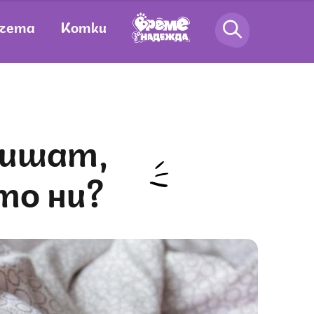
чета
Котки
то ни?