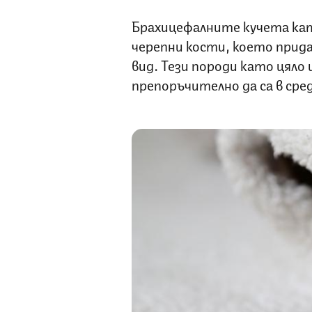
Брахицефалните кучета кат
черепни кости, което прида
вид. Тези породи като цяло
препоръчително да са в сред