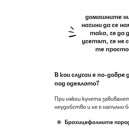
домашните ни
начини да се н
така, че да 
усетят, че не
те просто
В кои случаи е по-добре 
под одеялото?
При някои кучета завиванет
неудобство и не е напълно б
Брахицефалните поро