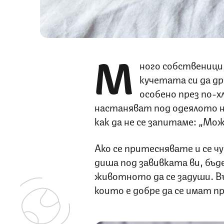
М
ного собственици
кучетата си да др
особено през по-
настаняват под одеялото ни
как да не се запитаме: „Мо
Ако се притеснявате и се 
диша под завивката ви, бъд
животното да се задуши. В
които е добре да се имат п