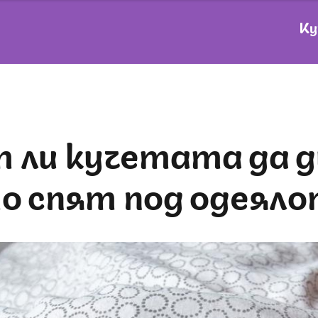
Ку
о спят под одеяло