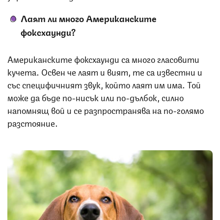
Лаят ли много Американските
фоксхаунди?
Американските фоксхаунди са много гласовити
кучета. Освен че лаят и вият, те са известни и
със специфичният звук, който лаят им има. Той
може да бъде по-нисък или по-дълбок, силно
напомнящ вой и се разпространява на по-голямо
разстояние.