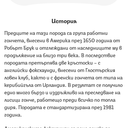
История
Предците на тази порода са група работни
гончета, внесени в Америка през 1650 година от
Робърт Брук и отглеждани от наследниците му в
продължение на близо три века. В последствие
породата претърпява две кръстоски – с
английски фоксхаунди, внесени от Глостърския
ловен клуб, както и с френски гончета от типа на
керибийгъла от Ирландия. В резултат се получило
едно много бързо и издръжливо на преследване на
лисици гонче, работещо преди всичко по топла
диря. Породата е стандартизирана през 1981
година.
Американските фоксхаунди са поне донякъде