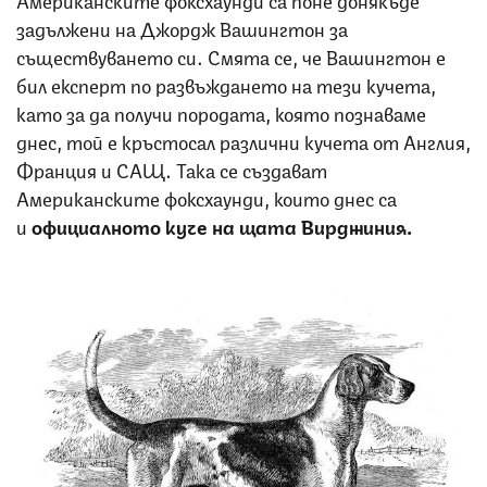
задължени на Джордж Вашингтон за
съществуването си. Смята се, че Вашингтон е
бил експерт по развъждането на тези кучета,
като за да получи породата, която познаваме
днес, той е кръстосал различни кучета от Англия,
Франция и САЩ. Така се създават
Американските фоксхаунди, които днес са
и
официалното куче на щата Вирджиния.