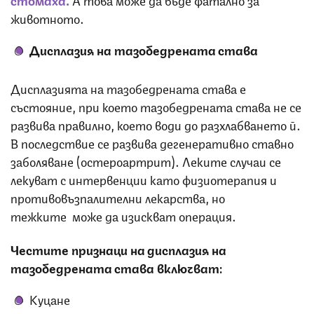
животното.
Дисплазия на тазобедрената става
Дисплазията на тазобедрената става е
състояние, при което тазобедрената става не се
развива правилно, което води до разхлабването й.
В последствие се развива дегенеративно ставно
заболяване (остероартрит). Леките случаи се
лекуват с интервенции като физиотерапия и
противовъзпалителни лекарства, но
тежките може да изискват операция.
Честите признаци на дисплазия на
тазобедрената става включват:
Куцане