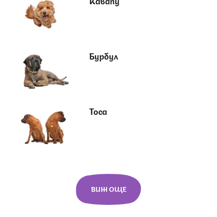
Кавапу
Бурбул
Тоса
ВИЖ ОЩЕ