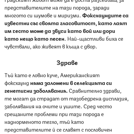
представителите на тази порода, заради
многото си шумове и миризми.
Фоксхаундите са
известни със своята гласовитост, като лаят
им често може да звучи като вой или дори
като нещо като песен
. Най-щастливи биха се
чувствали, ако живеят в къща с двор.
Здраве
Тъй като е ловно куче, Американският
фоксхаунд
няма заложени в селекцията си
генетични заболявания.
Сравнително здрави,
те могат да страдат от тазобедрена дисплазия,
заболявания на очите и ушите. Сред често
срещаните проблеми при тази порода е
наднорменото тегло, тъй като
представителите й се славят с пословичен