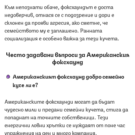
Към непознати обаче, фоксхаундът е доста
недоверчив, отнася се с подозрение и дори е
склонен да прояви агресия, ако сметне, че
семейството му е заплашено. Ранната
социализация е особено важна за тези кучета.
Често задавани въпроси за Американския
фоксхаунд
Американският фоксхаунд добро семейно
куче ли е?
Американските фоксхаунди могат да бъдат
чудесно мили и предани семейни кучета, стига да
попаднат на точните собственици. Тези
енергични ловни хрътки се нуждаят от поне час
упражнения на ден и много компания.