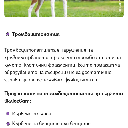
Снимка: iStock
Тромбоцитопатия
Тромбоцитопатията е нарушение на
кръвосъсирването, при което тромбоцитите на
кучето (клетъчни фрагменти, които помагат за
образуването на съсиреци) не са достатъчно
здрави, за да изпълняват функцията си.
Признаците на тромбоцитопатия при кучета
включват:
Кървене от носа
Кървене на венците или венците