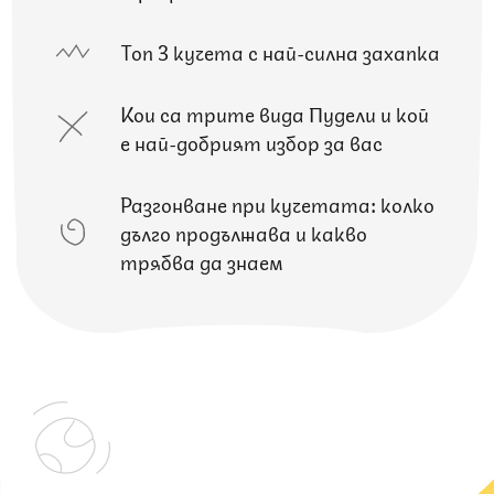
Топ 3 кучета с най-силна захапка
Кои са трите вида Пудели и кой
е най-добрият избор за вас
Разгонване при кучетата: колко
дълго продължава и какво
трябва да знаем