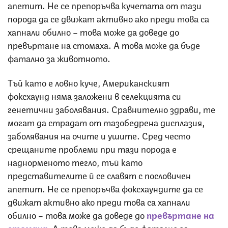
апетит. Не се препоръчва кучетата от тази
порода да се движат активно ако преди това са
хапнали обилно – това може да доведе до
превъртане на стомаха. А това може да бъде
фатално за животното.
Тъй като е ловно куче, Американският
фоксхаунд няма заложени в селекцията си
генетични заболявания. Сравнително здрави, те
могат да страдат от тазобедрена дисплазия,
заболявания на очите и ушите. Сред често
срещаните проблеми при тази порода е
наднорменото тегло, тъй като
представителите й се славят с пословичен
апетит. Не се препоръчва фоксхаундите да се
движат активно ако преди това са хапнали
обилно – това може да доведе до
превъртане на
стомаха.
А това може да бъде фатално за