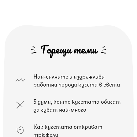
Горещи теми
Най-силните и издръжливи
работни породи кучета в света
5 думи, които кучетата обичат
да чуват най-много
Как кучетата откриват
трюфели