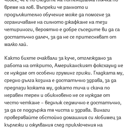
време на лов. Въпреки че ранното и
продължително обучение може да помогне за
ограничаване на силното джафкане на тези
четириноги, вероятно е добре съседите ви да са
достатъчно далеч, за да не се притесняват от
малко лай.
Както бихте очаквали за куче, отглеждано за
работа на открито, Американският фоксхаунд не
се нуждае от особени груминг грижи. Гладката му,
средно дълга козина е достатъчно здрава, за да
предпази кожата му, докато тича и скача по
неравен терен и обикновено не се нуждае от
често четкане – веднъж седмично е достатъчно,
за да се поддържа тя чиста и здрава. Винаги
проверявайте обстойно домашния си любимец за
кърлежи и ожулвания след приключения на