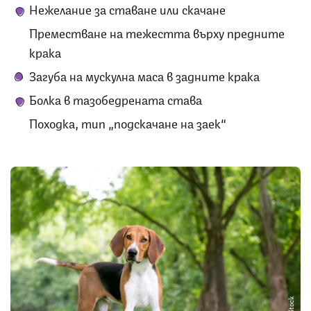
Нежелание за ставане или скачане
Преместване на тежестта върху предните
крака
Загуба на мускулна маса в задните крака
Болка в тазобедрената става
Походка, тип „подскачане на заек“