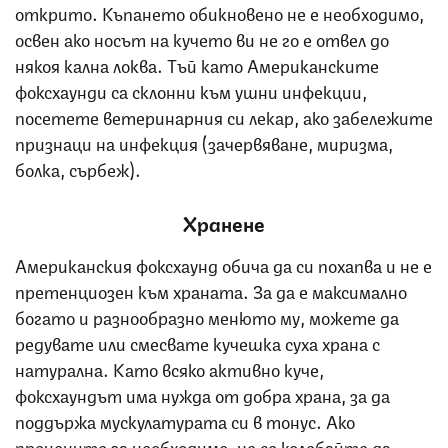
открито. Къпането обикновено не е необходимо,
освен ако носът на кучето ви не го е отвел до
някоя кална локва. Тъй като Американските
фоксхаунди са склонни към ушни инфекции,
посетете ветеринарния си лекар, ако забележите
признаци на инфекция (зачервяване, миризма,
болка, сърбеж).
Хранене
Американския фоксхаунд обича да си похапва и не е
претенциозен към храната. За да е максимално
богато и разнообразно менюто му, можете да
редувате или смесвате кучешка суха храна с
натурална. Като всяко активно куче,
фоксхаундът има нужда от добра храна, за да
поддържа мускулатурата си в тонус. Ако
прецените за необходимо, не се колебайте да