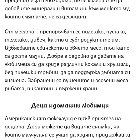
добавите минерали и витамини към менюто му,
които смятате, че са дефицит.
От месата – препоръчват се пилешко, пуешко,
телешко, дивеч, както и субпродуктите им.
Избягвайте свинското и овчето месо, тъй като
са доста мазни. Добре е редовно да давате на
любимеца си да гризе различни кокали и хрущяли,
без пилешки тръбни, за да поддържа зъбната си
хигиена. Забранени са пушените и осолени меса,
рибата, пикантни и пържени храни.
Деца и домашни любимци
Американският фоксхаунд е пръв приятел на
децата. Дори можете да видите снимки, на
които малчугани се учат да ходят, придържайки