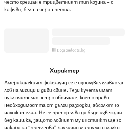
често срещан е трицветният тип козина – с
кафяви, бели и черни петна.
Dogsandcats.bg
Характер
Американският фоксхаунд се е използвал главно за
лов на лисици и диви свине. Тези кучета имат
изключително остро обоняние, което прави
необходимостта от дълги разходки, абсолютно
наложителна. Не се препоръчва да бъде извеждан
без каишка, защото ловният му инстинкт ще го
накара да “преследва” различни миризми и малки