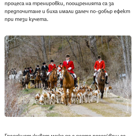
процеса на тренировки, поощренията са за
предпочитане и биха имали далеч по-добър ефект
при тези кучета.
Снимка: iStock
Градският живот може да е доста разсейващ за