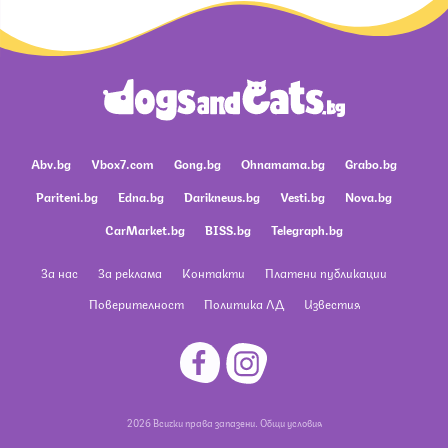
Abv.bg
Vbox7.com
Gong.bg
Ohnamama.bg
Grabo.bg
Pariteni.bg
Edna.bg
Dariknews.bg
Vesti.bg
Nova.bg
CarMarket.bg
BISS.bg
Telegraph.bg
За нас
За реклама
Контакти
Платени публикации
Поверителност
Политика ЛД
Известия
2026 Всички права запазени.
Общи условия