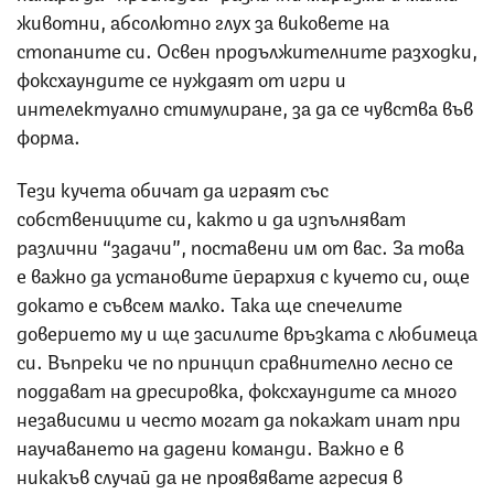
животни, абсолютно глух за виковете на
стопаните си. Освен продължителните разходки,
фоксхаундите се нуждаят от игри и
интелектуално стимулиране, за да се чувства във
форма.
Тези кучета обичат да играят със
собствениците си, както и да изпълняват
различни “задачи”, поставени им от вас. За това
е важно да установите йерархия с кучето си, още
докато е съвсем малко. Така ще спечелите
доверието му и ще засилите връзката с любимеца
си. Въпреки че по принцип сравнително лесно се
поддават на дресировка, фоксхаундите са много
независими и често могат да покажат инат при
научаването на дадени команди. Важно е в
никакъв случай да не проявявате агресия в