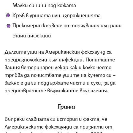
Малки синини под кожата
Кръв в урината или изпражненията
Прекомерно кървене от порязвания или рани
Ушни инфекции
Дългите уши на Американския фоксхаунд са
предразположени към инфекции. Попитайте
вашия ветеринарен лекар как и колко често
трябва да почиствате ушите на кучето си –
важно е да ги поддържате чисти и сухи, за да
предотвратите възможните възпаления.
Грижа
Въпреки славната си история и факта, че
Американските фоксхаунди са признати от