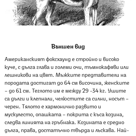
Снимка: iStock
Външен вид
Американският фоксхаунд е стройно и високо
куче, с дълга глава и големи очи, тъмнокафяви или
лешникови на цвят. Мъжките предтавители на
породата достигат до 64 см височина, женските
– до 61 см. Теглото им е между 29 -34 кг. Ушите
са дълги и клепнали, челюстите са силни, носът –
черен. Тялото е хармонично развито и
мускулесто, опашката – покрита с къса козина,
следва линията на гръбнака. Козината е средно
дълга, права, достатъчно твърда и лъскава. Най-