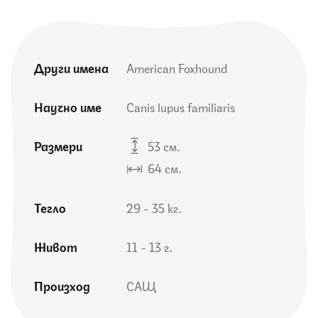
Други имена
American Foxhound
Научно име
Canis lupus familiaris
Размери
53 см.
64 см.
Тегло
29 - 35 кг.
Живот
11 - 13 г.
Произход
САЩ