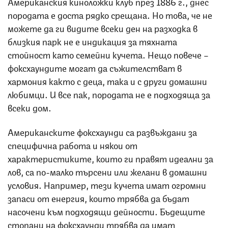
Американския киноложки клуб през 1886 г., днес
породата е доста рядко срещана. Но това, че не
можете да ги видите всеки ден на разходка в
близкия парк не е индикация за тяхната
стойност като семейни кучета. Нещо повече –
фоксхаундите могат да съжителстват в
хармония както с деца, така и с други домашни
любимци. И все пак, породата не е подходяща за
всеки дом.
Американските фоксхаунди са развъждани за
специфична работа и някои от
характеристиките, които ги правят идеални за
лов, са по-малко търсени или желани в домашни
условия. Например, тези кучета имат огромни
запаси от енергия, които трябва да бъдат
насочени към подходящи дейности. Бъдещите
стопани на фоксхаунди трябва да имат