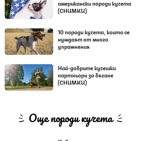
американски породи кучета
(СНИМКИ)
10 породи кучета, които се
нуждаят от много
упражнения
Най-добрите кучешки
партньори за бягане
(СНИМКИ)
Още породи кучета