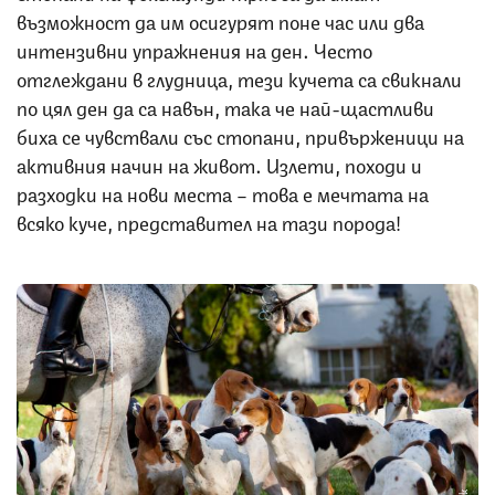
възможност да им осигурят поне час или два
интензивни упражнения на ден. Често
отглеждани в глудница, тези кучета са свикнали
по цял ден да са навън, така че най-щастливи
биха се чувствали със стопани, привърженици на
активния начин на живот. Излети, походи и
разходки на нови места – това е мечтата на
всяко куче, представител на тази порода!