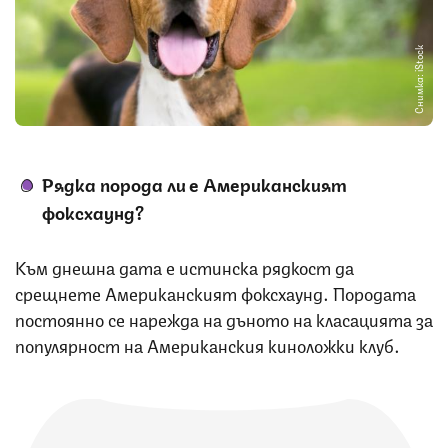
Снимка: iStock
Рядка порода ли е Американският
фоксхаунд?
Към днешна дата е истинска рядкост да
срещнете Американският фоксхаунд. Породата
постоянно се нарежда на дъното на класацията за
популярност на Американския киноложки клуб.