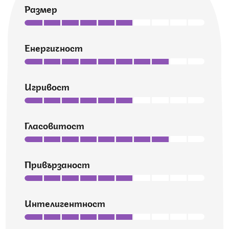
Размер
Енергичност
Игривост
Гласовитост
Привързаност
Интелигентност