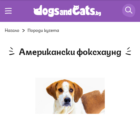
Начало
Породи кучета
Американски фоксхаунд
Снимка: Istock