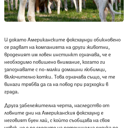
Снимка: iStock
И докато Американските фоксхаунди обикновено
се радват на компанията на други животни,
вроденият им ловен инстинкт означава, че е
необходимо повишено внимание, когато ги
запознавате с по-малки домашни любимци,
включително котки. Това означава също, че те
винаги трябва да са на повод при разходки в
града.
Друга забележителна черта, наследство от
ловните дни на Американския фоксхаунд е
неговият буен лай, с който съобщава на своя
човек, че е по следите на потенциална плячка по