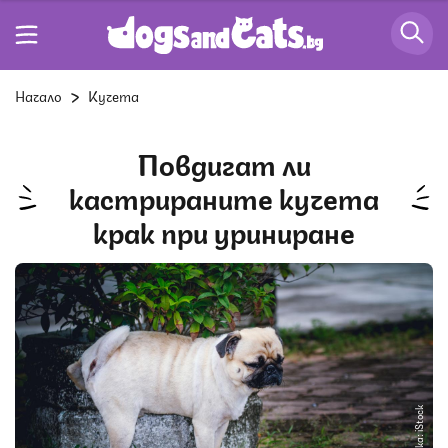
Начало
Кучета
Повдигат ли
кастрираните кучета
крак при уриниране
Снимка: iStock