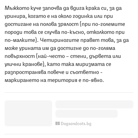
Мъжкото куче започва да вдига крака си, за да
уринира, когато е на около годинка или при
достигане на полова зрялост (при по-големите
породи това се случва по-късно, отколкото при
по-малките). Четириногите правят това, за да
може урината им да достигне до по-голяма
повърхност (най-често – стени, дървета или
улични кранове), като така миризмата се
разпространява повече и съответно -
маркирането на територия е по-явно.
Dogsandcats.bg