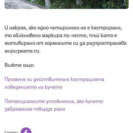
И накрая, ако едно четириного не е кастрирано,
то обикновено маркира по-често, тъй като е
мотивирано от хормоните си да разпространява
миризмата си.
Вижте още:
Променя ли действително кастрацията
поведението на кучето
Потенциалните усложнения, ако кучето
забременее твърде рано
Сподели