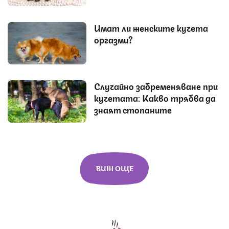
Имат ли женските кучета
оргазми?
Случайно забременяване при
кучетата: Какво трябва да
знаят стопаните
ВИЖ ОЩЕ