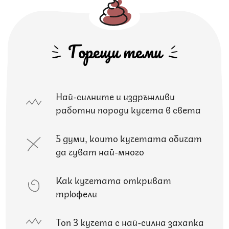
Горещи теми
Най-силните и издръжливи
работни породи кучета в света
5 думи, които кучетата обичат
да чуват най-много
Как кучетата откриват
трюфели
Топ 3 кучета с най-силна захапка