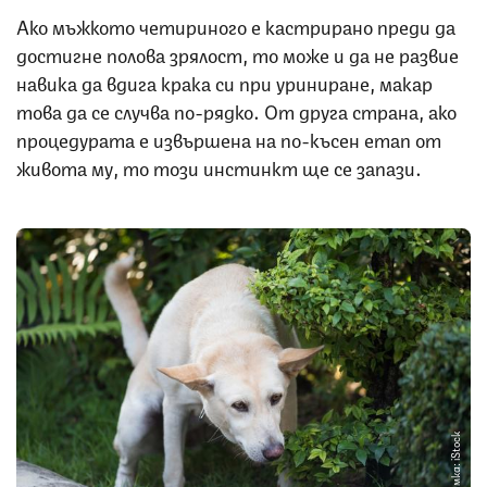
Ако мъжкото четириного е кастрирано преди да
достигне полова зрялост, то може и да не развие
навика да вдига крака си при уриниране, макар
това да се случва по-рядко. От друга страна, ако
процедурата е извършена на по-късен етап от
живота му, то този инстинкт ще се запази.
Снимка: iStock