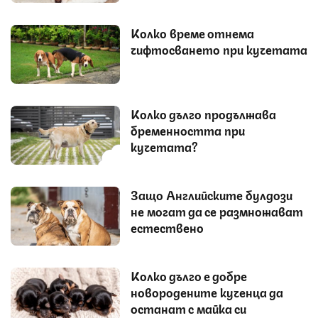
Колко време отнема
чифтосването при кучетата
Колко дълго продължава
бременността при
кучетата?
Защо Английските булдози
не могат да се размножават
естествено
Колко дълго е добре
новородените кученца да
останат с майка си