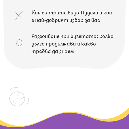
Кои са трите вида Пудели и кой
е най-добрият избор за вас
Разгонване при кучетата: колко
дълго продължава и какво
трябва да знаем