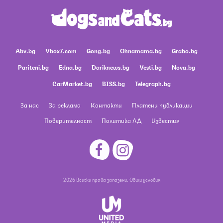
Abv.bg
Vbox7.com
Gong.bg
Ohnamama.bg
Grabo.bg
Pariteni.bg
Edna.bg
Dariknews.bg
Vesti.bg
Nova.bg
CarMarket.bg
BISS.bg
Telegraph.bg
За нас
За реклама
Контакти
Платени публикации
Поверителност
Политика ЛД
Известия
2026 Всички права запазени.
Общи условия