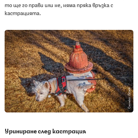
то ще го прави или не, няма пряка връзка с
кастрацията.
Снимка: iStock
Уриниране след кастрация