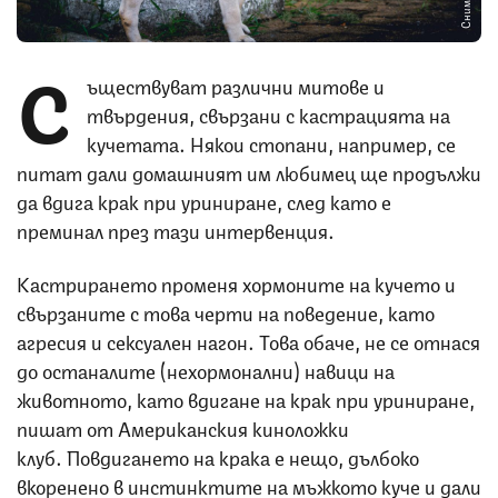
С
ъществуват различни митове и
твърдения, свързани с кастрацията на
кучетата. Някои стопани, например, се
питат дали домашният им любимец ще продължи
да вдига крак при уриниране, след като е
преминал през тази интервенция.
Кастрирането променя хормоните на кучето и
свързаните с това черти на поведение, като
агресия и сексуален нагон. Това обаче, не се отнася
до останалите (нехормонални) навици на
животното, като вдигане на крак при уриниране,
пишат от Американския киноложки
клуб. Повдигането на крака е нещо, дълбоко
вкоренено в инстинктите на мъжкото куче и дали