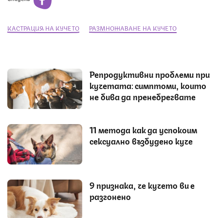
КАСТРАЦИЯ НА КУЧЕТО
РАЗМНОЖАВАНЕ НА КУЧЕТО
Репродуктивни проблеми при
кучетата: симптоми, които
не бива да пренебрегвате
11 метода как да успокоим
сексуално възбудено куче
9 признака, че кучето ви е
разгонено