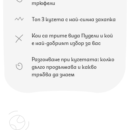
трюфели
Топ 3 кучета с най-силна захапка
Кои са трите вида Пудели и кой
е най-добрият избор за вас
Разгонване при кучетата: колко
дълго продължава и какво
трябва да знаем