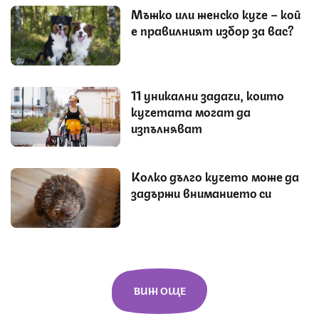
Мъжко или женско куче – кой
е правилният избор за вас?
11 уникални задачи, които
кучетата могат да
изпълняват
Колко дълго кучето може да
задържи вниманието си
ВИЖ ОЩЕ