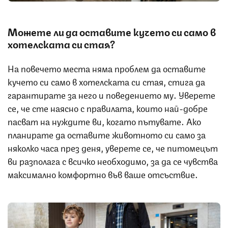
Можете ли да оставите кучето си само в
хотелската си стая?
На повечето места няма проблем да оставите
кучето си само в хотелската си стая, стига да
гарантирате за него и поведението му. Уверете
се, че сте наясно с правилата, които най-добре
пасват на нуждите ви, когато пътувате. Ако
планирате да оставите животното си само за
няколко часа през деня, уверете се, че питомецът
ви разполага с всичко необходимо, за да се чувства
максимално комфортно във ваше отсъствие.