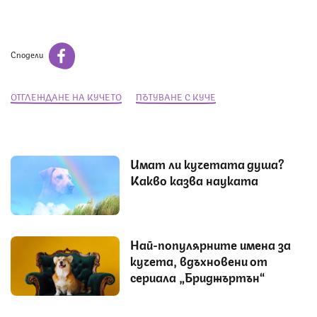
Сподели
ОТГЛЕЖДАНЕ НА КУЧЕТО
ПЪТУВАНЕ С КУЧЕ
Имат ли кучетата душа?
Какво казва науката
Най-популярните имена за
кучета, вдъхновени от
сериала „Бриджъртън“