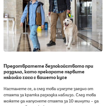
Снимка: iStock
Предотвратете безпокойството при
раздяла, като прекарате първите
няколко часа с вашето куче
Настанете се, а след това излезте заедно от
стаята за кратка разходка наблизо. След това
можете да напуснете стаята за 10 минути – да