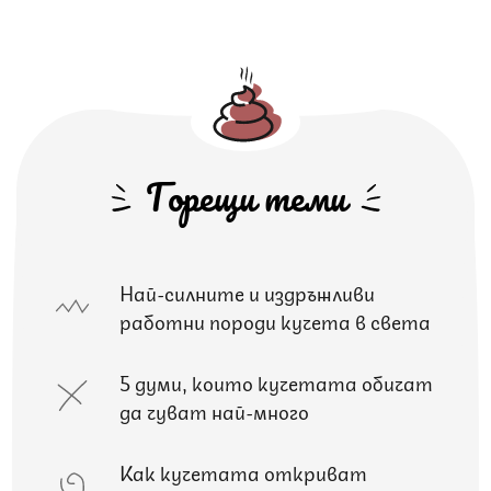
Горещи теми
Най-силните и издръжливи
работни породи кучета в света
5 думи, които кучетата обичат
да чуват най-много
Как кучетата откриват