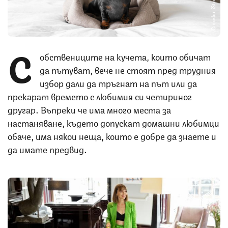
Снимка: iStock
С
обствениците на кучета, които обичат
да пътуват, вече не стоят пред трудния
избор дали да тръгнат на път или да
прекарат времето с любимия си четириног
другар. Въпреки че има много места за
настаняване, където допускат домашни любимци
обаче, има някои неща, които е добре да знаете и
да имате предвид.