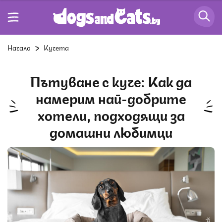
Начало
Кучета
Пътуване с куче: Как да
намерим най-добрите
хотели, подходящи за
домашни любимци