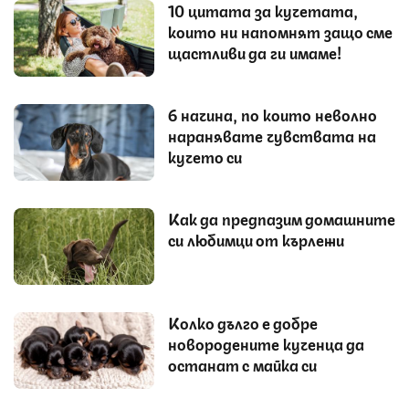
10 цитата за кучетата,
които ни напомнят защо сме
щастливи да ги имаме!
6 начина, по които неволно
наранявате чувствата на
кучето си
Как да предпазим домашните
си любимци от кърлежи
Колко дълго е добре
новородените кученца да
останат с майка си