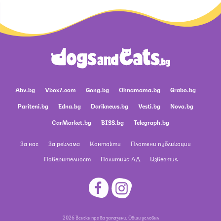
Abv.bg
Vbox7.com
Gong.bg
Ohnamama.bg
Grabo.bg
Pariteni.bg
Edna.bg
Dariknews.bg
Vesti.bg
Nova.bg
CarMarket.bg
BISS.bg
Telegraph.bg
За нас
За реклама
Контакти
Платени публикации
Поверителност
Политика ЛД
Известия
2026 Всички права запазени.
Общи условия