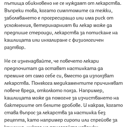
пътища обикновено не се нуждаят от лекарства.
Въпреки това, когато симптомите са тежки,
заболяването е прогресиращо или има риск от
усложнения, ветеринарният ви лекар може да
предпише стероиди, лекарства за потискане на
кашлицата или инхалиране с физиологичен
разтвор.
Не се изненадвайте, че повечето лекари
предпочитат да оставят настинката да
премине от само себе си, вместо да използват
лекарства. Понякога медикаментите причиняват
повече вреда, отколкото полза. Например,
кашлицата може да помогне за изчистването на
бактериите от белите дробове. И накрая, когато
става въпрос за лекарства за настинка без
рецепта, като например сиропи или спрейове за
кашлица, никога не прилагайте човешки