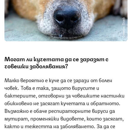
Снимка: iStock
Могат ли кучетата да се заразят с
човешки заболявания?
Малко вероятно е куче да се зарази от болен
човек. Това е така, защото вирусите и
бактериите, отговорни за човешките настинки
обикновено не засягат кучетата и обратното.
Възможно е обаче респираторните вируси да
мутират, променяйки видовете, които засягат,
както и тежестта на заболяването. За да се