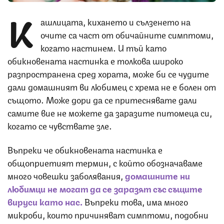
К
ашлицата, кихането и сълзенето на
очите са част от обичайните симптоми,
когато настинем. И тъй като
обикновената настинка е толкова широко
разпространена сред хората, може би се чудите
дали домашният ви любимец с хрема не е болен от
същото. Може дори да се притеснявате дали
самите вие не можете да заразите питомеца си,
когато се чувствате зле.
Въпреки че обикновената настинка е
общоприетият термин, с който обозначаваме
много човешки заболявания,
домашните ни
любимци не могат да се заразят със същите
вируси като нас.
Въпреки това, има много
микроби, които причиняват симптоми, подобни