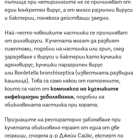
пътища при четириногите не се причиняват от
един конкретен вирус, а от много различни вируси
и бактерии, понякога действащи заедно.
Най-често човешките настинки се причиняват
от риновируси. Кучетата могат да развият
симптоми, подобни на настинка или грип, след
заразяване с вируси и бактерии като кучешки
аденовирус, кучешки парагрипен вирус
или Bordetella bronchiseptica (известната развъдна
кашлица). Това са само някои от патогените,
които са част от
комплекса на кучешките
инфекциозни заболявания
, подобни на
обикновената настинка при хората.
Признаците на респираторно заболяване при
кучетата обикновено траят от една от две
седмици, споделя д-р Джейн Сайкс, експерт по