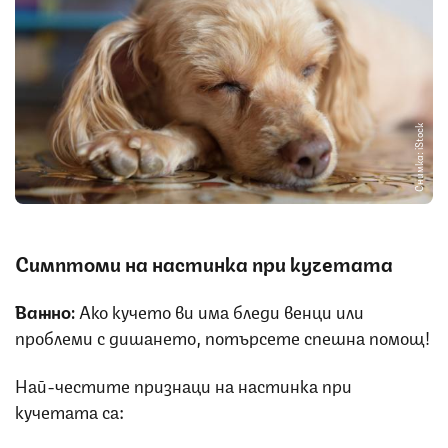
Снимка: iStock
Симптоми на настинка при кучетата
Важно:
Ако кучето ви има бледи венци или
проблеми с дишането, потърсете спешна помощ!
Най-честите признаци на настинка при
кучетата са: