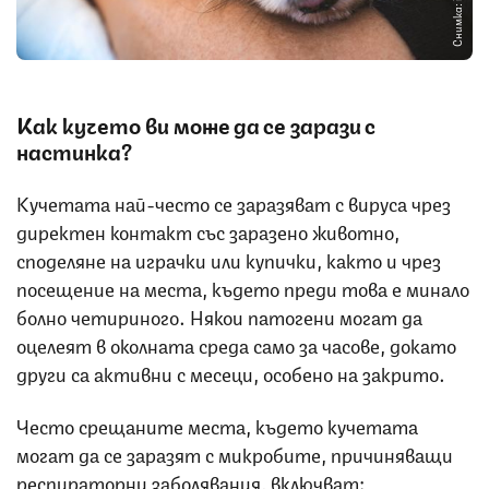
Снимка: iStock
Как кучет
о ви може да се зарази с
настинка?
Кучетата най-често се заразяват с вируса чрез
директен контакт със заразено животно,
споделяне на играчки или купички, както и чрез
посещение на места, където преди това е минало
болно четириного. Някои патогени могат да
оцелеят в околната среда само за часове, докато
други са активни с месеци, особено на закрито.
Често срещаните места, където кучетата
могат да се заразят с микробите, причиняващи
респираторни заболявания, включват: