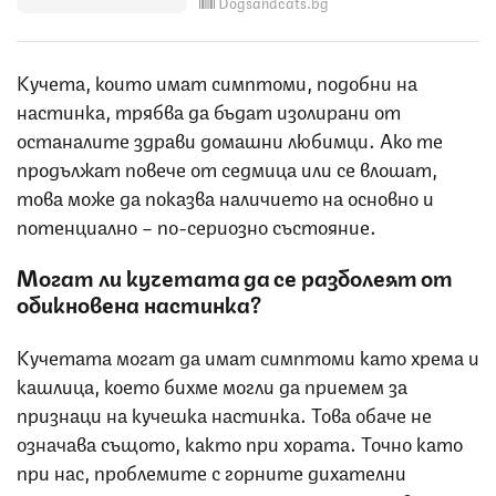
Dogsandcats.bg
Кучета, които имат симптоми, подобни на
настинка, трябва да бъдат изолирани от
останалите здрави домашни любимци. Ако те
продължат повече от седмица или се влошат,
това може да показва наличието на основно и
потенциално – по-сериозно състояние.
Могат ли кучетата да се разболеят от
обикновена настинка?
Кучетата могат да имат симптоми като хрема и
кашлица, което бихме могли да приемем за
признаци на кучешка настинка. Това обаче не
означава същото, както при хората. Точно като
при нас, проблемите с горните дихателни