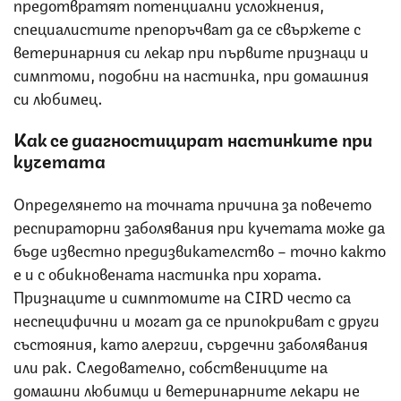
предотвратят потенциални усложнения,
специалистите препоръчват да се свържете с
ветеринарния си лекар при първите признаци и
симптоми, подобни на настинка, при домашния
си любимец.
Как се диагностицират настинките при
кучетата
Определянето на точната причина за повечето
респираторни заболявания при кучетата може да
бъде известно предизвикателство – точно както
е и с обикновената настинка при хората.
Признаците и симптомите на CIRD често са
неспецифични и могат да се припокриват с други
състояния, като алергии, сърдечни заболявания
или рак. Следователно, собствениците на
домашни любимци и ветеринарните лекари не