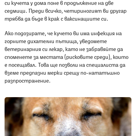
си кучета у дома поне в продължение на две
седмици. Преди всичко, четириногият ви другар
трябва да бъде в крак с ваксинациите си.
Ако подозирате, че кучето ви има инфекция на
горните дихателни пътища, уведомете
ветеринарния си лекар, като не забравяйте да
споменете за местата (рисковите среди), които
е посещавал. Това ще позволи на специалиста да
вземе предпазни мерки срещу по-нататъшно
разпространение.