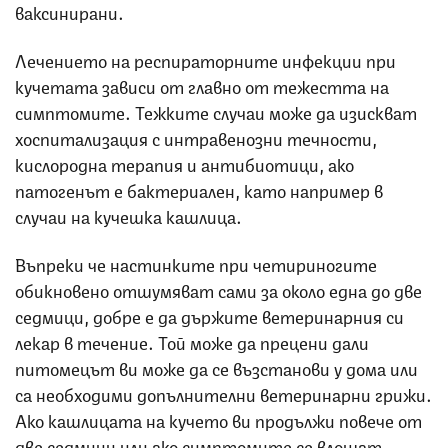
ваксинирани.
Лечението на респираторните инфекции при
кучетата зависи от главно от тежестта на
симптомите. Тежките случаи може да изискват
хоспитализация с интравенозни течности,
кислородна терапия и антибиотици, ако
патогенът е бактериален, като например в
случаи на кучешка кашлица.
Въпреки че настинките при четириногите
обикновено отшумяват сами за около една до две
седмици, добре е да държите ветеринарния си
лекар в течение. Той може да прецени дали
питомецът ви може да се възстанови у дома или
са необходими допълнителни ветеринарни грижи.
Ако кашлицата на кучето ви продължи повече от
две седмици или ако симптомите се влошат,