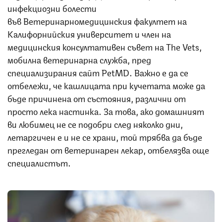
инфекциозни болести
във Ветеринарномедицинския факултет на
Калифорнийския университет и член на
медицинския консултативен съвет на The Vets,
мобилна ветеринарна служба, пред
специализирания сайт PetMD. Важно е да се
отбележи, че кашлицата при кучетата може да
бъде причинена от състояния, различни от
просто лека настинка. За това, ако домашният
ви любимец не се подобри след няколко дни,
летаргичен е и не се храни, той трябва да бъде
прегледан от ветеринарен лекар, отбелязва още
специалистът.