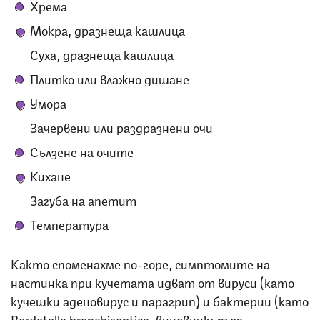
Хрема
Мокра, дразнеща кашлица
Суха, дразнеща кашлица
Плитко или влажно дишане
Умора
Зачервени или раздразнени очи
Сълзене на очите
Кихане
Загуба на апетит
Температура
Както споменахме по-горе, симптомите на
настинка при кучетата идват от вируси (като
кучешки аденовирус и парагрип) и бактерии (като
Bordetella bronchiseptica, виновникът за