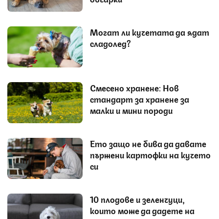
Могат ли кучетата да ядат
сладолед?
Смесено хранене: Нов
стандарт за хранене за
малки и мини породи
Ето защо не бива да давате
пържени картофки на кучето
си
10 плодове и зеленчуци,
които може да дадете на