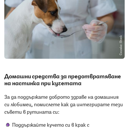
Снимка: iStock
Домашни средства за предотвратяване
на настинка
при кучетата
За да поддържате доброто здраве на домашния
си любимец, помислете как да интегрирате тези
съвети в рутината си:
Поддържайте кучето си в крак с