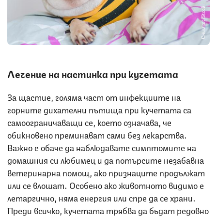
Снимка: iStock
Лечение на настинка при кучетата
За щастие, голяма част от инфекциите на
горните дихателни пътища при кучетата са
самоограничаващи се, което означава, че
обикновено преминават сами без лекарства.
Важно е обаче да наблюдавате симптомите на
домашния си любимец и да потърсите незабавна
ветеринарна помощ, ако признаците продължат
или се влошат. Особено ако животното видимо е
летаргично, няма енергия или спре да се храни.
Преди всичко, кучетата трябва да бъдат редовно