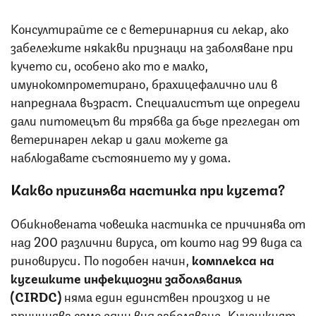
Консултирайте се с ветеринарния си лекар, ако
забележите някакви признаци на заболяване при
кучето си, особено ако то е малко,
имунокомпрометирано, брахицефалично или в
напреднала възраст. Специалистът ще определи
дали питомецът ви трябва да бъде прегледан от
ветеринарен лекар и дали можете да
наблюдавате състоянието му у дома.
Какво причинява настинка при кучета?
Обикновената човешка настинка се причинява от
над 200 различни вируса, от които над 99 вида са
риновируси. По подобен начин,
комплекса на
кучешките инфекциозни заболявания
(
CIRDC
)
няма един единствен произход и не
причинява само един вид заболяване. Кучешкият