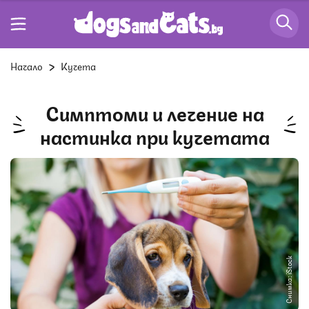
Начало
Кучета
Симптоми и лечение на
настинка при кучетата
Снимка: iStock