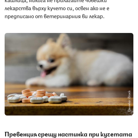
лекарства върху кучето си, освен ако не е
предписано от ветеринарния ви лекар.
Снимка: iStock
Превенция срещу настинка при кучетата