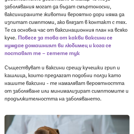
заболявания могат да бъдат смъртоносни,
ваксинираните животни вероятно дори няма да
изпитат симптоми, ако влязат в контакт с тях.
Те са основна час от ваксинационния план на всяко
куче.
Повече за това от какви ваксини се
нуждае домашният ви любимец и кога се
поставят те – четете тук
Съществуват и ваксини срещу кучешки грип и
кашлица, които предлагат подобни ползи като
нашите ваксини - те намаляват вероятността
от заболяване или минимализират симптомите и
продължителността на заболяването.