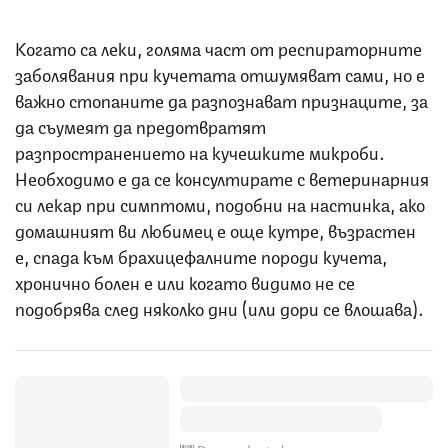
Когато са леки, голяма част от респираторните
заболявания при кучетата отшумяват сами, но е
важно стопаните да разпознават признаците, за
да съумеят да предотвратят
разпространението на кучешките микроби.
Необходимо е да се консултирате с ветеринарния
си лекар при симптоми, подобни на настинка, ако
домашният ви любимец е още кутре, възрастен
е, спада към брахицефалните породи кучета,
хронично болен е или когато видимо не се
подобрява след няколко дни (или дори се влошава).