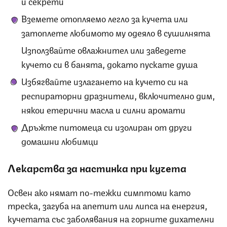
и секрети
Вземете отопляемо легло за кучета или
затоплете любимото му одеяло в сушилнята
Използвайте овлажнител или заведете
кучето си в банята, докато пускате душа
Избягвайте излагането на кучето си на
респираторни дразнители, включително дим,
някои етерични масла и силни аромати
Дръжте питомеца си изолиран от други
домашни любимци
Лекарства за настинка при кучета
Освен ако нямат по-тежки симптоми като
треска, загуба на апетит или липса на енергия,
кучетата със заболявания на горните дихателни