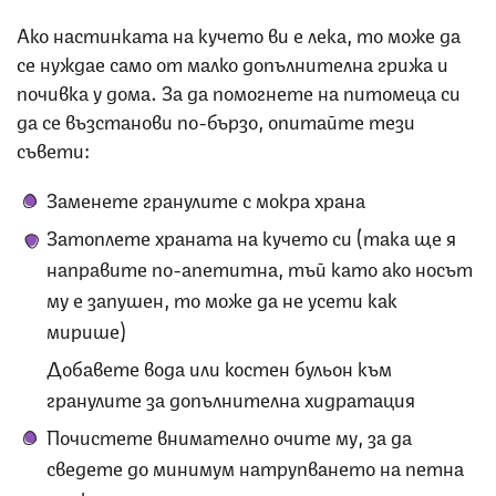
Ако настинката на кучето ви е лека, то може да
се нуждае само от малко допълнителна грижа и
почивка у дома. За да помогнете на питомеца си
да се възстанови по-бързо, опитайте тези
съвети:
Заменете гранулите с мокра храна
Затоплете храната на кучето си (така ще я
направите по-апетитна, тъй като ако носът
му е запушен, то може да не усети как
мирише)
Добавете вода или костен бульон към
гранулите за допълнителна хидратация
Почистете внимателно очите му, за да
сведете до минимум натрупването на петна