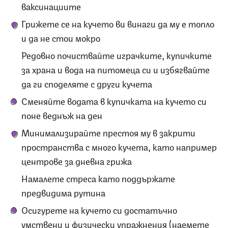
ваксинациите
Грижете се на кучето ви винаги да му е топло
и да не стои мокро
Редовно почиствайте играчките, купичките
за храна и вода на питомеца си и избягвайте
да ги споделяте с други кучета
Сменяйте водата в купичката на кучето си
поне веднъж на ден
Минимализирайте престоя му в закрити
пространства с много кучета, като например
центрове за дневна грижа
Намалете стреса като поддържате
предвидима рутина
Осигурете на кучето си достатъчно
умствени и физически упражнения (наемете