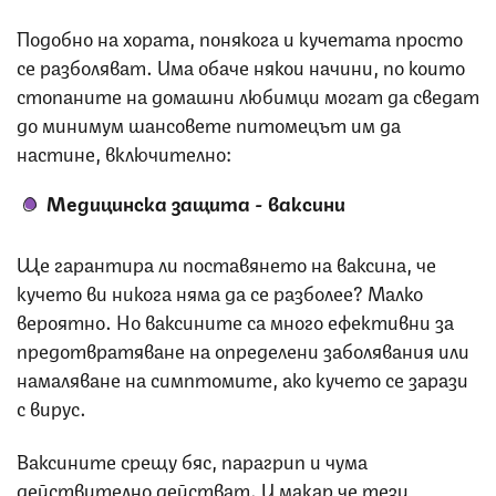
Подобно на хората, понякога и кучетата просто
се разболяват. Има обаче някои начини, по които
стопаните на домашни любимци могат да сведат
до минимум шансовете питомецът им да
настине, включително:
Медицинска защита - ваксини
Ще гарантира ли поставянето на ваксина, че
кучето ви никога няма да се разболее? Малко
вероятно. Но ваксините са много ефективни за
предотвратяване на определени заболявания или
намаляване на симптомите, ако кучето се зарази
с вирус.
Ваксините срещу бяс, парагрип и чума
действително действат. И макар че тези