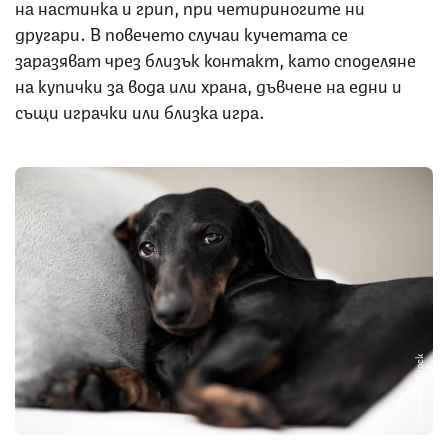
на настинка и грип, при четириногите ни
другари. В повечето случаи кучетата се
заразяват чрез близък контакт, като споделяне
на купички за вода или храна, дъвчене на едни и
същи играчки или близка игра.
Снимка: iStock