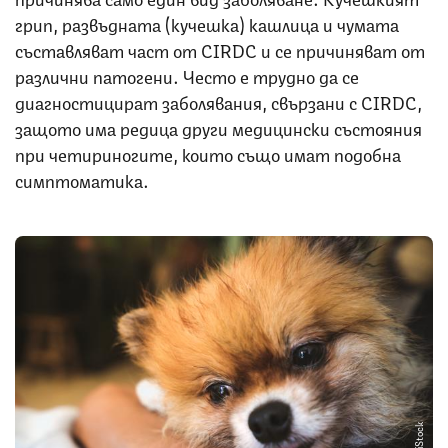
грип, развъдната (кучешка) кашлица и чумата
съставляват част от CIRDC и се причиняват от
различни патогени. Често е трудно да се
диагностицират заболявания, свързани с CIRDC,
защото има редица други медицински състояния
при четириногите, които също имат подобна
симптоматика.