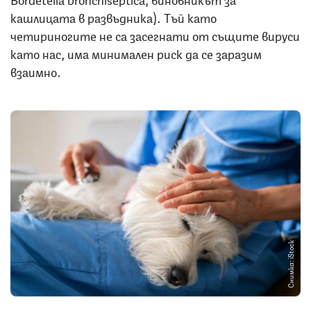
кашлицата в развъдника). Тъй като
четириногите не са засегнати от същите вируси
като нас, има минимален риск да се заразим
взаимно.
Снимка: iStock