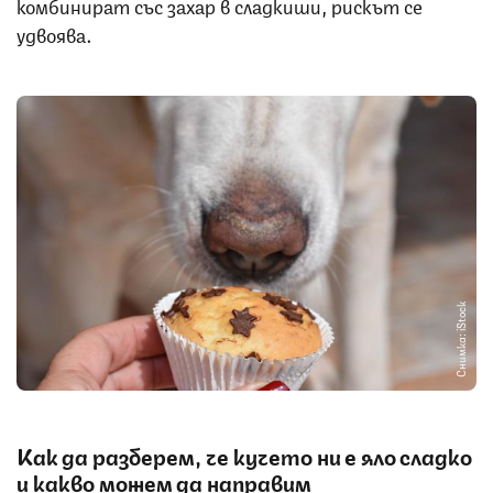
комбинират със захар в сладкиши, рискът се
удвоява.
Снимка: iStock
Как да разберем, че кучето ни е яло сладко
и какво можем да направим