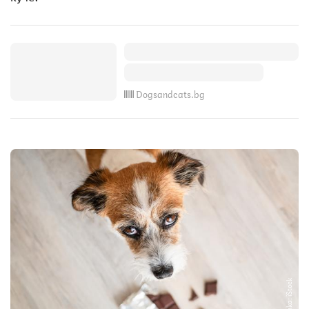
Dogsandcats.bg
Снимка: iStock