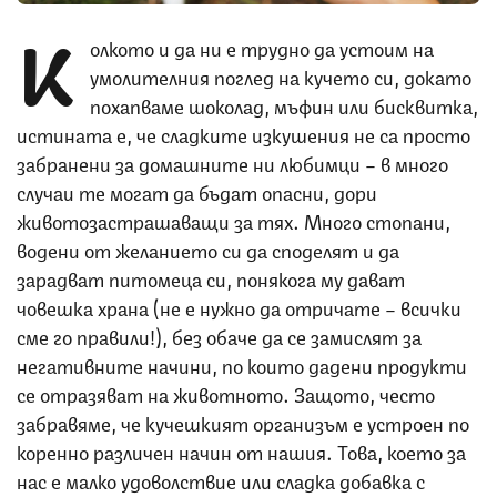
К
олкото и да ни е трудно да устоим на
умолителния поглед на кучето си, докато
похапваме шоколад, мъфин или бисквитка,
истината е, че сладките изкушения не са просто
забранени за домашните ни любимци – в много
случаи те могат да бъдат опасни, дори
животозастрашаващи за тях. Много стопани,
водени от желанието си да споделят и да
зарадват питомеца си, понякога му дават
човешка храна (не е нужно да отричате – всички
сме го правили!), без обаче да се замислят за
негативните начини, по които дадени продукти
се отразяват на животното. Защото, често
забравяме, че кучешкият организъм е устроен по
коренно различен начин от нашия. Това, което за
нас е малко удоволствие или сладка добавка с