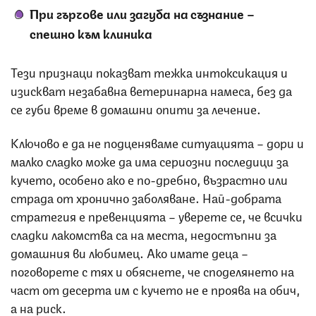
При гърчове или загуба на съзнание –
спешно към клиника
Тези признаци показват тежка интоксикация и
изискват незабавна ветеринарна намеса, без да
се губи време в домашни опити за лечение.
Ключово е да не подценяваме ситуацията – дори и
малко сладко може да има сериозни последици за
кучето, особено ако е по-дребно, възрастно или
страда от хронично заболяване. Най-добрата
стратегия е превенцията – уверете се, че всички
сладки лакомства са на места, недостъпни за
домашния ви любимец. Ако имате деца –
поговорете с тях и обяснете, че споделянето на
част от десерта им с кучето не е проява на обич,
а на риск.