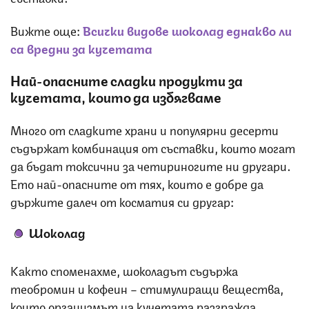
Вижте още:
Всички видове шоколад еднакво ли
са вредни за кучетата
Най-опасните сладки
продукти за
кучетата, които да избягваме
Много от сладките храни и популярни десерти
съдържат комбинация от съставки, които могат
да бъдат токсични за четириногите ни другари.
Ето най-опасните от тях, които е добре да
държите далеч от косматия си другар:
Шоколад
Както споменахме, шоколадът съдържа
теобромин и кофеин – стимулиращи вещества,
които организмът на кучетата разгражда