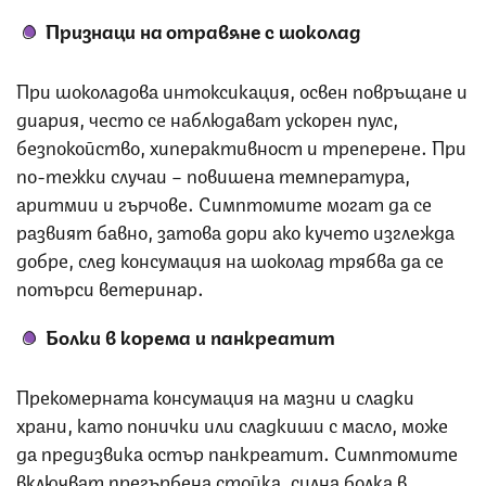
Признаци на отравяне с шоколад
При шоколадова интоксикация, освен повръщане и
диария, често се наблюдават ускорен пулс,
безпокойство, хиперактивност и треперене. При
по-тежки случаи – повишена температура,
аритмии и гърчове. Симптомите могат да се
развият бавно, затова дори ако кучето изглежда
добре, след консумация на шоколад трябва да се
потърси ветеринар.
Болки в корема и панкреатит
Прекомерната консумация на мазни и сладки
храни, като понички или сладкиши с масло, може
да предизвика остър панкреатит. Симптомите
включват прегърбена стойка, силна болка в