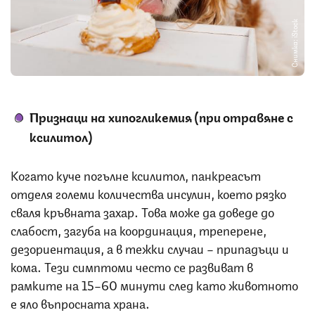
Снимка: iStock
Признаци на хипогликемия (при отравяне с
ксилитол)
Когато куче погълне ксилитол, панкреасът
отделя големи количества инсулин, което рязко
сваля кръвната захар. Това може да доведе до
слабост, загуба на координация, треперене,
дезориентация, а в тежки случаи – припадъци и
кома. Тези симптоми често се развиват в
рамките на 15–60 минути след като животното
е яло въпросната храна.