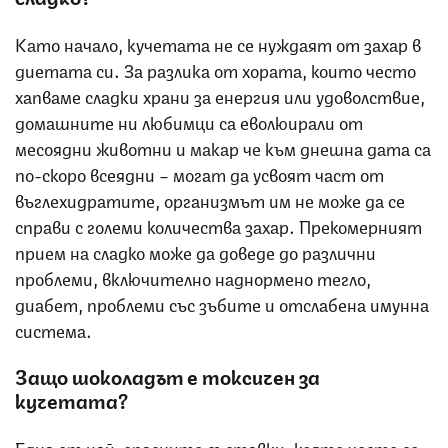
Като начало, кучетата не се нуждаят от захар в
диетата си. За разлика от хората, които често
хапваме сладки храни за енергия или удоволствие,
домашните ни любимци са еволюирали от
месоядни животни и макар че към днешна дата са
по-скоро всеядни – могат да усвоят част от
въглехидратите, организмът им не може да се
справи с големи количества захар. Прекомерният
прием на сладко може да доведе до различни
проблеми, включително наднормено тегло,
диабет, проблеми със зъбите и отслабена имунна
система.
Защо шоколадът е токсичен за
кучетата?
Една от най-опасните съставки, която често се