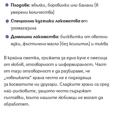
Плодове:
ябълки, боровинки или банани (в
умерени количества)
Специални кучешки лакомства о
т
зоомагазина
Домашни лакомства:
бисквитки от овесени
ядки, фъстъчено масло (без ксилитол) и тиква
В крайна сметка, грижата за едно куче е смесица
от любов, отговорност и информираност. Част
от тази отговорност е да разбираме, че
„човешката“ храна често не е подходяща
за косматите ни другари. Сладките храни са сред
най-рисковите, защото често съдържат
съставки, които нашите любимци не могат да
обработят.