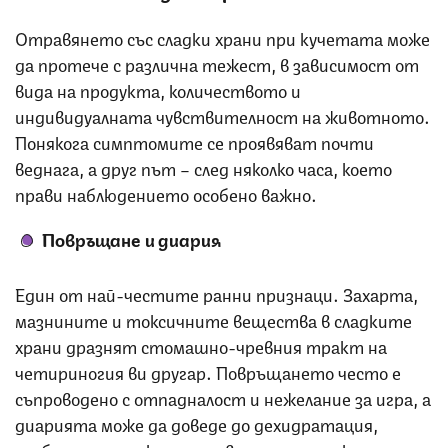
Отравянето със сладки храни при кучетата може
да протече с различна тежест, в зависимост от
вида на продукта, количеството и
индивидуалната чувствителност на животното.
Понякога симптомите се проявяват почти
веднага, а друг път – след няколко часа, което
прави наблюдението особено важно.
Повръщане и диария
Един от най-честите ранни признаци. Захарта,
мазнините и токсичните вещества в сладките
храни дразнят стомашно-чревния тракт на
четириногия ви другар. Повръщането често е
съпроводено с отпадналост и нежелание за игра, а
диарията може да доведе до дехидратация,