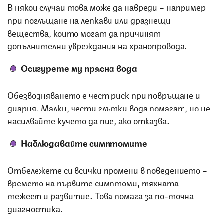
В някои случаи това може да навреди – например
при поглъщане на лепкави или дразнещи
вещества, които могат да причинят
допълнителни увреждания на хранопровода.
Осигурете
му
прясна вода
Обезводняването е чест риск при повръщане и
диария. Малки, чести глътки вода помагат, но не
насилвайте кучето да пие, ако отказва.
Наблюдавайте симптомите
Отбележете си всички промени в поведението –
времето на първите симптоми, тяхната
тежест и развитие. Това помага за по-точна
диагностика.