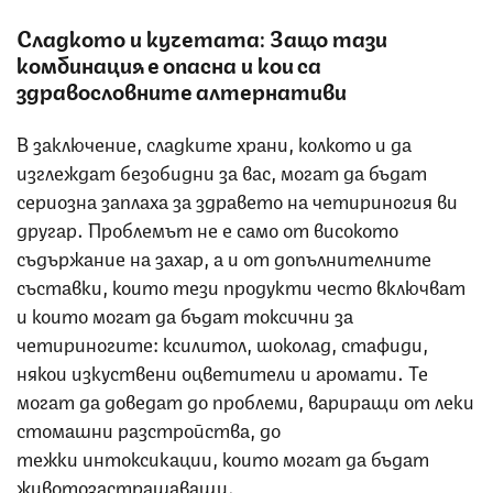
Сладкото и кучетата: Защо тази
комбинация е опасна и кои са
здравословните алтернативи
В заключение, сладките храни, колкото и да
изглеждат безобидни за вас, могат да бъдат
сериозна заплаха за здравето на четириногия ви
другар. Проблемът не е само от високото
съдържание на захар, а и от допълнителните
съставки, които тези продукти често включват
и които могат да бъдат токсични за
четириногите: ксилитол, шоколад, стафиди,
някои изкуствени оцветители и аромати. Те
могат да доведат до проблеми, вариращи от леки
стомашни разстройства, до
тежки интоксикации, които могат да бъдат
животозастрашаващи.