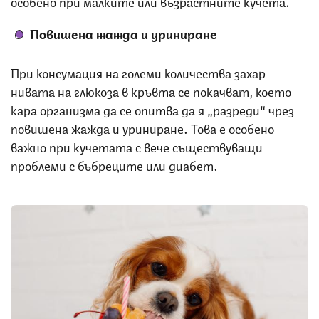
особено при малките или възрастните кучета.
Повишена жажда и уриниране
При консумация на големи количества захар
нивата на глюкоза в кръвта се покачват, което
кара организма да се опитва да я „разреди“ чрез
повишена жажда и уриниране. Това е особено
важно при кучетата с вече съществуващи
проблеми с бъбреците или диабет.