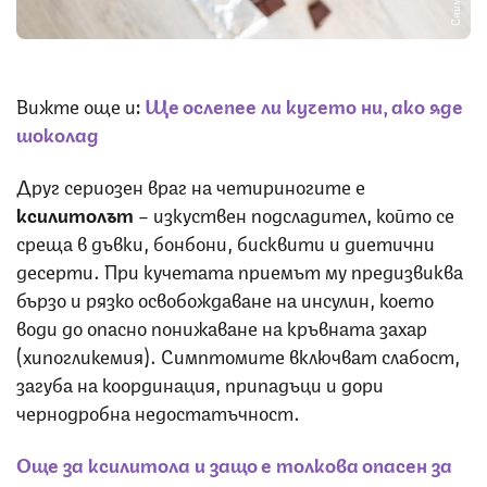
Вижте още и
:
Ще ослепее ли кучето ни, ако яде
шоколад
Друг сериозен враг на четириногите е
ксилитолът
– изкуствен подсладител, който се
среща в дъвки, бонбони, бисквити и диетични
десерти. При кучетата приемът му предизвиква
бързо и рязко освобождаване на инсулин, което
води до опасно понижаване на кръвната захар
(хипогликемия). Симптомите включват слабост,
загуба на координация, припадъци и дори
чернодробна недостатъчност.
Още за ксилитола и защо е толкова опасен за