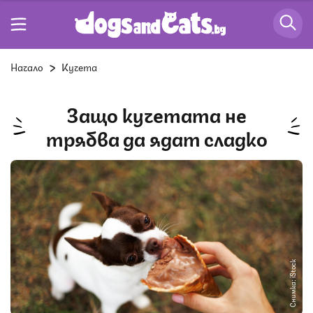
Начало
Кучета
Защо кучетата не
трябва да ядат сладко
Снимка: iStock