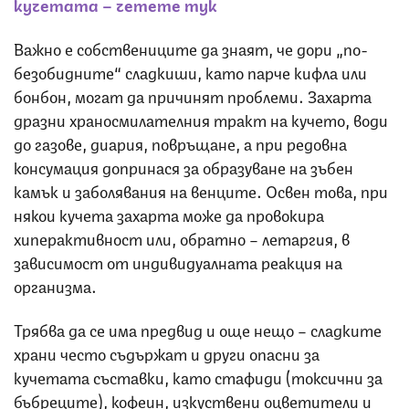
кучетата – четете тук
Важно е собствениците да знаят, че дори „по-
безобидните“ сладкиши, като парче кифла или
бонбон, могат да причинят проблеми. Захарта
дразни храносмилателния тракт на кучето, води
до газове, диария, повръщане, а при редовна
консумация допринася за образуване на зъбен
камък и заболявания на венците. Освен това, при
някои кучета захарта може да провокира
хиперактивност или, обратно – летаргия, в
зависимост от индивидуалната реакция на
организма.
Трябва да се има предвид и още нещо – сладките
храни често съдържат и други опасни за
кучетата съставки, като стафиди (токсични за
бъбреците), кофеин, изкуствени оцветители и