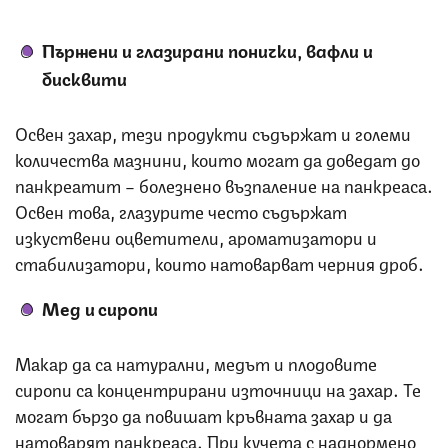
Пържени и глазирани понички, вафли и
бисквити
Освен захар, тези продукти съдържат и големи
количества мазнини, които могат да доведат до
панкреатит – болезнено възпаление на панкреаса.
Освен това, глазурите често съдържат
изкуствени оцветители, ароматизатори и
стабилизатори, които натоварват черния дроб.
Мед и сиропи
Макар да са натурални, медът и плодовите
сиропи са концентрирани източници на захар. Те
могат бързо да повишат кръвната захар и да
натоварят панкреаса. При кучета с наднормено