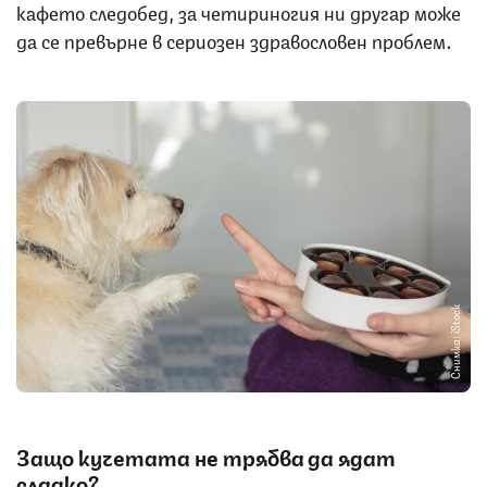
кафето следобед, за четириногия ни другар може
да се превърне в сериозен здравословен проблем.
Снимка: iStock
Защо кучетата не трябва да ядат
сладко?