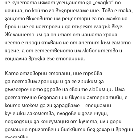
че кучетата нямат усещането за „сладко“ по
начина, по който го възприемаме ние. Това е така,
защото вкусовите им рецептори са по-малко на
брой и не са настроени да търсят сладък вкус.
Желанието им да опитат от нашата храна
често е продиктувано не от апетит към самото
ядене, а от естественото им любопитство и
социална връзка със стопанина.
Като отговорни стопани, ние трябва
да поставим граници и да се грижим за
дългосрочното здраве на своите любимци. Има
достатъчно безопасни и вкусни алтернативи, с
които можем да ги зарадваме – специални
кучешки лакомства, плодове и зеленчуци,
подходящи за консумация от кучета, или дори
домашно приготвени бисквити без захар и вредни
съставки.