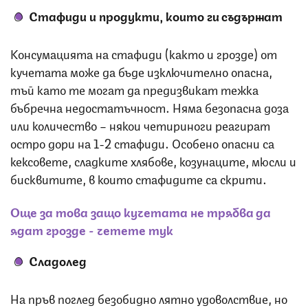
Стафиди и продукти, които ги съдържат
Консумацията на стафиди (както и грозде) от
кучетата може да бъде изключително опасна,
тъй като те могат да предизвикат тежка
бъбречна недостатъчност. Няма безопасна доза
или количество – някои четириноги реагират
остро дори на 1-2 стафиди. Особено опасни са
кексовете, сладките хлябове, козунаците, мюсли и
бисквитите, в които стафидите са скрити.
Още за това защо кучетата не трябва да
ядат грозде - четете тук
Сладолед
На пръв поглед безобидно лятно удоволствие, но