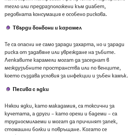
тегло или предразположени към диабет,
редовната консумация е особено рискова.
Твърди бонбони и карамел
Те са опасни не само заради захарта, но и заради
риска от задавяне или увреждане на зъбите.
Лепкавите карамели могат да заседнат в
междузъбните пространства или по венците,
което създава условия за инфекции и зъбен камък.
Печива с ядки
Някои ядки, като макадамия, са токсични за
кучетата, а други – като орехи и бадеми – са
трудносмилаеми и могат да причинят запек,
стомашни болки и повръщане. Когато се