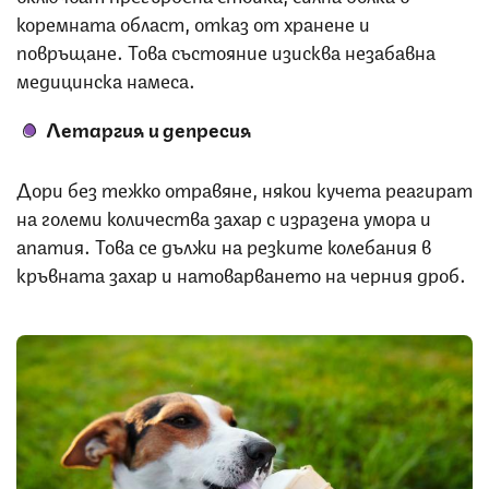
коремната област, отказ от хранене и
повръщане. Това състояние изисква незабавна
медицинска намеса.
Летаргия и депресия
Дори без тежко отравяне, някои кучета реагират
на големи количества захар с изразена умора и
апатия. Това се дължи на резките колебания в
кръвната захар и натоварването на черния дроб.