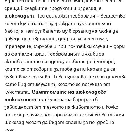
среща в сладките продукти и изделия, е
шоколадът
. Той съдържа теобромин – вещество,
което кучетата разграждат изключително
бавно, а натрупването му в организма може да
доведе до повръщане, диария, ускорен пулс,
треперене, гърчове и при по-тежки случаи – дори
до фатален край. Теоброминът инхибира
активирането на аденозиновите рецептори,
които са отговорни за това да ни карат да се
чувстваме сънливи. Това означава, че той действа
като вид стимулант, когато се поглъща от
кучетата.
Симптомите на шоколадова
токсичност
при кучетата варират в
зависимост от теглото на животното и колко
шоколад е изяло, но дори малки количества тъмен
шоколад могат да бъдат опасни за по-дребно
куче.