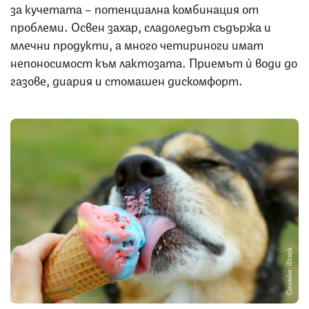
за кучетата – потенциална комбинация от
проблеми. Освен захар, сладоледът съдържа и
млечни продукти, а много четириноги имат
непоносимост към лактозата. Приемът ѝ води до
газове, диария и стомашен дискомфорт.
Снимка: iStock