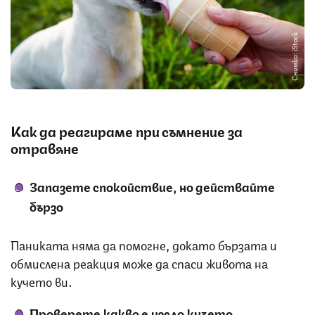
Снимка: iStock
Как да реагираме при съмнение за
отравяне
Запазете спокойствие, но действайте
бързо
Паниката няма да помогне, докато бързата и
обмислена реакция може да спаси живота на
кучето ви.
Проверете какво е изяло кучето