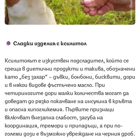
Снимка: iStock
Сладки изделия с ксилитол
Ксилитолът е изкуствен подсладител, който се
среща в диетични продукти и такива, обозначени
като „без захар“ – дъвки, бонбони, бисквити, дори
и в някои видове фъстъчено масло. При
четириногите дори малки количества могат да
доведат до рязко покачване на инсулина в кръвта
и опасна хипогликемия. Първите признаци
включват внезапна слабост, загуба на
координация, тремори и припадъци, а при по-
големи дози е възможно увреждане на черния дроб.