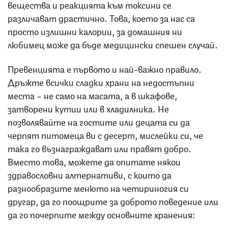
вещества и реакцията към токсини се
различават драстично. Това, което за нас са
просто излишни калории, за домашния ни
любимец може да бъде медицински спешен случай.
Превенцията е първото и най-важно правило.
Дръжте всички сладки храни на недостъпни
места – не само на масата, а в шкафове,
затворени кутии или в хладилника. Не
позволявайте на гостите или децата си да
черпят питомеца ви с десерт, мислейки си, че
така го възнаграждават или правят добро.
Вместо това, можете да опитате някои
здравословни алтернативи, с които да
разнообразите менюто на четириногия си
другар, да го поощрите за доброто поведение или
да го почерпите между основните хранения: