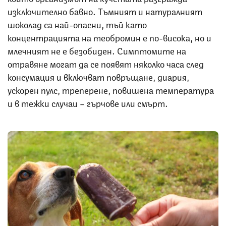
изключително бавно. Тъмният и натуралният
шоколад са най-опасни, тъй като
концентрацията на теобромин е по-висока, но и
млечният не е безобиден. Симптомите на
отравяне могат да се появят няколко часа след
консумация и включват повръщане, диария,
ускорен пулс, треперене, повишена температура
и в тежки случаи – гърчове или смърт.