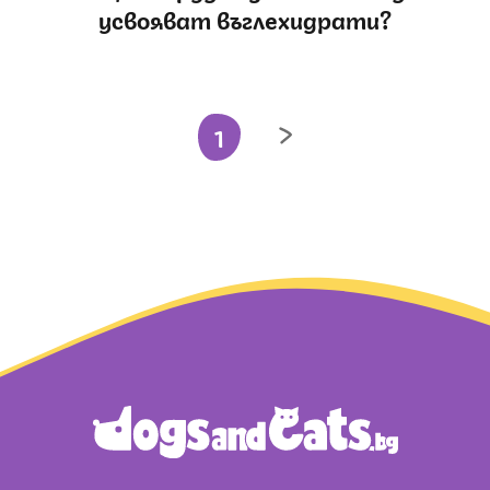
усвояват въглехидрати?
1