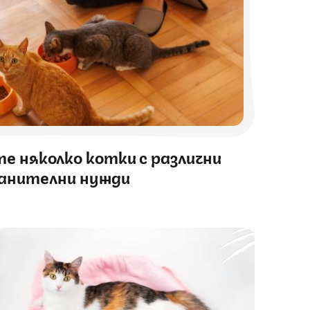
е няколко котки с различни
анителни нужди