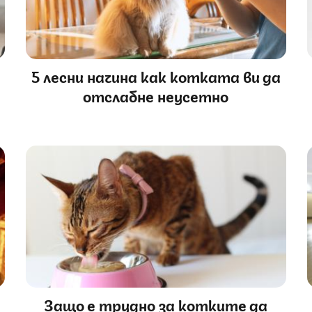
5 лесни начина как котката ви да
отслабне неусетно
Защо е трудно за котките да