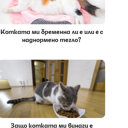
Котката ми бременна ли е или е с
наднормено тегло?
Защо котката ми винаги е