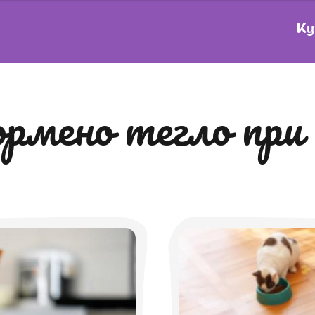
Ку
нормено тегло при