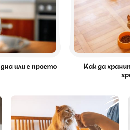
дна или е просто
Как да хранит
хр