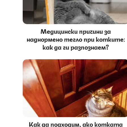
Медицински причини за
наднормено тегло при котките:
как да ги разпознаем?
Как да подходим, ако котката