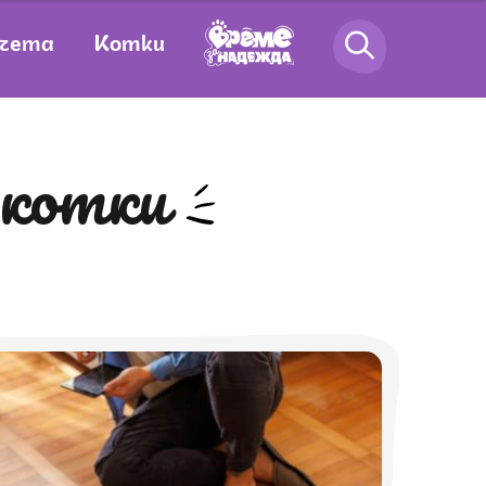
чета
Котки
 котки