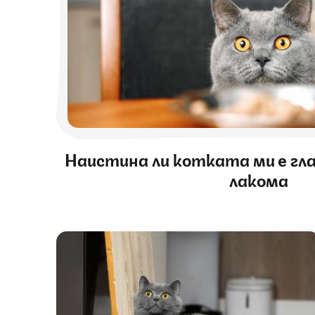
Наистина ли котката ми е гла
лакома