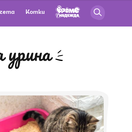
чета
Котки
а урина