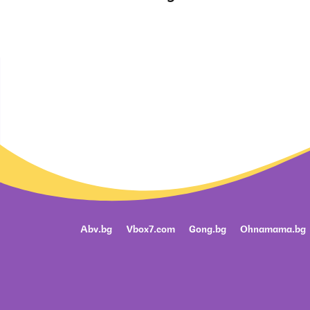
Abv.bg
Vbox7.com
Gong.bg
Ohnamama.bg