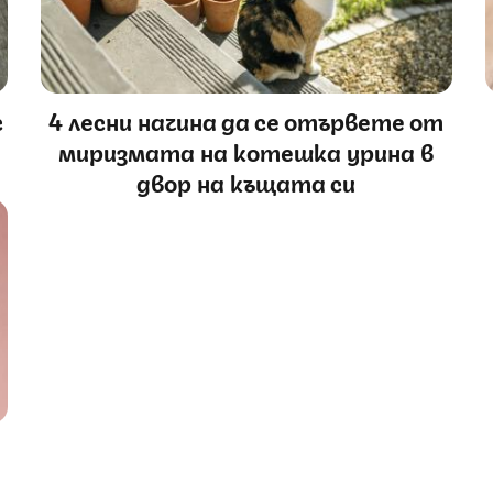
с
4 лесни начина да се отървете от
миризмата на котешка урина в
двор на къщата си