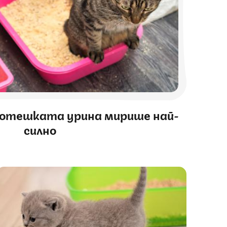
котешката урина мирише най-
силно