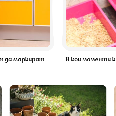
т да маркират
В кои моменти 