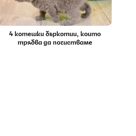
4 котешки бъркотии, които
трябва да почистваме