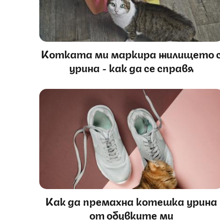
Котката ми маркира жилището 
урина - как да се справя
Как да премахна котешка урина
от обувките ми