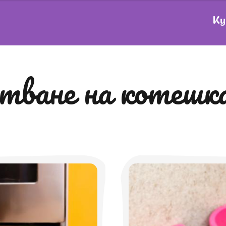
Ку
стване на котешк