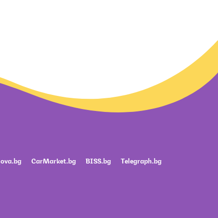
ova.bg
CarMarket.bg
BISS.bg
Telegraph.bg