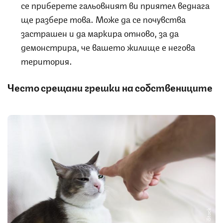
се приберете гальовният ви приятел веднага
ще разбере това. Може да се почувства
застрашен и да маркира отново, за да
демонстрира, че вашето жилище е негова
територия.
Често срещани грешки на собствениците