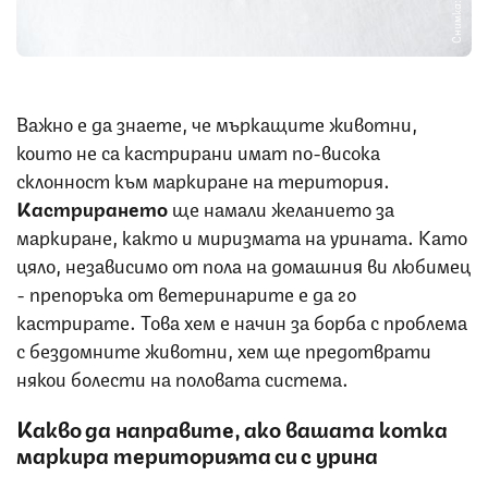
Снимка: iStock
Важно е да знаете, че мъркащите животни,
които не са кастрирани имат по-висока
склонност към маркиране на територия.
Кастрирането
ще намали желанието за
маркиране, както и миризмата на урината. Като
цяло, независимо от пола на домашния ви любимец
- препоръка от ветеринарите е да го
кастрирате. Това хем е начин за борба с проблема
с бездомните животни, хем ще предотврати
някои болести на половата система.
Какво да направите, ако вашата котка
маркира територията си с урина