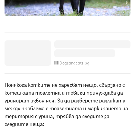
Снимка: iStock
Dogsandcats.bg
Понякога котките не харесват нещо, свързано с
котешката тоалетна и това ги принуждава да
уринират извън нея. За да разберете разликата
между проблема с тоалетната и маркирането на
територия с урина, трябва да следите за
следните неща: