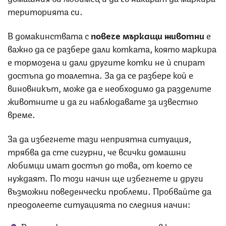
територията си.
В домакинствата с
повече мъркащи животни
е
важно да се разбере дали котката, която маркира
е тормозена и дали другите котки не ѝ спират
достъпа до тоалетна. За да се разбере кой е
виновникът, може да е необходимо да разделите
животните и да ги наблюдавате за известно
време.
За да избегнете тази неприятна ситуация,
трябва да сте сигурни, че всички домашни
любимци имат достъп до това, от което се
нуждаят. По този начин ще избегнете и други
възможни поведенчески проблеми. Пробвайте да
преодолеете ситуацията по следния начин:
Разположете на различни места в къщата