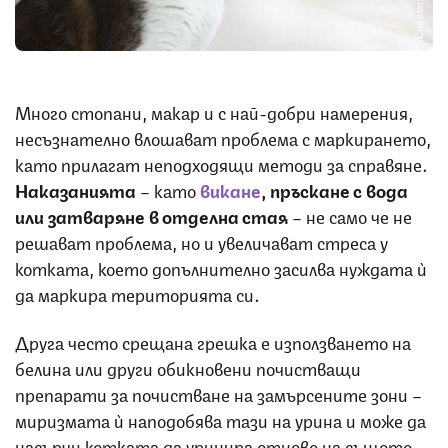
Снимка: iStock
Много стопани, макар и с най-добри намерения,
несъзнателно влошават проблема с маркирането,
като прилагат неподходящи методи за справяне.
Наказанията
– като
викане
, пръскане с вода
или затваряне в отделна стая
– не само че не
решават проблема, но и увеличават стреса у
котката, което допълнително засилва нуждата ѝ
да маркира територията си.
Друга често срещана грешка е използването на
белина или други обикновени почистващи
препарати за почистване на замърсените зони –
миризмата ѝ наподобява тази на урина и може да
насърчи котката да уринира отново на същото