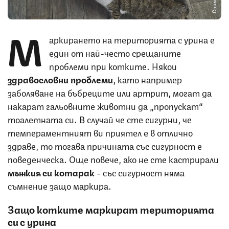
М
аркирането на територията с урина е
един от най-често срещаните
проблеми при котките. Някои
здравословни проблеми
, като например
заболяване на бъбреците или артрит, могат да
накарат гальовните животни да „пропускат“
тоалетната си. В случай че сте сигурни, че
темпераментният ви приятел е в отлично
здраве, то тогава причината със сигурност е
поведенческа. Още повече, ако не сте кастрирали
мъжкия си котарак
- със сигурност няма
съмнение защо маркира.
Защо котките маркират територията
си с урина