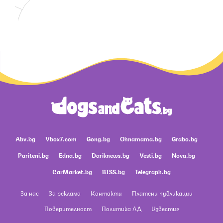
Abv.bg
Vbox7.com
Gong.bg
Ohnamama.bg
Grabo.bg
Pariteni.bg
Edna.bg
Dariknews.bg
Vesti.bg
Nova.bg
CarMarket.bg
BISS.bg
Telegraph.bg
За нас
За реклама
Контакти
Платени публикации
Поверителност
Политика ЛД
Известия