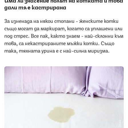
дали тя е кастрирана
За изненада на някои стопани - женските котки
също могат да маркират, когато са уплашени или
под стрес. Все пак, както знаем - най-склонни към
това, са некастрираните мъжки котки. Също
така, тяхната урина е с най-силна миризма.