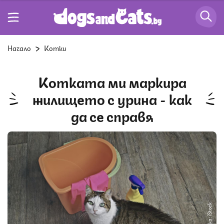
Начало
Котки
Котката ми маркира
жилището с урина - как
да се справя
Снимка: iStock