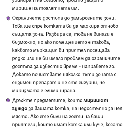
мирише на тоалетната им.
Ограничете достъпа до замърсените зони.
Това ще спре котката ви да маркира отново
същата зона. Разбира се, това не винаги е
възможно, но ако помещението е такова,
каквото мъркащия ви приятел посещава
рядко или не би имало проблем да ограничите
достъпа за известно време - направете го.
Докато почиствате няколко пъти зоната с
ензимен препарат и не сте сигурни, че
миризмата е елиминирана.
Дръжте предметите, които
миришат
чуждо
за вашата котка, на недостъпно за нея
място. Ако сте били на гости на ваши
приятели, които имат котка или куче, когато