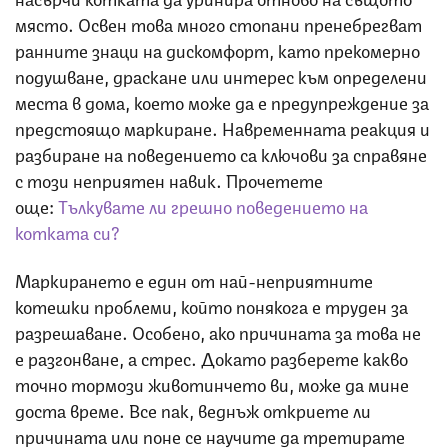
място. Освен това много стопани пренебрегват
ранните знаци на дискомфорт, като прекомерно
подушване, драскане или интерес към определени
места в дома, което може да е предупреждение за
предстоящо маркиране. Навременната реакция и
разбиране на поведението са ключови за справяне
с този неприятен навик. Прочетете
още:
Тълкувате ли грешно поведението на
котката си?
Маркирането е един от най-неприятните
котешки проблеми, който понякога е труден за
разрешаване. Особено, ако причината за това не
е разгонване, а стрес. Докато разберете какво
точно тормози животинчето ви, може да мине
доста време. Все пак, веднъж откриете ли
причината или поне се научите да третирате