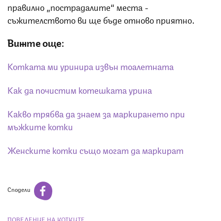
правилно „пострадалите“ места -
съжителството ви ще бъде отново приятно.
Вижте още:
Котката ми уринира извън тоалетната
Как да почистим котешката урина
Какво трябва да знаем за маркирането при
мъжките котки
Женските котки също могат да маркират
Сподели
ПОВЕДЕНИЕ НА КОТКИТЕ