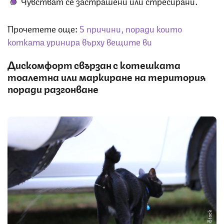
Чувстват се застрашени или стресирани.
Прочетете още:
5 причини, поради които
котката уринира върху вещите ви
Дискомфорт свързан с котешката
тоалетна или маркиране на територия
поради разгонване