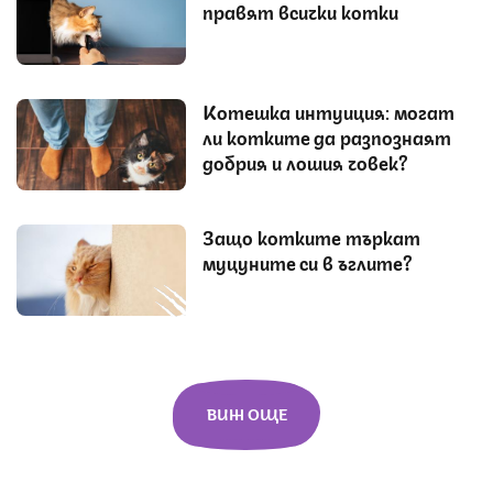
правят всички котки
Котешка интуиция: могат
ли котките да разпознаят
добрия и лошия човек?
Защо котките търкат
муцуните си в ъглите?
ВИЖ ОЩЕ