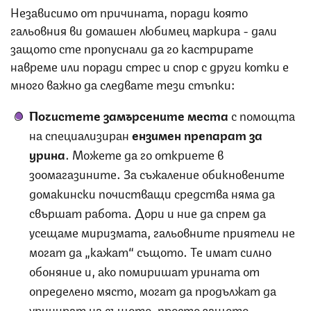
Независимо от причината, поради която
гальовния ви домашен любимец маркира - дали
защото сте пропуснали да го кастрирате
навреме или поради стрес и спор с други котки е
много важно да следвате тези стъпки:
Почистете замърсените места
с помощта
на специализиран
ензимен препарат за
урина
. Можете да го откриете в
зоомагазините. За съжаление обикновените
домакински почистващи средства няма да
свършат работа. Дори и ние да спрем да
усещаме миризмата, гальовните приятели не
могат да „кажат“ същото. Те имат силно
обоняние и, ако помиришат урината от
определено място, могат да продължат да
уринират на същото, просто защото