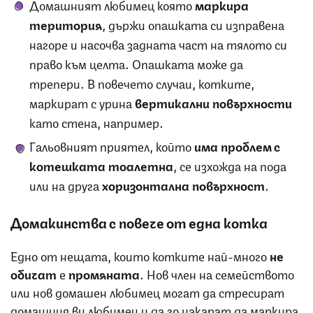
Домашният любимец която
маркира
територия
, държи опашката си изправена
нагоре и насочва задната част на тялото си
право към целта. Опашката може да
трепери. В повечето случаи, котките,
маркират с урина
вертикални повърхности
като стена, например.
Гальовният приятел, който
има проблем с
котешката тоалетна
, се изхожда на пода
или на друга
хоризонтална повърхност
.
Домакинства с повече от една котка
Едно от нещата, които котките най-много
не
обичат
е
промяната
. Нов член на семейството
или нов домашен любимец могат да стресират
домашния ви любимец и да го накарат да маркира