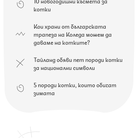
10 новогодишни късмета за
котки
Кои храни от българската
трапеза на Коледа можем да
даваме на котките?
Тайланд обяви пет породи котки
за национални символи
5 породи котки, които обичат
зимата