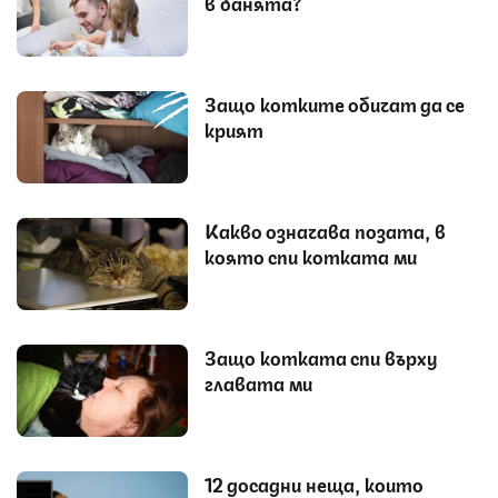
в банята?
Защо котките обичат да се
крият
Какво означава позата, в
която спи котката ми
Защо котката спи върху
главата ми
12 досадни неща, които