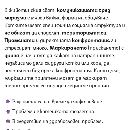
В животинския свят,
комуникацията чрез
миризми
е много важна форма на общуване.
Котките имат специфична социална структура и
не обичат
да споделят
територията си.
Промяната
и директната
конфронтация
ги
стресират много.
Маркирането
(пръскането) с
урина
е начинът да кажат на натрапниците,
независимо дали са други котки или хора, да
отстъпят без пряка конфронтация. Като цяло,
мъркащите приятели могат да маркират
територията си поради следните причини:
Разгонени са и е време за чифтосване.
Проблеми с котешката тоалетна.
В следствие на здравословен проблем.