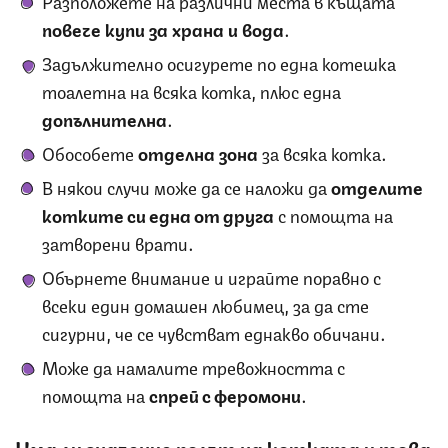
повече купи за храна и вода
.
Задължително осигурете по една котешка
тоалетна на всяка котка, плюс една
допълнителна
.
Обособете
отделна зона
за всяка котка.
В някои случи може да се наложи да
отделите
котките си една от друга
с помощта на
затворени врати.
Обърнете внимание и играйте поравно с
всеки един домашен любимец, за да сте
сигурни, че се чувстват еднакво обичани.
Може да намалите тревожността с
помощта на
спрей с феромони
.
Има ли значение полът на котката и това