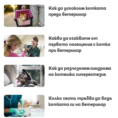
Как да успокоим котката
преди ветеринар
Какво да очаквате от
първото посещение с котка
при ветеринар
Как да разпознаем синдрома
на котешка хиперестезия
Колко често трябва да водя
котката си на ветеринар