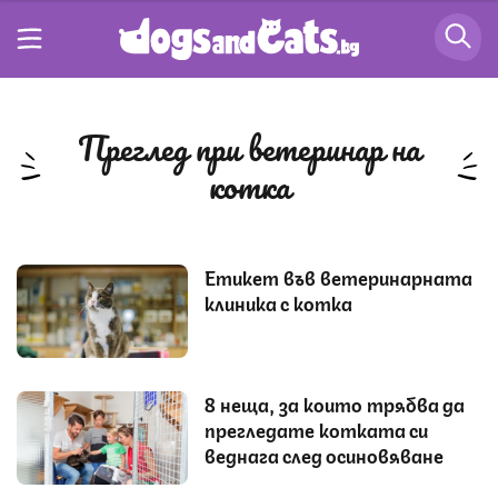
преглед при ветеринар на
котка
Етикет във ветеринарната
клиника с котка
8 неща, за които трябва да
прегледате котката си
веднага след осиновяване