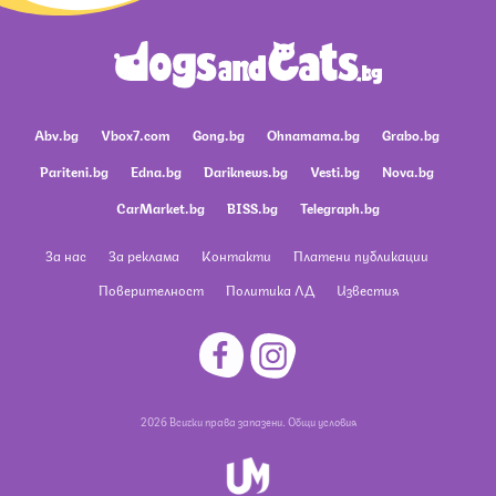
Abv.bg
Vbox7.com
Gong.bg
Ohnamama.bg
Grabo.bg
Pariteni.bg
Edna.bg
Dariknews.bg
Vesti.bg
Nova.bg
CarMarket.bg
BISS.bg
Telegraph.bg
За нас
За реклама
Контакти
Платени публикации
Поверителност
Политика ЛД
Известия
2026 Всички права запазени.
Общи условия