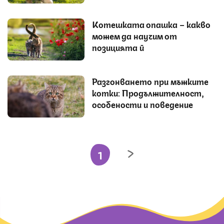
Котешката опашка – какво
можем да научим от
позицията й
Разгонването при мъжките
котки: Продължителност,
особености и поведение
1