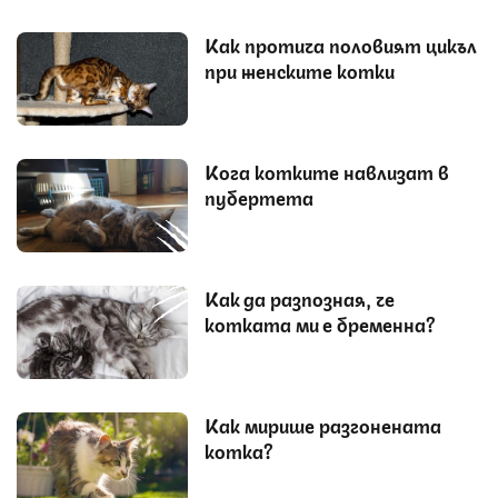
Как протича половият цикъл
при женските котки
Кога котките навлизат в
пубертета
Как да разпозная, че
котката ми е бременна?
Как мирише разгонената
котка?