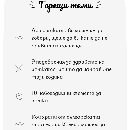
Горещи теми
Ако котката ви можеше да
говори, щеше да ви каже да не
правите тези неща
9 подобрения за здравето на
котката, които да направите
тази година
10 новогодишни късмета за
котки
Кои храни от българската
трапеза на Коледа можем да