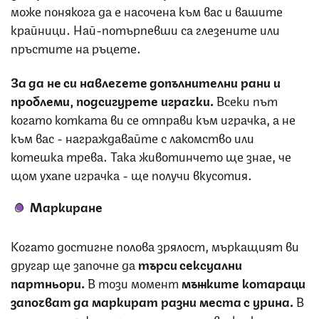
може понякога да е насочена към вас и вашите
крайници. Най-потърпевши са глезените или
пръстите на ръцете.
За да не си навлечете допълнителни рани и
проблеми, подсигурете играчки.
Всеки път
когато котката ви се отправи към играчка, а не
към вас - награждавайте с лакомство или
котешка трева. Така животинчето ще знае, че
щом ухапе играчка - ще получи вкусотия.
Маркиране
Когато достигне полова зрялост, мъркащият ви
другар ще започне да
търси сексуални
партньори.
В този момент
мъжките котараци
започват да маркират разни места с урина.
В
нея се съдържат аромати, имат две функции -