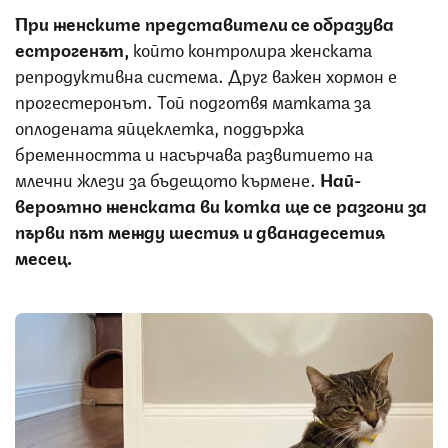
При женските представители се образува
естрогенът,
който контролира женската
репродуктивна система. Друг важен хормон е
прогестеронът. Той подготвя матката за
оплодената яйцеклетка, поддържа
бременността и насърчава развитието на
млечни жлези за бъдещото кърмене.
Най-
вероятно женската ви котка ще се разгони за
първи път между шестия и дванадесетия
месец.