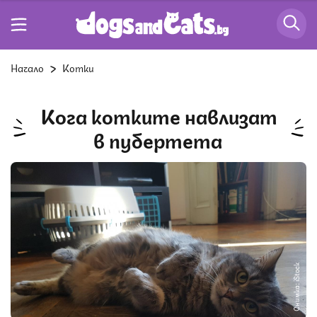
Начало
Котки
Кога котките навлизат
в пубертета
Снимка: iStock