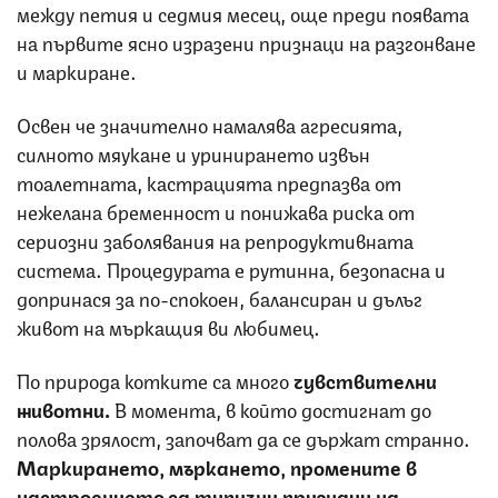
между петия и седмия месец, още преди появата
на първите ясно изразени признаци на разгонване
и маркиране.
Освен че значително намалява агресията,
силното мяукане и уринирането извън
тоалетната, кастрацията предпазва от
нежелана бременност и понижава риска от
сериозни заболявания на репродуктивната
система. Процедурата е рутинна, безопасна и
допринася за по-спокоен, балансиран и дълъг
живот на мъркащия ви любимец.
По природа котките са много
чувствителни
животни.
В момента, в който достигнат до
полова зрялост, започват да се държат странно.
Маркирането, мъркането, промените в
настроението са типични признаци на