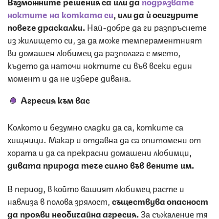
Възможните решения са или да
подрязвате
ноктите на котката си
, или да ѝ осигурите
повече драскалки.
Най-добре да ги разпръснете
из жилището си, за да може темпераментният
ви домашен любимец да разполага с място,
където да наточи ноктите си във всеки един
момент и да не избере дивана.
Агресия към вас
Колкото и безумно сладки да са, котките са
хищници. Макар и отдавна да са опитомени от
хората и да са прекрасни домашени любимци,
дивата природа тече силно във вените им.
В период, в който вашият любимец расте и
навлиза в полова зрялост,
съществува опасност
да прояви необичайна агресия.
За съжаление тя