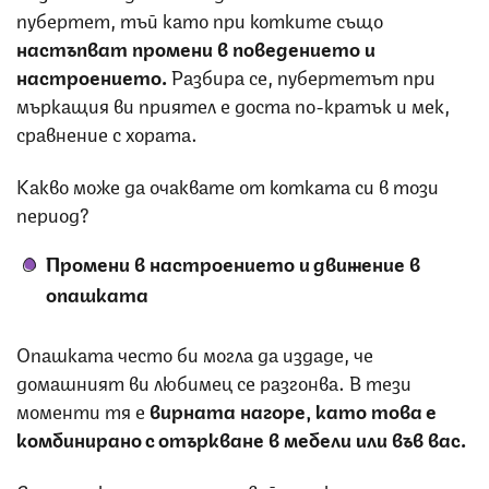
пубертет, тъй като при котките също
настъпват промени в поведението и
настроението.
Разбира се, пубертетът при
мъркащия ви приятел е доста по-кратък и мек,
сравнение с хората.
Какво може да очаквате от котката си в този
период?
Промени в настроението и движение в
опашката
Опашката често би могла да издаде, че
домашният ви любимец се разгонва. В тези
моменти тя е
вирната нагоре, като това е
комбинирано с отъркване в мебели или във вас.