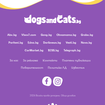
Abv.bg
Vbox7.com
Gong.bg
Ohnamama.bg
Grabo.bg
Pariteni.bg
Edna.bg
Dariknews.bg
Vesti.bg
Nova.bg
CarMarket.bg
BISS.bg
Telegraph.bg
За нас
За реклама
Контакти
Платени публикации
Поверителност
Политика ЛД
Известия
2026 Всички права запазени.
Общи условия