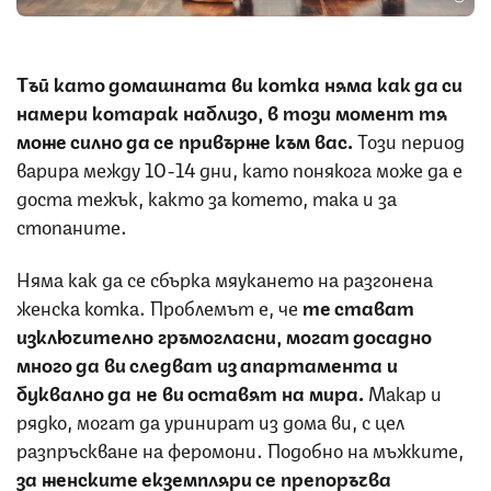
Тъй като домашната ви котка няма как да си
намери котарак наблизо, в този момент тя
може силно да се привърже към вас.
Този период
варира между 10-14 дни, като понякога може да е
доста тежък, както за котето, така и за
стопаните.
Няма как да се сбърка мяукането на разгонена
женска котка. Проблемът е, че
те стават
изключително гръмогласни, могат досадно
много да ви следват из апартамента и
буквално да не ви оставят на мира.
Макар и
рядко, могат да уринират из дома ви, с цел
разпръскване на феромони. Подобно на мъжките,
за женските екземпляри се препоръчва