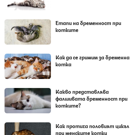
Етапи на бременност при
котките
Как да се грижим за бременна
котка
Какво представлява
фалшивата бременност при
котките?
Как протича половият цикъл
при женските котки