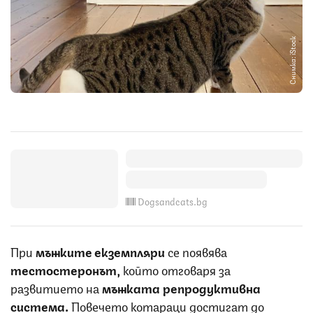
Снимка: iStock
Dogsandcats.bg
При
мъжките екземпляри
се появява
тестостеронът,
който отговаря за
развитието на
мъжката репродуктивна
система.
Повечето котараци достигат до