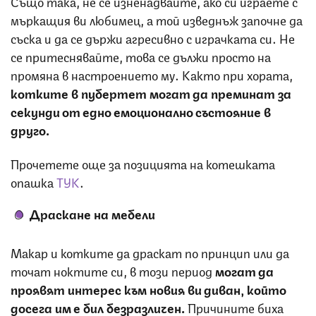
Също така, не се изненадвайте, ако си играете с
мъркащия ви любимец, а той изведнъж започне да
съска и да се държи агресивно с играчката си. Не
се притеснявайте, това се дължи просто на
промяна в настроението му. Както при хората,
котките в пубертет могат да преминат за
секунди от едно емоционално състояние в
друго.
Прочетете още за позицията на котешката
опашка
ТУК
.
Драскане на мебели
Макар и котките да драскат по принцип или да
точат ноктите си, в този период
могат да
проявят интерес към новия ви диван, който
досега им е бил безразличен.
Причините биха