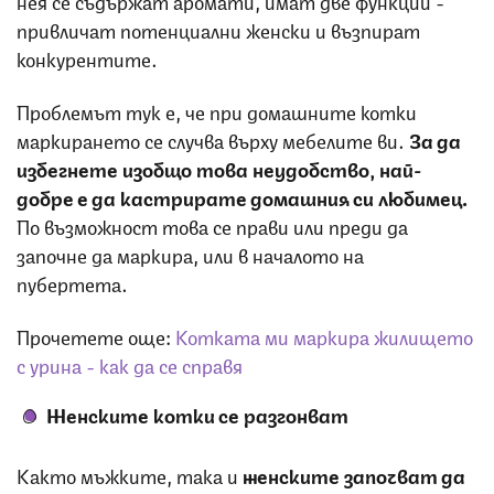
привличат потенциални женски и възпират
конкурентите.
Проблемът тук е, че при домашните котки
маркирането се случва върху мебелите ви.
За да
избегнете изобщо това неудобство, най-
добре е да кастрирате домашния си любимец.
По възможност това се прави или преди да
започне да маркира, или в началото на
пубертета.
Прочетете още:
Котката ми маркира жилището
с урина - как да се справя
Женските котки се разгонват
Както мъжките, така и
женските започват да