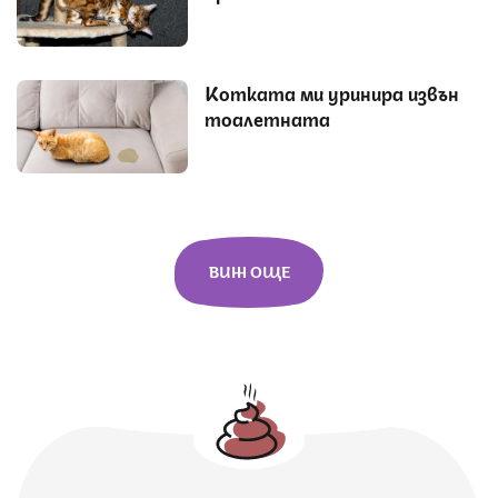
Котката ми уринира извън
тоалетната
ВИЖ ОЩЕ