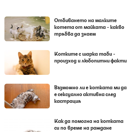
Отбиването на малките
котета от майката - какво
трябва да знаем
Котките с шарка таби -
произход и любопитни факти
Възможно ли е котката ми да
е сексуално активна след
кастрация
Как да помогна на котката
си по време на раждане