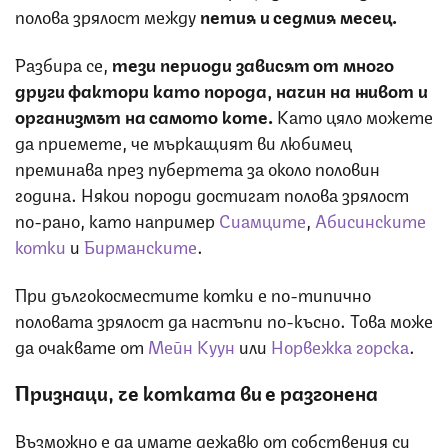
полова зрялост между
петия и седмия месец.
Разбира се,
тези периоди зависят от много
други фактори като порода, начин на живот и
организмът на самото коте.
Като цяло можете
да приемете, че мъркащият ви любимец
преминава през пубертета за около половин
година. Някои породи достигат полова зрялост
по-рано, като например
Сиамците
,
Абисинските
котки
и
Бирманските
.
При дългокосместите котки е по-типично
половата зрялост да настъпи по-късно. Това може
да очаквате от
Мейн Куун
или
Норвежка горска
.
Признаци, че котката ви е разгонена
Възможно е да имате дежавю от собствения си