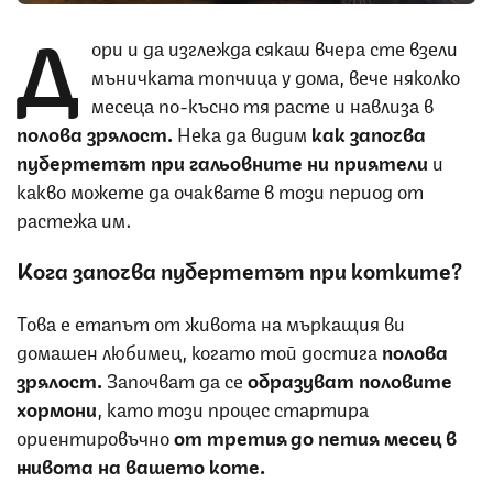
Д
ори и да изглежда сякаш вчера сте взели
мъничката топчица у дома, вече няколко
месеца по-късно тя расте и навлиза в
полова зрялост.
Нека да видим
как започва
пубертетът при гальовните ни приятели
и
какво можете да очаквате в този период от
растежа им.
Кога започва пубертетът при котките?
Това е етапът от живота на мъркащия ви
домашен любимец, когато той достига
полова
зрялост.
Започват да се
образуват половите
хормони
, като този процес стартира
ориентировъчно
от третия до петия месец в
живота на вашето коте.