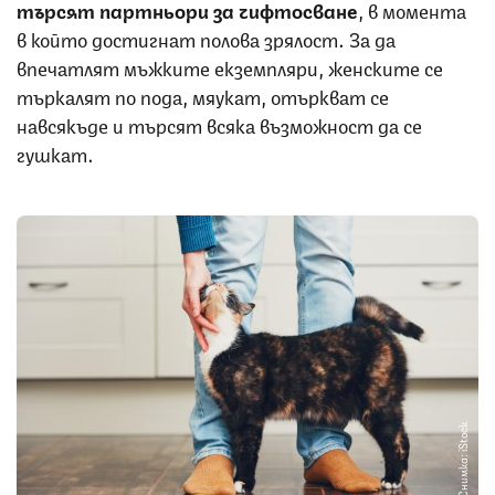
търсят партньори за чифтосване
, в момента
в който достигнат полова зрялост. За да
впечатлят мъжките екземпляри, женските се
търкалят по пода, мяукат, отъркват се
навсякъде и търсят всяка възможност да се
гушкат.
Снимка: iStock