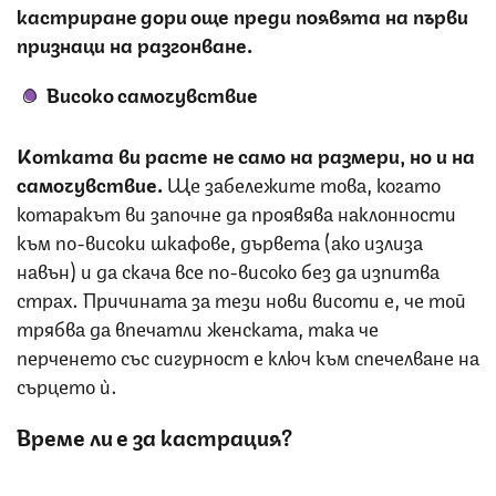
кастриране дори още преди появята на първи
признаци на разгонване.
Високо самочувствие
Котката ви расте не само на размери, но и на
самочувствие.
Ще забележите това, когато
котаракът ви започне да проявява наклонности
към по-високи шкафове, дървета (ако излиза
навън) и да скача все по-високо без да изпитва
страх. Причината за тези нови висоти е, че той
трябва да впечатли женската, така че
перченето със сигурност е ключ към спечелване на
сърцето ѝ.
Време ли е за кастрация?