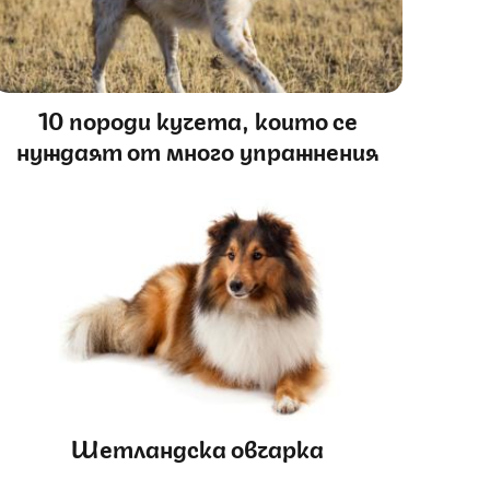
10 породи кучета, които се
нуждаят от много упражнения
Шетландска овчарка