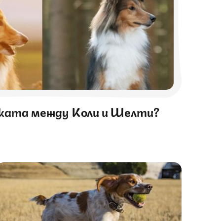
иката между Коли и Шелти?