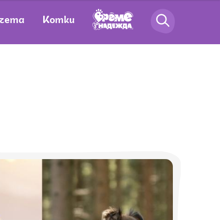
чета
Котки