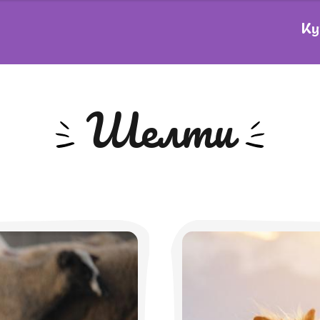
Ку
Шелти