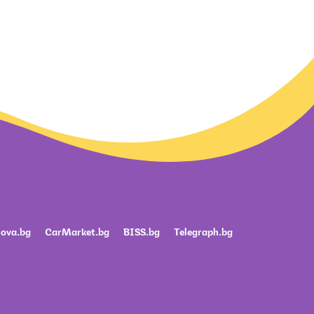
ova.bg
CarMarket.bg
BISS.bg
Telegraph.bg