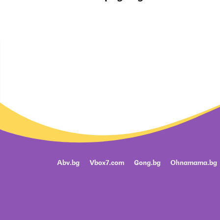
Abv.bg
Vbox7.com
Gong.bg
Ohnamama.bg