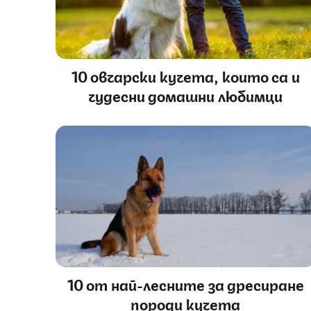
10 овчарски кучета, които са и
чудесни домашни любимци
10 от най-лесните за дресиране
породи кучета