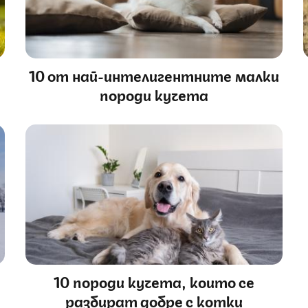
10 от най-интелигентните малки
породи кучета
10 породи кучета, които се
разбират добре с котки