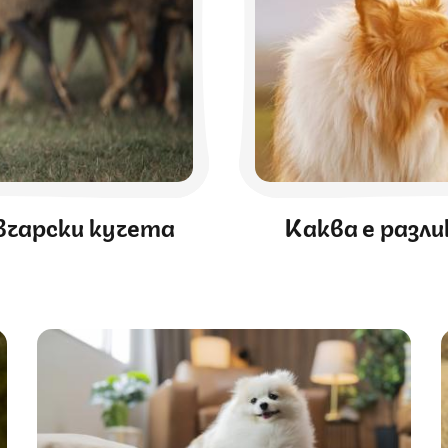
вчарски кучета
Каква е разл