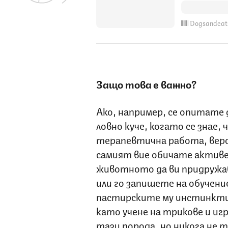
Dogsandcat
Защо това е важно?
Ако, например, се опитате
ловно куче, когато се знае,
терапевтична работа, веро
самият вие обичате активе
животното да ви придружава
или го запишете на обучени
пастирските му инстинкти
като учене на трикове и игр
тази порода, но никога не