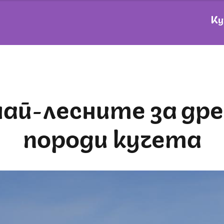
Ку
породи кучета