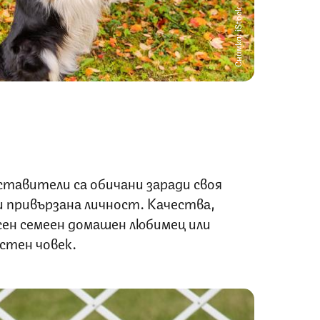
Снимка: iStock
ставители са обичани заради своя
привързана личност. Качества,
сен семеен домашен любимец или
стен човек.