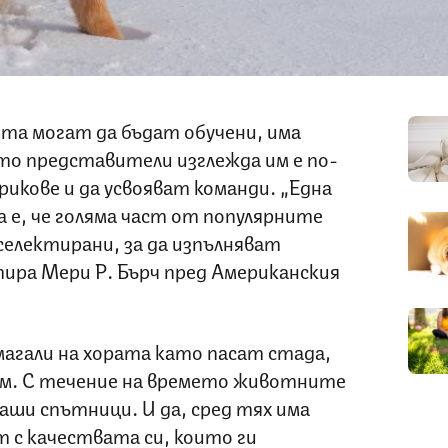
ета могат да бъдат обучени, има
ито представители изглежда им е по-
рикове и да усвояват команди. „Една
 е, че голяма част от популярните
селектирани, за да изпълняват
тира Мери Р. Бърч пред Американския
магали на хората като пасат стада,
им. С течение на времето животните
наши спътници. И да, сред тях има
 с качествата си, които ги