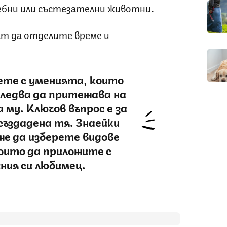
ебни или състезателни животни.
т да отделите време и
аете с уменията, които
следва да притежава на
 му. Ключов въпрос е за
 създадена тя. Знаейки
же да изберете видове
които да приложите с
ния си любимец.