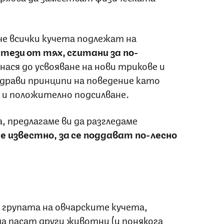
че всички кучета подлежат на
 тези от тях, считани за по-
нася до усвояване на нови трикове и
 здрави принципи на поведение като
 и положително подсилване.
, предлагаме ви да разгледаме
 е известно, за се поддават по-лесно
 групата на овчарските кучета,
да пасат други животни (и понякога