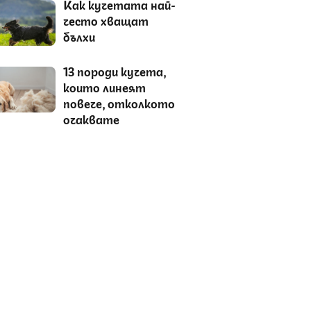
Как кучетата най-
често хващат
бълхи
13 породи кучета,
които линеят
повече, отколкото
очаквате