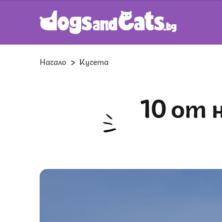
Начало
Кучета
10 от най-лесните за дресиране