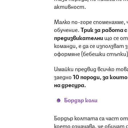
активност.
Малко по-горе споменахме, 
обучение.
Трик за работа с
предизвикателни
що се от
команди, е да се използват
оформяне (бебешки стъпки)
Имайки предвид всичко това
заедно
10 породи, за които
на дресура.
Бордър коли
Бордър колтата са част от
което означава, че обичат 