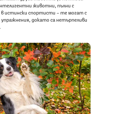
 интелигентни животни, пълни с
а в истински спортисти – те могат с
и упражнения, докато са нетърпеливи
.