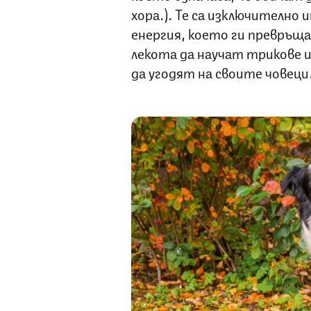
хора…). Те са изключително
енергия, което ги превръщ
лекота да научат трикове 
да угодят на своите човеци