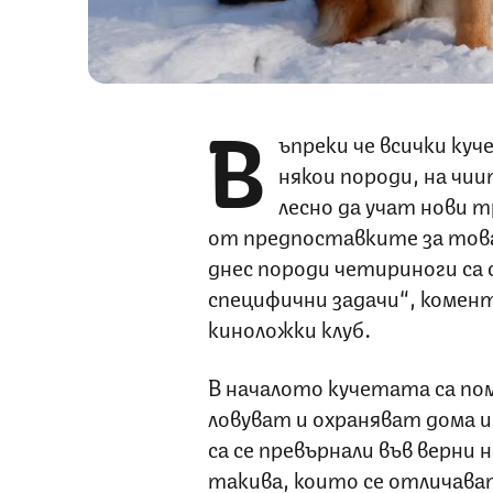
В
ъпреки че всички куч
някои породи, на чи
лесно да учат нови т
от предпоставките за това
днес породи четириноги са 
специфични задачи“, комен
киноложки клуб.
В началото кучетата са по
ловуват и охраняват дома 
са се превърнали във верни 
такива, които се отличават