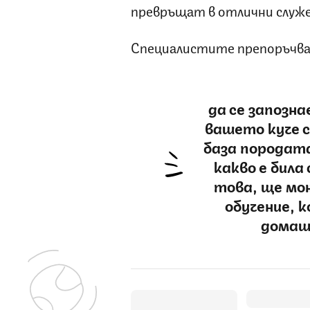
превръщат в отлични служ
Специалистите препоръчва
да се запозн
вашето куче 
база породата
какво е била
това, ще мо
обучение, 
домаш