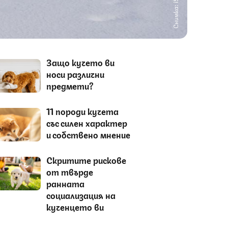
Снимка: iStock
Защо кучето ви
носи различни
предмети?
11 породи кучета
със силен характер
и собствено мнение
Скритите рискове
от твърде
ранната
социализация на
кученцето ви