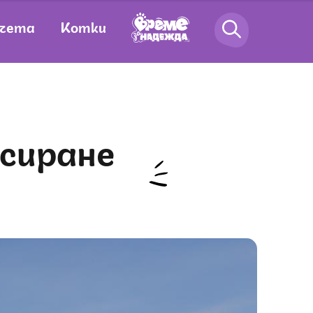
чета
Котки