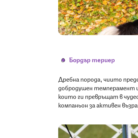
Бордър териер
Дребна порода, чиито пред
добродушен темперамент и 
които ги превръщат в чуде
компаньон за активен възра