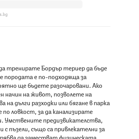
s.bg
 да тренирате Бордър териер да бъде
 че породата е по-подходяща за
ятно ще бъдете разочаровани. Ако
н начин на живот, позволете на
 на дълги разходки или бягане в парка
е по ловкост, за да канализирате
. Умствените предизвикателства,
и с пъзели, също са привлекателни за
 трябва да заместват физическата