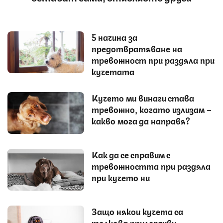
5 начина за
предотвратяване на
тревожност при раздяла при
кучетата
Кучето ми винаги става
тревожно, когато излизам –
какво мога да направя?
Как да се справим с
тревожността при раздяла
при кучето ни
Защо някои кучета са
толкова прилепчиви