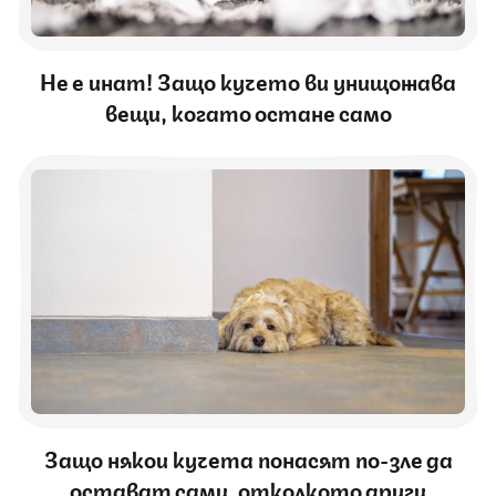
Не е инат! Защо кучето ви унищожава
вещи, когато остане само
Защо някои кучета понасят по-зле да
остават сами, отколкото други