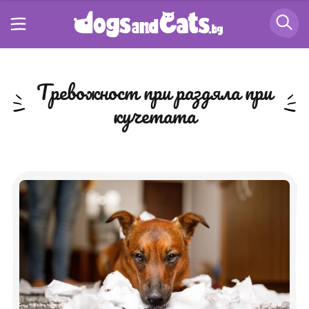
тревожност при раздяла при
кучетата