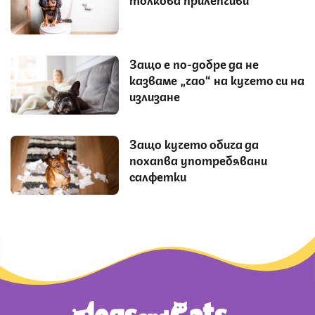
Защо е по-добре да не
казваме „чао“ на кучето си на
излизане
Защо кучето обича да
похапва употребявани
салфетки