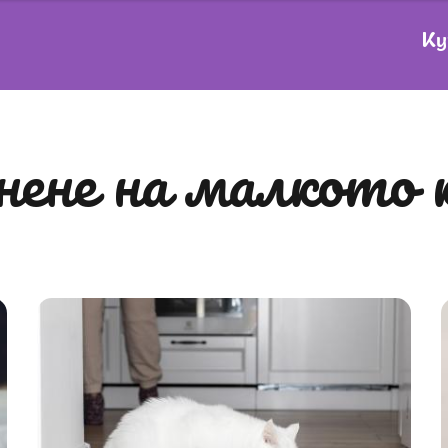
Ку
анене на малкото 