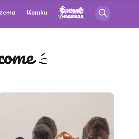
чета
Котки
коте