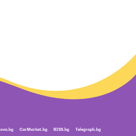
ova.bg
CarMarket.bg
BISS.bg
Telegraph.bg