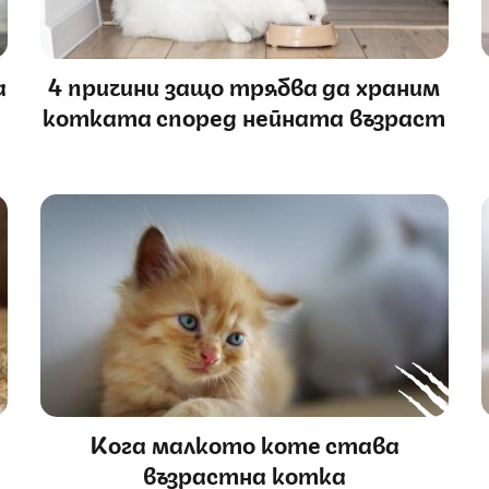
а
4 причини защо трябва да храним
котката според нейната възраст
Кога малкото коте става
възрастна котка