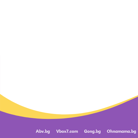
Abv.bg
Vbox7.com
Gong.bg
Ohnamama.bg