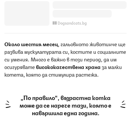
Dogsandcats.bg
Около шестия месец
, гальовното животинче ще
развива мускулатурата си, костите и социалните
си умения. Много е важно в този период, да им
осигурявате
висококачествена храна
за малки
котета, която да стимулира растежа.
„По правило“, възрастна котка
може да се нарече тази, която е
навършила една година.