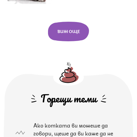
ВИЖ ОЩЕ
Горещи теми
Ако котката ви можеше да
говори, щеше да ви каже да не