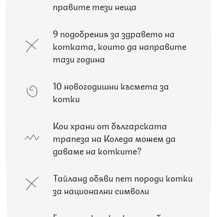
правите тези неща
9 подобрения за здравето на
котката, които да направите
тази година
10 новогодишни късмета за
котки
Кои храни от българската
трапеза на Коледа можем да
даваме на котките?
Тайланд обяви пет породи котки
за национални символи
5 породи котки, които обичат