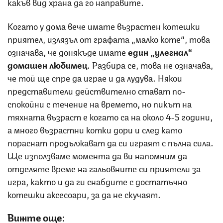
какъв вид храна да го направите.
Когато у дома вече имате възрастен котешки
приятел, излязъл от графата „малко коте“, това
означава, че донякъде имате
един „улегнал“
домашен любимец
. Разбира се, това не означава,
че той ще спре да играе и да лудува. Някои
представители действително стават по-
спокойни с течение на времето, но пикът на
тяхната възраст е когато са на около 4-5 години,
а много възрастни котки дори и след като
пораснат продължават да си играят с пълна сила.
Ще използваме момента да ви напомним да
отделяте време на гальовните си приятели за
игра, както и да ги снабдите с достатъчно
котешки аксесоари, за да не скучаят.
Вижте още: