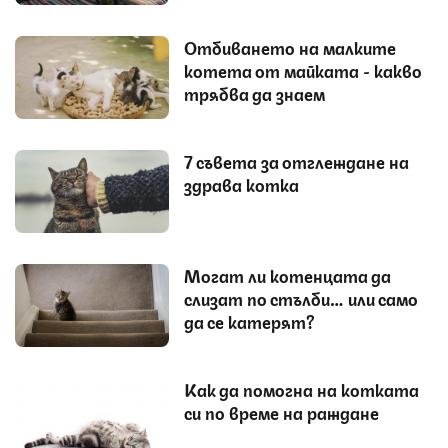
Отбиването на малките
котета от майката - какво
трябва да знаем
7 съвета за отглеждане на
здрава котка
Могат ли котенцата да
слизат по стълби… или само
да се катерят?
Как да помогна на котката
си по време на раждане