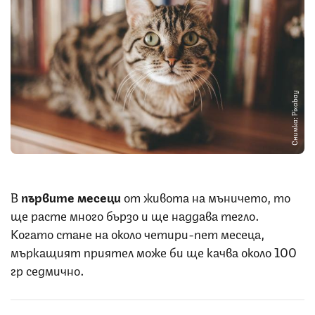
Снимка: Pixabay
В
първите месеци
от живота на мъничето, то
ще расте много бързо и ще наддава тегло.
Когато стане на около четири-пет месеца,
мъркащият приятел може би ще качва около 100
гр седмично.