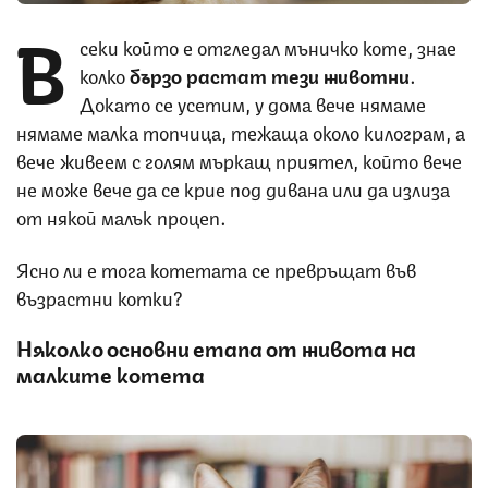
В
секи който е отгледал мъничко коте, знае
колко
бързо растат тези животни
.
Докато се усетим, у дома вече нямаме
нямаме малка топчица, тежаща около килограм, а
вече живеем с голям мъркащ приятел, който вече
не може вече да се крие под дивана или да излиза
от някой малък процеп.
Ясно ли е тога котетата се превръщат във
възрастни котки?
Няколко основни етапа от живота на
малките котета