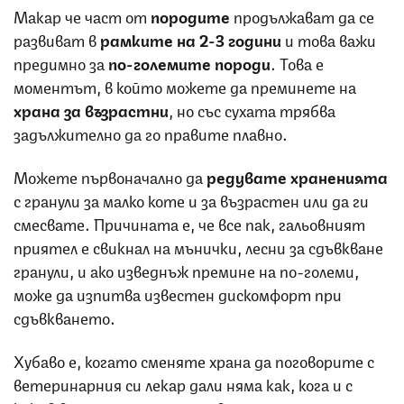
Макар че част от
породите
продължават да се
развиват в
рамките на 2-3 години
и това важи
предимно за
по-големите породи
. Това е
моментът, в който можете да преминете на
храна за възрастни
, но със сухата трябва
задължително да го правите плавно.
Можете първоначално да
редувате храненията
с гранули за малко коте и за възрастен или да ги
смесвате. Причината е, че все пак, гальовният
приятел е свикнал на мънички, лесни за сдъвкване
гранули, и ако изведнъж премине на по-големи,
може да изпитва известен дискомфорт при
сдъвкването.
Хубаво е, когато сменяте храна да поговорите с
ветеринарния си лекар дали няма как, кога и с