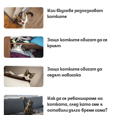
Кои вкусове разпознават
котките
Защо котките обичат да се
крият
Защо котките обичат да
седят нависоко
Как да се реваншираме на
котката, след като сме я
оставили дълго време сама?