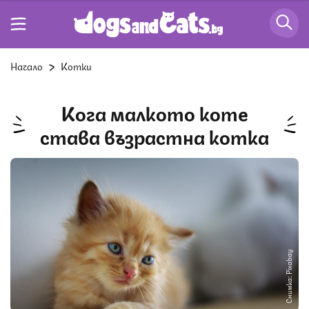
Начало
Котки
Кога малкото коте
става възрастна котка
Снимка: Pixabay