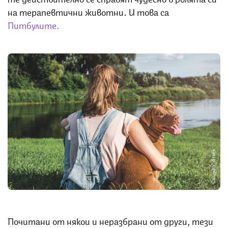
на терапевтични животни. И това са
Питбулите.
Снимка: iStock
Почитани от някои и неразбрани от други, тези