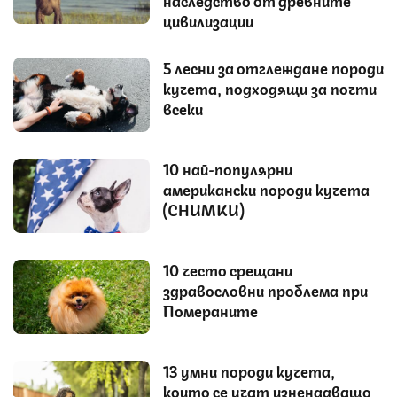
наследство от древните
цивилизации
5 лесни за отглеждане породи
кучета, подходящи за почти
всеки
10 най-популярни
американски породи кучета
(СНИМКИ)
10 често срещани
здравословни проблема при
Помераните
13 умни породи кучета,
които се учат изненадващо