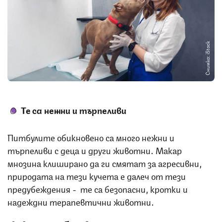
Снимка: iStock
Те са нежни и търпеливи
Питбулите обикновено са много нежни и
търпеливи с деца и други животни. Макар
мнозина клиширано да ги смятат за агресивни,
природата на тези кучета е далеч от тези
предубеждения - те са безопасни, кротки и
надеждни терапевтични животни.