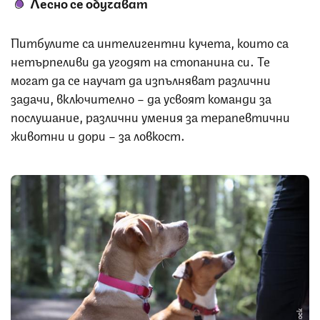
Лесно се обучават
Питбулите са интелигентни кучета, които са
нетърпеливи да угодят на стопанина си. Те
могат да се научат да изпълняват различни
задачи, включително – да усвоят команди за
послушание, различни умения за терапевтични
животни и дори – за ловкост.