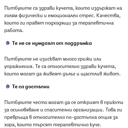
Питбулите са здрави кучета, които издържат на
голям физически и емоционален стрес. Качества,
които ги правят подходящи за терапевтична
работа.
Те не се нуждаят от поддръжка
Питбулите не изискват много грижи или
упражнения. Те са относително здрави кучета,
които могат да живеят дълъг и щастлив живот.
Те са достъпни
Питбулите често могат да се открият в приюти
за осиновяване и спасителни организации. Това ги
превръща в относително по-достъпна опция за
хора, които търсят терапевтично куче.