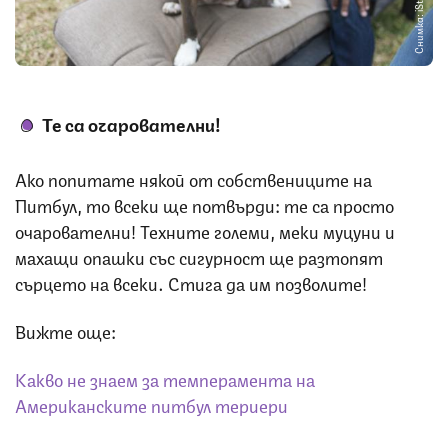
Снимка: iStock
Те са очарователни!
Ако попитате някой от собствениците на
Питбул, то всеки ще потвърди: те са просто
очарователни! Техните големи, меки муцуни и
махащи опашки със сигурност ще разтопят
сърцето на всеки. Стига да им позволите!
Вижте още:
Какво не знаем за темперамента на
Американските питбул териери