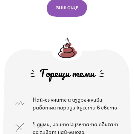
ВИЖ ОЩЕ
Горещи теми
Най-силните и издръжливи
работни породи кучета в света
5 думи, които кучетата обичат
да чуват най-много