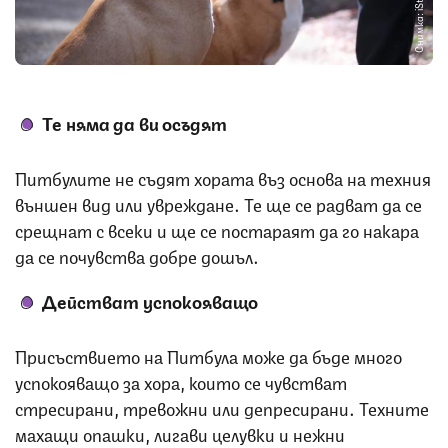
Снимка: iStock
Те няма да ви осъдят
Питбулите не съдят хората въз основа на техния
външен вид или увреждане. Те ще се радват да се
срещнат с всеки и ще се постараят да го накара
да се почувства добре дошъл.
Действат успокояващо
Присъствието на Питбула може да бъде много
успокояващо за хора, които се чувстват
стресирани, тревожни или депресирани. Техните
махащи опашки, лигави целувки и нежни