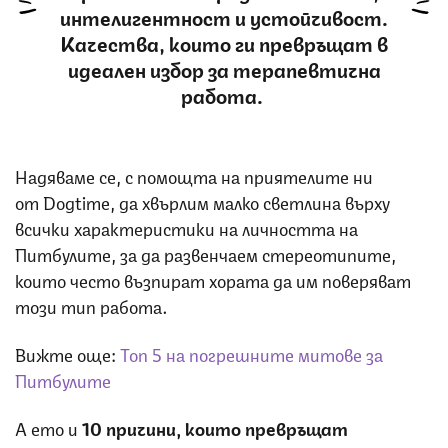
интелигентност и устойчивост.
Качества, които ги превръщат в
идеален избор за терапевтична
работа.
Надяваме се, с помощта на приятелите ни
от Dogtime, да хвърлим малко светлина върху
всички характеристики на личността на
Питбулите, за да развенчаем стереотипите,
които често възпират хората да им поверяват
този тип работа.
Вижте още:
Топ 5 на погрешните митове за
Питбулите
A eто и
10 причини, които превръщат