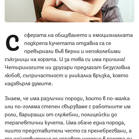
Снимка: iStock
С
сферата на общуването и емоционалната
подкрепа кучетата отдавна са се
превърнали във верни и непоколебими
съюзници на хората. И за това си има причина!
Четириногите ни другари предлагат безусловна
любов, съпричастност и уникална връзка, която
надхвърля думите.
Знаем, че има различни породи, които в по-малка
или по-голяма степен свързваме с работните им
роли, вариращи от служебни, полицейски до
терапевтични кучета. Има обаче една порода,
чиито представители често са пренебрегвани, а
те действително се справят чудесно в ролята си