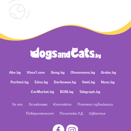
Abv.bg
Vbox7.com
Gong.bg
Ohnamama.bg
Grabo.bg
Pariteni.bg
Edna.bg
Dariknews.bg
Vesti.bg
Nova.bg
CarMarket.bg
BISS.bg
Telegraph.bg
За нас
За реклама
Контакти
Платени публикации
Поверителност
Политика ЛД
Известия