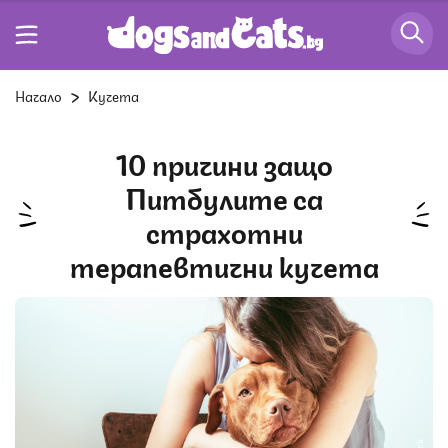
Начало
Кучета
10 причини защо
Питбулите са
страхотни
терапевтични кучета