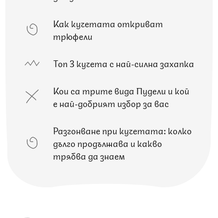
Как кучетата откриват
трюфели
Топ 3 кучета с най-силна захапка
Кои са трите вида Пудели и кой
е най-добрият избор за вас
Разгонване при кучетата: колко
дълго продължава и какво
трябва да знаем