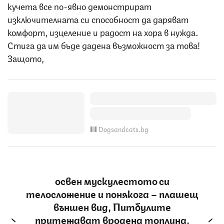
кучета все по-явно демонстрират
изключителната си способност да даряват
комфорт, изцеление и радост на хора в нужда.
Стига да им бъде дадена възможност за това!
Защото,
Dogsandcats.bg
освен мускулестото си
телосложение и понякога – плашещ
външен вид, Питбулите
притежават вродена топлина,