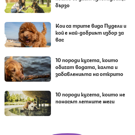
бързо
Кои са трите вида Пудели и
кой е най-добрият избор за
вас
10 породи кучета, които
обичат водата, калта и
забавленията на открито
10 породи кучета, които не
понасят летните жеги