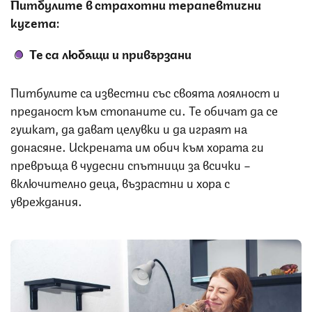
Питбулите в страхотни терапевтични
кучета:
Те са любящи и привързани
Питбулите са известни със своята лоялност и
преданост към стопаните си. Те обичат да се
гушкат, да дават целувки и да играят на
донасяне. Искрената им обич към хората ги
превръща в чудесни спътници за всички –
включително деца, възрастни и хора с
увреждания.