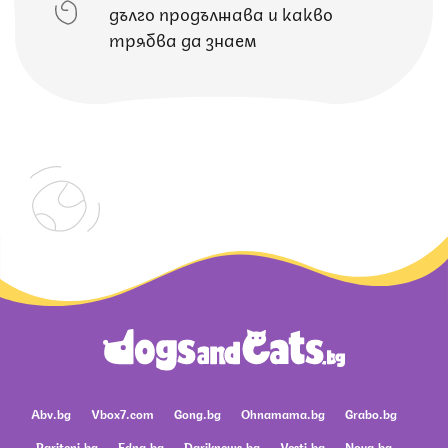
дълго продължава и какво
трябва да знаем
Abv.bg
Vbox7.com
Gong.bg
Ohnamama.bg
Grabo.bg
Pariteni.bg
Edna.bg
Dariknews.bg
Vesti.bg
Nova.bg