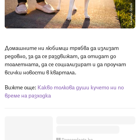
Снимка: iStock
Домашните ни любимци трябва да излизат
редовно, за да се раздвижат, да отидат до
тоалетната, да се социализират и да проучат
всички новости в квартала.
Вижте още:
Какво толкова души кучето ни по
време на разходка
Dogsandcats.bg