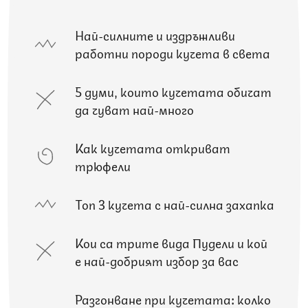
Най-силните и издръжливи
работни породи кучета в света
5 думи, които кучетата обичат
да чуват най-много
Как кучетата откриват
трюфели
Топ 3 кучета с най-силна захапка
Кои са трите вида Пудели и кой
е най-добрият избор за вас
Разгонване при кучетата: колко