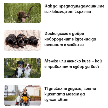
Как да предпазим домашните
си любимци от кърлежи
Колко дълго е добре
новородените кученца да
останат с майка си
Мъжко или женско куче – кой
е правилният избор за вас?
11 уникални задачи, които
кучетата могат да
изпълняват