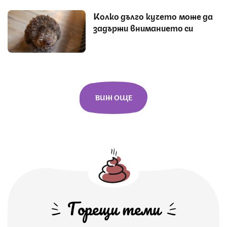
Колко дълго кучето може да
задържи вниманието си
ВИЖ ОЩЕ
Горещи теми