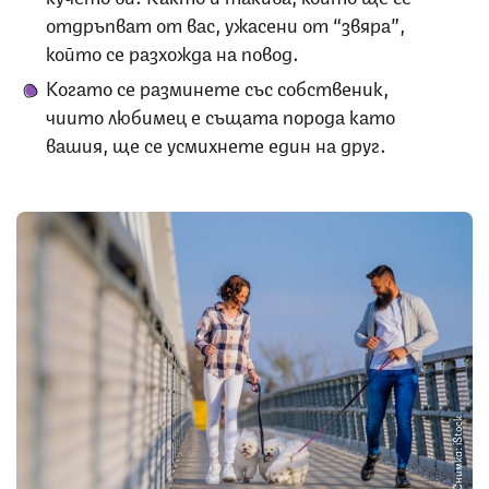
отдръпват от вас, ужасени от “звяра”,
който се разхожда на повод.
Когато се разминете със собственик,
чиито любимец е същата порода като
вашия, ще се усмихнете един на друг.
Снимка: iStock