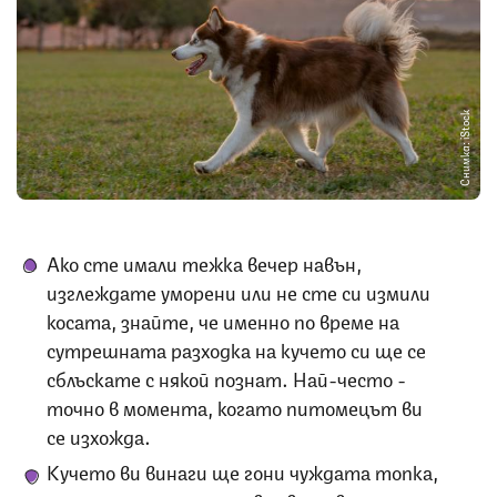
Снимка: iStock
Ако сте имали тежка вечер навън,
изглеждате уморени или не сте си измили
косата, знайте, че именно по време на
сутрешната разходка на кучето си ще се
сблъскате с някой познат. Най-често -
точно в момента, когато питомецът ви
се изхожда.
Кучето ви винаги ще гони чуждата топка,