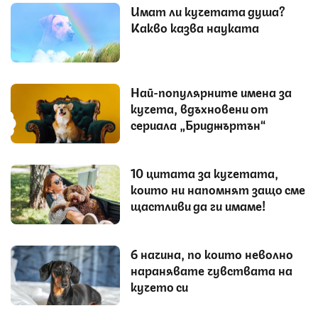
Имат ли кучетата душа?
Какво казва науката
Най-популярните имена за
кучета, вдъхновени от
сериала „Бриджъртън“
10 цитата за кучетата,
които ни напомнят защо сме
щастливи да ги имаме!
6 начина, по които неволно
наранявате чувствата на
кучето си