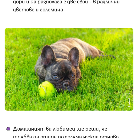
дори и да разполага с две свои - в различни
цветове и големина.
Снимка: iStock
Домашният ви любимец ще реши, че
трябва да отиде по голяма нужда отново,