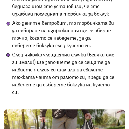
веднага щом сте установили, че сте
изхабили последната торбичка за боклук.
Ако денят е ветровит, то торбичката ви
за събиране на изпражнения ще се обърне
точно, когато се наведете, за да
съберете боклука след кучето си.
След няколко злощастни случки (всички сме
ги имали!) ще започнете да се сещате да
навиете дългия си шал или да свалите
тежката чанта от рамото си, преди да се
наведете да съберете боклука на кучето
си.