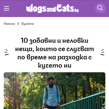
Начало
Кучета
10 забавни и неловки
неща, които се случват
по време на разходка с
кучето ни