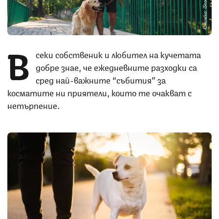
Снимка: iStock
В
секи собственик и любител на кучетата
добре знае, че ежедневните разходки са
сред най-важните “събития” за
косматите ни приятели, които те очакват с
нетърпение.