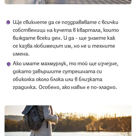
Ще свикнете да се поздравявате с всички
собственици на кучета в квартала, които
виждате всеки ден. И да - ще знаете как
се казва любимецът им, но не и техните
имена.
Ако имате махмурлук, то той ще изчезне,
докато завършите сутрешната си
обиколка около блока или в близката
градинка. Особено, ако навън е по-хладно.