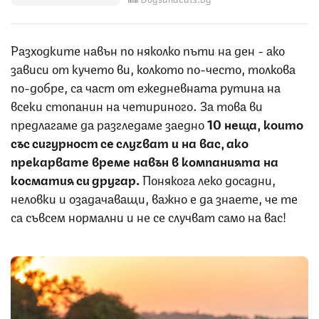
Разходките навън по няколко пъти на ден - ако
зависи от кучето ви, колкото по-често, толкова
по-добре, са част от ежедневната рутина на
всеки стопанин на четириного. За това ви
предлагаме да разгледаме заедно
10 неща, които
със сигурност се случват и на вас, ако
прекарвате време навън в компанията на
косматия си другар.
Понякога леко досадни,
неловки и озадачаващи, важно е да знаете, че те
са съвсем нормални и не се случват само на вас!