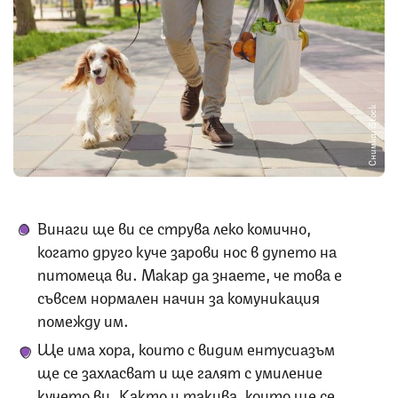
Снимка: iStock
Винаги ще ви се струва леко комично,
когато друго куче зарови нос в дупето на
питомеца ви. Макар да знаете, че това е
съвсем нормален начин за комуникация
помежду им.
Ще има хора, които с видим ентусиазъм
ще се захласват и ще галят с умиление
кучето ви. Както и такива, които ще се