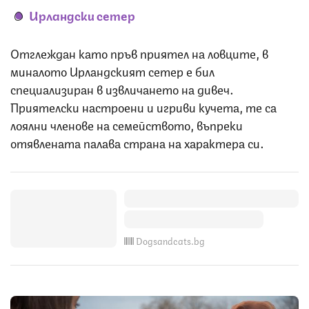
Ирландски сетер
Отглеждан като пръв приятел на ловците, в
миналото Ирландският сетер е бил
специализиран в извличането на дивеч.
Приятелски настроени и игриви кучета, те са
лоялни членове на семейството, въпреки
отявлената палава страна на характера си.
Dogsandcats.bg