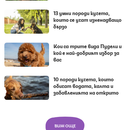
13 умни породи кучета,
които се учат изненадващо
бързо
Кои са трите вида Пудели и
кой е най-добрият избор за
вас
10 породи кучета, които
обичат водата, калта и
забавленията на открито
ВИЖ ОЩЕ