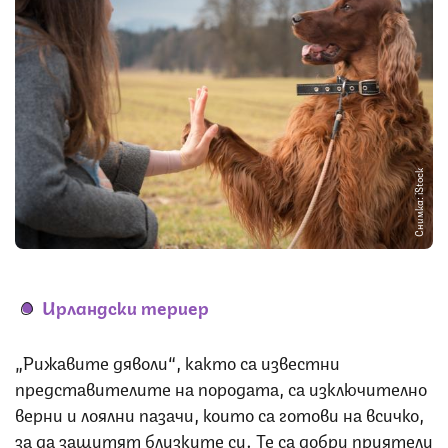
Снимка: iStock
Ирландски териер
„Рижавите дяволи“, както са известни
представителите на породата, са изключително
верни и лоялни пазачи, които са готови на всичко,
за да защитят близките си. Те са добри приятели