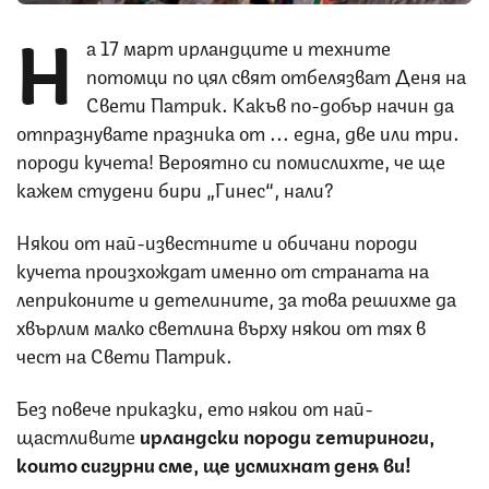
Н
а 17 март ирландците и техните
потомци по цял свят отбелязват Деня на
Свети Патрик. Какъв по-добър начин да
отпразнувате празника от ... една, две или три…
породи кучета! Вероятно си помислихте, че ще
кажем студени бири „Гинес“, нали?
Някои от най-известните и обичани породи
кучета произхождат именно от страната на
леприконите и детелините, за това решихме да
хвърлим малко светлина върху някои от тях в
чест на Свети Патрик.
Без повече приказки, ето някои от най-
щастливите
ирландски породи четириноги,
които сигурни сме, ще усмихнат деня ви!