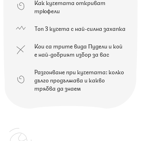
Как кучетата откриват
трюфели
Топ 3 кучета с най-силна захапка
Кои са трите вида Пудели и кой
е най-добрият избор за вас
Разгонване при кучетата: колко
дълго продължава и какво
трябва да знаем