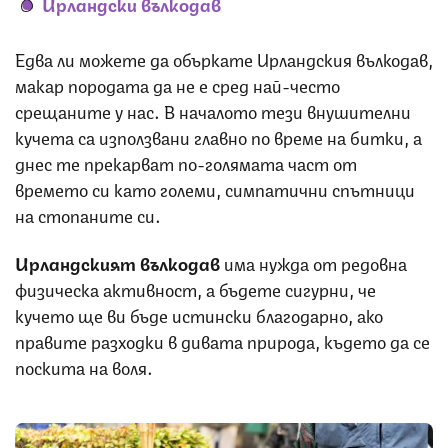
Ирландски вълкодав
Едва ли можете да объркате Ирландския вълкодав,
макар породата да не е сред най-често
срещаните у нас. В началото тези внушителни
кучета са използвани главно по време на битки, а
днес те прекарват по-голямата част от
времето си като големи, симпатични спътници
на стопаните си.
Ирландският вълкодав
има нужда от редовна
физическа активност, а бъдете сигурни, че
кучето ще ви бъде истински благодарно, ако
правите разходки в дивата природа, където да се
поскита на воля.