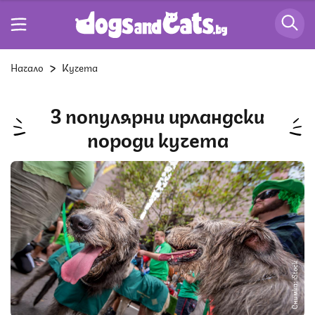
Начало
Кучета
3 популярни ирландски
породи кучета
Снимка: iStock