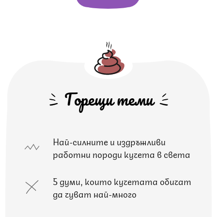
Горещи теми
Най-силните и издръжливи
работни породи кучета в света
5 думи, които кучетата обичат
да чуват най-много