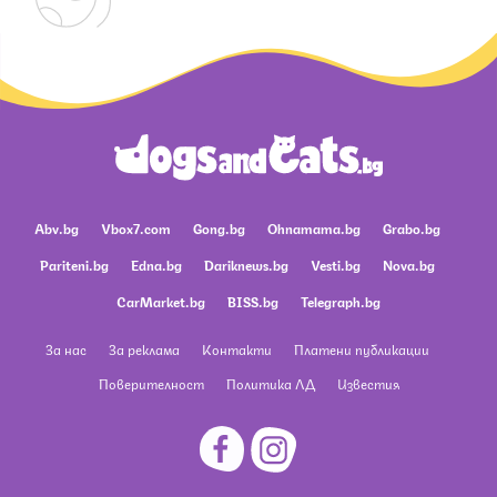
Abv.bg
Vbox7.com
Gong.bg
Ohnamama.bg
Grabo.bg
Pariteni.bg
Edna.bg
Dariknews.bg
Vesti.bg
Nova.bg
CarMarket.bg
BISS.bg
Telegraph.bg
За нас
За реклама
Контакти
Платени публикации
Поверителност
Политика ЛД
Известия