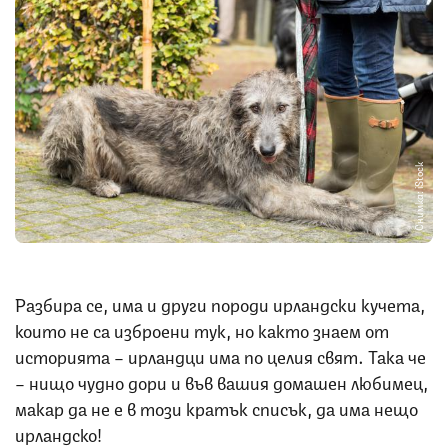
Снимка: iStock
Разбира се, има и други породи ирландски кучета,
които не са изброени тук, но както знаем от
историята – ирландци има по целия свят. Така че
– нищо чудно дори и във вашия домашен любимец,
макар да не е в този кратък списък, да има нещо
ирландско!