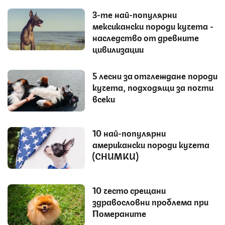
3-те най-популярни
мексикански породи кучета -
наследство от древните
цивилизации
5 лесни за отглеждане породи
кучета, подходящи за почти
всеки
10 най-популярни
американски породи кучета
(СНИМКИ)
10 често срещани
здравословни проблема при
Помераните