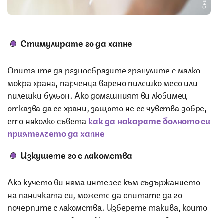
Стимулирате го да хапне
Опитайте да разнообразите гранулите с малко
мокра храна, парченца варено пилешко месо или
пилешки бульон. Ако домашният ви любимец
отказва да се храни, защото не се чувства добре,
ето няколко съвета
как да накарате болното си
приятелчето да хапне
Изкушете го с лакомства
Ако кучето ви няма интерес към съдържанието
на паничката си, можете да опитате да го
почерпите с лакомства. Изберете такива, които