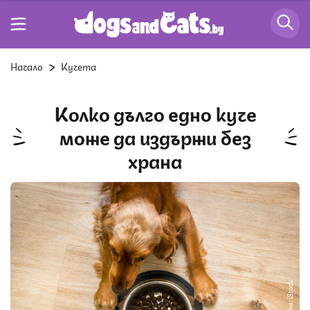
Начало
Кучета
Колко дълго едно куче
може да издържи без
храна
Снимка: iStock