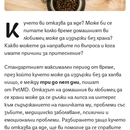
К
учето ви отказва да яде? Може би се
питате колко време домашният ви
любимец може да издържи без храна?
Какво можете да направите по въпроса и кога
имате причини за притеснение?
Стандартният максимален период от време,
през който кучето може да издържи без да хапва
нищо, е между
три до пет дни
, пишат
от PetMD. Отказът на домашния ви любимец да
се храни може да се дължи на липса на интерес
към съдържанието на паничката му, проблеми със
зъбите, медицинско заболяване, психични и
емоционални проблеми. Разбирането защо кучето
ви отказва да яде, ще ви помогне да се справите