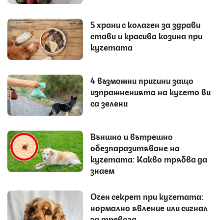
5 храни с колаген за здрави
стави и красива козина при
кучетата
4 възможни причини защо
изпражненията на кучето ви
са зелени
Външно и вътрешно
обезпаразитяване на
кучетата: Какво трябва да
знаем
Очен секрет при кучетата:
нормално явление или сигнал
за тревога