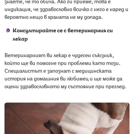
знаете, че то обича. Ако ги приеме, това е
индикация, че здравословно всичко с него е наред и
вероятно нещо в храната не му допада.
Консултирайте се с ветеринарния си
лекар
Ветеринарният ви лекар е чудесен съюзник,
който ще ви помогне при проблеми като този.
Специалистът е запознат с медицинската
история на домашния ви любимец и ще може да
оцени здравословното му състояние при преглед.