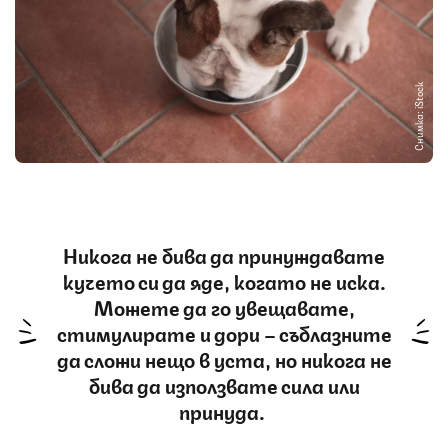
Снимка: iStock
Никога не бива да принуждавате
кучето си да яде, когато не иска.
Можете да го увещавате,
стимулирате и дори – съблазните
да сложи нещо в уста, но никога не
бива да използвате сила или
принуда.