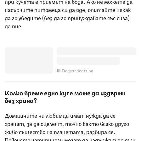
при кучета е приемът на вода. Ако не можете да
насърчите питомеца си да яде, опитайте някак
да го убедите (без да го принуждавате със сила)
да пие.
Dogsandcats.bg
Колко време едно куче може да издържи
без храна?
Домашните ни любимци имат нужда да се
хранят, за да оцелеят, точно както всяко друго
живо същество на планетата, разбира се.
Повечето четириноги могат да издържат до три