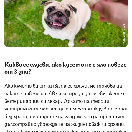
Снимка: iStock
Какво се случва, ако кучето не е яло повече
от 3 дни?
Ако кучето ви отказва да се храни, не трябва да
чакате повече от 48 часа, преди да се свържете с
ветеринарния си лекар. Докато на теория
четириногите могат да оцелеят между 3 до 5 дни
без храна, периодите на глад могат да причинят
дълготрайно увреждане на жизненоважни органи.
И тъй като организмът на кучето ще е използвал