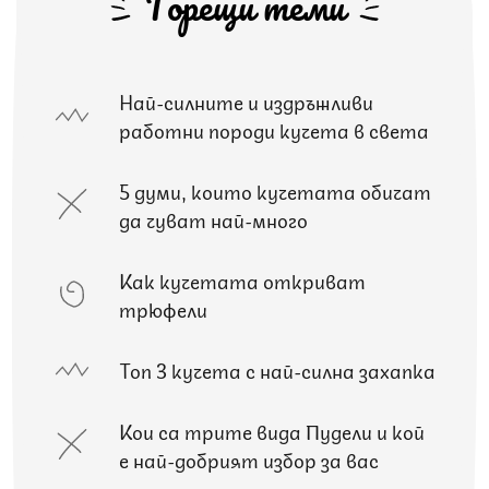
Горещи теми
Най-силните и издръжливи
работни породи кучета в света
5 думи, които кучетата обичат
да чуват най-много
Как кучетата откриват
трюфели
Топ 3 кучета с най-силна захапка
Кои са трите вида Пудели и кой
е най-добрият избор за вас