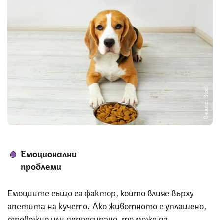
Снимка: iStock
Емоционални
проблеми
Емоциите също са фактор, който влияе върху
апетита на кучето. Ако животното е уплашено,
тревожно или депресирано, то може да