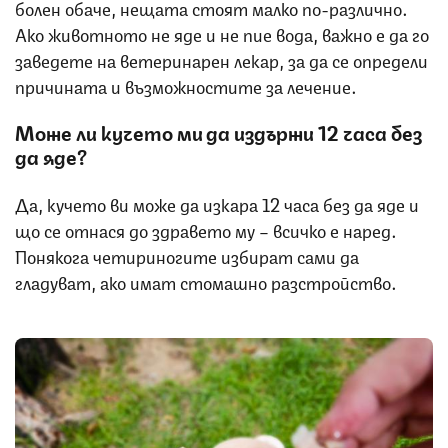
болен обаче, нещата стоят малко по-различно.
Ако животното не яде и не пие вода, важно е да го
заведете на ветеринарен лекар, за да се определи
причината и възможностите за лечение.
Може ли кучето ми да издържи 12 часа без
да яде?
Да, кучето ви може да изкара 12 часа без да яде и
що се отнася до здравето му – всичко е наред.
Понякога четириногите избират сами да
гладуват, ако имат стомашно разстройство.