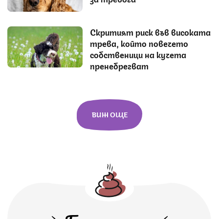
Скритият риск във високата
трева, който повечето
собственици на кучета
пренебрегват
ВИЖ ОЩЕ