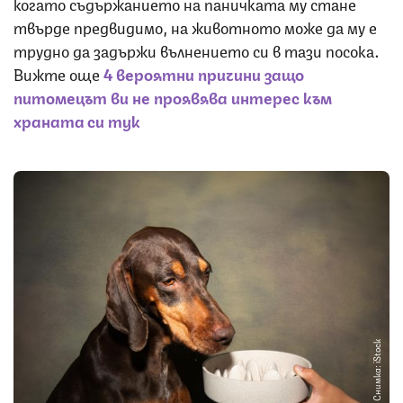
когато съдържанието на паничката му стане
твърде предвидимо, на животното може да му е
трудно да задържи вълнението си в тази посока.
Вижте още
4 вероятни причини защо
питомецът ви не проявява интерес към
храната си тук
Снимка: iStock