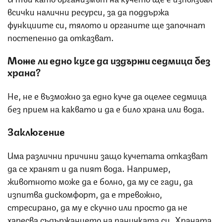
всички налични ресурси, за да поддържа
функциите си, тялото и органите ще започнат
постепенно да отказват.
Може ли едно куче да издържи седмица без
храна?
Не, не е възможно за едно куче да оцелее седмица
без прием на каквато и да е било храна или вода.
Заключение
Има различни причини защо кучетата отказват
да се хранят и да пият вода. Например,
животното може да е болно, да му се гади, да
изпитва дискомфорт, да е тревожно,
стресирано, да му е скучно или просто да не
харесва съдържанието на паничката си. Храната