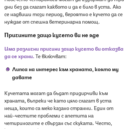
дни без да слагат каквото и да е било в уста. Ако
се надвиши този период, вероятно е кучето да се
нуждае от спешна ветеринарна помощ.
Причините защо кучето ви не яде
Има различни причини защо кучето ви отказва
да се храни.
Те включват:
Липса на интерес към храната, която му
давате
Кучетата могат да бъдат придирчиви към
храната, въпреки че като цяло слагат в уста
неща, които са меко казано странни. Един от
най-честите проблеми с апетита на
четириногите е свързан със скуката. Често,