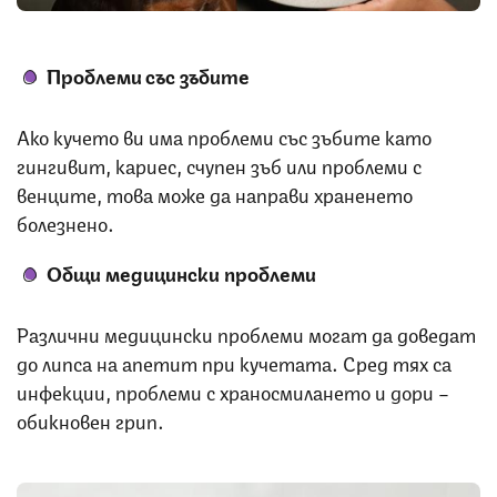
Проблеми със зъбите
Ако кучето ви има проблеми със зъбите като
гингивит, кариес, счупен зъб или проблеми с
венците, това може да направи храненето
болезнено.
Общи медицински проблеми
Различни медицински проблеми могат да доведат
до липса на апетит при кучетата. Сред тях са
инфекции, проблеми с храносмилането и дори –
обикновен грип.