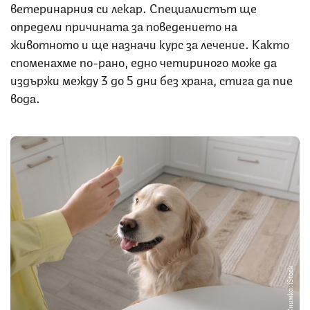
ветеринарния си лекар. Специалистът ще
определи причината за поведението на
животното и ще назначи курс за лечение. Както
споменахме по-рано, едно четириного може да
издържи между 3 до 5 дни без храна, стига да пие
вода.
Снимка: iStock