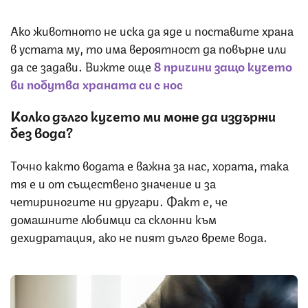
Ако животното не иска да яде и поставите храна
в устата му, то има вероятност да повърне или
да се задави. Вижте още
8 причини защо кучето
ви побутва храната си с нос
Колко дълго кучето ми може да издържи
без вода?
Точно както водата е важна за нас, хората, така
тя е и от съществено значение и за
четириногите ни другари. Факт е, че
домашните любимци са склонни към
дехидратация, ако не пият дълго време вода.