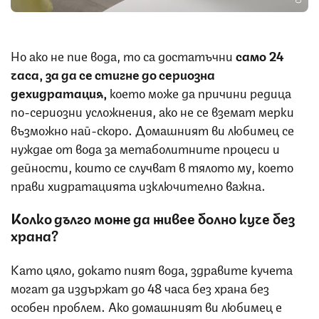
Но ако не пие вода, то са достатъчни
само 24
часа, за да се стигне до сериозна
дехидратация,
което може да причини редица
по-сериозни усложнения, ако не се вземат мерки
възможно най-скоро. Домашният ви любимец се
нуждае от вода за метаболитните процеси и
дейности, които се случват в тялото му, което
прави хидратацията изключително важна.
Колко дълго може да живее болно куче без
храна?
Като цяло, докато пият вода, здравите кучета
могат да издържат до 48 часа без храна без
особен проблем. Ако домашният ви любимец е