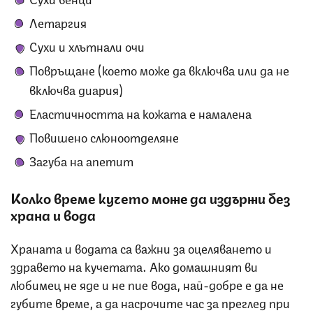
Летаргия
Сухи и хлътнали очи
Повръщане (което може да включва или да не
включва диария)
Еластичността на кожата е намалена
Повишено слюноотделяне
Загуба на апетит
Колко време кучето може да издържи без
храна и вода
Храната и водата са важни за оцеляването и
здравето на кучетата. Ако домашният ви
любимец не яде и не пие вода, най-добре е да не
губите време, а да насрочите час за преглед при