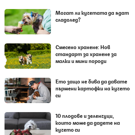
Могат ли кучетата да ядат
сладолед?
Смесено хранене: Нов
стандарт за хранене за
малки и мини породи
Ето защо не бива да давате
пържени картофки на кучето
си
10 плодове и зеленчуци,
които може да дадете на
кучето си