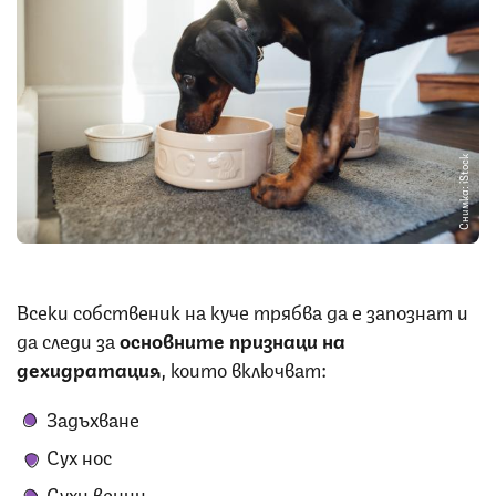
Снимка: iStock
Всеки собственик на куче трябва да е запознат и
да следи за
основните признаци на
дехидратация
, които включват:
Задъхване
Сух нос
Сухи венци