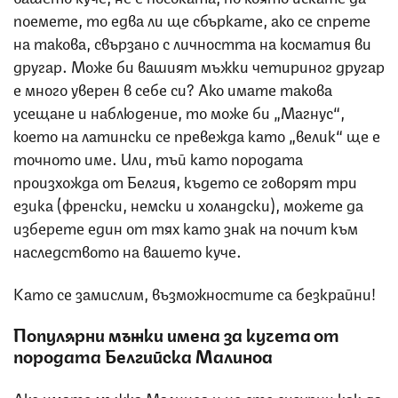
поемете, то едва ли ще сбъркате, ако се спрете
на такова, свързано с личността на косматия ви
другар. Може би вашият мъжки четириног другар
е много уверен в себе си? Ако имате такова
усещане и наблюдение, то може би „Магнус“,
което на латински се превежда като „велик“ ще е
точното име. Или, тъй като породата
произхожда от Белгия, където се говорят три
езика (френски, немски и холандски), можете да
изберете един от тях като знак на почит към
наследството на вашето куче.
Като се замислим, възможностите са безкрайни!
Популярни мъжки имена за кучета от
породата Белгийска Малиноа
Ако имате мъжка Малиноа и не сте сигурни как да