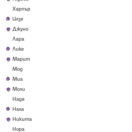
Харпър
Илзе
Джуно
Лара
Лике
Марит
Мод
Миа
Моли
Надя
Нала
Никита
Нора