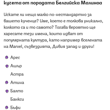
кучета от породата Белгийска Малиноа
Искате ли нещо малко по-нестандартно за
вашето кученце? Име, което е толкова уникално,
колкото са и то самото? Тогава вероятно ще
харесате тези имена, които идват от
популярната култура, като например вселената
на Marvel, съзвездията, Дивия запад и други!
Арес
Ашър
Астра
Атина
Балто
Банкси
Бъфи