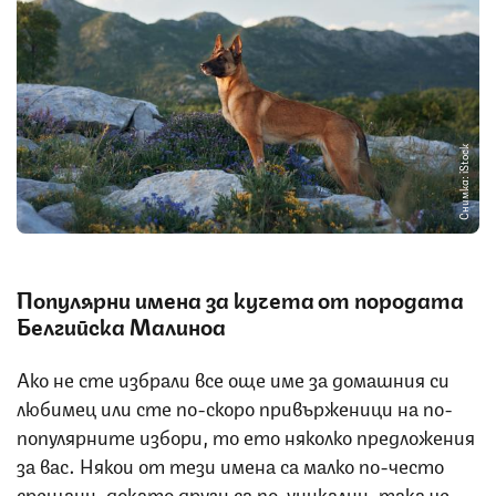
Снимка: iStock
Популярни имена за кучета от породата
Белгийска Малиноа
Ако не сте избрали все още име за домашния си
любимец или сте по-скоро привърженици на по-
популярните избори, то ето няколко предложения
за вас. Някои от тези имена са малко по-често
срещани, докато други са по-уникални, така че