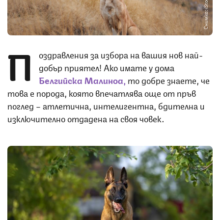
Снимка: iStock
П
оздравления за избора на вашия нов най-
добър приятел! Ако имате у дома
Белгийска Малиноа,
то добре знаете, че
това е порода, която впечатлява още от пръв
поглед – атлетична, интелигентна, бдителна и
изключително отдадена на своя човек.