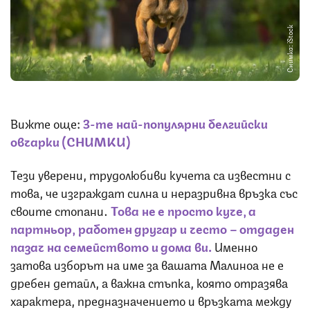
Снимка: iStock
Вижте още:
3-те най-популярни белгийски
овчарки (СНИМКИ)
Тези уверени, трудолюбиви кучета са известни с
това, че изграждат силна и неразривна връзка със
своите стопани.
Това не е просто куче, а
партньор, работен другар и често – отдаден
пазач на семейството и дома ви.
Именно
затова изборът на име за вашата Малиноа не е
дребен детайл, а важна стъпка, която отразява
характера, предназначението и връзката между