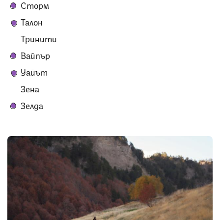
Сторм
Талон
Тринити
Вайпър
Уайът
Зена
Зелда