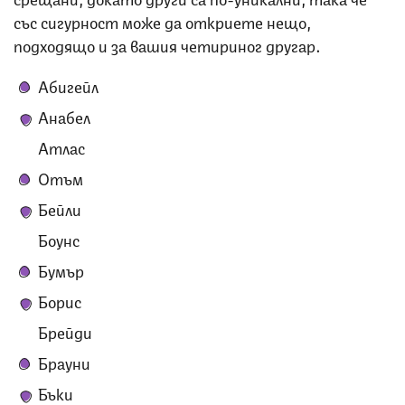
със сигурност може да откриете нещо,
подходящо и за вашия четириног другар.
Абигейл
Анабел
Атлас
Отъм
Бейли
Боунс
Бумър
Борис
Брейди
Брауни
Бъки