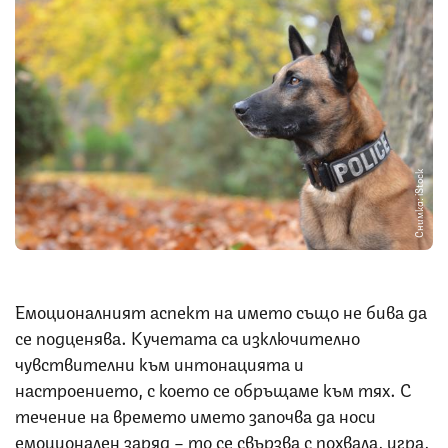
Снимка: iStock
Емоционалният аспект на името също не бива да
се подценява. Кучетата са изключително
чувствителни към интонацията и
настроението, с което се обръщаме към тях. С
течение на времето името започва да носи
емоционален заряд – то се свързва с похвала, игра,