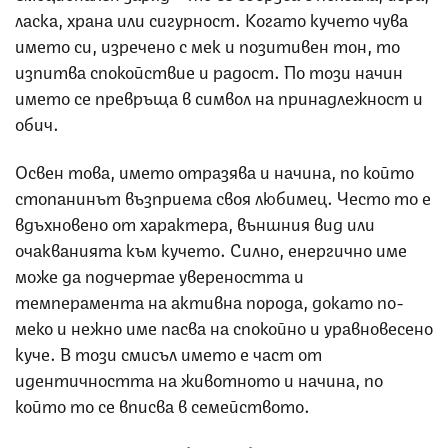
ласка, храна или сигурност. Когато кучето чува
името си, изречено с мек и позитивен тон, то
изпитва спокойствие и радост. По този начин
името се превръща в символ на принадлежност и
обич.
Освен това, името отразява и начина, по който
стопанинът възприема своя любимец. Често то е
вдъхновено от характера, външния вид или
очакванията към кучето. Силно, енергично име
може да подчертае увереността и
темперамента на активна порода, докато по-
меко и нежно име пасва на спокойно и уравновесено
куче. В този смисъл името е част от
идентичността на животното и начина, по
който то се вписва в семейството.