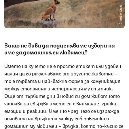
Снимка: iStock
Защо не бива да подценяваме избора на
име за домашния си любимец?
Името на кучето не е просто етикет или удобен
начин да го различаваме от другите животни –
то е първата и най-важна форма за комуникация
между стопанина и четириногия му спътник.
Още от първите дни в новия си дом животното
започва да свързва името си с внимание, грижа,
емоции и реакции. Именно чрез него се изгражда
основата на връзката между собственика и
домашния му любимец – връзка, която по-късно се