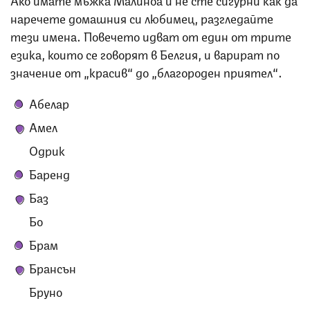
наречете домашния си любимец, разгледайте
тези имена. Повечето идват от един от трите
езика, които се говорят в Белгия, и варират по
значение от „красив“ до „благороден приятел“.
Абелар
Амел
Одрик
Баренд
Баз
Бо
Брам
Брансън
Бруно