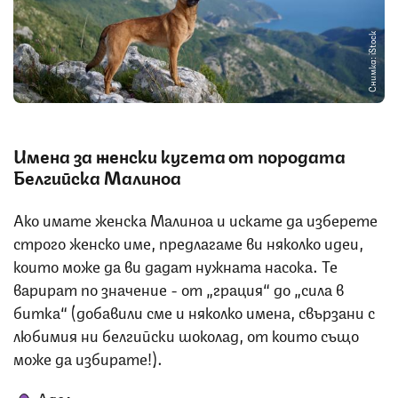
Снимка: iStock
Имена за женски кучета от породата
Белгийска Малиноа
Ако имате женска Малиноа и искате да изберете
строго женско име, предлагаме ви няколко идеи,
които може да ви дадат нужната насока. Те
варират по значение - от „грация“ до „сила в
битка“ (добавили сме и няколко имена, свързани с
любимия ни белгийски шоколад, от които също
може да избирате!).
Адел