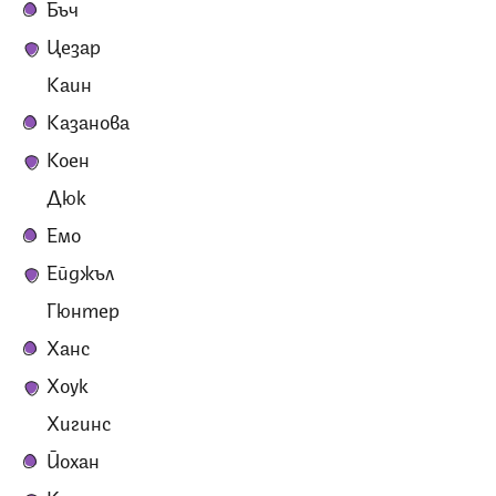
Бъч
Цезар
Каин
Казанова
Коен
Дюк
Емо
Ейджъл
Гюнтер
Ханс
Хоук
Хигинс
Йохан