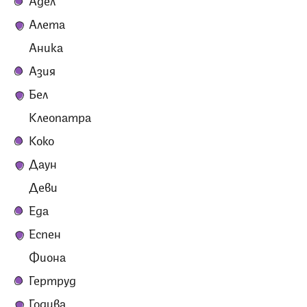
Алета
Аника
Азия
Бел
Клеопатра
Коко
Даун
Деви
Еда
Еспен
Фиона
Гертруд
Годива