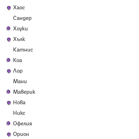
Хаос
Сандер
Хоуки
Хълк
Катнис
Коа
Лор
Мани
Маверик
Нова
Никс
Офелия
Орион