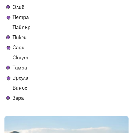
Олив
Петра
Пайпър
Пикси
Сади
Скаут
Тамра
Урсула
Винъс
Зара