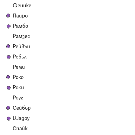
Феникс
Пайро
Рамбо
Рамзес
Рейвън
Ребъл
Реми
Роко
Роки
Роуг
Сейбър
Шадоу
Спайк