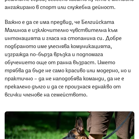
ангажирано в спорт или служебна дейност.
Важно е да се има предвид, че Белгийската
Малиноа е изключително чувствителна към
интонацията и гласа на стопанина си. Добре
подбраното име улеснява комуникацията,
изгражда по-бърза връзка и подпомага
обучението още от ранна възраст. Името
трябва да бъде не само красиво или модерно, но и
практично – да не наподобява команди, да не е
прекалено дълго и да се произнася еднакво от
всички членове на семейството.