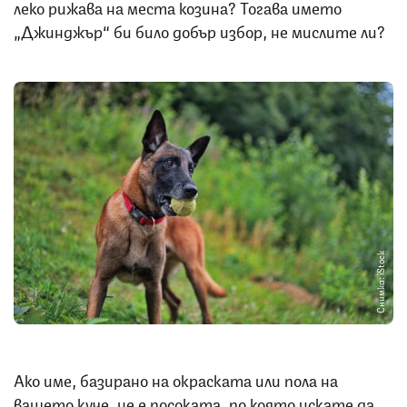
леко рижава на места козина? Тогава името
„Джинджър“ би било добър избор, не мислите ли?
Снимка: iStock
Ако име, базирано на окраската или пола на
вашето куче, не е посоката, по която искате да