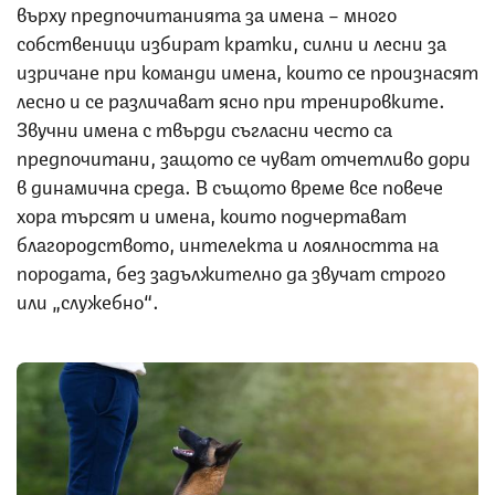
върху предпочитанията за имена – много
собственици избират кратки, силни и лесни за
изричане при команди имена, които се произнасят
лесно и се различават ясно при тренировките.
Звучни имена с твърди съгласни често са
предпочитани, защото се чуват отчетливо дори
в динамична среда. В същото време все повече
хора търсят и имена, които подчертават
благородството, интелекта и лоялността на
породата, без задължително да звучат строго
или „служебно“.