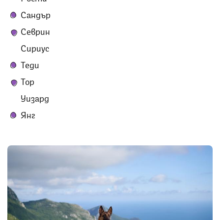
Сандър
Севрин
Сириус
Теди
Тор
Уизард
Янг