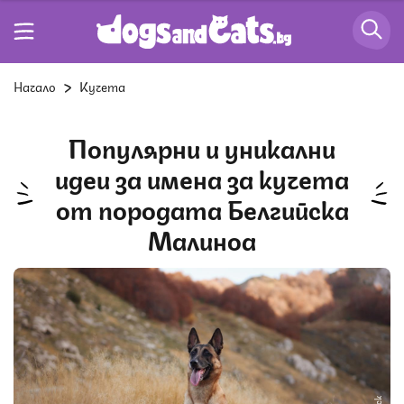
Начало
Кучета
Популярни и уникални
идеи за имена за кучета
от породата Белгийска
Малиноа