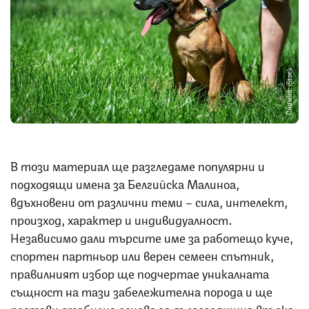
Снимка: iStock
В този материал ще разгледаме популярни и
подходящи имена за Белгийска Малиноа,
вдъхновени от различни теми – сила, интелект,
произход, характер и индивидуалност.
Независимо дали търсите име за работещо куче,
спортен партньор или верен семеен спътник,
правилният избор ще подчертае уникалната
същност на тази забележителна порода и ще
постави стабилна основа за дългогодишна връзка,