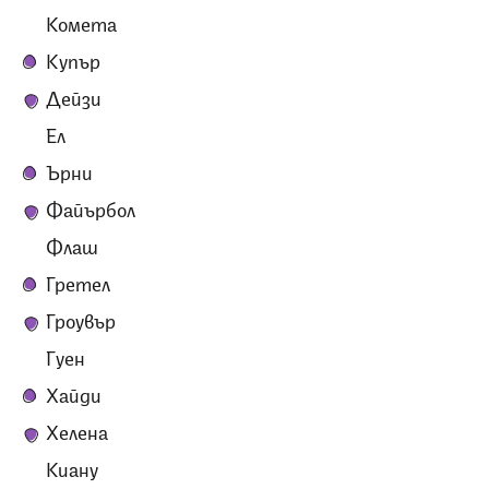
Комета
Купър
Дейзи
Ел
Ърни
Файърбол
Флаш
Гретел
Гроувър
Гуен
Хайди
Хелена
Киану