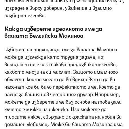
изградена върху доверие, уважение и взаимно
разбирателство.
Как да изберете идеалното име за
вашата Белгийска Малиноа
Изборът на подходящо име за вашата Малиноа
може да изглежда като трудна задача, но
всъщност не е чак такова предизвикателство,
каквото мнозина си мислят. Защото има много
области, които могат да ви вдъхновят и да ви
насочат кое би било перфектното име, което да
пасне за вашия нов четириног другар.Например,
можете да изберете име въз основа на това дали
кучето е мъжко или женско. Или можете да
търсите някое, свързано с окраската на новия ви
домашен любимец. Може би вашата Малиноа има