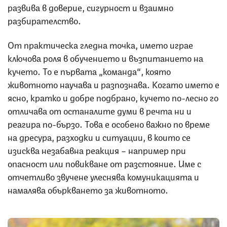
развива в доверие, сигурност и взаимно
разбирателство.
От практическа гледна точка, името играе
ключова роля в обучението и възпитанието на
кучето. То е първата „команда“, която
животното научава и разпознава. Когато името е
ясно, кратко и добре подбрано, кучето по-лесно го
отличава от останалите думи в речта ни и
реагира по-бързо. Това е особено важно по време
на дресура, разходки и ситуации, в които се
изисква незабавна реакция – например при
опасност или повикване от разстояние. Име с
отчетливо звучене улеснява комуникацията и
намалява объркването за животното.