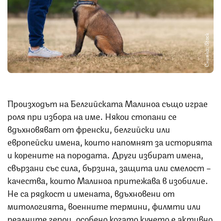
Снимка: iStock
Произходът на Белгийската Малиноа също играе
роля при избора на име. Някои стопани се
вдъхновяват от френски, белгийски или
европейски имена, които напомнят за историята
и корените на породата. Други избират имена,
свързани със сила, бързина, защита или смелост –
качества, които Малиноа притежава в изобилие.
Не са рядкост и имената, вдъхновени от
митологията, военните термини, филмти или
реалните герои, особено когато кучето е активно