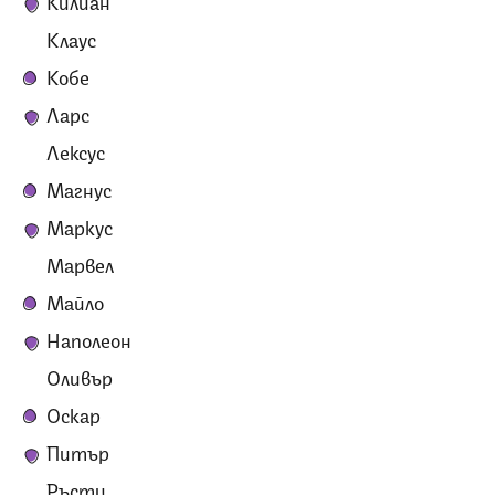
Килиан
Клаус
Кобе
Ларс
Лексус
Магнус
Маркус
Марвел
Майло
Наполеон
Оливър
Оскар
Питър
Ръсти